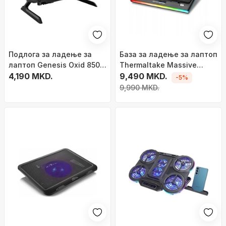
Подлога за ладење за
База за ладење за лаптоп
лаптоп Genesis Oxid 850
Thermaltake Massive
RGB NHG-1858, 17.3\", 5
4,190 MKD.
Extreme, до 18\", RGB
9,490 MKD.
-5%
вентилатори, црна
осветлување, црна
9,990 MKD.