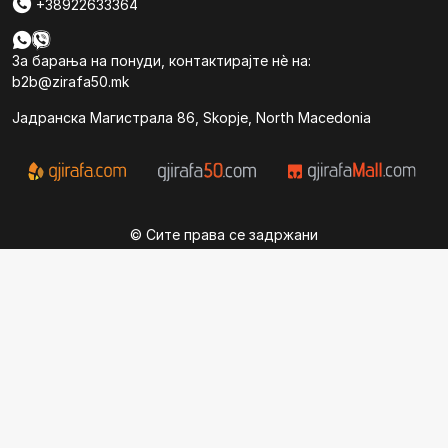
+38922633364
За барања на понуди, контактирајте нѐ на:
b2b@zirafa50.mk
Jадранска Магистрала 86, Skopje, North Macedonia
© Сите права се задржани