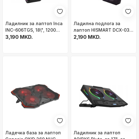
Ладилник за лаптоп Inca
Ладилна подлога за
INC-606TGS, 18\", 1200
лаптоп HISMART DCX-039,
RPM, црн
3,190 MKD.
9-15.6", 2 вентилатори со
2,190 MKD.
ЛЕД, црна
Ладечка база за лаптоп
Ладилник за лаптоп