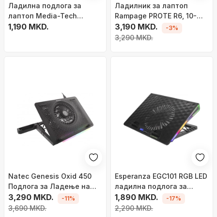
Ладилна подлога за
Ладилник за лаптоп
лаптоп Media-Tech
Rampage PROTE R6, 10-
MT2660, вентилатор со
1,190 MKD.
17\", 6 вентилатори, сив
3,190 MKD.
-3%
осветлување, USB, црна
3,290 MKD.
Natec Genesis Oxid 450
Esperanza EGC101 RGB LED
Подлога за Ладeње на
ладилна подлога за
Лаптоп, 15.6"
3,290 MKD.
лаптоп, црна
1,890 MKD.
-11%
-17%
3,690 MKD.
2,290 MKD.