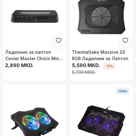
Ладилник за лаптоп
Thermaltake Massive 20
Cooler Master Choiix Mini
RGB Ладилник за Лаптоп
Air C HL02 KP, 7"-12", HUB
2,890 MKD.
5,590 MKD.
-3%
4x USB, црн
5,790 MKD.
Ново