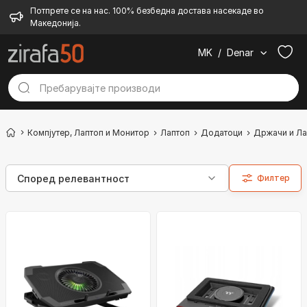
Потпрете се на нас. 100% безбедна достава насекаде во
Македонија.
MK
/
Denar
Компјутер, Лаптоп и Монитор
Лаптоп
Додатоци
Држачи и Л
Филтер