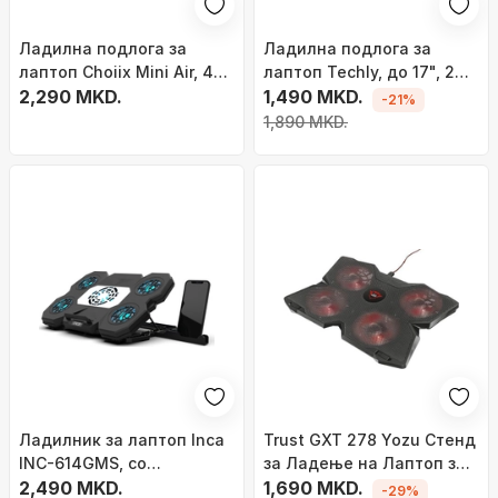
Ладилна подлога за
Ладилна подлога за
лаптоп Choiix Mini Air, 4x
лаптоп Techly, до 17", 2
USB, бела и црна
2,290 MKD.
вентилатори, црна
1,490 MKD.
-21%
1,890 MKD.
Ладилник за лаптоп Inca
Trust GXT 278 Yozu Стенд
INC-614GMS, со
за Ладeње на Лаптоп за
вентилатори, црн
2,490 MKD.
17.3"
1,690 MKD.
-29%