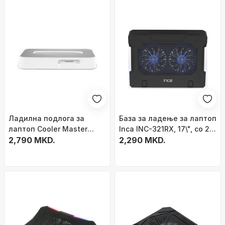
Ладилна подлога за
База за ладење за лаптоп
лаптоп Cooler Master
Inca INC-321RX, 17\", со 2
Choiix Mini Air C-HL03-WP,
2,790 MKD.
вентилатори, црна
2,290 MKD.
7\"-12\", 2x USB, бела