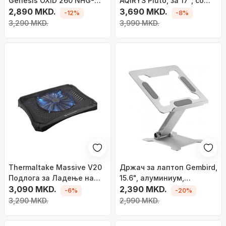
Genesis OXID 260 NHG-
AQIRYS Pluto, за 17", со
2075, 17.3\", 4
2,890 MKD.
РГБ, црн
3,690 MKD.
-12%
-8%
вентилатори, со црвени
3,290 MKD.
3,990 MKD.
светла
Thermaltake Massive V20
Држач за лаптоп Gembird,
Подлога за Ладeње на
15.6", алуминиум,
Лаптоп, 17"
3,090 MKD.
сребрена
2,390 MKD.
-6%
-20%
3,290 MKD.
2,990 MKD.