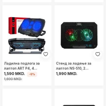
Ладилна подлога за
Стенд за ладење за
лаптоп ART P4, 4
лаптоп NS-510, 2
вентилатори, ЛЕД, за 9-
1,590 MKD.
вентилатори, rainbow
1,990 MKD.
-6%
17\"
осветлување, црна
1,690 MKD.