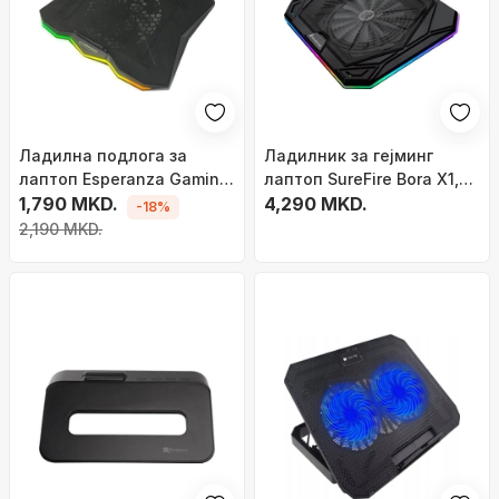
Ладилна подлога за
Ладилник за гејминг
лаптоп Еsperanza Gaming
лаптоп SureFire Bora X1,
RGB XALOK EGC110, тивок
1,790 MKD.
до 17\", РГБ, црн
4,290 MKD.
-18%
вентилатор, RGB
2,190 MKD.
осветлување, црна