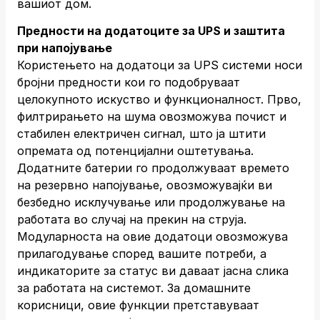
вашиот дом.
Предности на додатоците за UPS и заштита
при напојување
Користењето на додатоци за UPS системи носи
бројни предности кои го подобруваат
целокупното искуство и функционалност. Прво,
филтрирањето на шума овозможува почист и
стабилен електричен сигнал, што ја штити
опремата од потенцијални оштетувања.
Додатните батерии го продолжуваат времето
на резервно напојување, овозможувајќи ви
безбедно исклучување или продолжување на
работата во случај на прекин на струја.
Модуларноста на овие додатоци овозможува
прилагодување според вашите потреби, а
индикаторите за статус ви даваат јасна слика
за работата на системот. За домашните
корисници, овие функции претставуваат