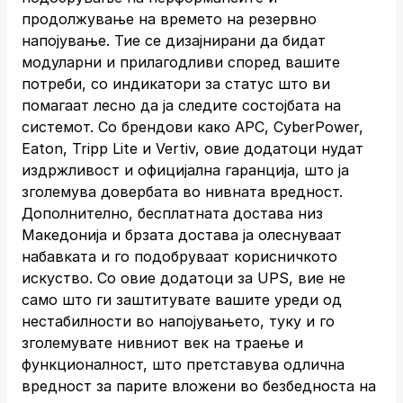
продолжување на времето на резервно
напојување. Тие се дизајнирани да бидат
модуларни и прилагодливи според вашите
потреби, со индикатори за статус што ви
помагаат лесно да ја следите состојбата на
системот. Со брендови како APC, CyberPower,
Eaton, Tripp Lite и Vertiv, овие додатоци нудат
издржливост и официјална гаранција, што ја
зголемува довербата во нивната вредност.
Дополнително, бесплатната достава низ
Македонија и брзата достава ја олеснуваат
набавката и го подобруваат корисничкото
искуство. Со овие додатоци за UPS, вие не
само што ги заштитувате вашите уреди од
нестабилности во напојувањето, туку и го
зголемувате нивниот век на траење и
функционалност, што претставува одлична
вредност за парите вложени во безбедноста на