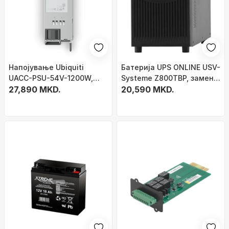
Напојување Ubiquiti
Батерија UPS ONLINE USV-
UACC-PSU-54V-1200W,
Systeme Z800TBP, замена
54V, 1200W, сиво
27,890 MKD.
за ZINTO 800 T, црна
20,590 MKD.