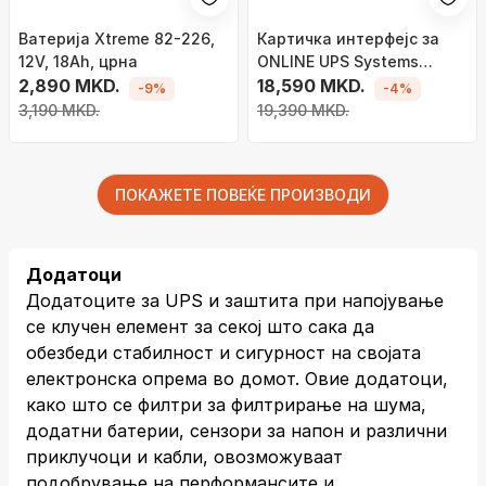
Bатерија Xtreme 82-226,
Картичка интерфејс за
12V, 18Ah, црна
ONLINE UPS Systems
2,890 MKD.
DWAS400DC, AS400 реле,
18,590 MKD.
-9%
-4%
внатрешна сериска
3,190 MKD.
19,390 MKD.
ПОКАЖЕТЕ ПОВЕЌЕ ПРОИЗВОДИ
Додатоци
Додатоците за UPS и заштита при напојување
се клучен елемент за секој што сака да
обезбеди стабилност и сигурност на својата
електронска опрема во домот. Овие додатоци,
како што се филтри за филтрирање на шума,
додатни батерии, сензори за напон и различни
приклучоци и кабли, овозможуваат
подобрување на перформансите и