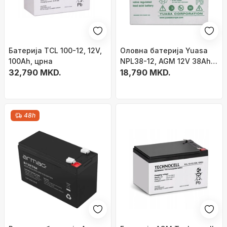
Батерија TCL 100-12, 12V,
Оловна батерија Yuasa
100Ah, црна
NPL38-12, AGM 12V 38Ah,
32,790 MKD.
без одржување, со
18,790 MKD.
приклучоци M5
48h