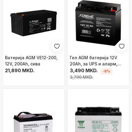
Bатерија AGM VE12-200,
Гел AGM батерија 12V
12V, 200Ah, сива
20Ah, за UPS и аларм,
21,890 MKD.
црна
3,490 MKD.
-8%
3,790 MKD.