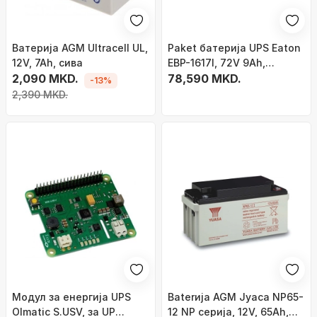
Bатерија AGM Ultracell UL,
Paket батерија UPS Eaton
12V, 7Ah, сива
EBP-1617I, 72V 9Ah,
2,090 MKD.
оловно-киселинска VRLA,
78,590 MKD.
-13%
црна
2,390 MKD.
Модул за енергија UPS
Baterија AGM Јуаса NP65-
Olmatic S.USV, за UP
12 NP серија, 12V, 65Ah,