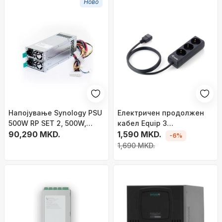
Ново
Напојување Synology PSU
Електричен продолжен
500W RP SET 2, 500W,
кабел Equip 3
редундантно, сиво
90,290 MKD.
приклучници, 3 излези,
1,590 MKD.
-6%
бел
1,690 MKD.