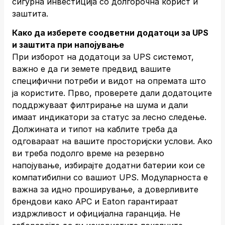
сигурна инвестиција со долгорочна корист и
заштита.
Како да изберете соодветни додатоци за UPS
и заштита при напојување
При изборот на додатоци за UPS системот,
важно е да ги земете предвид вашите
специфични потреби и видот на опремата што
ја користите. Прво, проверете дали додатоците
поддржуваат филтрирање на шума и дали
имаат индикатори за статус за лесно следење.
Должината и типот на каблите треба да
одговараат на вашите просторијски услови. Ако
ви треба подолго време на резервно
напојување, избирајте додатни батерии кои се
компатибилни со вашиот UPS. Модуларноста е
важна за идно проширување, а доверливите
брендови како APC и Eaton гарантираат
издржливост и официјална гаранција. Не