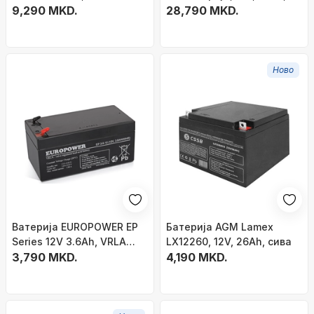
Board, компактен, зелен
9,290 MKD.
црна
28,790 MKD.
Ново
Bатерија EUROPOWER EP
Батерија AGM Lamex
Series 12V 3.6Ah, VRLA
LX12260, 12V, 26Ah, сива
AGM, оловно-киселинска,
3,790 MKD.
4,190 MKD.
сива