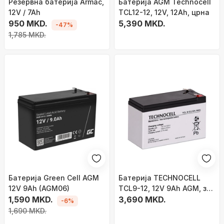
Резервна батерија Armac,
Батерија AGM Technocell
12V / 7Ah
TCL12-12, 12V, 12Ah, црна
950 MKD.
5,390 MKD.
-47%
1,785 MKD.
Батерија Green Cell AGM
Батерија TECHNOCELL
12V 9Ah (AGM06)
TCL9-12, 12V 9Ah AGM, за
1,590 MKD.
UPS и аларми, црна
3,690 MKD.
-6%
1,690 MKD.