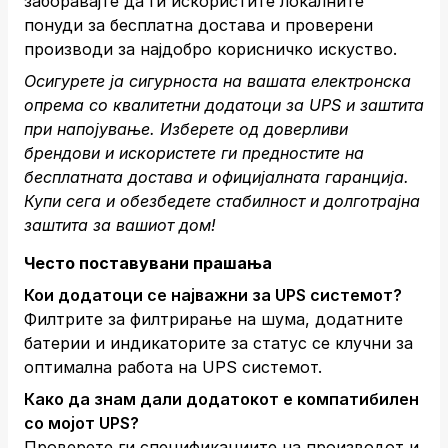
заборавајте да ги искористите локалните
понуди за бесплатна достава и проверени
производи за најдобро корисничко искуство.
Осигурете ја сигурноста на вашата електронска
опрема со квалитетни додатоци за UPS и заштита
при напојување. Изберете од доверливи
брендови и искористете ги предностите на
бесплатната достава и официјалната гаранција.
Купи сега
и обезбедете стабилност и долготрајна
заштита за вашиот дом!
Често поставувани прашања
Кои додатоци се најважни за UPS системот?
Филтрите за филтрирање на шума, додатните
батерии и индикаторите за статус се клучни за
оптимална работа на UPS системот.
Како да знам дали додатокот е компатибилен
со мојот UPS?
Проверете ги спецификациите на производот и