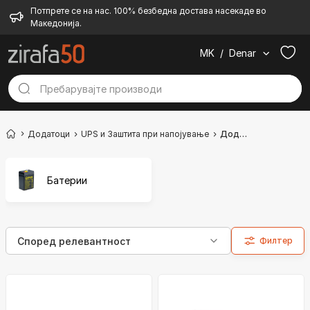
Потпрете се на нас. 100% безбедна достава насекаде во
Македонија.
MK
/
Denar
Додатоци
UPS и Заштита при напојување
Додатоци
Батерии
Филтер