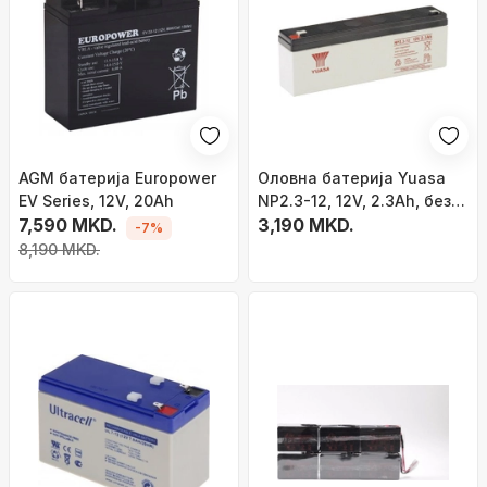
AGM батерија Europower
Оловна батерија Yuasa
EV Series, 12V, 20Ah
NP2.3-12, 12V, 2.3Ah, без
7,590 MKD.
одржување
3,190 MKD.
-7%
8,190 MKD.