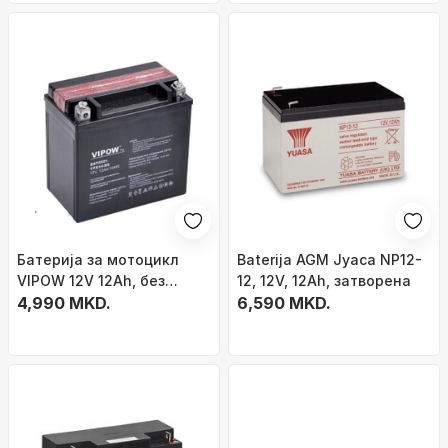
Батерија за мотоцикл
Baterija AGM Јуаса NP12-
VIPOW 12V 12Ah, без
12, 12V, 12Ah, затворена
одржување, црна
4,990 MKD.
6,590 MKD.