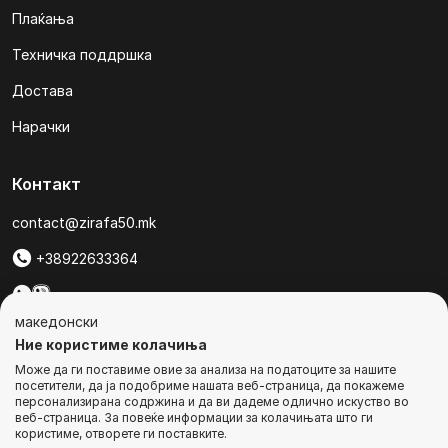
Плаќања
Техничка поддршка
Достава
Нарачки
Контакт
contact@zirafa50.mk
+38922633364
За барања на понуди, контактирајте нѐ на:
македонски
b2b@zirafa50.mk
Ние користиме колачиња
Може да ги поставиме овие за анализа на податоците за нашите
Jадранска Магистрала 86, Skopje, North Macedonia
посетители, да ја подобриме нашата веб-страница, да покажеме
персонализирана содржина и да ви дадеме одлично искуство во
веб-страница. За повеќе информации за колачињата што ги
користиме, отворете ги поставките.