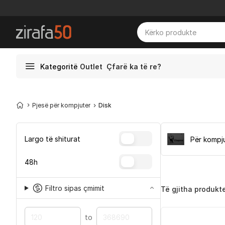
Kategoritë
Outlet
Çfarë ka të re?
Pjesë për kompjuter
Disk
Largo të shiturat
Për kompj
48h
Filtro sipas çmimit
Të gjitha produkt
to