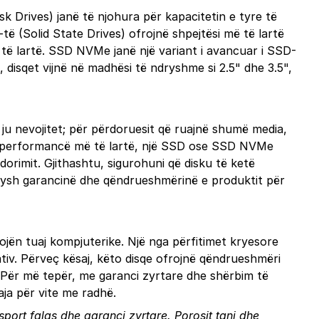
sk Drives) janë të njohura për kapacitetin e tyre të
të (Solid State Drives) ofrojnë shpejtësi më të lartë
ë lartë. SSD NVMe janë një variant i avancuar i SSD-
 disqet vijnë në madhësi të ndryshme si 2.5" dhe 3.5",
 ju nevojitet; për përdoruesit që ruajnë shumë media,
dhe performancë më të lartë, një SSD ose SSD NVMe
orimit. Gjithashtu, sigurohuni që disku të ketë
rasysh garancinë dhe qëndrueshmërinë e produktit për
jën tuaj kompjuterike. Një nga përfitimet kryesore
ativ. Përveç kësaj, këto disqe ofrojnë qëndrueshmëri
. Për më tepër, me garanci zyrtare dhe shërbim të
aja për vite me radhë.
nsport falas dhe garanci zyrtare.
Porosit tani
dhe