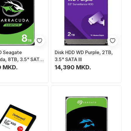
D Seagate
Disk HDD WD Purple, 2TB,
da, 8TB, 3.5" SATA
3.5" SATA III
0 MKD.
14,390 MKD.