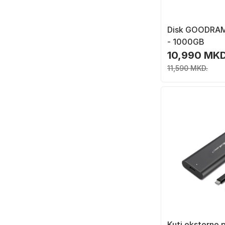
Disk GOODRAM
- 1000GB
10,990 MKD
11,590 MKD.
Kuti eksterne 