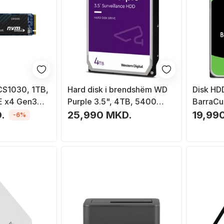
CS1030, 1TB,
Hard disk i brendshëm WD
Disk HD
E x4 Gen3
Purple 3.5", 4TB, 5400
BarraCu
RPM, SATA III
III
.
25,990 MKD.
19,99
-6%