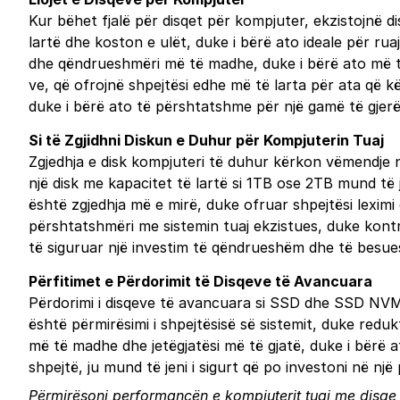
Kur bëhet fjalë për disqet për kompjuter, ekzistojnë d
lartë dhe koston e ulët, duke i bërë ato ideale për rua
dhe qëndrueshmëri më të madhe, duke i bërë ato më t
ve, që ofrojnë shpejtësi edhe më të larta për ata që 
duke i bërë ato të përshtatshme për një gamë të gjerë
Si të Zgjidhni Diskun e Duhur për Kompjuterin Tuaj
Zgjedhja e disk kompjuteri të duhur kërkon vëmendje nd
një disk me kapacitet të lartë si 1TB ose 2TB mund t
është zgjedhja më e mirë, duke ofruar shpejtësi leximi
përshtatshmëri me sistemin tuaj ekzistues, duke kontr
të siguruar një investim të qëndrueshëm dhe të besu
Përfitimet e Përdorimit të Disqeve të Avancuara
Përdorimi i disqeve të avancuara si SSD dhe SSD NVMe 
është përmirësimi i shpejtësisë së sistemit, duke redu
më të madhe dhe jetëgjatësi më të gjatë, duke i bërë 
shpejtë, ju mund të jeni i sigurt që po investoni në nj
Përmirësoni performancën e kompjuterit tuaj me disqe t