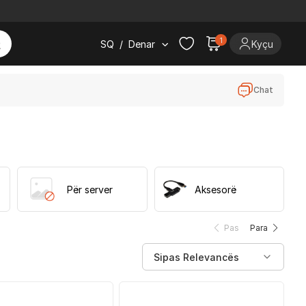
1
SQ
/
Denar
Kyçu
Chat
Për server
Aksesorë
Pas
Para