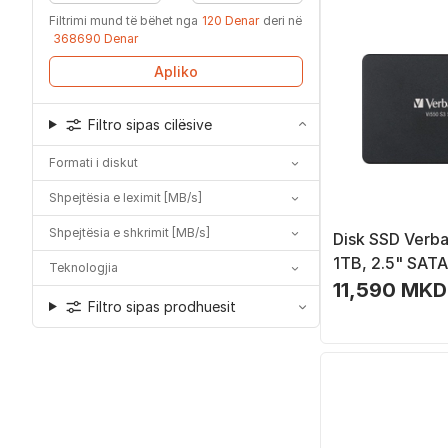
Filtrimi mund të bëhet nga
120 Denar
deri në
368690 Denar
Apliko
Filtro sipas cilësive
Formati i diskut
Shpejtësia e leximit [MB/s]
Shpejtësia e shkrimit [MB/s]
Disk SSD Verba
1TB, 2.5" SATA 
Teknologjia
11,590 MKD
Filtro sipas prodhuesit