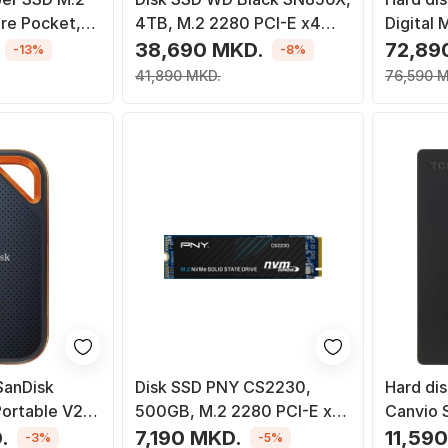
re Pocket,
4TB, M.2 2280 PCI-E x4
Digital
SB Type C,
Gen4 NVMe
WDBBGB
38,690 MKD.
72,89
-13%
-8%
26TB, US
41,890 MKD.
76,590 
 SanDisk
Disk SSD PNY CS2230,
Hard dis
ortable V2
500GB, M.2 2280 PCI-E x4
Canvio S
00-G25), 1TB
Gen3 NVMe
USB 3.2 G
.
7,190 MKD.
11,59
-3%
-5%