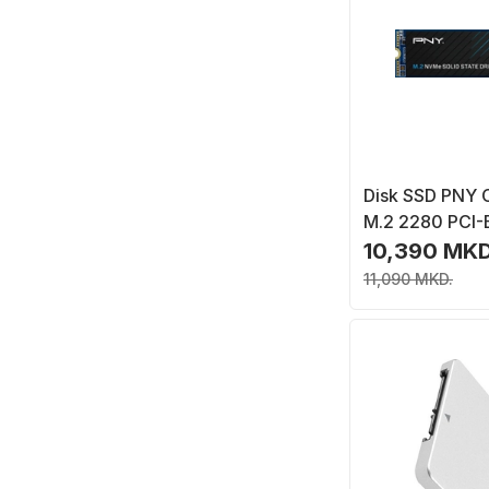
Disk SSD PNY 
M.2 2280 PCI-
NVMe
10,390 MKD
11,090 MKD.