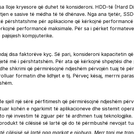
isa lloje kryesore që duhet të konsideroni. HDD-të (Hard Di
jtjen e sasive të mëdha të të dhënave. Nga ana tjetër, SSD-
ë përshtatshme për aplikacione që kërkojnë performancë t
kërkojnë performancë maksimale. Për sa i përket formateve,
 pajisjesh kompjuterike.
aj disa faktorëve kyç. Së pari, konsideroni kapacitetin që
ë jetë më i përshtatshëm. Për ata që kërkojnë shpejtësi 
 dhe shkrimi që përmirësojnë ndjeshëm përvojën tuaj të përd
olluar formatin dhe lidhjet e tij. Përveç kësaj, merrni pa
eshëm.
sjell një sërë përfitimesh që përmirësojnë ndjeshëm përvo
ktuar kohën e ngarkimit të aplikacioneve dhe sistemit oper
ato një investim të zgjuar për të ardhmen tuaj teknologjike
ë produkt të cilësisë së lartë që do të përmbushë nevojat tu
ë cilësisë së lartë nga markat e njohura. Merr tani me tra