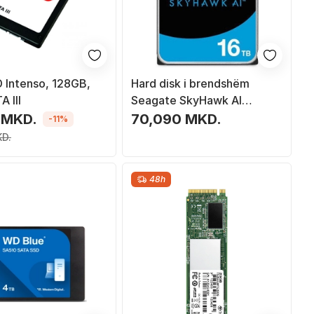
D Intenso, 128GB,
Hard disk i brendshëm
A III
Seagate SkyHawk AI
ST16000VE005, 16TB,
 MKD.
70,090 MKD.
-11%
3.5", SATA
KD.
48h