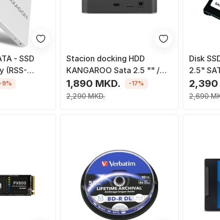
ATA - SSD
Stacion docking HDD
Disk SS
y (RSS-
KANGAROO Sata 2.5 "" /
2.5" SAT
3.5 "HDD , USB 3.0 +
1,890 MKD.
2,390
-9%
-17%
furnizimi me energji
2,290 MKD.
2,690 M
elektrike (NSD-0954)