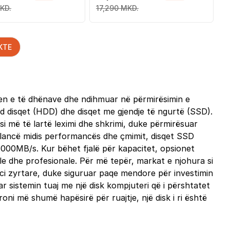
KD.
17,290 MKD.
KTE
jen e të dhënave dhe ndihmuar në përmirësimin e
rd disqet (HDD) dhe disqet me gjendje të ngurtë (SSD).
i më të lartë leximi dhe shkrimi, duke përmirësuar
balancë midis performancës dhe çmimit, disqet SSD
 3000MB/s. Kur bëhet fjalë për kapacitet, opsionet
e dhe profesionale. Për më tepër, markat e njohura si
nci zyrtare, duke siguruar paqe mendore për investimin
r sistemin tuaj me një disk kompjuteri që i përshtatet
oni më shumë hapësirë për ruajtje, një disk i ri është