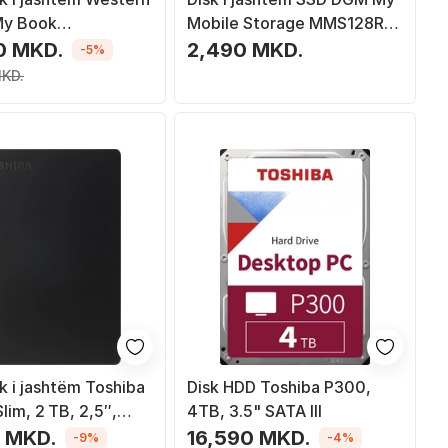
 My Book
Mobile Storage MMS128RD,
0260HBK EESN,
128GB, USB 3.0, i kuq
0 MKD.
2,490 MKD.
-5%
B 3.0, i zi
MKD.
k i jashtëm Toshiba
Disk HDD Toshiba P300,
lim, 2 TB, 2,5″,
4TB, 3.5" SATA III
en 1, i zi
0 MKD.
16,590 MKD.
-9%
-4%