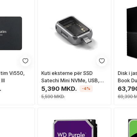
tim Vi550,
Kuti eksterne për SSD
Disk i 
III
Satechi Mini NVMe, USB,
Book D
argjendtë
(WDBFB
.
5,390 MKD.
63,79
-4%
16TB, US
5,590 MKD.
69,390 