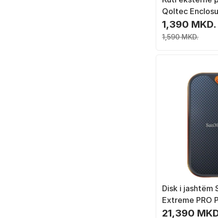
Qoltec Enclosu
SATA NVMe, U
1,390 MKD.
gri
1,590 MKD.
Disk i jashtëm
Extreme PRO P
(SDSSDE81-1T
21,390 MKD