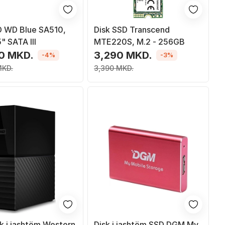
D WD Blue SA510,
Disk SSD Transcend
" SATA III
MTE220S, M.2 - 256GB
0 MKD.
3,290 MKD.
-4%
-3%
MKD.
3,390 MKD.
sk i jashtëm Western
Disk i jashtëm SSD DGM My