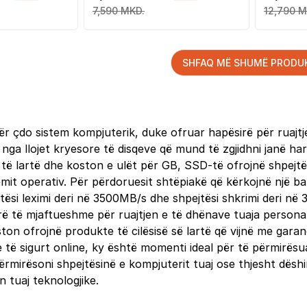
7,590 MKD.
12,790 M
SHFAQ MË SHUMË PRODU
r çdo sistem kompjuterik, duke ofruar hapësirë për ruajt
nga llojet kryesore të disqeve që mund të zgjidhni janë ha
të lartë dhe koston e ulët për GB, SSD-të ofrojnë shpejtës
emit operativ. Për përdoruesit shtëpiakë që kërkojnë një 
tësi leximi deri në 3500MB/s dhe shpejtësi shkrimi deri në
ë të mjaftueshme për ruajtjen e të dhënave tuaja personal
ton ofrojnë produkte të cilësisë së lartë që vijnë me gara
e të sigurt online, ky është momenti ideal për të përmirësua
rmirësoni shpejtësinë e kompjuterit tuaj ose thjesht dëshir
 tuaj teknologjike.