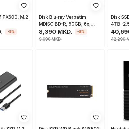
 PX600, M.2
Disk Blu-ray Verbatim
Disk SS
MDISC BD-R, 50GB, 6x,
4TB, 2.5
printable, paketa 10 copë
.
8,390 MKD.
40,69
-5%
-8%
9,090 MKD.
42,290 
për SSD M.2
Disk SSD WD Black SN850X,
Hard di