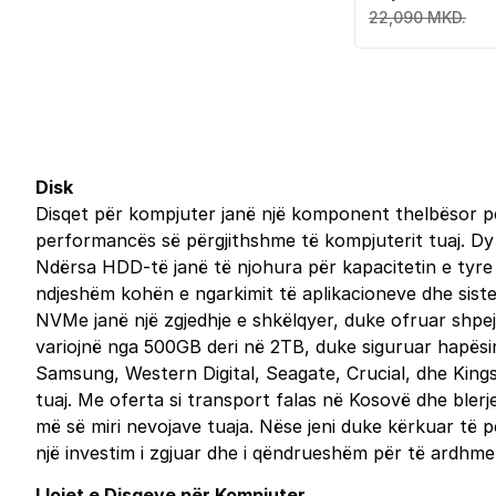
22,090 MKD.
Disk
Disqet për kompjuter janë një komponent thelbësor pë
performancës së përgjithshme të kompjuterit tuaj. Dy 
Ndërsa HDD-të janë të njohura për kapacitetin e tyre 
ndjeshëm kohën e ngarkimit të aplikacioneve dhe sist
NVMe janë një zgjedhje e shkëlqyer, duke ofruar shpej
variojnë nga 500GB deri në 2TB, duke siguruar hapësir
Samsung, Western Digital, Seagate, Crucial, dhe Kings
tuaj. Me oferta si transport falas në Kosovë dhe blerj
më së miri nevojave tuaja. Nëse jeni duke kërkuar të pë
një investim i zgjuar dhe i qëndrueshëm për të ardhmen
Llojet e Disqeve për Kompjuter