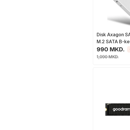
Disk Axagon S
M.2 SATA B-ke
M2SD), 2.5''
990 MKD.
1,090 MKD.