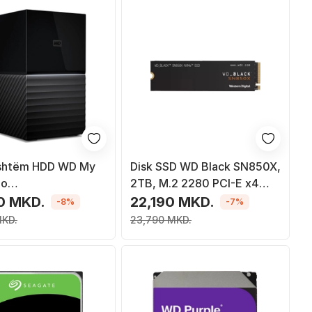
jashtëm HDD WD My
Disk SSD WD Black SN850X,
uo
2TB, M.2 2280 PCI-E x4
E0160JBK-EESN),
Gen4 NVMe
0 MKD.
22,190 MKD.
-8%
-7%
B 3.1, i zi/hirtë
MKD.
23,790 MKD.