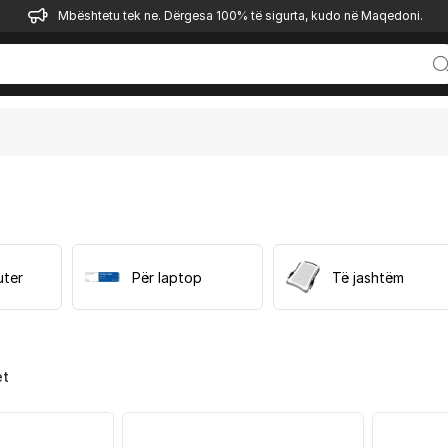
Mbështetu tek ne. Dërgesa 100% të sigurta, kudo në Maqedoni.
uter
Për laptop
Të jashtëm
et