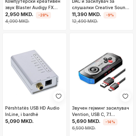
Компјутерски креативен
DAC и засилувач за
звук Blaster Audigy FX
слушалки Creative Sound
звучна картичка
2,950 MKD.
Blaster G8, Hi-Res, Dual
11,390 MKD.
-28%
-9%
USB, црн
4,090 MKD.
12,490 MKD.
Përshtatës USB HD Audio
Звучен гејминг засилувач
InLine, i bardhë
Vention, USB C, 7.1
5,090 MKD.
surround, црн
5,690 MKD.
-14%
6,590 MKD.