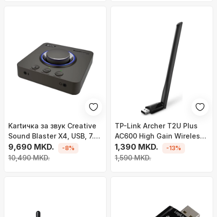
Kartичка за звук Creative
TP-Link Archer T2U Plus
Sound Blaster X4, USB, 7.1,
AC600 High Gain Wireless
црна
9,690 MKD.
D
1,390 MKD.
-8%
-13%
10,490 MKD.
1,590 MKD.