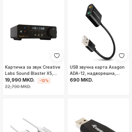
Kартичка за звук Creative
USB звучна карта Axagon
Labs Sound Blaster X5,
ADA-12, надворешна,
USB, надворешен DAC,
19,990 MKD.
метално куќиште, сива
690 MKD.
-12%
црна
22,790 MKD.