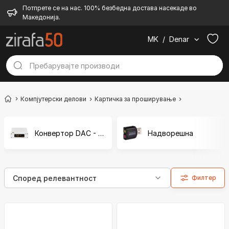
Потпрете се на нас. 100% безбедна достава насекаде во
Македонија.
MK
/
Denar
Компјутерски делови
Картичка за проширување
Звучна карти
Конвертор DAC - D/A
Надворешна
Филтер