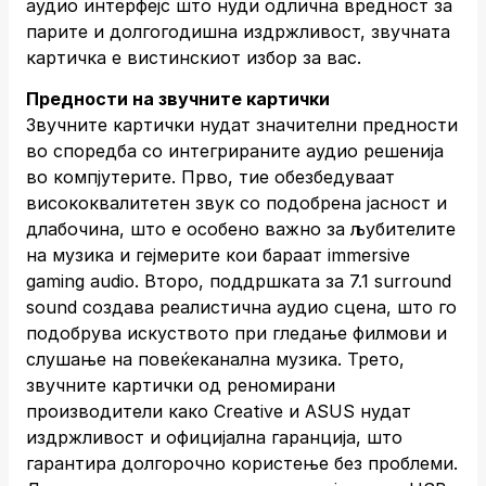
аудио интерфејс што нуди одлична вредност за
парите и долгогодишна издржливост, звучната
картичка е вистинскиот избор за вас.
Предности на звучните картички
Звучните картички нудат значителни предности
во споредба со интегрираните аудио решенија
во компјутерите. Прво, тие обезбедуваат
висококвалитетен звук со подобрена јасност и
длабочина, што е особено важно за љубителите
на музика и гејмерите кои бараат immersive
gaming audio. Второ, поддршката за 7.1 surround
sound создава реалистична аудио сцена, што го
подобрува искуството при гледање филмови и
слушање на повеќеканална музика. Трето,
звучните картички од реномирани
производители како Creative и ASUS нудат
издржливост и официјална гаранција, што
гарантира долгорочно користење без проблеми.