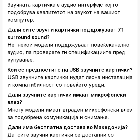
Звучната картичка е аудио интерфејс кој го
подобрува квалитетот на звукот на вашиот
компјутер.
Дали сите звучни картички поддржуваат 7.1
surround sound?
Не, некои модели поддржуваат повеќеканално
аудио, па проверете ги спецификациите пред
купување.
Кои се предностите на USB звучните картички?
USB звучните картички нудат лесна инсталација
и компатибилност со повеќето уреди.
Дали звучните картички имаат микрофонски
влез?
Многу модели имаат вграден микрофонски влез
за подобрена комуникација и снимање.
Дали има бесплатна достава во Македонија?
Да, сите звучни картички се достапни со