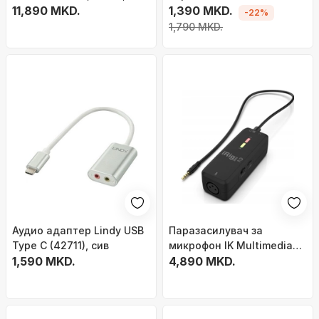
влез за микрофон и
11,890 MKD.
153560, USB A и USB C,
1,390 MKD.
-22%
инструмент, црн
3.5mm, црна
1,790 MKD.
Аудио адаптер Lindy USB
Паразасилувач за
Type C (42711), сив
микрофон IK Multimedia
1,590 MKD.
iRig Pre 2, пренослив, за
4,890 MKD.
телефон и таблет