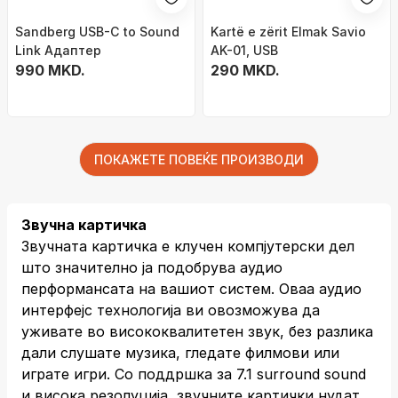
Sandberg USB-C to Sound
Kartë e zërit Elmak Savio
Link Адаптер
AK-01, USB
990 MKD.
290 MKD.
ПОКАЖЕТЕ ПОВЕЌЕ ПРОИЗВОДИ
Звучна картичка
Звучната картичка е клучен компјутерски дел
што значително ја подобрува аудио
перформансата на вашиот систем. Оваа аудио
интерфејс технологија ви овозможува да
уживате во висококвалитетен звук, без разлика
дали слушате музика, гледате филмови или
играте игри. Со поддршка за 7.1 surround sound
и висока резолуција, звучните картички нудат