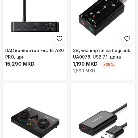
DAC конвертор FiiO BTA30
Звучна картичка LogiLink
PRO, црн
UA0078, USB 7.1, црна
15,290 MKD.
1,190 MKD.
-25%
1,590 MKD.