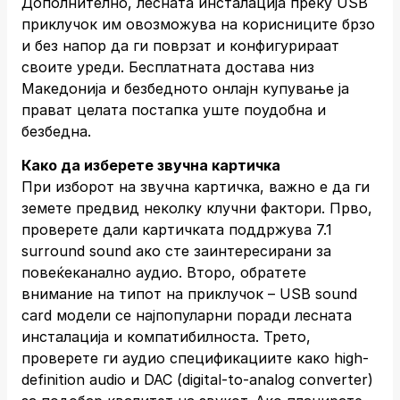
Дополнително, лесната инсталација преку USB
приклучок им овозможува на корисниците брзо
и без напор да ги поврзат и конфигурираат
своите уреди. Бесплатната достава низ
Македонија и безбедното онлајн купување ја
прават целата постапка уште поудобна и
безбедна.
Како да изберете звучна картичка
При изборот на звучна картичка, важно е да ги
земете предвид неколку клучни фактори. Прво,
проверете дали картичката поддржува 7.1
surround sound ако сте заинтересирани за
повеќеканално аудио. Второ, обратете
внимание на типот на приклучок – USB sound
card модели се најпопуларни поради лесната
инсталација и компатибилноста. Трето,
проверете ги аудио спецификациите како high-
definition audio и DAC (digital-to-analog converter)