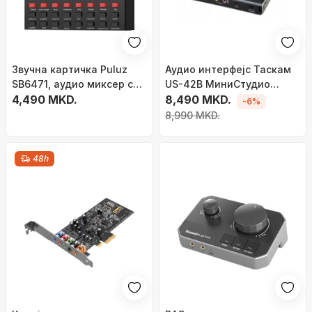
Звучна картичка Puluz
Аудио интерфејс Таскам
SB6471, аудио миксер со
US-42B МиниСтудио
Блутут, DSP, црна
4,490 MKD.
Креатор, 2 канали, за
8,490 MKD.
-6%
стриминг и подкаст, црн
8,990 MKD.
48h