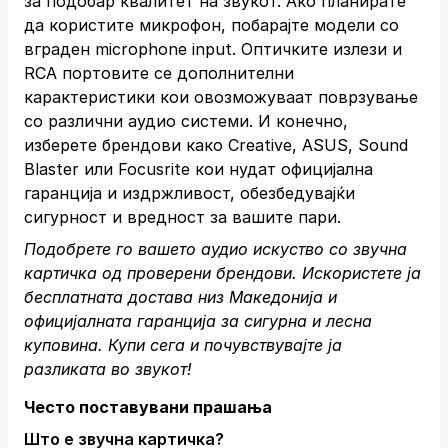
за подобар квалитет на звукот. Ако планирате
да користите микрофон, побарајте модели со
вграден microphone input. Оптичките излези и
RCA портовите се дополнителни
карактеристики кои овозможуваат поврзување
со различни аудио системи. И конечно,
изберете брендови како Creative, ASUS, Sound
Blaster или Focusrite кои нудат официјална
гаранција и издржливост, обезбедувајќи
сигурност и вредност за вашите пари.
Подобрете го вашето аудио искуство со звучна
картичка од проверени брендови. Искористете ја
бесплатната достава низ Македонија и
официјалната гаранција за сигурна и лесна
куповина.
Купи сега
и почувствувајте ја
разликата во звукот!
Често поставувани прашања
Што е звучна картичка?