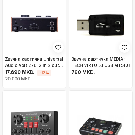
Zвучна картичка Universal
Звучна картичка MEDIA-
Audio Volt 276, 2 in 2 out,
TECH VIRTU 5.1 USB MT5101
USB, сива
17,690 MKD.
790 MKD.
-12%
20,090 MKD.