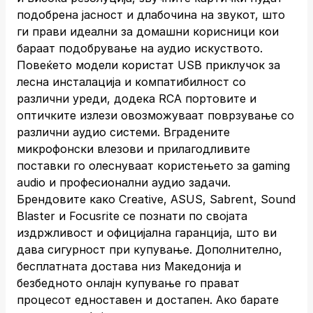
подобрена јасност и длабочина на звукот, што
ги прави идеални за домашни корисници кои
бараат подобрување на аудио искуството.
Повеќето модели користат USB приклучок за
лесна инсталација и компатибилност со
различни уреди, додека RCA портовите и
оптичките излези овозможуваат поврзување со
различни аудио системи. Вградените
микрофонски влезови и прилагодливите
поставки го олеснуваат користењето за gaming
audio и професионални аудио задачи.
Брендовите како Creative, ASUS, Sabrent, Sound
Blaster и Focusrite се познати по својата
издржливост и официјална гаранција, што ви
дава сигурност при купување. Дополнително,
бесплатната достава низ Македонија и
безбедното онлајн купување го прават
процесот едноставен и достапен. Ако барате