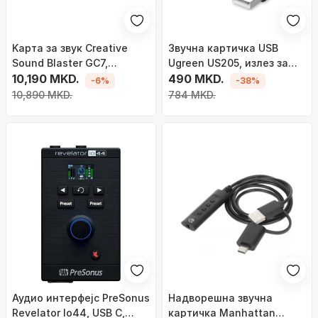
Kарта за звук Creative
Звучна картичка USB
Sound Blaster GC7,
Ugreen US205, излез за
надворешна, 24 bit 192
10,190 MKD.
слушалки, влез за
490 MKD.
-6%
-38%
kHz, црна
микрофон, црна
10,890 MKD.
784 MKD.
Аудио интерфејс PreSonus
Надворешна звучна
Revelator Io44, USB C,
картичка Manhattan