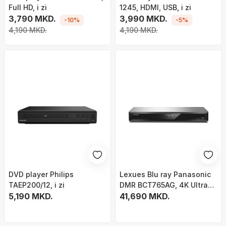
Full HD, i zi
1245, HDMI, USB, i zi
3,790 MKD.
3,990 MKD.
-10%
-5%
4,190 MKD.
4,190 MKD.
DVD player Philips
Lexues Blu ray Panasonic
TAEP200/12, i zi
DMR BCT765AG, 4K Ultra
5,190 MKD.
HD, Wi Fi, argjendtë
41,690 MKD.