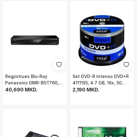
Regjistrues Blu-Ray
Set DVD-R Intenso DVD+R
Panasonic DMR-BST760,
4111155, 4.7 GB, 16x, 50
3D, 4K Ultra HD, i zi
40,690 MKD.
copë
2,190 MKD.