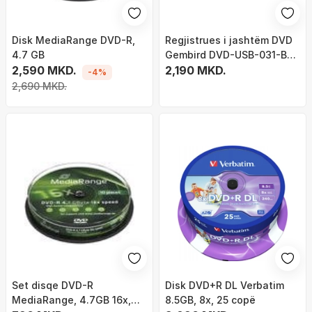
Disk MediaRange DVD-R,
Regjistrues i jashtëm DVD
4.7 GB
Gembird DVD-USB-031-BW,
2,590 MKD.
USB 3.1 Gen 1, USB Type C, i
2,190 MKD.
-4%
bardhë
2,690 MKD.
Set disqe DVD-R
Disk DVD+R DL Verbatim
MediaRange, 4.7GB 16x,
8.5GB, 8x, 25 copë