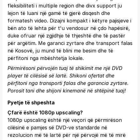
fleksibiliteti i multiple region dhe divx support ju
lejon të luani një gamë të gjerë disqesh dhe
formatesh video. Dizajni kompakt i këtyre pajisjeve i
bën ato të lehta për t'u vendosur në çdo hapësirë,
duke ofruar një zgjidhje të thjeshtë dhe të pastër
për argëtim. Me garanci zyrtare dhe transport falas
në Kosovë, ju mund të blini me besim dhe të
përfitoni nga mbështetja lokale.
Përmirësoni përvojën tuaj të shikimit me një DVD
player të cilësisë së lartë. Shikoni ofertat dhe
përfitoni nga transporti falas dhe garancia zyrtare.
Porosit tani
dhe shijoni kinemanë në shtëpinë tuaj!
Pyetje të shpeshta
Çfarë është 1080p upscaling?
1080p upscaling është një veçori që përmirëson
cilësinë e pamjes së DVD-ve standarde në
rezolucion më të lartë për një përvojë më të mirë