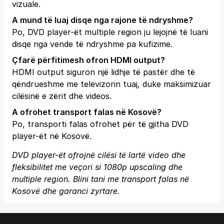
vizuale.
A mund të luaj disqe nga rajone të ndryshme?
Po, DVD player-ët multiple region ju lejojnë të luani
disqe nga vende të ndryshme pa kufizime.
Çfarë përfitimesh ofron HDMI output?
HDMI output siguron një lidhje të pastër dhe të
qëndrueshme me televizorin tuaj, duke maksimizuar
cilësinë e zërit dhe videos.
A ofrohet transport falas në Kosovë?
Po, transporti falas ofrohet për të gjitha DVD
player-ët në Kosovë.
DVD player-ët ofrojnë cilësi të lartë video dhe
fleksibilitet me veçori si 1080p upscaling dhe
multiple region. Blini tani me transport falas në
Kosovë dhe garanci zyrtare.