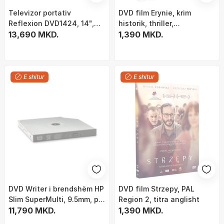
Televizor portativ
DVD film Erynie, krim
Reflexion DVD1424, 14",
historik, thriller,
DVD Player, me bateri
13,690 MKD.
multigjuhëshe
1,390 MKD.
E shitur
E shitur
DVD Writer i brendshëm HP
DVD film Strzepy, PAL
Slim SuperMulti, 9.5mm, për
Region 2, titra anglisht
laptop
11,790 MKD.
1,390 MKD.