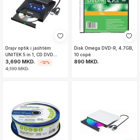
Drajv optik i jashtëm
Disk Omega DVD-R, 4.7GB,
UNITEK 5 in 1, CD DVD
10 copë
burner, USB 3.0, i zi
3,690 MKD.
890 MKD.
-12%
4,190 MKD.