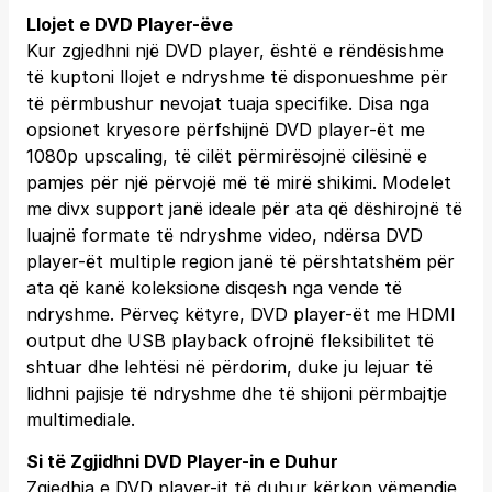
Llojet e DVD Player-ëve
Kur zgjedhni një DVD player, është e rëndësishme
të kuptoni llojet e ndryshme të disponueshme për
të përmbushur nevojat tuaja specifike. Disa nga
opsionet kryesore përfshijnë DVD player-ët me
1080p upscaling, të cilët përmirësojnë cilësinë e
pamjes për një përvojë më të mirë shikimi. Modelet
me divx support janë ideale për ata që dëshirojnë të
luajnë formate të ndryshme video, ndërsa DVD
player-ët multiple region janë të përshtatshëm për
ata që kanë koleksione disqesh nga vende të
ndryshme. Përveç këtyre, DVD player-ët me HDMI
output dhe USB playback ofrojnë fleksibilitet të
shtuar dhe lehtësi në përdorim, duke ju lejuar të
lidhni pajisje të ndryshme dhe të shijoni përmbajtje
multimediale.
Si të Zgjidhni DVD Player-in e Duhur
Zgjedhja e DVD player-it të duhur kërkon vëmendje