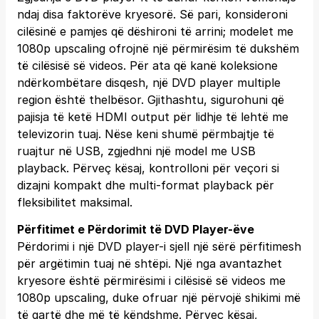
ndaj disa faktorëve kryesorë. Së pari, konsideroni
cilësinë e pamjes që dëshironi të arrini; modelet me
1080p upscaling ofrojnë një përmirësim të dukshëm
të cilësisë së videos. Për ata që kanë koleksione
ndërkombëtare disqesh, një DVD player multiple
region është thelbësor. Gjithashtu, sigurohuni që
pajisja të ketë HDMI output për lidhje të lehtë me
televizorin tuaj. Nëse keni shumë përmbajtje të
ruajtur në USB, zgjedhni një model me USB
playback. Përveç kësaj, kontrolloni për veçori si
dizajni kompakt dhe multi-format playback për
fleksibilitet maksimal.
Përfitimet e Përdorimit të DVD Player-ëve
Përdorimi i një DVD player-i sjell një sërë përfitimesh
për argëtimin tuaj në shtëpi. Një nga avantazhet
kryesore është përmirësimi i cilësisë së videos me
1080p upscaling, duke ofruar një përvojë shikimi më
të qartë dhe më të këndshme. Përveç kësaj,