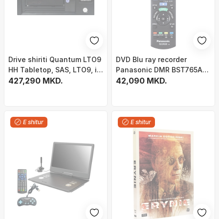
Drive shiriti Quantum LTO9
DVD Blu ray recorder
HH Tabletop, SAS, LTO9, i
Panasonic DMR BST765AG,
zi
427,290 MKD.
HDD 500GB, rrjet dhe
42,090 MKD.
streaming, argjend
E shitur
E shitur