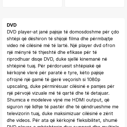
DVD
DVD player-at janë pajisje të domosdoshme për çdo
shtëpi që dëshiron të shijojë filma dhe përmbajtje
video në cilësinë më të lartë. Një player dvd ofron
një mënyrë të thjeshtë dhe efikase për të
riprodhuar disqe DVD, duke sjellë kinemanë në
shtëpinë tuaj. Për përdoruesit shtëpiakë që
kërkojnë vlerë për paratë e tyre, këto pajisje
ofrojnë një gamë të gjerë veçorish si 1080p
upscaling, duke përmirësuar cilësinë e pamjes për
një përvojë vizuale më të qartë dhe të detajuar.
Shumica e modeleve vijnë me HDMI output, që
siguron një lidhje të pastër dhe të qëndrueshme me
televizorin tuaj, duke maksimizuar cilësinë e zërit
dhe videos. Për ata që kërkojnë fleksibilitet, shumë