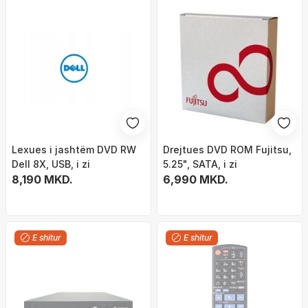
Lexues i jashtëm DVD RW
Drejtues DVD ROM Fujitsu,
Dell 8X, USB, i zi
5.25", SATA, i zi
8,190 MKD.
6,990 MKD.
E shitur
E shitur