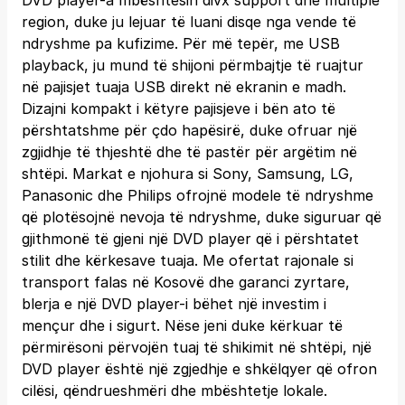
DVD player-a mbështesin divx support dhe multiple
region, duke ju lejuar të luani disqe nga vende të
ndryshme pa kufizime. Për më tepër, me USB
playback, ju mund të shijoni përmbajtje të ruajtur
në pajisjet tuaja USB direkt në ekranin e madh.
Dizajni kompakt i këtyre pajisjeve i bën ato të
përshtatshme për çdo hapësirë, duke ofruar një
zgjidhje të thjeshtë dhe të pastër për argëtim në
shtëpi. Markat e njohura si Sony, Samsung, LG,
Panasonic dhe Philips ofrojnë modele të ndryshme
që plotësojnë nevoja të ndryshme, duke siguruar që
gjithmonë të gjeni një DVD player që i përshtatet
stilit dhe kërkesave tuaja. Me ofertat rajonale si
transport falas në Kosovë dhe garanci zyrtare,
blerja e një DVD player-i bëhet një investim i
mençur dhe i sigurt. Nëse jeni duke kërkuar të
përmirësoni përvojën tuaj të shikimit në shtëpi, një
DVD player është një zgjedhje e shkëlqyer që ofron
cilësi, qëndrueshmëri dhe mbështetje lokale.