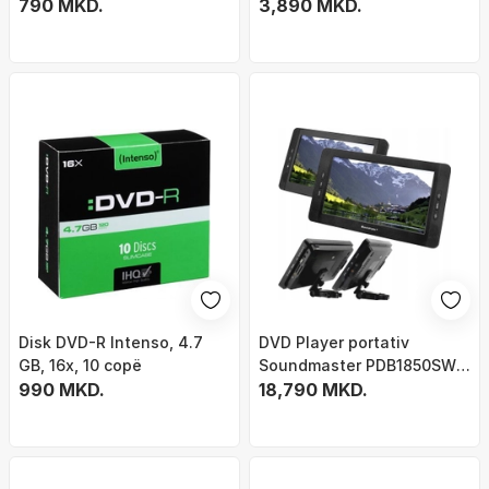
10copë
790 MKD.
3,890 MKD.
Disk DVD-R Intenso, 4.7
DVD Player portativ
GB, 16x, 10 copë
Soundmaster PDB1850SW,
990 MKD.
ekran 10.2", rezolucion
18,790 MKD.
1024x600, i zi