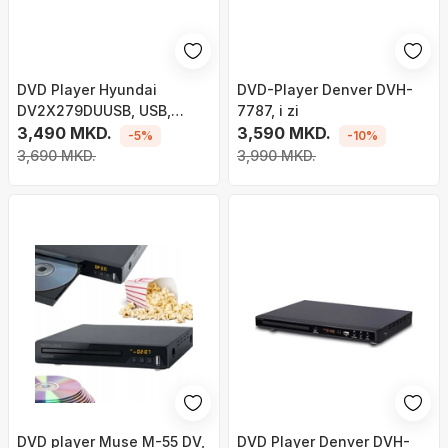
DVD Player Hyundai
DVD-Player Denver DVH-
DV2X279DUUSB, USB,
7787, i zi
Dolby Digital 2.0, i zi
3,490 MKD.
3,590 MKD.
-5%
-10%
3,690 MKD.
3,990 MKD.
DVD player Muse M-55 DV,
DVD Player Denver DVH-