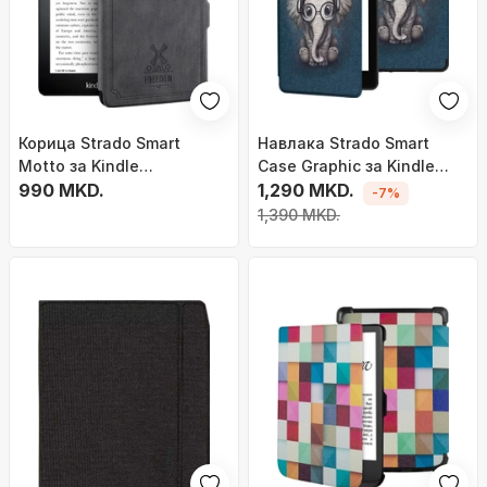
Корица Strado Smart
Навлака Strado Smart
Motto за Kindle
Case Graphic за Kindle
Paperwhite 1/2/3, функција
990 MKD.
Paperwhite 1 2 3,
1,290 MKD.
-7%
wake sleep, пластика,
магнетна, auto sleep
1,390 MKD.
сива
wake, со слон