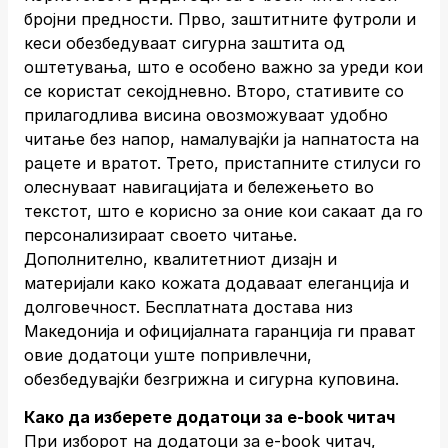
бројни предности. Прво, заштитните футроли и
кеси обезбедуваат сигурна заштита од
оштетувања, што е особено важно за уреди кои
се користат секојдневно. Второ, стативите со
прилагодлива висина овозможуваат удобно
читање без напор, намалувајќи ја напнатоста на
рацете и вратот. Трето, пристапните стилуси го
олеснуваат навигацијата и бележењето во
текстот, што е корисно за оние кои сакаат да го
персонализираат своето читање.
Дополнително, квалитетниот дизајн и
материјали како кожата додаваат елеганција и
долговечност. Бесплатната достава низ
Македонија и официјалната гаранција ги прават
овие додатоци уште попривлечни,
обезбедувајќи безгрижна и сигурна куповина.
Како да изберете додатоци за е-book читач
При изборот на додатоци за е-book читач,