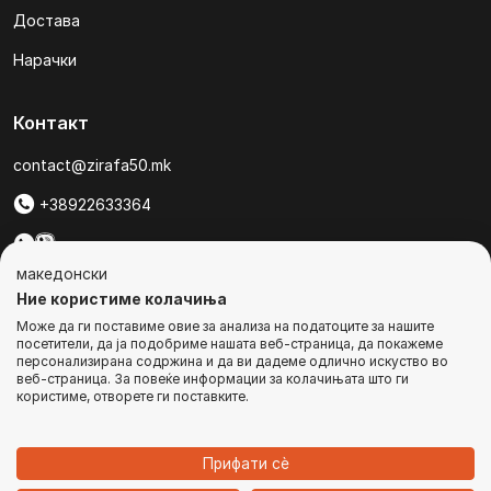
Достава
Нарачки
Контакт
contact@zirafa50.mk
+38922633364
За барања на понуди, контактирајте нѐ на:
македонски
b2b@zirafa50.mk
Ние користиме колачиња
Може да ги поставиме овие за анализа на податоците за нашите
Jадранска Магистрала 86, Skopje, North Macedonia
посетители, да ја подобриме нашата веб-страница, да покажеме
персонализирана содржина и да ви дадеме одлично искуство во
веб-страница. За повеќе информации за колачињата што ги
користиме, отворете ги поставките.
© Сите права се задржани
Прифати сѐ