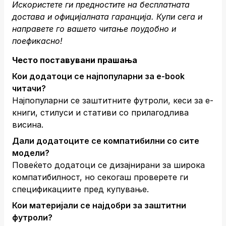
Искористете ги предностите на бесплатната
достава и официјалната гаранција.
Купи сега
и
направете го вашето читање поудобно и
поефикасно!
Често поставувани прашања
Кои додатоци се најпопуларни за е-book
читачи?
Најпопуларни се заштитните футроли, кеси за е-
книги, стилуси и стативи со прилагодлива
висина.
Дали додатоците се компатибилни со сите
модели?
Повеќето додатоци се дизајнирани за широка
компатибилност, но секогаш проверете ги
спецификациите пред купување.
Кои материјали се најдобри за заштитни
футроли?