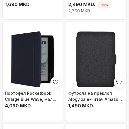
PocketBook Verse Pro Lite,
1,690 MKD.
PocketBook Era, магнетно
2,490 MKD.
-11%
функција автоматско
затворање, кафеава
2,790 MKD.
будење, црна
Портофел Pocketbook
Футрола на преклоп
Charge Blue Wave, мал,
Alogy за е-читач Amazon
син
4,090 MKD.
Kindle Paperwhite 1/2/3,
1,490 MKD.
црна