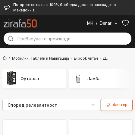
Потпрете се на нас. 100% безбедна достава насекаде во
Македонија.
MK
/
Denar
Мобилни, Таблети и Навигација
Е-book читач
Додатоци
Футрола
Ламба
Филтер