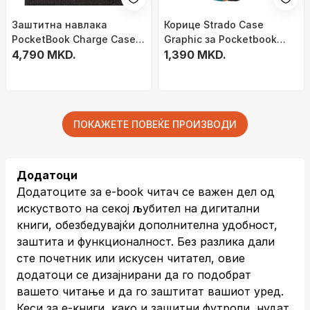
Заштитна навлака
Корице Strado Case
PocketBook Charge Case
Graphic за Pocketbook
Era, платнена, со
4,790 MKD.
Touch Lux 4 5 627 616 628
1,390 MKD.
полнење, црна
Square, повеќебојна
ПОКАЖЕТЕ ПОВЕЌЕ ПРОИЗВОДИ
Додатоци
Додатоците за е-book читач се важен дел од
искуството на секој љубител на дигитални
книги, обезбедувајќи дополнителна удобност,
заштита и функционалност. Без разлика дали
сте почетник или искусен читател, овие
додатоци се дизајнирани да го подобрат
вашето читање и да го заштитат вашиот уред.
Кеси за е-книги, како и защитни футроли, нудат