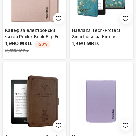
Калeф за електронски
Навлака Tech-Protect
читач PocketBook Flip Era,
Smartcase за Kindle
магнетен, беж
1,990 MKD.
Paperwhite 6 Colorsoft
1,390 MKD.
-20%
Signature, smart wake,
2,490 MKD.
црна