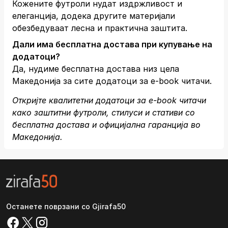
Кожените футроли нудат издржливост и
елеганција, додека другите материјали
обезбедуваат лесна и практична заштита.
Дали има бесплатна достава при купување на
додатоци?
Да, нудиме бесплатна достава низ цела
Македонија за сите додатоци за е-book читачи.
Откријте квалитетни додатоци за е-book читачи
како заштитни футроли, стилуси и стативи со
бесплатна достава и официјална гаранција во
Македонија.
Останете поврзани со Gjirafa50