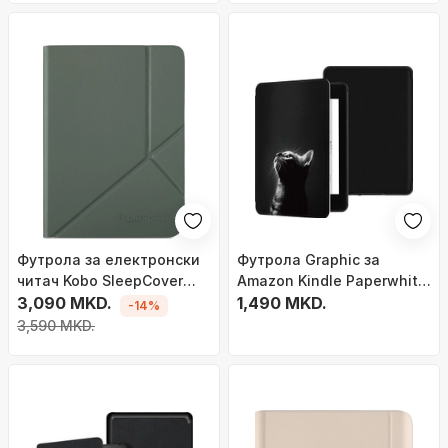
Футрола за електронски
Футрола Graphic за
читач Kobo SleepCover
Amazon Kindle Paperwhite,
Clara Colour и Clara BW,
3,090 MKD.
6", црна
1,490 MKD.
-14%
функција sleep, Misty
3,590 MKD.
Green