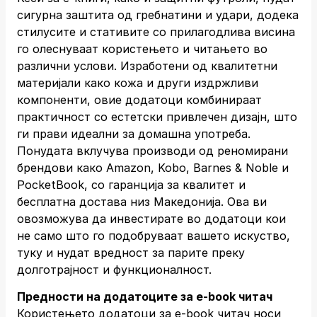
сигурна заштита од гребнатини и удари, додека
стилусите и стативите со прилагодлива висина
го олеснуваат користењето и читањето во
различни услови. Изработени од квалитетни
материјали како кожа и други издржливи
компоненти, овие додатоци комбинираат
практичност со естетски привлечен дизајн, што
ги прави идеални за домашна употреба.
Понудата вклучува производи од реномирани
брендови како Amazon, Kobo, Barnes & Noble и
PocketBook, со гаранција за квалитет и
бесплатна достава низ Македонија. Ова ви
овозможува да инвестирате во додатоци кои
не само што го подобруваат вашето искуство,
туку и нудат вредност за парите преку
долготрајност и функционалност.
Предности на додатоците за е-book читач
Користењето додатоци за е-book читач носи