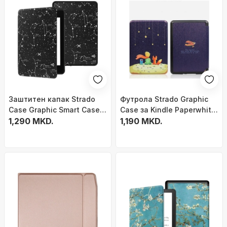
Заштитен капак Strado
Футрола Strado Graphic
Case Graphic Smart Case
Case за Kindle Paperwhite
за Kindle Paperwhite 1 2 3,
1,290 MKD.
5, магнетно затворање,
1,190 MKD.
функција автоматско
дизајн Дете и Лисица,
вклучување исклучување,
повеќебојна
дизајн Constellation