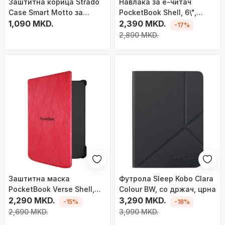
Заштитна корица Strado
Навлака за е-читач
Case Smart Motto за
PocketBook Shell, 6\",
Kindle Paperwhite 1 2 3,
1,090 MKD.
проѕирна виолетова
2,390 MKD.
-17%
функција авто sleep wake,
2,890 MKD.
пластика, светло кафеава
Заштитна маска
Футрола Sleep Kobo Clara
PocketBook Verse Shell,
Colour BW, со држач, црна
Sleep mode, црвена
2,290 MKD.
3,290 MKD.
-15%
-18%
2,690 MKD.
3,990 MKD.