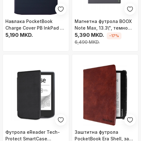
Навлака PocketBook
Магнетна футрола BOOX
Charge Cover PB InkPad 4
Note Max, 13.3\", темно
7.8", безжично полнење,
5,190 MKD.
сива
5,390 MKD.
-17%
темно сина
6,490 MKD.
Футрола eReader Tech-
Заштитна футрола
Protect SmartCase
PocketBook Era Shell, за