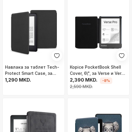
Навлака за таблет Tech-
Корice PocketBook Shell
Protect Smart Case, за
Cover, 6\", за Verse и Verse
Kindle 11 2022, smart
1,290 MKD.
Pro, црна
2,390 MKD.
-8%
функција, црна
2,590 MKD.