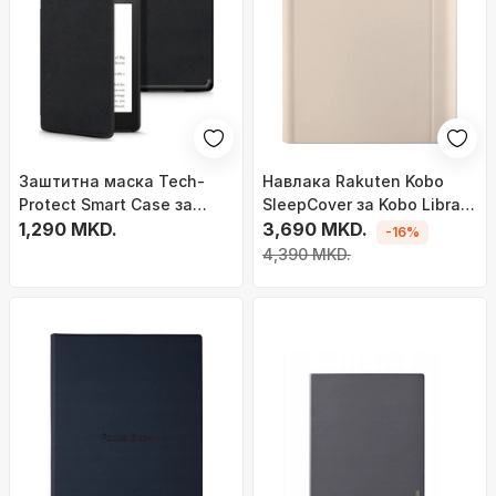
Заштитна маска Tech-
Навлака Rakuten Kobo
Protect Smart Case за
SleepCover за Kobo Libra
Kindle Paperwhite 5, црна
1,290 MKD.
Colour, 7\", фолио, беж
3,690 MKD.
-16%
4,390 MKD.