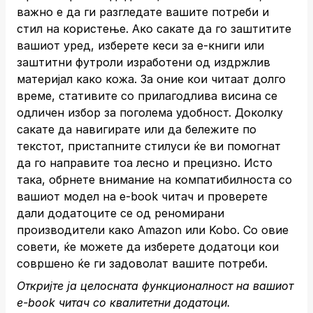
важно е да ги разгледате вашите потреби и
стил на користење. Ако сакате да го заштитите
вашиот уред, изберете кеси за е-книги или
заштитни футроли изработени од издржлив
материјал како кожа. За оние кои читаат долго
време, стативите со прилагодлива висина се
одличен избор за поголема удобност. Доколку
сакате да навигирате или да бележите по
текстот, пристапните стилуси ќе ви помогнат
да го направите тоа лесно и прецизно. Исто
така, обрнете внимание на компатибилноста со
вашиот модел на е-book читач и проверете
дали додатоците се од реномирани
производители како Amazon или Kobo. Со овие
совети, ќе можете да изберете додатоци кои
совршено ќе ги задоволат вашите потреби.
Откријте ја целосната функционалност на вашиот
е-book читач со квалитетни додатоци.