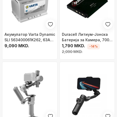
Акумулатор Varta Dynamic
Duracell Литиум-Јонска
SLI 563400061K262, 63Ah,
Батерија за Камера, 700
12V, 610A EN
9,090 MKD.
mAh
1,790 MKD.
-14%
2,090 MKD.