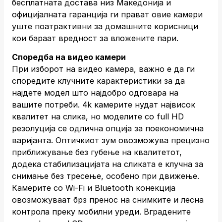
бесплатната достава низ Македонија и
официјалната гаранција ги прават овие камери
уште поатрактивни за домашните корисници
кои бараат вредност за вложените пари.
Споредба на видео камери
При изборот на видео камера, важно е да ги
споредите клучните карактеристики за да
најдете модел што најдобро одговара на
вашите потреби. 4k камерите нудат највисок
квалитет на слика, но моделите со full HD
резолуција се одлична опција за поекономична
варијанта. Оптичкиот зум овозможува прецизно
приближување без губење на квалитетот,
додека стабилизацијата на сликата е клучна за
снимање без тресење, особено при движење.
Камерите со Wi-Fi и Bluetooth конекција
овозможуваат брз пренос на снимките и лесна
контрола преку мобилни уреди. Вградените