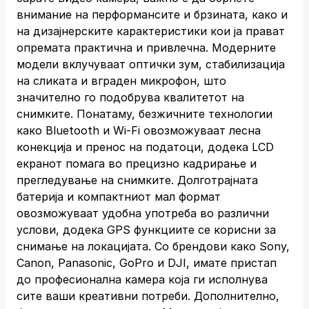
внимание на перформансите и брзината, како и
на дизајнерските карактеристики кои ја прават
опремата практична и привлечна. Модерните
модели вклучуваат оптички зум, стабилизација
на сликата и вграден микрофон, што
значително го подобрува квалитетот на
снимките. Понатаму, безжичните технологии
како Bluetooth и Wi-Fi овозможуваат лесна
конекција и пренос на податоци, додека LCD
екранот помага во прецизно кадрирање и
прегледување на снимките. Долготрајната
батерија и компактниот мал формат
овозможуваат удобна употреба во различни
услови, додека GPS функциите се корисни за
снимање на локацијата. Со брендови како Sony,
Canon, Panasonic, GoPro и DJI, имате пристап
до професионална камера која ги исполнува
сите ваши креативни потреби. Дополнително,