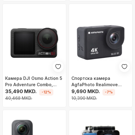
Камера DJI Osmo Action 5
Спортска камера
Pro Adventure Combo,
AgfaPhoto Realimove
црна боја
35,490 MKD.
AC9000, 4K Ultra HD, Wi‑Fi,
9,690 MKD.
-12%
-7%
црна
40,468 MKD.
10,390 MKD.