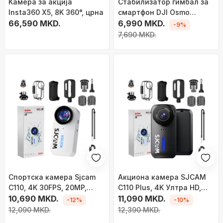
Kамера за акција
Стабилизатор гимбал за
Insta360 X5, 8K 360°, црна
смартфон DJI Osmo
66,590 MKD.
Mobile 7, ActiveTrack 7.0,
6,990 MKD.
-9%
батерија 10 часа, сива
7,690 MKD.
Спортска камера Sjcam
Акциона камера SJCAM
C110, 4K 30FPS, 20MP,
C110 Plus, 4K Ултра HD,
бела
10,690 MKD.
20MP, црна
11,090 MKD.
-12%
-10%
12,090 MKD.
12,390 MKD.