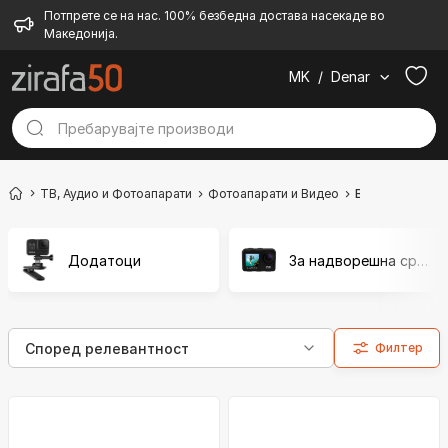
Потпрете се на нас. 100% безбедна достава насекаде во
Македонија.
MK
/
Denar
ТВ, Аудио и Фотоапарати
Фотоапарати и Видео
Видео камера
Додатоци
За надворешна средина
Филтер