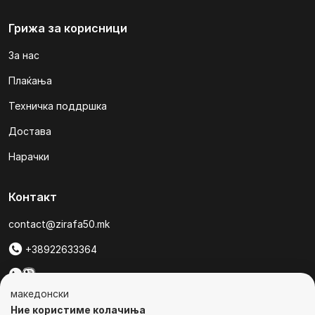
Грижа за корисници
За нас
Плаќања
Техничка поддршка
Достава
Нарачки
Контакт
contact@zirafa50.mk
+38922633364
За барања на понуди, контактирајте нѐ на:
македонски
b2b@zirafa50.mk
Ние користиме колачиња