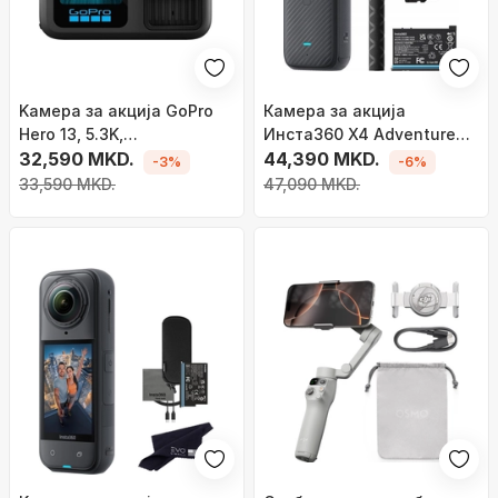
Kамера за акција GoPro
Камера за акција
Hero 13, 5.3K,
Инста360 X4 Adventure
водоотпорна, црна
32,590 MKD.
Bundle, 8K, 72MP, црна
44,390 MKD.
-3%
-6%
33,590 MKD.
47,090 MKD.