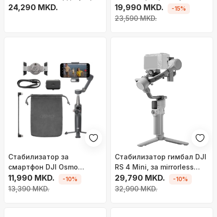
Sony STARVIS, IP67
24,290 MKD.
вода 5m, црна
19,990 MKD.
-15%
23,590 MKD.
Стабилизатор за
Стабилизатор гимбал DJI
смартфон DJI Osmo
RS 4 Mini, за mirrorless
Mobile 8, 3-осен гимбал,
11,990 MKD.
камери, Bluetooth, црн
29,790 MKD.
-10%
-10%
продолжлив стап, сив
13,390 MKD.
32,990 MKD.