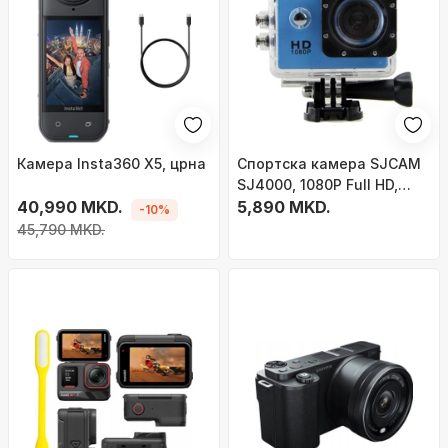
Камера Insta360 X5, црна
Спортска камера SJCAM
SJ4000, 1080P Full HD,
40,990 MKD.
водоотпорна, со мото
5,890 MKD.
-10%
додатоци
45,790 MKD.