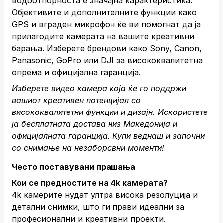
водоотпорноста е значајна карактеристика.
Објективите и дополнителните функции како
GPS и вграден микрофон ќе ви помогнат да ја
прилагодите камерата на вашите креативни
барања. Изберете брендови како Sony, Canon,
Panasonic, GoPro или DJI за висококвалитетна
опрема и официјална гаранција.
Изберете видео камера која ќе го поддржи
вашиот креативен потенцијал со
висококвалитетни функции и дизајн. Искористете
ја бесплатната достава низ Македонија и
официјалната гаранција.
Купи веднаш
и започни
со снимање на незаборавни моменти!
Често поставувани прашања
Кои се предностите на 4k камерата?
4k камерите нудат ултра висока резолуција и
детални снимки, што ги прави идеални за
професионални и креативни проекти.