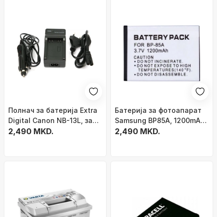
Полнач за батерија Extra
Батерија за фотоапарат
Digital Canon NB-13L, за
Samsung BP85A, 1200mAh,
Canon PowerShot, црн
2,490 MKD.
литиум-јонска
2,490 MKD.