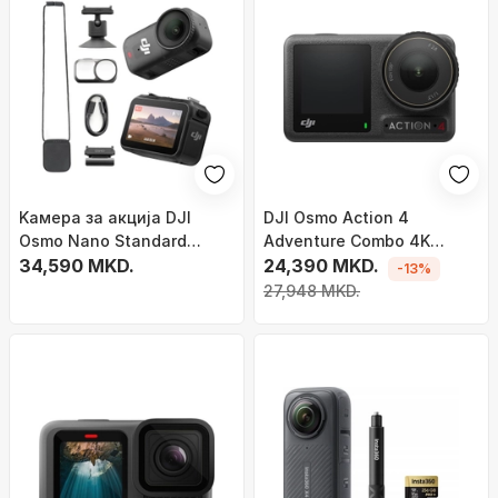
Kамера за акција DJI
DJI Osmo Action 4
Osmo Nano Standard
Adventure Combo 4K
Combo, 4K, 128GB, црна
34,590 MKD.
камера, црна
24,390 MKD.
-13%
27,948 MKD.