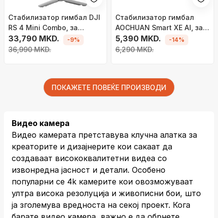
Стабилизатор гимбал DJI
Стабилизатор гимбал
RS 4 Mini Combo, за
AOCHUAN Smart XE AI, за
безогледални камери,
33,790 MKD.
смартфон, AI следење
5,390 MKD.
-9%
-14%
компактен, сив
без апликација, контрола
36,990 MKD.
6,290 MKD.
со гестови, црн
ПОКАЖЕТЕ ПОВЕЌЕ ПРОИЗВОДИ
Видео камера
Видео камерата претставува клучна алатка за
креаторите и дизајнерите кои сакаат да
создаваат висококвалитетни видеа со
извонредна јасност и детали. Особено
популарни се 4k камерите кои овозможуваат
ултра висока резолуција и живописни бои, што
ја зголемува вредноста на секој проект. Кога
барате видео камера, важно е да обрнете