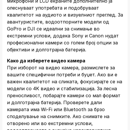
микрофони и LCD екраните дополнително ја
олеснуваат употребата и подобруваат
квалитетот на аудиото и визуелниот преглед. За
авантуристите, водоотпорните модели од
GoPro и DJI се идеални за снимање во
екстремни услови, додека Sony и Canon нудат
професионални камери со голем број опции за
објективи и долготрајна батерија.
Како да изберете видео камера
При изборот на видео камера, размислете за
вашите специфични потреби и буџет. Ако ви е
важен квалитетот на сликата, фокусирајте се на
модели со 4K видео и стабилизација. За лесна
преносливост, побарајте камери со мал формат
и долготрајна батерија. Проверете дали
камерата има Wi-Fi или Bluetooth за брзо
споделување на снимките. Ако снимате на
отворено или во екстремни услови,