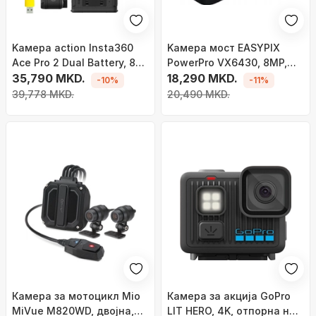
Kамера action Insta360
Kамера мост EASYPIX
Ace Pro 2 Dual Battery, 8K,
PowerPro VX6430, 8MP,
50MP, црна
35,790 MKD.
оптички зум 10x, црна
18,290 MKD.
-10%
-11%
39,778 MKD.
20,490 MKD.
Камера за мотоцикл Mio
Камера за акција GoPro
MiVue M820WD, двојна,
LIT HERO, 4K, отпорна на