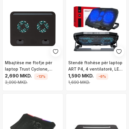
Mbajtëse me ftofje për
Stendë ftohëse për laptop
laptop Trust Cyclone,
ART P4, 4 ventilatorë, LED,
2x80mm, e zezë
2,690 MKD.
për 9-17"
1,590 MKD.
-13%
-6%
3,090 MKD.
1,690 MKD.