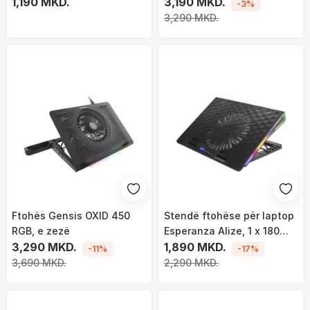
ventilator me ndriçim, USB,
1,190 MKD.
ventilatorë, gri
3,190 MKD.
-3%
e zezë
3,290 MKD.
Ftohës Gensis OXID 450
Stendë ftohëse për laptop
RGB, e zezë
Esperanza Alize, 1 x 180
3,290 MKD.
mm, 2x USB 2.0
1,890 MKD.
-11%
-17%
3,690 MKD.
2,290 MKD.