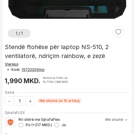
1 / 1
Stendë ftohëse për laptop NS-510, 2
ventilatorë, ndriçim rainbow, e zezë
Vlerëso
•
Kodi:
Përfshirë TVSH-në
1,990 MKD.
Pa TVSH 1,686 MKD.
Sasia
Më shumë se 10 artikuj
Me GjirafaFLEX përfitoni:
GjirafaFLEX
-
Prioritet
për zgjidhjen e çdo problemi me produktin brenda
Rri shlirë me GjirafaFlex
Më shumë
1 viti nga blerja
Po (+217 MKD.)
Jo
- Kontakt brenda
24 h
për servisim, zëvendësim apo kthim
- Pranim dhe dërgim me postë të produktit të servisuar
pa