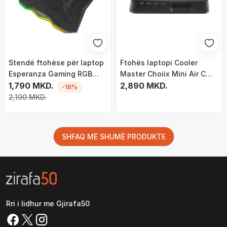
Stendë ftohëse për laptop
Ftohës laptopi Cooler
Esperanza Gaming RGB
Master Choiix Mini Air C
XALOK EGC110, ventilator i
1,790 MKD.
HL02 KP, 7"-12", HUB 4x
2,890 MKD.
-18%
qetë, ndriçim RGB, e zezë
USB, i zi
2,190 MKD.
SHFAQ MË SHUMË PRODUKTE
Rri i lidhur me Gjirafa50