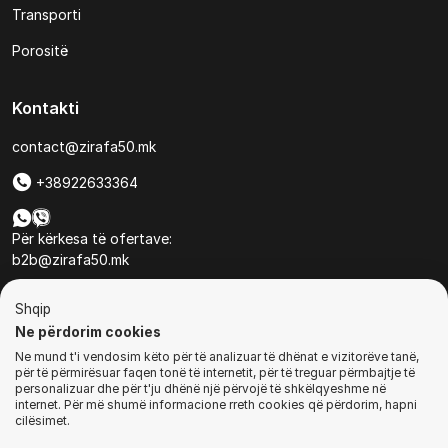
Transporti
Porositë
Kontakti
contact@zirafa50.mk
+38922633364
Për kërkesa të ofertave:
b2b@zirafa50.mk
Jadranska Magistrala No. 86, Skopje, North Macedonia
Shqip
Ne përdorim cookies
Ne mund t'i vendosim këto për të analizuar të dhënat e vizitorëve tanë,
për të përmirësuar faqen tonë të internetit, për të treguar përmbajtje të
personalizuar dhe për t'ju dhënë një përvojë të shkëlqyeshme në
internet. Për më shumë informacione rreth cookies që përdorim, hapni
© Të gjitha të drejtat e rezervuara
cilësimet.