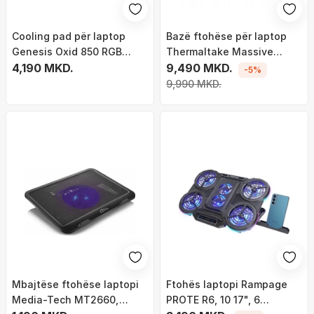
Cooling pad për laptop
Bazë ftohëse për laptop
Genesis Oxid 850 RGB
Thermaltake Massive
NHG-1858, 17.3", 5
4,190 MKD.
Extreme, deri 18", ndriçim
9,490 MKD.
-5%
ventilatorë, i zi
RGB, e zezë
9,990 MKD.
Mbajtëse ftohëse laptopi
Ftohës laptopi Rampage
Media-Tech MT2660,
PROTE R6, 10 17", 6