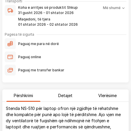
Koha e arritjes së produktit nënkupton periudhën prej kur
Transporti
pagesë
bëhet verifikimi i porosisë suaj, dhe njoftimit për verifikim
Koha e arritjes së produktit
Shkup
Më shumë
që ju e pranoni përmes email-it apo SMS-it.
31 gusht 2026 - 01 shtator 2026
Nëse porosia bëhet tani, produkti arrin sipas afatit kohor të
Maqedoni, të tjera
vendosur më lartë. Ju do të njoftoheni në vazhdimësi
01 shtator 2026 - 02 shtator 2026
përmes emailit rreth vendndodhjes së porosisë suaj, duke
përfshirë momentin kur produkti arrin në depon tonë, dhe
Pagesa të sigurta
momentin kur niset në dërgesë për te ju.
Paguaj me para në dorë
*Në 99% të rasteve, produktet arrijnë sipas parashikimit të vendosur
më lartë. Ju lusim të keni parasysh që festat ndërkombëtare ndikojnë që
Paguaj online
liferimi të shtyhet për rreth 2 ditë.
Paguaj me transfer bankar
Përshkrimi
Detajet
Vlerësime
Stenda NS-510 për laptop ofron një zgjidhje të rehatshme
dhe kompakte për punë apo lojë të përditshme. Ajo vjen me
dy ventilatorë të fuqishëm që ndihmojnë në ftohjen e
laptopit dhe ruajtjen e performancës së qëndrueshme,