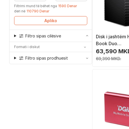
Filtrimi mund të bëhet nga
1590 Denar
deri në
110790 Denar
Apliko
Filtro sipas cilësive
Disk i jashtë
Book Duo
Formati i diskut
(WDBFBE0160
63,590 MK
16TB, USB 3.1, i
Filtro sipas prodhuesit
69,390 MKD.