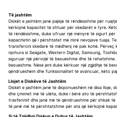
Të jashtëm
Diskët e jashtëm janë pajisje të rëndësishme për ruajtj
kërkojnë kapacitet të shtuar për skedarët e tyre. Kët
të rëndësishme, duke ofruar një mënyrë të sigurt për 
kapacitetin që i përshtatet më mirë nevojave tuaja. Tek
transferoni skedarë të mëdhenj në pak kohë. Përveç kë
njohura si Seagate, Western Digital, Samsung, Tosh
siguruar një përvojë të besueshme dhe të rehatshme. Pë
besueshme. Nëse jeni duke kërkuar një zgjidhje të besu
qëndrueshëm dhe funksionalitet të avancuar, këto paji
Llojet e Diskëve të Jashtëm
Diskët e jashtëm janë të disponueshëm në disa lloje,
dhe çmimet më të ulëta, duke i bërë ato të përshtatsh
trasferimit dhe janë më të qëndrueshme për shkak të 
të janë më të përshtatshme për ata që kërkojnë kapaci
Si të Zgjidhni Diskun e Duhur të Jashtëm