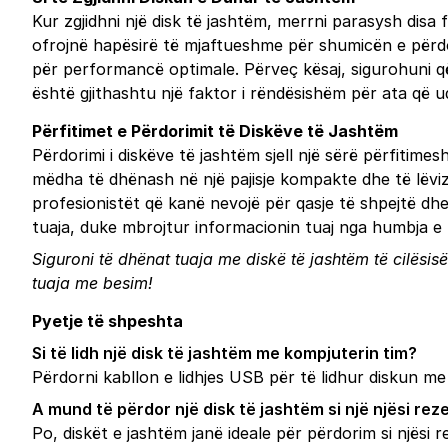
Kur zgjidhni një disk të jashtëm, merrni parasysh dis
ofrojnë hapësirë të mjaftueshme për shumicën e përdo
për performancë optimale. Përveç kësaj, sigurohuni që
është gjithashtu një faktor i rëndësishëm për ata që u
Përfitimet e Përdorimit të Diskëve të Jashtëm
Përdorimi i diskëve të jashtëm sjell një sërë përfitime
mëdha të dhënash në një pajisje kompakte dhe të lëviz
profesionistët që kanë nevojë për qasje të shpejtë dhe
tuaja, duke mbrojtur informacionin tuaj nga humbja 
Siguroni të dhënat tuaja me diskë të jashtëm të cilësisë
tuaja me besim!
Pyetje të shpeshta
Si të lidh një disk të jashtëm me kompjuterin tim?
Përdorni kabllon e lidhjes USB për të lidhur diskun m
A mund të përdor një disk të jashtëm si një njësi rez
Po, diskët e jashtëm janë ideale për përdorim si njësi