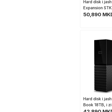
Hard disk i ja
Expansion ST
20TB, USB 3.2 G
50,890 MK
zi
Hard disk i ja
Book 18TB, i zi
42,890 MK