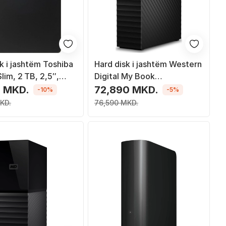
k i jashtëm Toshiba
Hard disk i jashtëm Western
lim, 2 TB, 2,5″,
Digital My Book
en 1, i zi
WDBBGB0260HBK EESN,
0 MKD.
72,890 MKD.
-10%
-5%
26TB, USB 3.0, i zi
KD.
76,590 MKD.