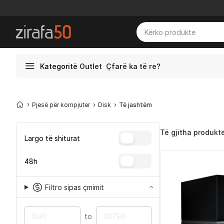
Kategoritë
Outlet
Çfarë ka të re?
Pjesë për kompjuter
Disk
Të jashtëm
Të gjitha produkt
Largo të shiturat
48h
Filtro sipas çmimit
to