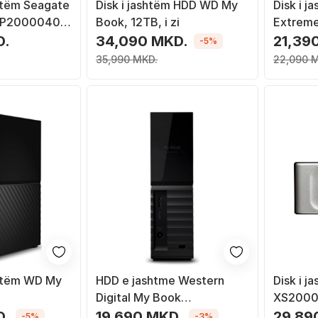
shtëm Seagate
Disk i jashtëm HDD WD My
Disk i j
KP20000400,
Book, 12TB, i zi
Extreme
en 1, 3.5", i
(SDSSDE
D.
34,090 MKD.
21,39
-5%
35,990 MKD.
22,090 
shtëm WD My
HDD e jashtme Western
Disk i j
Digital My Book
XS2000 -
(WDBBGB0060HBK-EESN),
hirtë
D.
19,690 MKD.
29,89
-5%
-3%