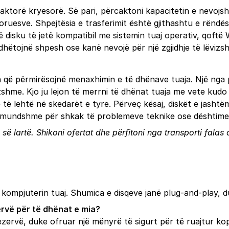
a faktorë kryesorë. Së pari, përcaktoni kapacitetin e nev
ruesve. Shpejtësia e trasferimit është gjithashtu e rëndë
 disku të jetë kompatibil me sistemin tuaj operativ, qoft
dhëtojnë shpesh ose kanë nevojë për një zgjidhje të lëvizs
sh që përmirësojnë menaxhimin e të dhënave tuaja. Një nga p
shme. Kjo ju lejon të merrni të dhënat tuaja me vete kudo
 të lehtë në skedarët e tyre. Përveç kësaj, diskët e jashtë
e mundshme për shkak të problemeve teknike ose dështimev
 së lartë. Shikoni ofertat dhe përfitoni nga transporti fala
e kompjuterin tuaj. Shumica e disqeve janë plug-and-play, d
ervë për të dhënat e mia?
 rezervë, duke ofruar një mënyrë të sigurt për të ruajtur k