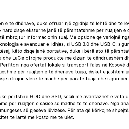
en e të dhënave, duke ofruar një zgjidhje të lehtë dhe të l
o hard disqe eksterne janë të përshtatshme për ruajtjen e
të mbrojtur informacionin tuaj. Me opsione që variojnë nga
nologjia e avancuar e lidhjes, si USB 3.0 dhe USB-C, siguron
saj, këto disqe janë portative, duke i bërë ato të përshta
iba dhe LaCie ofrojnë produkte me dizajn të qëndrueshëm
rfitoni nga ofertat lokale si transport falas në Kosovë dh
eshme për ruajtjen e të dhënave tuaja, diskët e jashtëm jan
sje ofrojnë vlerë të madhe për paratë tuaja dhe siguri për
 duke përfshirë HDD dhe SSD, secili me avantazhet e veta 
me për ruajtjen e sasisë së madhe të të dhënave. Nga ana t
mungesës së pjesëve lëvizëse. Për ata që kërkojnë shpejtës
tet të lartë me kosto më të ulët.