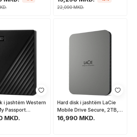
KD.
22,090 MKD.
sk i jashtëm Western
Hard disk i jashtëm LaCie
My Passport
Mobile Drive Secure, 2TB,
S0060BBK WESN,
USB Type C 3.2 Gen 1, gri
0 MKD.
16,990 MKD.
, i zi