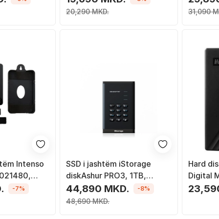
6TB, e zezë
20,290 MKD.
31,090 M
htëm Intenso
SSD i jashtëm iStorage
Hard di
6021480,
diskAshur PRO3, 1TB,
Digital 
.0, i zi
portabël, i zi
WDBR9
.
44,890 MKD.
23,59
-7%
-8%
6TB, 2.5"
48,690 MKD.