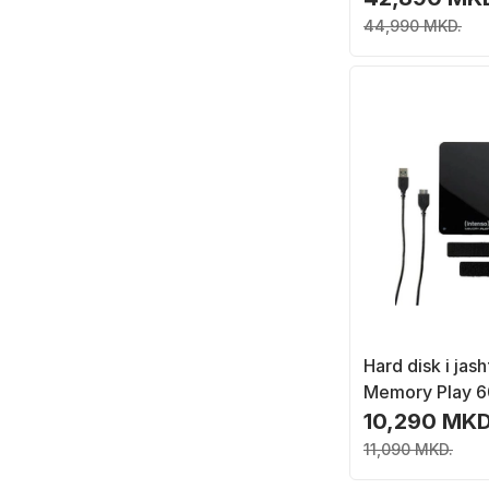
44,990 MKD.
Hard disk i jas
Memory Play 
2TB, 2.5", USB 3
10,290 MKD
11,090 MKD.