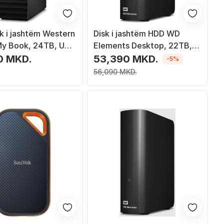
sk i jashtëm Western
Disk i jashtëm HDD WD
 My Book, 24TB, USB
Elements Desktop, 22TB,
, i zi
USB 3.0, i zi
0 MKD.
53,390 MKD.
-5%
56,090 MKD.