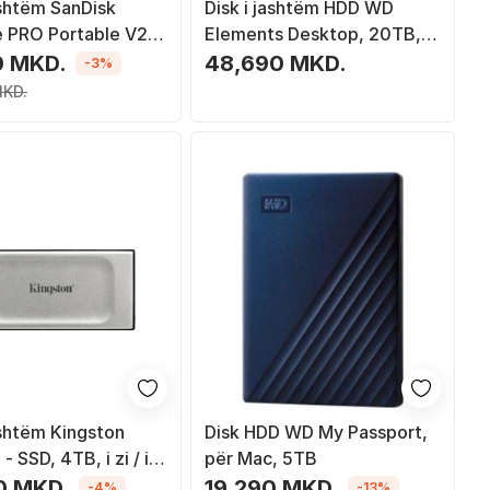
ashtëm SanDisk
Disk i jashtëm HDD WD
 PRO Portable V2
Elements Desktop, 20TB, i
81-1T00-G25), 1TB
zi
0 MKD.
48,690 MKD.
-3%
MKD.
ashtëm Kingston
Disk HDD WD My Passport,
 SSD, 4TB, i zi / i
për Mac, 5TB
0 MKD.
19,290 MKD.
-4%
-13%