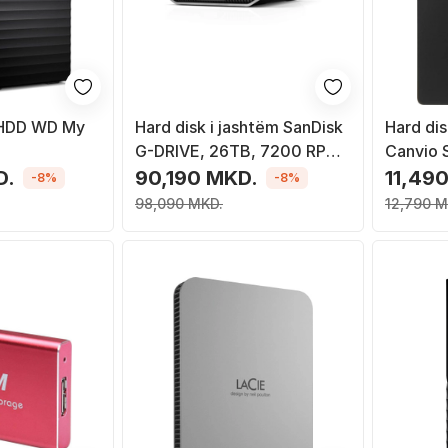
m HDD WD My
Hard disk i jashtëm SanDisk
Hard dis
G-DRIVE, 26TB, 7200 RPM,
Canvio S
JBK-EESN),
USB Type C 3.2 Gen 2, çelik
USB 3.2 G
D.
90,190 MKD.
11,49
-8%
-8%
 zi/hirtë
inox
98,090 MKD.
12,790 M