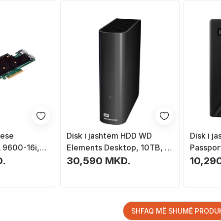
uese
Disk i jashtëm HDD WD
Disk i 
 9600-16i,
Elements Desktop, 10TB, i
Passport
 4.0, për
zi
D.
30,590 MKD.
10,29
SHFAQ MË SHUMË PRODU