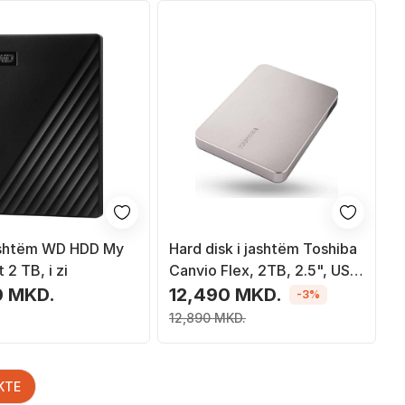
jashtëm WD HDD My
Hard disk i jashtëm Toshiba
 2 TB, i zi
Canvio Flex, 2TB, 2.5", USB
3.2, argjendtë
0 MKD.
12,490 MKD.
-3%
12,890 MKD.
KTE