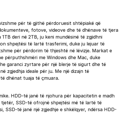
ëvizshme për të gjithë përdoruesit shtëpiakë që
 dokumenteve, fotove, videove dhe të dhënave të tjera
 1TB deri në 2TB, ju keni mundësinë të zgjidhni
 shpejtësi të lartë trasferimi, duke ju lejuar të
tshme për përdorim të thjeshtë në lëvizje. Markat e
 dhe përputhshmëri me Windows dhe Mac, duke
e garanci zyrtare për një blerje të sigurt dhe të
ë zgjedhja ideale për ju. Me një dizajn të
 të dhënat tuaja të çmuara.
unike. HDD-të janë të njohura për kapacitetin e madh
jetër, SSD-të ofrojnë shpejtësi më të lartë të
i, SSD-të janë një zgjedhje e shkëlqyer, ndërsa HDD-