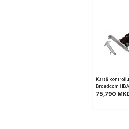
Kartë kontroll
Broadcom HBA
Tri-Mode, PCIe
75,790 MK
server