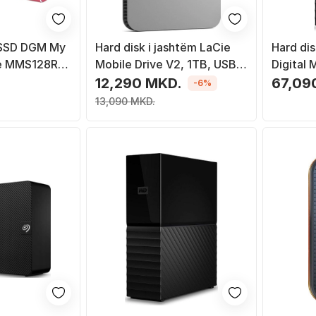
m SSD DGM My
Hard disk i jashtëm LaCie
Hard di
e MMS128RD,
Mobile Drive V2, 1TB, USB
Digital
, i kuq
C, argjendtë
3.2 Gen 1
.
12,290 MKD.
67,09
-6%
13,090 MKD.