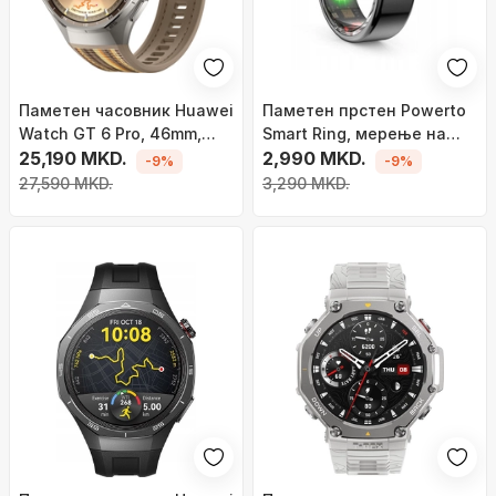
Паметен часовник Huawei
Паметен прстен Powerto
Watch GT 6 Pro, 46mm,
Smart Ring, мерење на
AMOLED, GPS, црн титан
25,190 MKD.
пулс и сон, IP68, големина
2,990 MKD.
-9%
-9%
8, црна боја
27,590 MKD.
3,290 MKD.