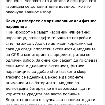
полнење. Бесплатната достава и официјалната
гаранција се дополнителна вредност која го
олеснува вашиот избор.
Како да изберете смарт часовник или фитнес
нараквица
При изборот на смарт часовник или фитнес
нараквица, разгледајте ги вашите потреби и
стил на живот. Ако сте активен корисник кој
сака да следи спортски активности, моделите
со GPS и мониторинг на срцевиот ритам се
одличен избор. За оние кои сакаат да го следат
спиењето и дневната активност, фитнес
нараквиците со добар step tracker и sleep
tracking се идеални. Важно е да обрнете
внимание и на батеријата – модели со
долготрајна батерија ќе ви овозможат да ги
користите уредите без често полнење.
Водоотпорноста е клучна ако планирате да ги