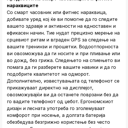
нараквиците
Со смарт часовник или фитнес нараквица,
добивате уред кој ќе ви помогне да го следите
вашето здравје и активности на едноставен и
ефикасен начин. Тие нудат прецизно мерење на
срцевиот ритам и вграден GPS за следење на
вашите тренинзи и прошетки. Водоотпорноста
ви овозможува да ги носите и при пливање или
во дожд, без грижа. Следењето на спиењето ви
помага да ги разберете вашите навики и да го
подобрите квалитетот на одморот.
Дополнително, известувањата од телефонот се
прикажуваат директно на дисплејот,
овозможувајќи ви да останете поврзани без да
го вадите телефонот од џебот. Ергономскиот
дизајн и лесната употреба го зголемуваат
комфорот при носење, а долгата батерија
обезбедува безгрижно користење без често