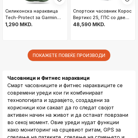
Силиконска нараквица
Спортски часовник Кoрос
Tech-Protect за Garmin
Вертикс 2S, ГПС со две
Fenix 5S 5S Plus 6S 6S Pro
1,290 MKD.
фреквенции, долготрајна
48,590 MKD.
7S 8 43mm, воена зелена
батерија, сив
ПОКАЖЕТЕ ПОВЕЌЕ ПРОИЗВОДИ
Часовници и Фитнес нараквици
Смарт часовниците и фитнес нараквиците се
современи уреди кои ги комбинираат
технологијата и здравјето, создадени за
корисници кои сакаат да го следат својот
активен начин на живот и да останат поврзани
во секој момент. Овие уреди нудат функции
како мониторинг на срцевиот ритам, GPS за
следење на патеките, следење на спиењето и