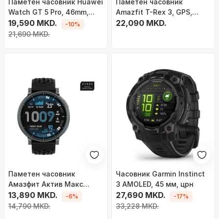
Паметен часовник Huawei
Паметен часовник
Watch GT 5 Pro, 46mm,
Amazfit T-Rex 3, GPS,
титан, црн
19,590 MKD.
Bluetooth, сив
22,090 MKD.
-10%
флуороеластомерски
21,690 MKD.
ремен
Паметен часовник
Часовник Garmin Instinct
Амазфит Актив Макс
3 AMOLED, 45 мм, црн
W2556GL1N, 1.5", ГПС, црн
13,890 MKD.
27,690 MKD.
-6%
-17%
14,790 MKD.
33,228 MKD.