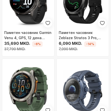
Паметен часовник Garmin
Паметен часовник
Venu 4, GPS, 12 дена
Zeblaze Stratos 3 Pro,
батерија, сребрен
35,690 MKD.
1.43&quot; AMOLED, GPS,
6,090 MKD.
-6%
-14%
со Bluetooth повици
37,790 MKD.
7,090 MKD.