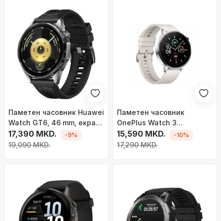
Паметен часовник Huawei
Паметен часовник
Watch GT6, 46 mm, екран
OnePlus Watch 3
1.47\" AMOLED, GPS, црн
17,390 MKD.
OPWE242, 43mm, челик,
15,590 MKD.
-9%
-10%
сребрена
19,090 MKD.
17,290 MKD.