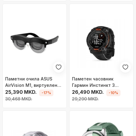
Паметни очила ASUS
Паметен часовник
AirVision M1, виртуелен
Гармин Инстинкт 3
екран 1080p, USB C, црни
25,390 MKD.
Солар, 45 mm, ГПС, црн
26,490 MKD.
-17%
-10%
30,468 MKD.
29,290 MKD.