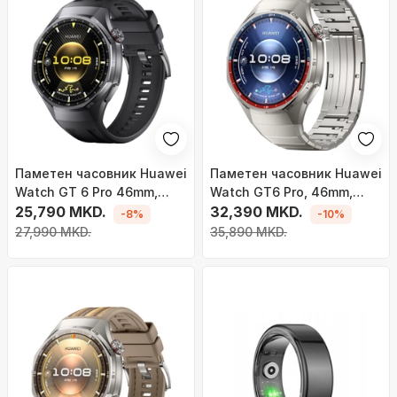
Паметен часовник Huawei
Паметен часовник Huawei
Watch GT 6 Pro 46mm,
Watch GT6 Pro, 46mm,
екран 1.47" AMOLED, GPS,
25,790 MKD.
екран 1.47\" AMOLED, GPS,
32,390 MKD.
-8%
-10%
црн
титан
27,990 MKD.
35,890 MKD.