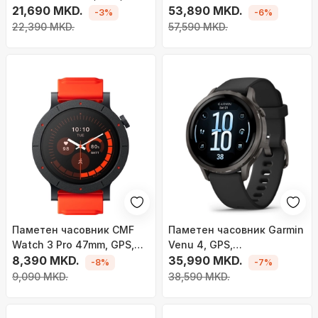
отпорен на вода, црн
21,690 MKD.
53,890 MKD.
-3%
-6%
22,390 MKD.
57,590 MKD.
Паметен часовник CMF
Паметен часовник Garmin
Watch 3 Pro 47mm, GPS,
Venu 4, GPS,
батерија до 13 дена,
8,390 MKD.
нерѓосувачки челик, црн
35,990 MKD.
-8%
-7%
портокалова и црна
9,090 MKD.
38,590 MKD.