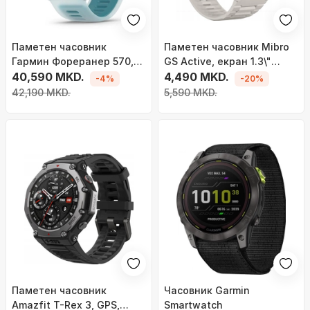
Паметен часовник
Паметен часовник Mibro
Гармин Фореранер 570,
GS Active, екран 1.3\"
ГПС, 47mm, виолетов
40,590 MKD.
AMOLED, 5ATM, сребрен
4,490 MKD.
-4%
-20%
42,190 MKD.
5,590 MKD.
Паметен часовник
Часовник Garmin
Amazfit T-Rex 3, GPS,
Smartwatch