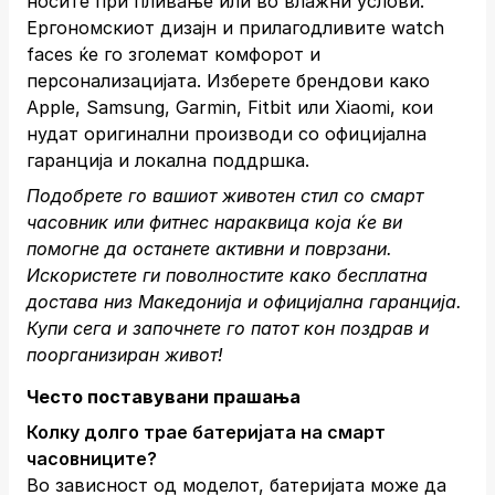
носите при пливање или во влажни услови.
Ергономскиот дизајн и прилагодливите watch
faces ќе го зголемат комфорот и
персонализацијата. Изберете брендови како
Apple, Samsung, Garmin, Fitbit или Xiaomi, кои
нудат оригинални производи со официјална
гаранција и локална поддршка.
Подобрете го вашиот животен стил со смарт
часовник или фитнес нараквица која ќе ви
помогне да останете активни и поврзани.
Искористете ги поволностите како бесплатна
достава низ Македонија и официјална гаранција.
Купи сега
и започнете го патот кон поздрав и
поорганизиран живот!
Често поставувани прашања
Колку долго трае батеријата на смарт
часовниците?
Во зависност од моделот, батеријата може да