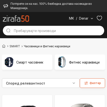
Потпрете се на нас. 100% безбедна достава насекаде во
Македонија.
MK
/
Denar
SMART
Часовници и Фитнес нараквици
Смарт часовник
Фитнес нараквици
Филтер