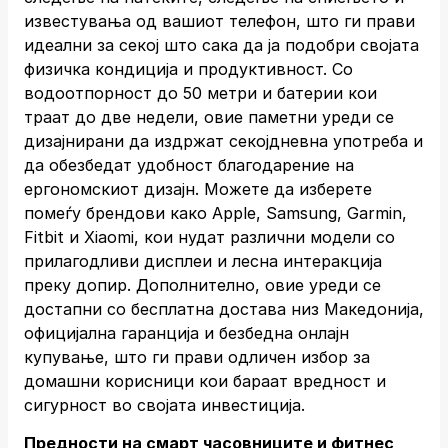
известувања од вашиот телефон, што ги прави
идеални за секој што сака да ја подобри својата
физичка кондиција и продуктивност. Со
водоотпорност до 50 метри и батерии кои
траат до две недели, овие паметни уреди се
дизајнирани да издржат секојдневна употреба и
да обезбедат удобност благодарение на
ергономскиот дизајн. Можете да изберете
помеѓу брендови како Apple, Samsung, Garmin,
Fitbit и Xiaomi, кои нудат различни модели со
прилагодливи дисплеи и лесна интеракција
преку допир. Дополнително, овие уреди се
достапни со бесплатна достава низ Македонија,
официјална гаранција и безбедна онлајн
купување, што ги прави одличен избор за
домашни корисници кои бараат вредност и
сигурност во својата инвестиција.
Предности на смарт часовниците и фитнес