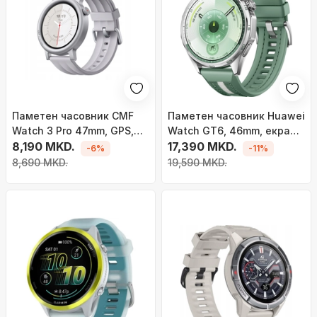
Паметен часовник CMF
Паметен часовник Huawei
Watch 3 Pro 47mm, GPS,
Watch GT6, 46mm, екран
Bluetooth, светло сива
8,190 MKD.
1.47\" AMOLED, GPS, зелен
17,390 MKD.
-6%
-11%
8,690 MKD.
19,590 MKD.