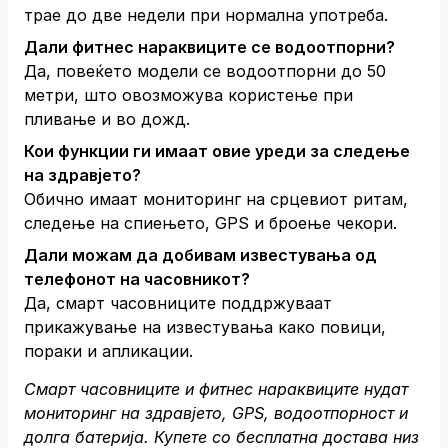
трае до две недели при нормална употреба.
Дали фитнес нараквиците се водоотпорни?
Да, повеќето модели се водоотпорни до 50
метри, што овозможува користење при
пливање и во дожд.
Кои функции ги имаат овие уреди за следење
на здравјето?
Обично имаат мониторинг на срцевиот ритам,
следење на спиењето, GPS и броење чекори.
Дали можам да добивам известувања од
телефонот на часовникот?
Да, смарт часовниците поддржуваат
прикажување на известувања како повици,
пораки и апликации.
Смарт часовниците и фитнес нараквиците нудат
мониторинг на здравјето, GPS, водоотпорност и
долга батерија. Купете со бесплатна достава низ