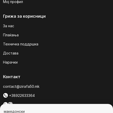
Мој профил
Грижа за корисници
За нас
Плаќања
Техничка поддршка
Достава
Нарачки
Контакт
contact@zirafa50.mk
+38922633364
За барања на понуди, контактирајте нѐ на:
македонски