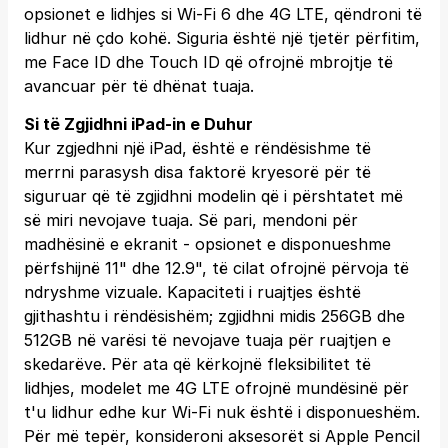
opsionet e lidhjes si Wi-Fi 6 dhe 4G LTE, qëndroni të
lidhur në çdo kohë. Siguria është një tjetër përfitim,
me Face ID dhe Touch ID që ofrojnë mbrojtje të
avancuar për të dhënat tuaja.
Si të Zgjidhni iPad-in e Duhur
Kur zgjedhni një iPad, është e rëndësishme të
merrni parasysh disa faktorë kryesorë për të
siguruar që të zgjidhni modelin që i përshtatet më
së miri nevojave tuaja. Së pari, mendoni për
madhësinë e ekranit - opsionet e disponueshme
përfshijnë 11" dhe 12.9", të cilat ofrojnë përvoja të
ndryshme vizuale. Kapaciteti i ruajtjes është
gjithashtu i rëndësishëm; zgjidhni midis 256GB dhe
512GB në varësi të nevojave tuaja për ruajtjen e
skedarëve. Për ata që kërkojnë fleksibilitet të
lidhjes, modelet me 4G LTE ofrojnë mundësinë për
t'u lidhur edhe kur Wi-Fi nuk është i disponueshëm.
Për më tepër, konsideroni aksesorët si Apple Pencil