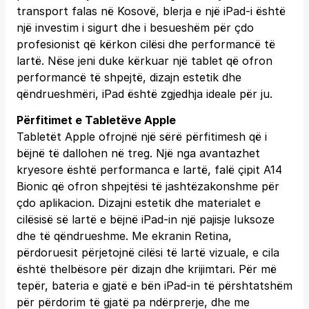
transport falas në Kosovë, blerja e një iPad-i është
një investim i sigurt dhe i besueshëm për çdo
profesionist që kërkon cilësi dhe performancë të
lartë. Nëse jeni duke kërkuar një tablet që ofron
performancë të shpejtë, dizajn estetik dhe
qëndrueshmëri, iPad është zgjedhja ideale për ju.
Përfitimet e Tabletëve Apple
Tabletët Apple ofrojnë një sërë përfitimesh që i
bëjnë të dallohen në treg. Një nga avantazhet
kryesore është performanca e lartë, falë çipit A14
Bionic që ofron shpejtësi të jashtëzakonshme për
çdo aplikacion. Dizajni estetik dhe materialet e
cilësisë së lartë e bëjnë iPad-in një pajisje luksoze
dhe të qëndrueshme. Me ekranin Retina,
përdoruesit përjetojnë cilësi të lartë vizuale, e cila
është thelbësore për dizajn dhe krijimtari. Për më
tepër, bateria e gjatë e bën iPad-in të përshtatshëm
për përdorim të gjatë pa ndërprerje, dhe me