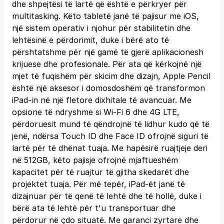
dhe shpejtësi të lartë që është e përkryer për
multitasking. Këto tabletë janë të pajisur me iOS,
një sistem operativ i njohur për stabilitetin dhe
lehtësinë e përdorimit, duke i bërë ato të
përshtatshme për një gamë të gjerë aplikacionesh
krijuese dhe profesionale. Për ata që kërkojnë një
mjet të fuqishëm për skicim dhe dizajn, Apple Pencil
është një aksesor i domosdoshëm që transformon
iPad-in në një fletore dixhitale të avancuar. Me
opsione të ndryshme si Wi-Fi 6 dhe 4G LTE,
përdoruesit mund të qëndrojnë të lidhur kudo që të
jenë, ndërsa Touch ID dhe Face ID ofrojnë siguri të
lartë për të dhënat tuaja. Me hapësirë ruajtjeje deri
në 512GB, këto pajisje ofrojnë mjaftueshëm
kapacitet për të ruajtur të gjitha skedarët dhe
projektet tuaja. Për më tepër, iPad-ët janë të
dizajnuar për të qenë të lehtë dhe të hollë, duke i
bërë ata të lehtë për t'u transportuar dhe
përdorur në çdo situatë. Me garanci zyrtare dhe