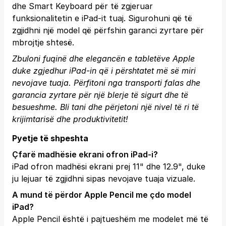
dhe Smart Keyboard për të zgjeruar
funksionalitetin e iPad-it tuaj. Sigurohuni që të
zgjidhni një model që përfshin garanci zyrtare për
mbrojtje shtesë.
Zbuloni fuqinë dhe elegancën e tabletëve Apple
duke zgjedhur iPad-in që i përshtatet më së miri
nevojave tuaja. Përfitoni nga transporti falas dhe
garancia zyrtare për një blerje të sigurt dhe të
besueshme.
Bli tani
dhe përjetoni një nivel të ri të
krijimtarisë dhe produktivitetit!
Pyetje të shpeshta
Çfarë madhësie ekrani ofron iPad-i?
iPad ofron madhësi ekrani prej 11" dhe 12.9", duke
ju lejuar të zgjidhni sipas nevojave tuaja vizuale.
A mund të përdor Apple Pencil me çdo model
iPad?
Apple Pencil është i pajtueshëm me modelet më të