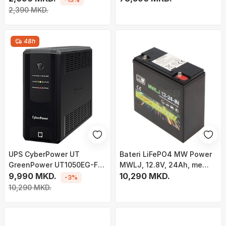
2,390 MKD.
48h
UPS CyberPower UT
Bateri LiFePO4 MW Power
GreenPower UT1050EG-FR,
MWLJ, 12.8V, 24Ah, me
1050VA / 630W
9,990 MKD.
Bluetooth
10,290 MKD.
-3%
10,290 MKD.