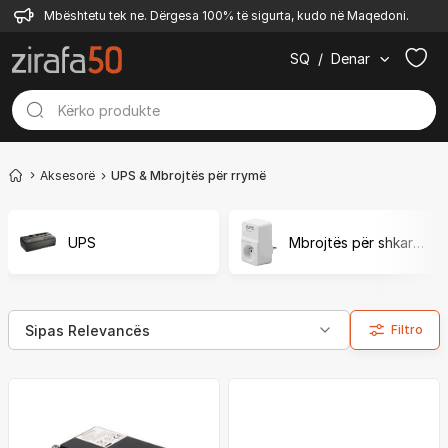
Mbështetu tek ne. Dërgesa 100% të sigurta, kudo në Maqedoni.
SQ
/
Denar
Aksesorë
UPS & Mbrojtës për rrymë
UPS
Mbrojtës për shkarkesa elektrike
Filtro