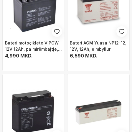
Bateri motoçiklete VIPOW
Bateri AGM Yuasa NP12-12,
12V 12Ah, pa mirëmbajtje, e
12V, 12Ah, e mbyllur
zezë
4,990 MKD.
6,590 MKD.