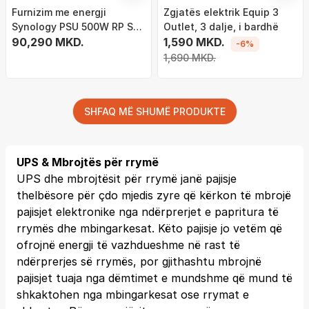
Furnizim me energji
Zgjatës elektrik Equip 3
Synology PSU 500W RP SET
Outlet, 3 dalje, i bardhë
2, 500W, redundant, gri
90,290 MKD.
1,590 MKD.
-6%
1,690 MKD.
SHFAQ MË SHUMË PRODUKTE
UPS & Mbrojtës për rrymë
UPS dhe mbrojtësit për rrymë janë pajisje
thelbësore për çdo mjedis zyre që kërkon të mbrojë
pajisjet elektronike nga ndërprerjet e papritura të
rrymës dhe mbingarkesat. Këto pajisje jo vetëm që
ofrojnë energji të vazhdueshme në rast të
ndërprerjes së rrymës, por gjithashtu mbrojnë
pajisjet tuaja nga dëmtimet e mundshme që mund të
shkaktohen nga mbingarkesat ose rrymat e