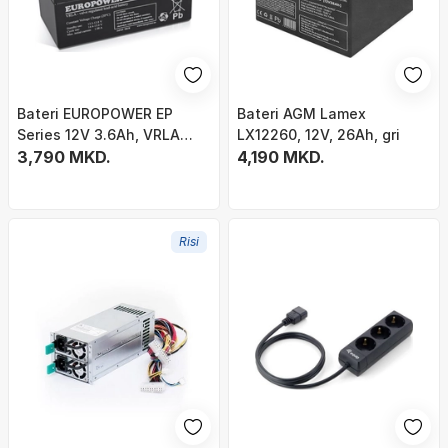
Bateri EUROPOWER EP
Bateri AGM Lamex
Series 12V 3.6Ah, VRLA
LX12260, 12V, 26Ah, gri
AGM, plumb acid, gri
3,790 MKD.
4,190 MKD.
Risi