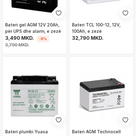
Bateri gel AGM 12V 20Ah,
Bateri TCL 100-12, 12V,
për UPS dhe alarm, e zezë
100Ah, e zezë
3,490 MKD.
32,790 MKD.
-8%
3,790 MKD.
Bateri plumbi Yuasa
Bateri AGM Technocell