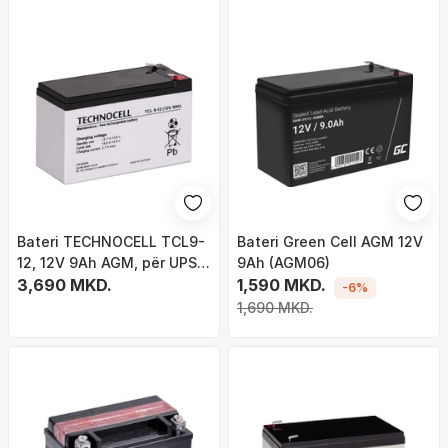
Bateri TECHNOCELL TCL9-
Bateri Green Cell AGM 12V
12, 12V 9Ah AGM, për UPS
9Ah (AGM06)
dhe alarme, e zezë
3,690 MKD.
1,590 MKD.
-6%
1,690 MKD.