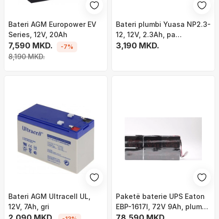
Bateri AGM Europower EV
Bateri plumbi Yuasa NP2.3-
Series, 12V, 20Ah
12, 12V, 2.3Ah, pa
7,590 MKD.
mirëmbajtje
3,190 MKD.
-7%
8,190 MKD.
Bateri AGM Ultracell UL,
Paketë baterie UPS Eaton
12V, 7Ah, gri
EBP-1617I, 72V 9Ah, plumb
2,090 MKD.
acid VRLA, e zezë
78,590 MKD.
-13%