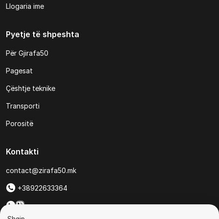
Llogaria ime
Pyetje të shpeshta
Për Gjirafa50
Pagesat
Çështje teknike
Transporti
Porositë
Kontakti
contact@zirafa50.mk
+38922633364
Për kërkesa të ofertave: