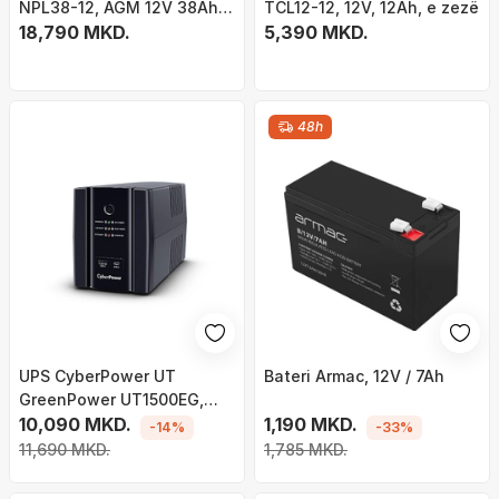
NPL38-12, AGM 12V 38Ah,
TCL12-12, 12V, 12Ah, e zezë
mirëmbajtje falas, me
18,790 MKD.
5,390 MKD.
lidhës M5
48h
UPS CyberPower UT
Bateri Armac, 12V / 7Ah
GreenPower UT1500EG,
1500VA/900W, USB, priza
10,090 MKD.
1,190 MKD.
-14%
-33%
SHUKO
11,690 MKD.
1,785 MKD.