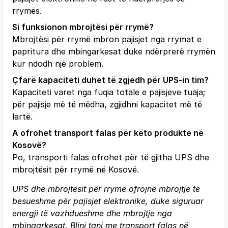
rrymës.
Si funksionon mbrojtësi për rrymë?
Mbrojtësi për rrymë mbron pajisjet nga rrymat e
papritura dhe mbingarkesat duke ndërprerë rrymën
kur ndodh një problem.
Çfarë kapaciteti duhet të zgjedh për UPS-in tim?
Kapaciteti varet nga fuqia totale e pajisjeve tuaja;
për pajisje më të mëdha, zgjidhni kapacitet më të
lartë.
A ofrohet transport falas për këto produkte në
Kosovë?
Po, transporti falas ofrohet për të gjitha UPS dhe
mbrojtësit për rrymë në Kosovë.
UPS dhe mbrojtësit për rrymë ofrojnë mbrojtje të
besueshme për pajisjet elektronike, duke siguruar
energji të vazhdueshme dhe mbrojtje nga
mbingarkesat. Blini tani me transport falas në