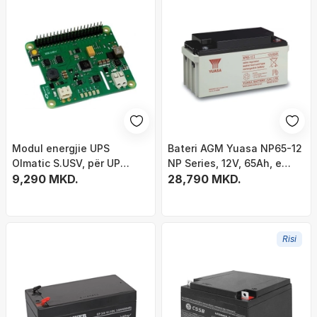
Modul energjie UPS
Bateri AGM Yuasa NP65-12
Olmatic S.USV, për UP
NP Series, 12V, 65Ah, e
Board, kompakt, i gjelbër
9,290 MKD.
zezë
28,790 MKD.
Risi