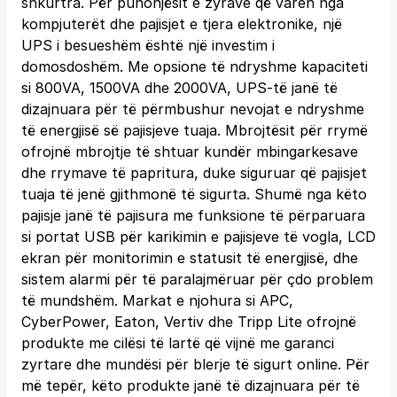
shkurtra. Për punonjësit e zyrave që varen nga
kompjuterët dhe pajisjet e tjera elektronike, një
UPS i besueshëm është një investim i
domosdoshëm. Me opsione të ndryshme kapaciteti
si 800VA, 1500VA dhe 2000VA, UPS-të janë të
dizajnuara për të përmbushur nevojat e ndryshme
të energjisë së pajisjeve tuaja. Mbrojtësit për rrymë
ofrojnë mbrojtje të shtuar kundër mbingarkesave
dhe rrymave të papritura, duke siguruar që pajisjet
tuaja të jenë gjithmonë të sigurta. Shumë nga këto
pajisje janë të pajisura me funksione të përparuara
si portat USB për karikimin e pajisjeve të vogla, LCD
ekran për monitorimin e statusit të energjisë, dhe
sistem alarmi për të paralajmëruar për çdo problem
të mundshëm. Markat e njohura si APC,
CyberPower, Eaton, Vertiv dhe Tripp Lite ofrojnë
produkte me cilësi të lartë që vijnë me garanci
zyrtare dhe mundësi për blerje të sigurt online. Për
më tepër, këto produkte janë të dizajnuara për të