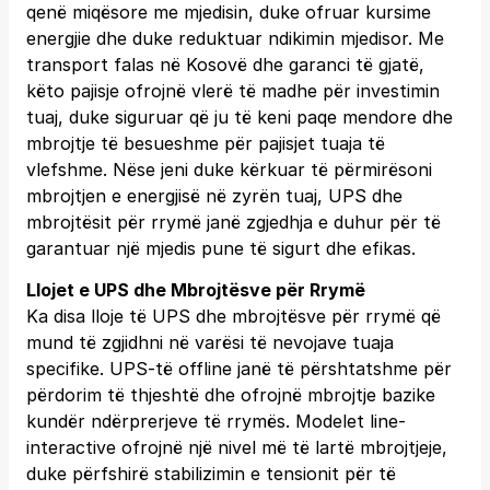
qenë miqësore me mjedisin, duke ofruar kursime
energjie dhe duke reduktuar ndikimin mjedisor. Me
transport falas në Kosovë dhe garanci të gjatë,
këto pajisje ofrojnë vlerë të madhe për investimin
tuaj, duke siguruar që ju të keni paqe mendore dhe
mbrojtje të besueshme për pajisjet tuaja të
vlefshme. Nëse jeni duke kërkuar të përmirësoni
mbrojtjen e energjisë në zyrën tuaj, UPS dhe
mbrojtësit për rrymë janë zgjedhja e duhur për të
garantuar një mjedis pune të sigurt dhe efikas.
Llojet e UPS dhe Mbrojtësve për Rrymë
Ka disa lloje të UPS dhe mbrojtësve për rrymë që
mund të zgjidhni në varësi të nevojave tuaja
specifike. UPS-të offline janë të përshtatshme për
përdorim të thjeshtë dhe ofrojnë mbrojtje bazike
kundër ndërprerjeve të rrymës. Modelet line-
interactive ofrojnë një nivel më të lartë mbrojtjeje,
duke përfshirë stabilizimin e tensionit për të