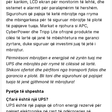
për karikim, LCD ekran për monitorim të lehtë, dhe
sistemet e alarmit për paralajmërim të hershëm.
Sigurohuni që pajisja të ketë mbrojtje nga rryma
dhe mbingarkesa për të siguruar mbrojtje të plotë
të pajisjeve tuaja. Markat e njohura si APC,
CyberPower dhe Tripp Lite ofrojnë produkte me
cilësi të lartë që janë të mbështetura me garanci
zyrtare, duke siguruar që investimi juaj të jetë i
mbrojtur.
Përmirësoni mbrojtjen e energjisë në zyrën tuaj me
UPS dhe mbrojtës për rrymë të cilësisë së lartë.
Shikoni ofertat dhe përfitoni nga transporti falas dhe
garancia e plotë.
Bli tani
dhe sigurohuni që pajisjet
tuaja të jenë gjithmonë të mbrojtura!
Pyetje të shpeshta
Çfarë është një UPS?
UPS është një pajisje që ofron energji rezervë për
pajisjet elektronike në rast të ndërprerjes së