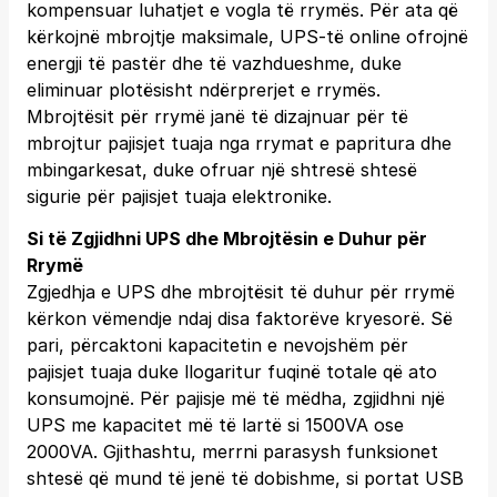
kompensuar luhatjet e vogla të rrymës. Për ata që
kërkojnë mbrojtje maksimale, UPS-të online ofrojnë
energji të pastër dhe të vazhdueshme, duke
eliminuar plotësisht ndërprerjet e rrymës.
Mbrojtësit për rrymë janë të dizajnuar për të
mbrojtur pajisjet tuaja nga rrymat e papritura dhe
mbingarkesat, duke ofruar një shtresë shtesë
sigurie për pajisjet tuaja elektronike.
Si të Zgjidhni UPS dhe Mbrojtësin e Duhur për
Rrymë
Zgjedhja e UPS dhe mbrojtësit të duhur për rrymë
kërkon vëmendje ndaj disa faktorëve kryesorë. Së
pari, përcaktoni kapacitetin e nevojshëm për
pajisjet tuaja duke llogaritur fuqinë totale që ato
konsumojnë. Për pajisje më të mëdha, zgjidhni një
UPS me kapacitet më të lartë si 1500VA ose
2000VA. Gjithashtu, merrni parasysh funksionet
shtesë që mund të jenë të dobishme, si portat USB