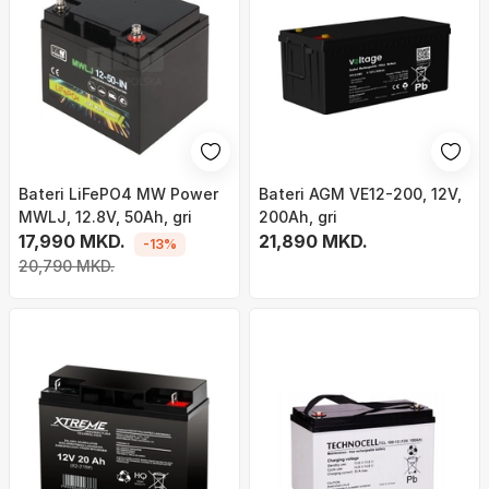
Bateri LiFePO4 MW Power
Bateri AGM VE12-200, 12V,
MWLJ, 12.8V, 50Ah, gri
200Ah, gri
17,990 MKD.
21,890 MKD.
-13%
20,790 MKD.