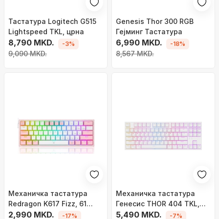
Тастатура Logitech G515
Genesis Thor 300 RGB
Lightspeed TKL, црна
Гејминг Тастатура
8,790 MKD.
6,990 MKD.
-3%
-18%
9,090 MKD.
8,567 MKD.
Механичка тастатура
Механичка тастатура
Redragon K617 Fizz, 61
Генесис THOR 404 TKL,
тастер, RGB, розова
2,990 MKD.
Гатерон Жолти Про, РГБ,
5,490 MKD.
-17%
-7%