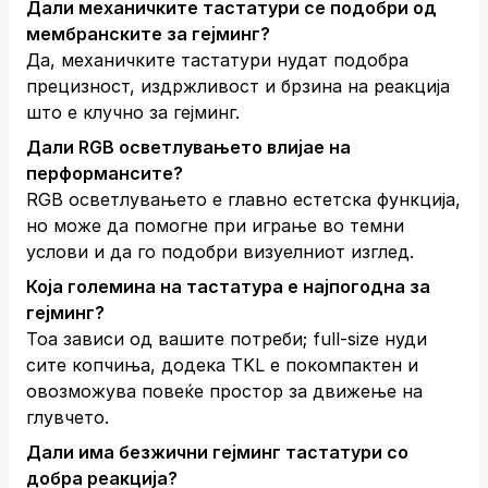
Дали механичките тастатури се подобри од
мембранските за гејминг?
Да, механичките тастатури нудат подобра
прецизност, издржливост и брзина на реакција
што е клучно за гејминг.
Дали RGB осветлувањето влијае на
перформансите?
RGB осветлувањето е главно естетска функција,
но може да помогне при играње во темни
услови и да го подобри визуелниот изглед.
Која големина на тастатура е најпогодна за
гејминг?
Тоа зависи од вашите потреби; full-size нуди
сите копчиња, додека TKL е покомпактен и
овозможува повеќе простор за движење на
глувчето.
Дали има безжични гејминг тастатури со
добра реакција?