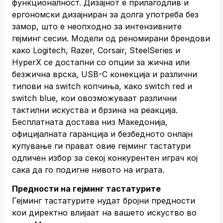
функционалност. Дизајнот е прилагодлив и
ергономски дизајниран за долга употреба без
замор, што е неопходно за интензивните
гејминг сесии. Модели од реномирани брендови
како Logitech, Razer, Corsair, SteelSeries и
HyperX се достапни со опции за жична или
безжична врска, USB-C конекција и различни
типови на switch копчиња, како switch red и
switch blue, кои овозможуваат различни
тактилни искуства и брзина на реакција.
Бесплатната достава низ Македонија,
официјалната гаранција и безбедното онлајн
купување ги прават овие гејминг тастатури
одличен избор за секој конкурентен играч кој
сака да го подигне нивото на играта.
Предности на гејминг тастатурите
Гејминг тастатурите нудат бројни предности
кои директно влијаат на вашето искуство во