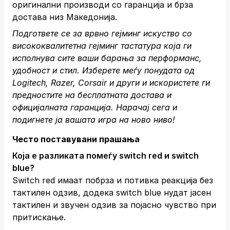
оригинални производи со гаранција и брза
достава низ Македонија.
Подгответе се за врвно гејминг искуство со
висококвалитетна гејминг тастатура која ги
исполнува сите ваши барања за перформанс,
удобност и стил. Изберете меѓу понудата од
Logitech, Razer, Corsair и други и искористете ги
предностите на бесплатната достава и
официјалната гаранција.
Нарачај сега
и
подигнете ја вашата игра на ново ниво!
Често поставувани прашања
Која е разликата помеѓу switch red и switch
blue?
Switch red имаат побрза и потивка реакција без
тактилен одзив, додека switch blue нудат јасен
тактилен и звучен одзив за појасно чувство при
притискање.