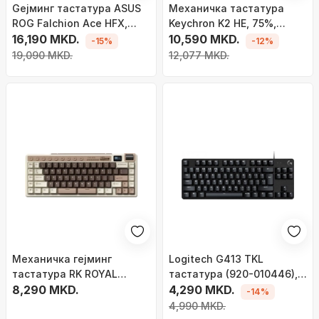
Gejминг тастатура ASUS
Механичка тастатура
ROG Falchion Ace HFX,
Keychron K2 HE, 75%,
механичка, PBT, со
16,190 MKD.
безжична, RGB
10,590 MKD.
-15%
-12%
светла, црна
19,090 MKD.
12,077 MKD.
Механичка гејминг
Logitech G413 TKL
тастатура RK ROYAL
тастатура (920-010446),
KLUDGE M70, 75%, tri
8,290 MKD.
EN, црна
4,290 MKD.
-14%
mode, RGB, wireless
4,990 MKD.