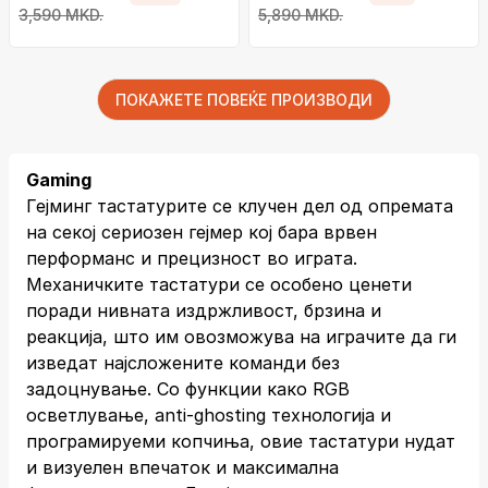
црна
3,590 MKD.
5,890 MKD.
ПОКАЖЕТЕ ПОВЕЌЕ ПРОИЗВОДИ
Gaming
Гејминг тастатурите се клучен дел од опремата
на секој сериозен гејмер кој бара врвен
перформанс и прецизност во играта.
Механичките тастатури се особено ценети
поради нивната издржливост, брзина и
реакција, што им овозможува на играчите да ги
изведат најсложените команди без
задоцнување. Со функции како RGB
осветлување, anti-ghosting технологија и
програмируеми копчиња, овие тастатури нудат
и визуелен впечаток и максимална