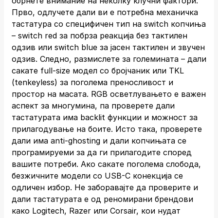
обрнете внимание на неколку клучни фактори.
Прво, одлучете дали ви е потребна механичка
тастатура со специфичен тип на switch копчиња
– switch red за побрза реакција без тактилен
одзив или switch blue за јасен тактилен и звучен
одзив. Следно, размислете за големината – дали
сакате full-size модел со бројчаник или TKL
(tenkeyless) за поголема преносливост и
простор на масата. RGB осветлувањето е важен
аспект за многумина, па проверете дали
тастатурата има backlit функции и можност за
прилагодување на боите. Исто така, проверете
дали има anti-ghosting и дали копчињата се
програмируеми за да ги прилагодите според
вашите потреби. Ако сакате поголема слобода,
безжичните модели со USB-C конекција се
одличен избор. Не заборавајте да проверите и
дали тастатурата е од реномирани брендови
како Logitech, Razer или Corsair, кои нудат