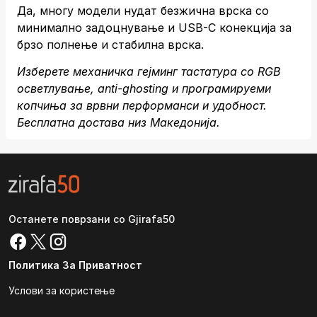
Да, многу модели нудат безжична врска со
минимално задоцнување и USB-C конекција за
брзо полнење и стабилна врска.
Изберете механичка гејминг тастатура со RGB
осветлување, anti-ghosting и програмируеми
копчиња за врвни перформанси и удобност.
Бесплатна достава низ Македонија.
Останете поврзани со Gjirafa50
Политика За Приватност
Услови за користење