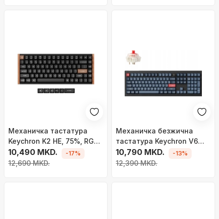
Механичка тастатура
Mеханичка безжична
Keychron K2 HE, 75%, RGB,
тастатура Keychron V6
сива
10,490 MKD.
Max V6M D1, QMK VIA, со
10,790 MKD.
-17%
-13%
копче, црна
12,690 MKD.
12,390 MKD.