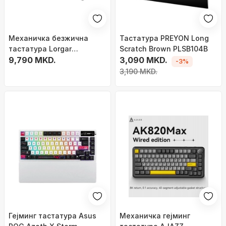
Механичка безжична
Тастатура PREYON Long
тастатура Lorgar
Scratch Brown PLSB104B
KBP7075W, 75% гејминг,
9,790 MKD.
3,090 MKD.
-3%
RGB, црна со црвена
3,190 MKD.
Гејминг тастатура Asus
Механичка гејминг