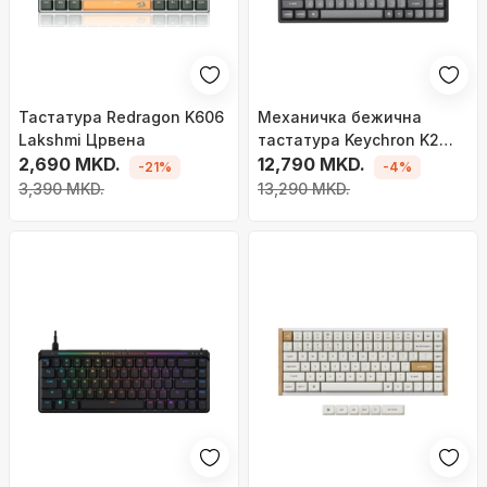
Тастатура Redragon K606
Механичка бежична
Lakshmi Црвена
тастатура Keychron K2
2,690 MKD.
Max K2M-J4,
12,790 MKD.
-21%
-4%
програмабилна,
3,390 MKD.
13,290 MKD.
компактна, црна