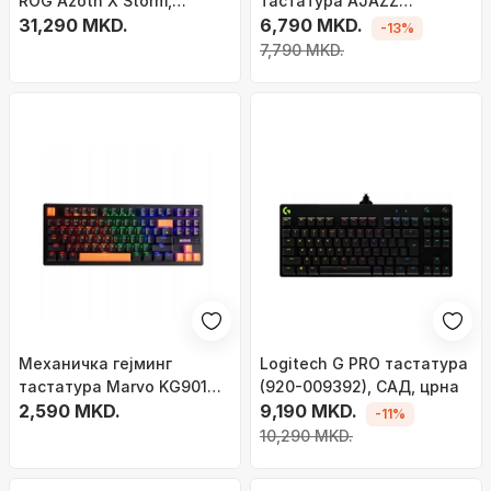
ROG Azoth X Storm,
тастатура AJAZZ
безжична, 75%, црна
31,290 MKD.
AK820max, магнетен
6,790 MKD.
-13%
прекинувач, троен
7,790 MKD.
режим, со кабел
Механичка гејминг
Logitech G PRO тастатура
тастатура Marvo KG901C,
(920-009392), САД, црна
87 копчиња TKL,
2,590 MKD.
9,190 MKD.
-11%
виножито, портокалова
10,290 MKD.