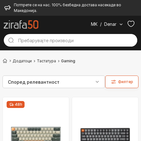
Потпрете се на нас. 100% безбедна достава насекаде во
Македонија.
MK
/
Denar
Додатоци
Тастатура
Gaming
Филтер
48h