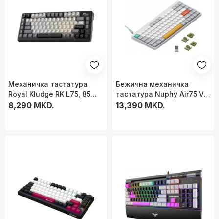
Механичка тастатура
Бежична механичка
Royal Kludge RK L75, 85
тастатура Nuphy Air75 V2,
копчиња, Tri Mode RGB,
8,290 MKD.
ултра тенка, RGB
13,390 MKD.
Knight Black
осветлување, Ionic White
Moss