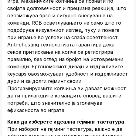
игра. Механичките копчиња се познати по
својата долговечност и прецизна реакција, што
овозможува брзо и сигурно внесување на
команди. RGB осветлувањето не само што го
подобрува визуелниот изглед, туку и помага
при играње во услови на слаба осветленост.
Anti-ghosting технологијата гарантира дека
секое притискање на копче се регистрира
правилно, без оглед на бројот на истовремени
команди. Ергономскиот дизајн и издржливите
keycaps овозможуваат удобност и издржливост
дури и за долги гејминг сесии.
Програмируемите копчиња ви даваат можност
да ги прилагодите командите според вашите
потреби, што значително ја зголемува
ефикасноста во играта.
Како да изберете идеална гејминг тастатура
При изборот на гејминг тастатура, важно е да