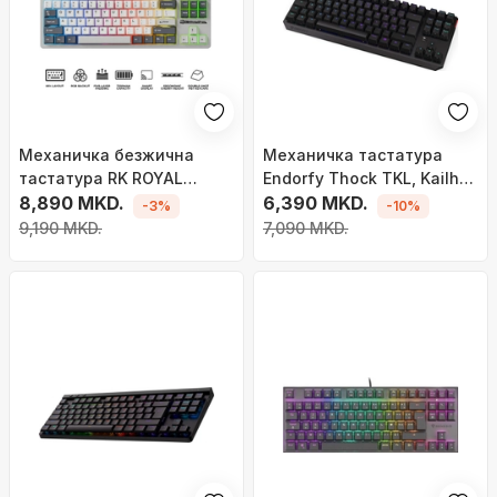
Механичка безжична
Механичка тастатура
тастатура RK ROYAL
Endorfy Thock TKL, Kailh
KLUDGE S85, TKL, triple
8,890 MKD.
Red, RGB, црна
6,390 MKD.
-3%
-10%
mode Bluetooth 2.4GHz
9,190 MKD.
7,090 MKD.
USB-C, со екран и копче