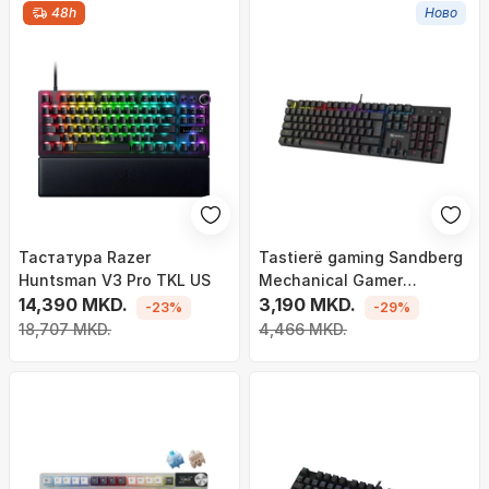
48h
Ново
Тастатура Razer
Tastierë gaming Sandberg
Huntsman V3 Pro TKL US
Mechanical Gamer
14,390 MKD.
Keyboard Nordic,
3,190 MKD.
-23%
-29%
mekanike, QWERTY Nordic,
18,707 MKD.
4,466 MKD.
e zezë