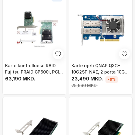
Kartë kontrolluese RAID
Kartë rrjeti QNAP QXG-
Fujitsu PRAID CP600i, PCIe,
10G2SF-NXE, 2 porta 10GbE
FH LP
63,190 MKD.
SFP+, PCIe
23,490 MKD.
-9%
25,690 MKD.