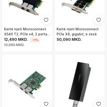
Kartë rrjeti Microconnect
Kartë rrjeti Microconnect
X540 T2, PCIe x4, 2 porta
PCIe X8, gigabit, e zezë
RJ45, e zezë
12,490 MKD.
50,090 MKD.
-11%
13,990 MKD.