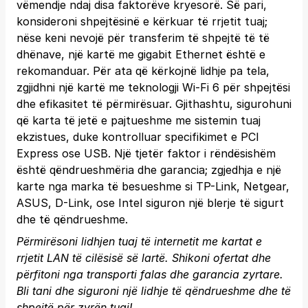
vëmendje ndaj disa faktorëve kryesorë. Së pari,
konsideroni shpejtësinë e kërkuar të rrjetit tuaj;
nëse keni nevojë për transferim të shpejtë të të
dhënave, një kartë me gigabit Ethernet është e
rekomanduar. Për ata që kërkojnë lidhje pa tela,
zgjidhni një kartë me teknologji Wi-Fi 6 për shpejtësi
dhe efikasitet të përmirësuar. Gjithashtu, sigurohuni
që karta të jetë e pajtueshme me sistemin tuaj
ekzistues, duke kontrolluar specifikimet e PCI
Express ose USB. Një tjetër faktor i rëndësishëm
është qëndrueshmëria dhe garancia; zgjedhja e një
karte nga marka të besueshme si TP-Link, Netgear,
ASUS, D-Link, ose Intel siguron një blerje të sigurt
dhe të qëndrueshme.
Përmirësoni lidhjen tuaj të internetit me kartat e
rrjetit LAN të cilësisë së lartë. Shikoni ofertat dhe
përfitoni nga transporti falas dhe garancia zyrtare.
Bli tani
dhe siguroni një lidhje të qëndrueshme dhe të
shpejtë për zyrën tuaj!