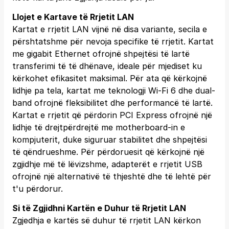
Llojet e Kartave të Rrjetit LAN
Kartat e rrjetit LAN vijnë në disa variante, secila e
përshtatshme për nevoja specifike të rrjetit. Kartat
me gigabit Ethernet ofrojnë shpejtësi të lartë
transferimi të të dhënave, ideale për mjediset ku
kërkohet efikasitet maksimal. Për ata që kërkojnë
lidhje pa tela, kartat me teknologji Wi-Fi 6 dhe dual-
band ofrojnë fleksibilitet dhe performancë të lartë.
Kartat e rrjetit që përdorin PCI Express ofrojnë një
lidhje të drejtpërdrejtë me motherboard-in e
kompjuterit, duke siguruar stabilitet dhe shpejtësi
të qëndrueshme. Për përdoruesit që kërkojnë një
zgjidhje më të lëvizshme, adapterët e rrjetit USB
ofrojnë një alternativë të thjeshtë dhe të lehtë për
t'u përdorur.
Si të Zgjidhni Kartën e Duhur të Rrjetit LAN
Zgjedhja e kartës së duhur të rrjetit LAN kërkon