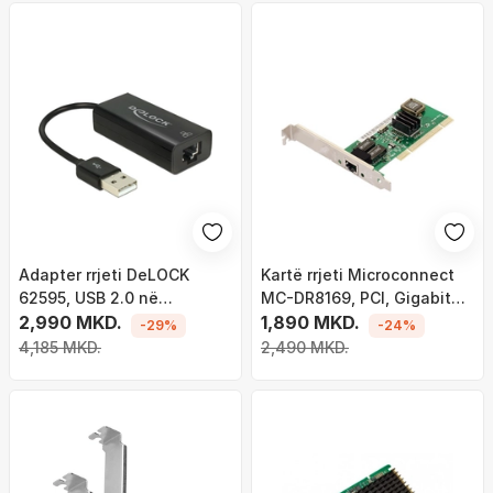
Adapter rrjeti DeLOCK
Kartë rrjeti Microconnect
62595, USB 2.0 në
MC-DR8169, PCI, Gigabit
Ethernet, 100 Mbit/s, i
2,990 MKD.
Ethernet 1000 Mbit/s
1,890 MKD.
-29%
-24%
bardhë
4,185 MKD.
2,490 MKD.