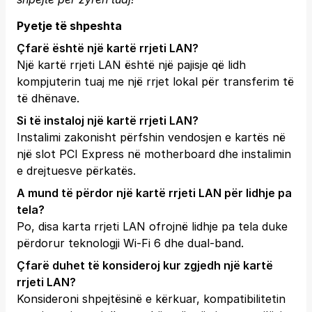
Pyetje të shpeshta
Çfarë është një kartë rrjeti LAN?
Një kartë rrjeti LAN është një pajisje që lidh
kompjuterin tuaj me një rrjet lokal për transferim të
të dhënave.
Si të instaloj një kartë rrjeti LAN?
Instalimi zakonisht përfshin vendosjen e kartës në
një slot PCI Express në motherboard dhe instalimin
e drejtuesve përkatës.
A mund të përdor një kartë rrjeti LAN për lidhje pa
tela?
Po, disa karta rrjeti LAN ofrojnë lidhje pa tela duke
përdorur teknologji Wi-Fi 6 dhe dual-band.
Çfarë duhet të konsideroj kur zgjedh një kartë
rrjeti LAN?
Konsideroni shpejtësinë e kërkuar, kompatibilitetin