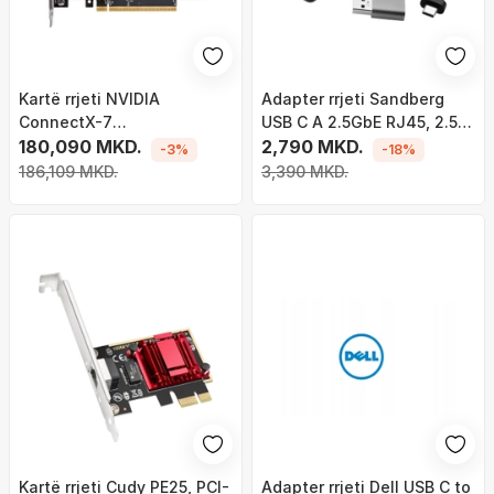
Kartë rrjeti NVIDIA
Adapter rrjeti Sandberg
ConnectX-7
USB C A 2.5GbE RJ45, 2.5
MCX755106AS-HEAT,
180,090 MKD.
Gbps, gri
2,790 MKD.
-3%
-18%
200Gb/s NDR200 HDR
186,109 MKD.
3,390 MKD.
200GbE, dy porta, me
ftohës
Kartë rrjeti Cudy PE25, PCI-
Adapter rrjeti Dell USB C to