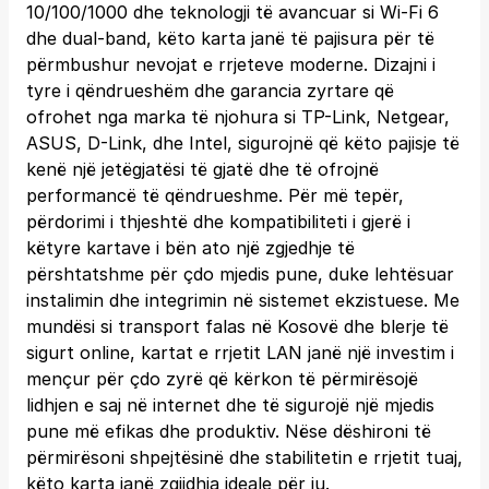
10/100/1000 dhe teknologji të avancuar si Wi-Fi 6
dhe dual-band, këto karta janë të pajisura për të
përmbushur nevojat e rrjeteve moderne. Dizajni i
tyre i qëndrueshëm dhe garancia zyrtare që
ofrohet nga marka të njohura si TP-Link, Netgear,
ASUS, D-Link, dhe Intel, sigurojnë që këto pajisje të
kenë një jetëgjatësi të gjatë dhe të ofrojnë
performancë të qëndrueshme. Për më tepër,
përdorimi i thjeshtë dhe kompatibiliteti i gjerë i
këtyre kartave i bën ato një zgjedhje të
përshtatshme për çdo mjedis pune, duke lehtësuar
instalimin dhe integrimin në sistemet ekzistuese. Me
mundësi si transport falas në Kosovë dhe blerje të
sigurt online, kartat e rrjetit LAN janë një investim i
mençur për çdo zyrë që kërkon të përmirësojë
lidhjen e saj në internet dhe të sigurojë një mjedis
pune më efikas dhe produktiv. Nëse dëshironi të
përmirësoni shpejtësinë dhe stabilitetin e rrjetit tuaj,
këto karta janë zgjidhja ideale për ju.