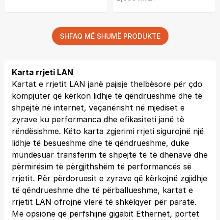
SHFAQ MË SHUMË PRODUKTE
Karta rrjeti LAN
Kartat e rrjetit LAN janë pajisje thelbësore për çdo
kompjuter që kërkon lidhje të qëndrueshme dhe të
shpejtë në internet, veçanërisht në mjediset e
zyrave ku performanca dhe efikasiteti janë të
rëndësishme. Këto karta zgjerimi rrjeti sigurojnë një
lidhje të besueshme dhe të qëndrueshme, duke
mundësuar transferim të shpejtë të të dhënave dhe
përmirësim të përgjithshëm të performancës së
rrjetit. Për përdoruesit e zyrave që kërkojnë zgjidhje
të qëndrueshme dhe të përballueshme, kartat e
rrjetit LAN ofrojnë vlerë të shkëlqyer për paratë.
Me opsione që përfshijnë gigabit Ethernet, portet