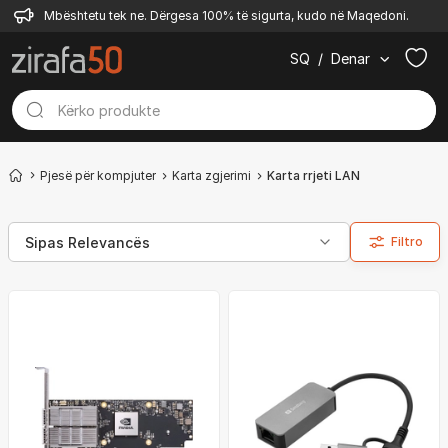
Mbështetu tek ne. Dërgesa 100% të sigurta, kudo në Maqedoni.
SQ
/
Denar
Pjesë për kompjuter
Karta zgjerimi
Karta rrjeti LAN
Filtro