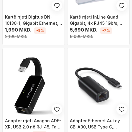
Kartë rrjeti Digitus DN-
Kartë rrjeti InLine Quad
10130-1, Gigabit Ethernet,
Gigabit, 4x RJ45 1Gb/s,
PCI Express
1,990 MKD.
PCIe x1
5,690 MKD.
-9%
-7%
2,190 MKD.
6,090 MKD.
Adapter rrjeti Axagon ADE-
Adapter Ethernet Aukey
XR, USB 2.0 në RJ-45, Fast
CB-A30, USB Type C,