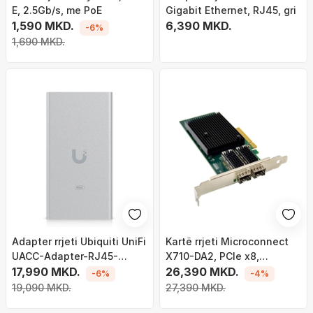
E, 2.5Gb/s, me PoE
Gigabit Ethernet, RJ45, gri
1,590 MKD.
6,390 MKD.
-6%
1,690 MKD.
Adapter rrjeti Ubiquiti UniFi
Kartë rrjeti Microconnect
UACC-Adapter-RJ45-
X710-DA2, PCIe x8,
USBC-10GE, 10Gbps, USB C
17,990 MKD.
profesionale
26,390 MKD.
-6%
-4%
në RJ45, gri e zezë
19,090 MKD.
27,390 MKD.