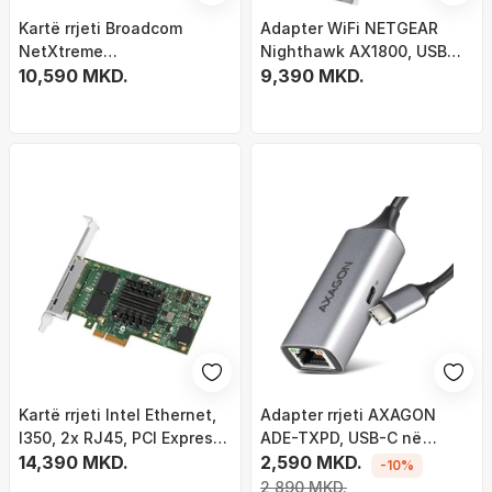
Kartë rrjeti Broadcom
Adapter WiFi NETGEAR
NetXtreme
Nighthawk AX1800, USB
BCM95720A2003AC, 2
10,590 MKD.
3.0, WiFi 6, i zi
9,390 MKD.
porta Ethernet, për serverë
Kartë rrjeti Intel Ethernet,
Adapter rrjeti AXAGON
I350, 2x RJ45, PCI Express,
ADE-TXPD, USB-C në
1000 Mb/s
14,390 MKD.
Gigabit Ethernet, titanium
2,590 MKD.
-10%
gri
2,890 MKD.