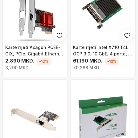
Kartë rrjeti Axagon PCEE-
Kartë rrjeti Intel X710 T4L
GIX, PCIe, Gigabit Ethernet,
OCP 3.0, 10 GbE, 4 porta, e
e zezë
2,890 MKD.
brendshme
61,190 MKD.
-12%
-13%
3,290 MKD.
70,368 MKD.