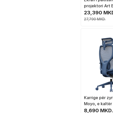
projektori Art
16:9, i bardhë
23,390 MK
27,790 MKD.
Karrige për z
Moyo, e kaltër
8,690 MKD