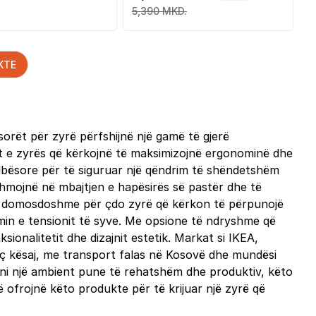
5,390 MKD.
KTE
sorët për zyrë përfshijnë një gamë të gjerë
it e zyrës që kërkojnë të maksimizojnë ergonominë dhe
elbësore për të siguruar një qëndrim të shëndetshëm
ihmojnë në mbajtjen e hapësirës së pastër dhe të
 të domosdoshme për çdo zyrë që kërkon të përpunojë
in e tensionit të syve. Me opsione të ndryshme që
ionalitetit dhe dizajnit estetik. Markat si IKEA,
eç kësaj, me transport falas në Kosovë dhe mundësi
oni një ambient pune të rehatshëm dhe produktiv, këto
që ofrojnë këto produkte për të krijuar një zyrë që