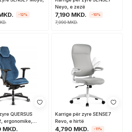
Neyo, e zezë
 MKD.
7,190 MKD.
-12%
-10%
KD.
7,990 MKD.
 zyre QUERSUS
Karrige për zyre SENSE7
2, ergonomike,
Revo, e hirtë
 blu
0 MKD.
4,790 MKD.
-11%