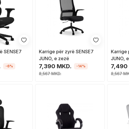
yrë SENSE7
Karrige për zyrë SENSE7
Karrige
JUNO, e zezë
JUNO, e
.
7,390 MKD.
7,490
-6%
-14%
8,567 MKD.
8,567 MK