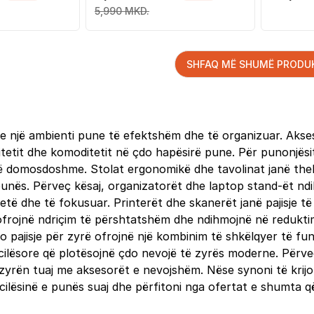
5,990 MKD.
SHFAQ MË SHUMË PRODU
n e një ambienti pune të efektshëm dhe të organizuar. Akse
tetit dhe komoditetit në çdo hapësirë pune. Për punonjës
ë të domosdoshme. Stolat ergonomikë dhe tavolinat janë th
 punës. Përveç kësaj, organizatorët dhe laptop stand-ët nd
qetë dhe të fokusuar. Printerët dhe skanerët janë pajisje
frojnë ndriçim të përshtatshëm dhe ndihmojnë në reduktim
pajisje për zyrë ofrojnë një kombinim të shkëlqyer të funks
cilësore që plotësojnë çdo nevojë të zyrës moderne. Përv
 zyrën tuaj me aksesorët e nevojshëm. Nëse synoni të krij
ni cilësinë e punës suaj dhe përfitoni nga ofertat e shumta 