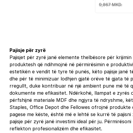
9,867 MKD.
Pajisje për zyrë
Pajisjet për zyrë janë elemente thelbësore për krijimi
produktesh që ndihmojnë në përmirësimin e produktivi
estetikën e vendit të tyre të punës, këto pajisje jan
dhe për të minimizuar lodhjen gjatë orëve të gjata të
rregullt, duke kontribuar në një ambient pune më të 
dokumente me efikasitet. Ndërkohë, llampat e zyrës o
përfshijnë materiale MDF dhe ngjyra të ndryshme, këto 
Staples, Office Depot dhe Fellowes ofrojnë produkte 
pagese me këste, është më e lehtë se kurrë të pajisni
pajisje për zyrë janë investimi ideal për ju. Përmirëso
reflekton profesionalizëm dhe efikasitet.