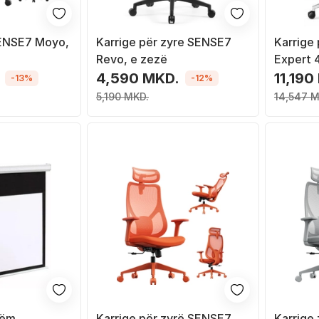
SENSE7 Moyo,
Karrige për zyre SENSE7
Karrige 
Revo, e zezë
Expert 4
4,590 MKD.
11,190
-13%
-12%
5,190 MKD.
14,547 M
hëm
Karrige për zyrë SENSE7
Karrige