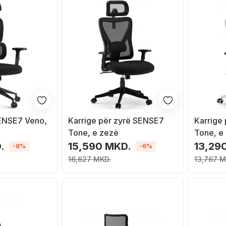
SENSE7 Veno,
Karrige për zyrë SENSE7
Karrige
Tone, e zezë
Tone, e 
.
15,590 MKD.
13,29
-8%
-6%
16,627 MKD.
13,767 M