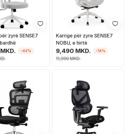
 për zyrë SENSE7
Karrige për zyre SENSE7
 bardhë
NOBU, e hirtë
 MKD.
9,490 MKD.
-42%
-14%
KD.
11,090 MKD.