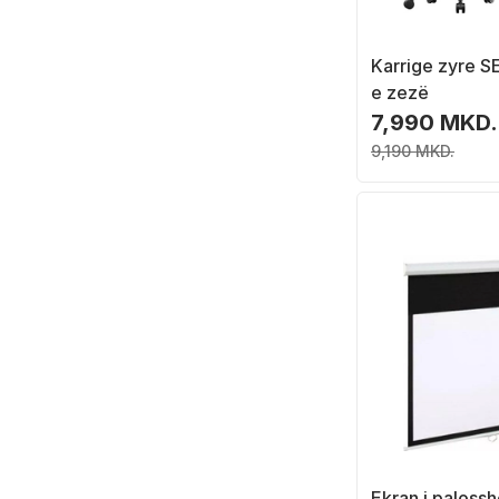
Karrige zyre 
e zezë
7,990 MKD.
9,190 MKD.
Ekran i paloss