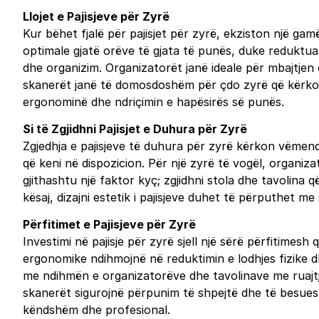
Llojet e Pajisjeve për Zyrë
Kur bëhet fjalë për pajisjet për zyrë, ekziston një ga
optimale gjatë orëve të gjata të punës, duke reduktua
dhe organizim. Organizatorët janë ideale për mbajtjen 
skanerët janë të domosdoshëm për çdo zyrë që kërkon
ergonominë dhe ndriçimin e hapësirës së punës.
Si të Zgjidhni Pajisjet e Duhura për Zyrë
Zgjedhja e pajisjeve të duhura për zyrë kërkon vëmendj
që keni në dispozicion. Për një zyrë të vogël, organi
gjithashtu një faktor kyç; zgjidhni stola dhe tavolina
kësaj, dizajni estetik i pajisjeve duhet të përputhet 
Përfitimet e Pajisjeve për Zyrë
Investimi në pajisje për zyrë sjell një sërë përfitimes
ergonomike ndihmojnë në reduktimin e lodhjes fizike d
me ndihmën e organizatorëve dhe tavolinave me ruajtje t
skanerët sigurojnë përpunim të shpejtë dhe të besues
këndshëm dhe profesional.