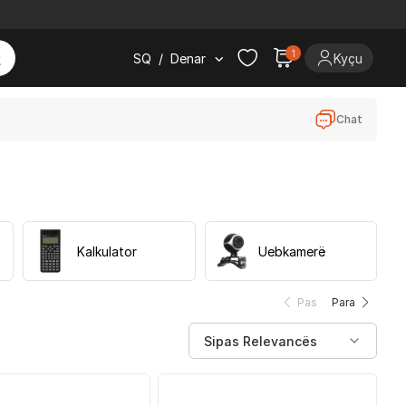
1
SQ
/
Denar
Kyçu
Chat
Kalkulator
Uebkamerë
Pas
Para