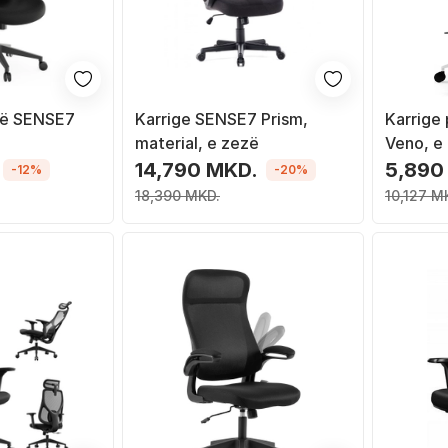
yrë SENSE7
Karrige SENSE7 Prism,
Karrige
material, e zezë
Veno, e
14,790 MKD.
5,890
-12%
-20%
18,390 MKD.
10,127 M