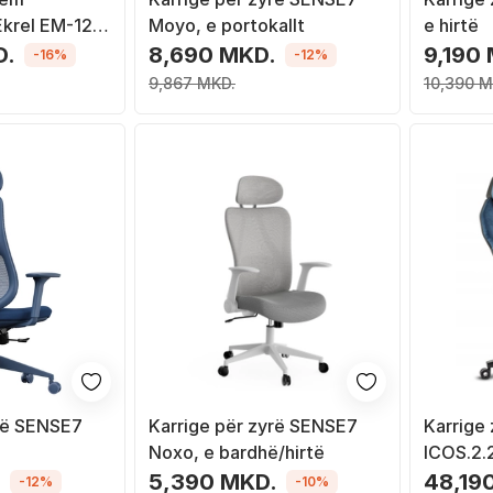
 Ekrel EM-120,
Moyo, e portokallt
e hirtë
D.
8,690 MKD.
9,190
-16%
-12%
9,867 MKD.
10,390 M
yrë SENSE7
Karrige për zyrë SENSE7
Karrige
Noxo, e bardhë/hirtë
ICOS.2.
tapiceri,
.
5,390 MKD.
48,19
-12%
-10%