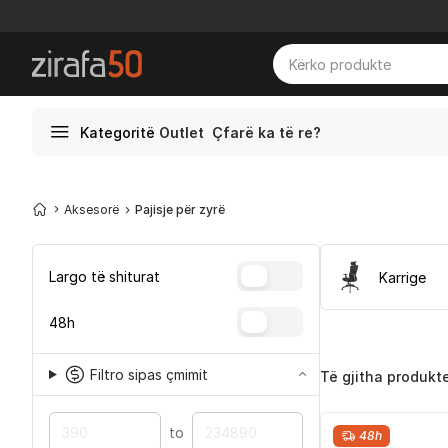
Kategoritë
Outlet
Çfarë ka të re?
Aksesorë
Pajisje për zyrë
Largo të shiturat
Karrige
48h
Filtro sipas çmimit
Të gjitha produkt
to
48h