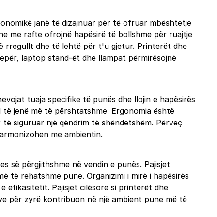
rgonomikë janë të dizajnuar për të ofruar mbështetje
he me rafte ofrojnë hapësirë të bollshme për ruajtje
rregullt dhe të lehtë për t'u gjetur. Printerët dhe
epër, laptop stand-ët dhe llampat përmirësojnë
vojat tuaja specifike të punës dhe llojin e hapësirës
nd të jenë më të përshtatshme. Ergonomia është
ër të siguruar një qëndrim të shëndetshëm. Përveç
ë harmonizohen me ambientin.
ies së përgjithshme në vendin e punës. Pajisjet
më të rehatshme pune. Organizimi i mirë i hapësirës
fikasitetit. Pajisjet cilësore si printerët dhe
jeve për zyrë kontribuon në një ambient pune më të