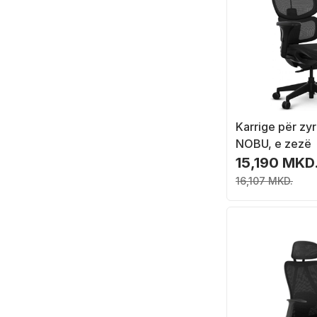
Karrige për z
NOBU, e zezë
15,190 MKD
16,107 MKD.