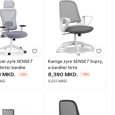
 për zyrë SENSE7
Karrige zyre SENSE7 Sopty,
hirtë/ bardhë
e bardhë/ hirtë
0 MKD.
8,390 MKD.
-3%
-9%
KD.
9,217 MKD.