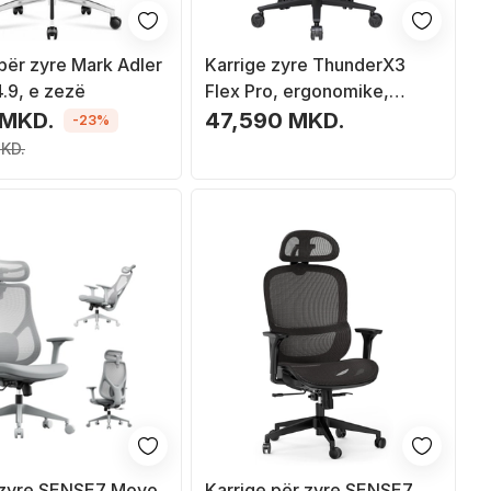
për zyre Mark Adler
Karrige zyre ThunderX3
.9, e zezë
Flex Pro, ergonomike,
shpinë e lartë, e zezë
 MKD.
47,590 MKD.
-23%
KD.
 zyre SENSE7 Moyo,
Karrige për zyre SENSE7