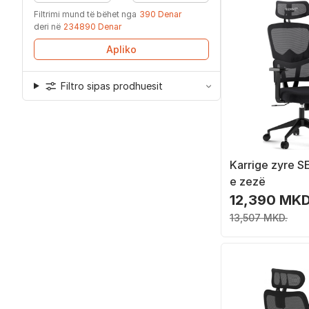
Filtrimi mund të bëhet nga
390 Denar
deri në
234890 Denar
Apliko
Filtro sipas prodhuesit
Karrige zyre 
e zezë
12,390 MKD
13,507 MKD.