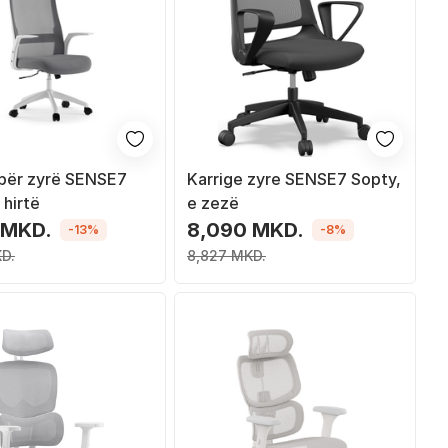
 për zyrë SENSE7
Karrige zyre SENSE7 Sopty,
 hirtë
e zezë
 MKD.
8,090 MKD.
-13%
-8%
D.
8,827 MKD.