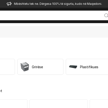
Mbështetu tek ne. Dërgesa 100% të sigurta, kudo në Maqedoni.
Grirëse
Plastifikues
et