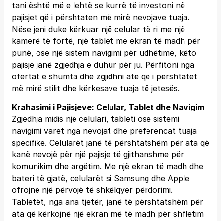
tani është më e lehtë se kurrë të investoni në
pajisjet që i përshtaten më mirë nevojave tuaja.
Nëse jeni duke kërkuar një celular të ri me një
kamerë të fortë, një tablet me ekran të madh për
punë, ose një sistem navigimi për udhëtime, këto
pajisje janë zgjedhja e duhur për ju. Përfitoni nga
ofertat e shumta dhe zgjidhni atë që i përshtatet
më mirë stilit dhe kërkesave tuaja të jetesës.
Krahasimi i Pajisjeve: Celular, Tablet dhe Navigim
Zgjedhja midis një celulari, tableti ose sistemi
navigimi varet nga nevojat dhe preferencat tuaja
specifike. Celularët janë të përshtatshëm për ata që
kanë nevojë për një pajisje të gjithanshme për
komunikim dhe argëtim. Me një ekran të madh dhe
bateri të gjatë, celularët si Samsung dhe Apple
ofrojnë një përvojë të shkëlqyer përdorimi.
Tabletët, nga ana tjetër, janë të përshtatshëm për
ata që kërkojnë një ekran më të madh për shfletim