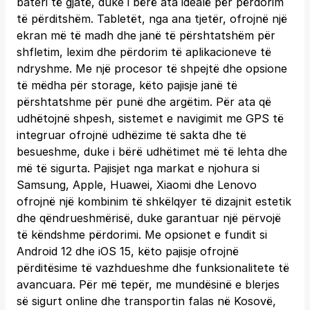
bateri të gjatë, duke i bërë ata idealë për përdorim
të përditshëm. Tabletët, nga ana tjetër, ofrojnë një
ekran më të madh dhe janë të përshtatshëm për
shfletim, lexim dhe përdorim të aplikacioneve të
ndryshme. Me një procesor të shpejtë dhe opsione
të mëdha për storage, këto pajisje janë të
përshtatshme për punë dhe argëtim. Për ata që
udhëtojnë shpesh, sistemet e navigimit me GPS të
integruar ofrojnë udhëzime të sakta dhe të
besueshme, duke i bërë udhëtimet më të lehta dhe
më të sigurta. Pajisjet nga markat e njohura si
Samsung, Apple, Huawei, Xiaomi dhe Lenovo
ofrojnë një kombinim të shkëlqyer të dizajnit estetik
dhe qëndrueshmërisë, duke garantuar një përvojë
të këndshme përdorimi. Me opsionet e fundit si
Android 12 dhe iOS 15, këto pajisje ofrojnë
përditësime të vazhdueshme dhe funksionalitete të
avancuara. Për më tepër, me mundësinë e blerjes
së sigurt online dhe transportin falas në Kosovë,