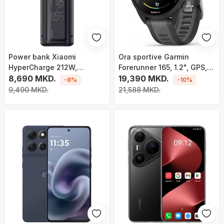
Power bank Xiaomi
Ora sportive Garmin
HyperCharge 212W,
Forerunner 165, 1.2", GPS,
25000mAh, ekran me
8,690 MKD.
AMOLED, e zezë
19,390 MKD.
-8%
-10%
ngjyra, transparent
9,490 MKD.
21,588 MKD.