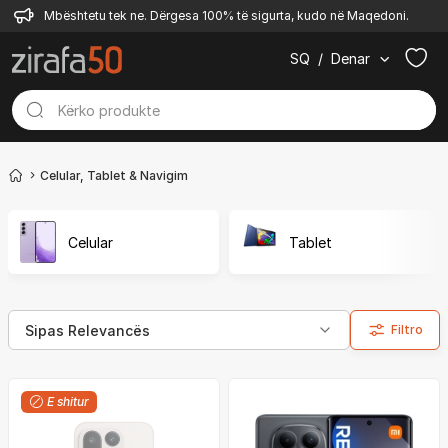
Mbështetu tek ne. Dërgesa 100% të sigurta, kudo në Maqedoni.
SQ
/
Denar
Celular, Tablet & Navigim
Celular
Tablet
Filtro
E shitur