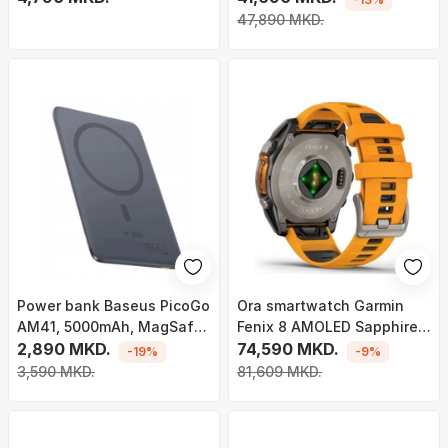
47,890 MKD.
Power bank Baseus PicoGo
Ora smartwatch Garmin
AM41, 5000mAh, MagSafe
Fenix 8 AMOLED Sapphire,
15W, gri
2,890 MKD.
47mm, GPS, portokalli
74,590 MKD.
-19%
-9%
3,590 MKD.
81,609 MKD.