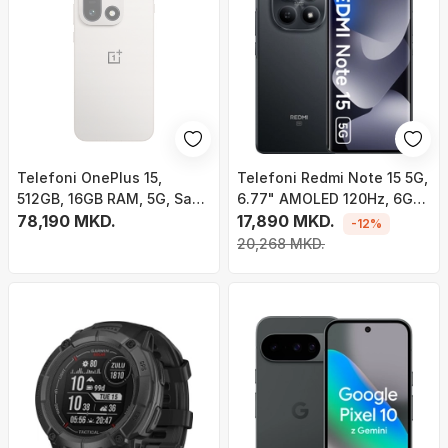
Telefoni OnePlus 15,
Telefoni Redmi Note 15 5G,
512GB, 16GB RAM, 5G, Sand
6.77" AMOLED 120Hz, 6GB
Storm
78,190 MKD.
RAM 128GB, i zi
17,890 MKD.
-12%
20,268 MKD.