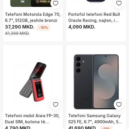
Telefoni Motorola Edge 70,
Portofol telefoni Red Bull
6.7", 512GB, jeshile bronzi
Oracle Racing, najlon, i
37,290 MKD.
kaltër i errët
4,090 MKD.
-10%
41,388 MKD.
Telefoni mobil Aiwa FP-30,
Telefoni Samsung Galaxy
Dual SIM, butona të
S25 FE, 6.7", 4900mAh, 5G,
mëdhenj, i kuq
4,790 MKD.
jeshil
41,690 MKD.
-13%