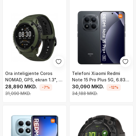
Ora inteligjente Coros
Telefoni Xiaomi Redmi
NOMAD, GPS, ekran 1.3", e
Note 15 Pro Plus 5G, 6.83"
zezë
28,890 MKD.
AMOLED, 8GB 256GB, i zi
30,090 MKD.
-7%
-12%
31,090 MKD.
34,188 MKD.