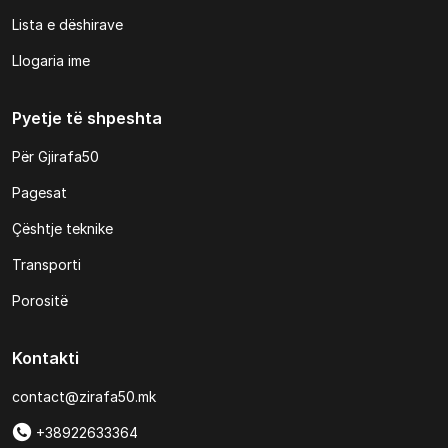
Lista e dëshirave
Llogaria ime
Pyetje të shpeshta
Për Gjirafa50
Pagesat
Çështje teknike
Transporti
Porositë
Kontakti
contact@zirafa50.mk
+38922633364