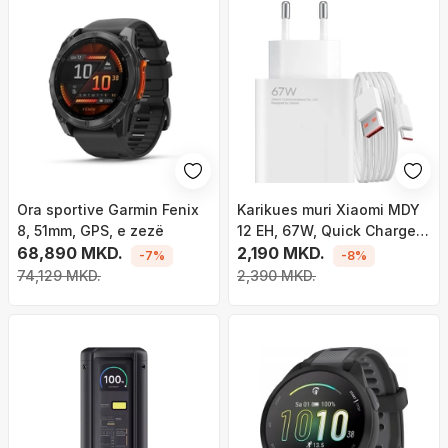
Ora sportive Garmin Fenix
Karikues muri Xiaomi MDY
8, 51mm, GPS, e zezë
12 EH, 67W, Quick Charge
68,890 MKD.
3.0, i bardhë
2,190 MKD.
-7%
-8%
74,129 MKD.
2,390 MKD.