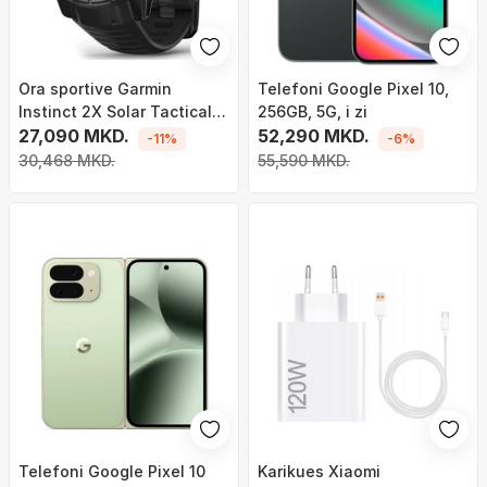
Ora sportive Garmin
Telefoni Google Pixel 10,
Instinct 2X Solar Tactical
256GB, 5G, i zi
Edition, GPS, karikim solar,
27,090 MKD.
52,290 MKD.
-11%
-6%
e zezë
30,468 MKD.
55,590 MKD.
Telefoni Google Pixel 10
Karikues Xiaomi