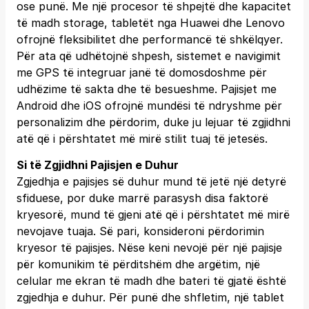
ose punë. Me një procesor të shpejtë dhe kapacitet
të madh storage, tabletët nga Huawei dhe Lenovo
ofrojnë fleksibilitet dhe performancë të shkëlqyer.
Për ata që udhëtojnë shpesh, sistemet e navigimit
me GPS të integruar janë të domosdoshme për
udhëzime të sakta dhe të besueshme. Pajisjet me
Android dhe iOS ofrojnë mundësi të ndryshme për
personalizim dhe përdorim, duke ju lejuar të zgjidhni
atë që i përshtatet më mirë stilit tuaj të jetesës.
Si të Zgjidhni Pajisjen e Duhur
Zgjedhja e pajisjes së duhur mund të jetë një detyrë
sfiduese, por duke marrë parasysh disa faktorë
kryesorë, mund të gjeni atë që i përshtatet më mirë
nevojave tuaja. Së pari, konsideroni përdorimin
kryesor të pajisjes. Nëse keni nevojë për një pajisje
për komunikim të përditshëm dhe argëtim, një
celular me ekran të madh dhe bateri të gjatë është
zgjedhja e duhur. Për punë dhe shfletim, një tablet