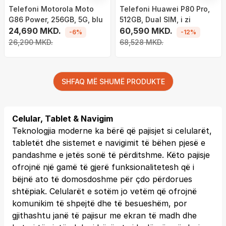
Telefoni Motorola Moto
Telefoni Huawei P80 Pro,
G86 Power, 256GB, 5G, blu
512GB, Dual SIM, i zi
24,690 MKD.
60,590 MKD.
-6%
-12%
26,290 MKD.
68,528 MKD.
SHFAQ MË SHUMË PRODUKTE
Celular, Tablet & Navigim
Teknologjia moderne ka bërë që pajisjet si celularët,
tabletët dhe sistemet e navigimit të bëhen pjesë e
pandashme e jetës sonë të përditshme. Këto pajisje
ofrojnë një gamë të gjerë funksionalitetesh që i
bëjnë ato të domosdoshme për çdo përdorues
shtëpiak. Celularët e sotëm jo vetëm që ofrojnë
komunikim të shpejtë dhe të besueshëm, por
gjithashtu janë të pajisur me ekran të madh dhe