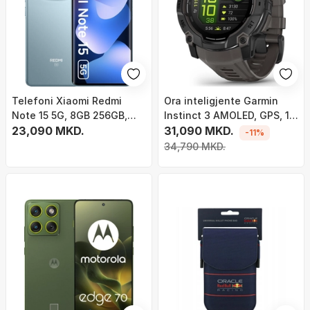
Telefoni Xiaomi Redmi
Ora inteligjente Garmin
Note 15 5G, 8GB 256GB,
Instinct 3 AMOLED, GPS, 10
AMOLED 120Hz, Glacier
23,090 MKD.
ATM, e zezë
31,090 MKD.
-11%
Blue
34,790 MKD.