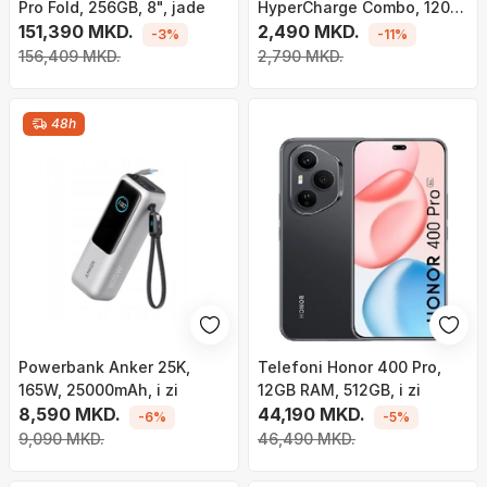
Pro Fold, 256GB, 8", jade
HyperCharge Combo, 120W,
151,390 MKD.
USB Type A, i bardhë
2,490 MKD.
-3%
-11%
156,409 MKD.
2,790 MKD.
48h
Powerbank Anker 25K,
Telefoni Honor 400 Pro,
165W, 25000mAh, i zi
12GB RAM, 512GB, i zi
8,590 MKD.
44,190 MKD.
-6%
-5%
9,090 MKD.
46,490 MKD.