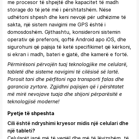
me procesor të shpejtë dhe kapacitet të madh
storage do të jetë më i përshtatshëm. Nëse
udhëtoni shpesh dhe keni nevojë për udhëzime të
sakta, një sistem navigimi me GPS është i
domosdoshëm. Gjithashtu, konsideroni sistemin
operativ që preferoni, qoftë Android apo iOS, dhe
sigurohuni që pajisja të ketë specifikimet që kërkoni,
si ekran i madh, bateri e gjatë, dhe kamerë e fortë.
Përmirësoni përvojën tuaj teknologjike me celularë,
tabletë dhe sisteme navigimi të cilësisë së lartë.
Porosit tani
dhe përfitoni nga transporti falas dhe
garancia zyrtare. Zgjidhni pajisjen që i përshtatet
më mirë nevojave tuaja dhe shijoni përparësitë e
teknologjisë moderne!
Pyetje të shpeshta
Cili është ndryshimi kryesor midis një celulari dhe
një tableti?
Celularët janë më të vegjël dhe më të lëvizshëm, të