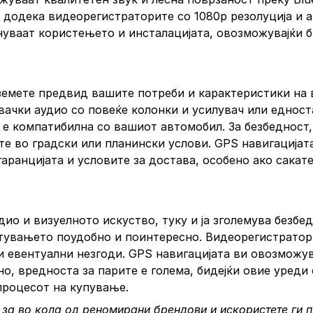
 додека видеорегистраторите со 1080p резолуција и аќ
нуваат користењето и инсталацијата, овозможувајќи 
 земете предвид вашите потреби и карактеристики на 
вачки аудио со повеќе колонки и усилувач или еднос
 е компатибилна со вашиот автомобил. За безбедност,
те во градски или планински услови. GPS навигацијат
аранцијата и условите за достава, особено ако сакате
дио и визуелното искуство, туку и ја зголемува безб
патувањето поудобно и поинтересно. Видеорегистратор
ри евентуални незгоди. GPS навигацијата ви овозможув
о, вредноста за парите е голема, бидејќи овие уреди 
процесот на купување.
за во кола од реномирани брендови и искористете ги п