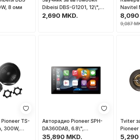
0W, 8 оми
Dibeisi DBS-G1201, 12\",
Navitel
140W, 4 Ohm
огледал
2,690 MKD.
8,090
9,087 M
 Pioneer TS-
Авторадио Pioneer SPH-
Tviter 
m, 300W,
DA360DAB, 6.8\",
Pioneer
Bluetooth, DAB+, црна боја
20mm, 
.
35,890 MKD.
5,290