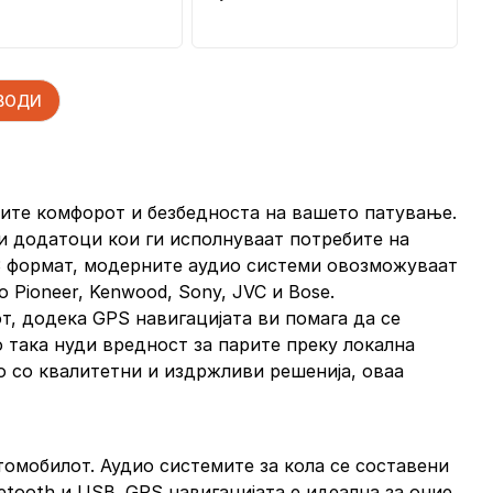
ЗВОДИ
рите комфорот и безбедноста на вашето патување.
и додатоци кои ги исполнуваат потребите на
P3 формат, модерните аудио системи овозможуваат
Pioneer, Kenwood, Sony, JVC и Bose.
от, додека GPS навигацијата ви помага да се
о така нуди вредност за парите преку локална
о со квалитетни и издржливи решенија, оваа
втомобилот. Аудио системите за кола се составени
etooth и USB. GPS навигацијата е идеална за оние