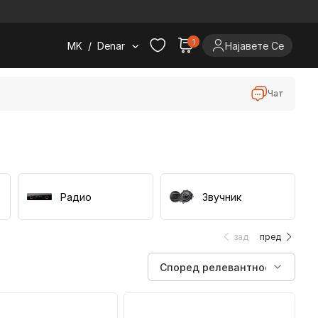
.
1
MK
/
Denar
Најавете Се
Чат
Радио
Звучник
зад
пред