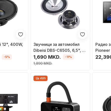
i 12", 400W,
Звучници за автомобил
Радио з
Dibeisi DBS-C6505, 6,5", 8
Pioneer
Ohm
A340DA
1,690 MKD.
22,39
-5%
-11%
1,890 MKD.
48h