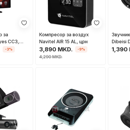
р за
Компресор за воздух
Звучник
yes CC3,
Navitel AIR 15 AL, црн
Dibeisi 
d Auto и
125W, 
.
3,890 MKD.
1,390
-3%
-9%
мера за
4,290 MKD.