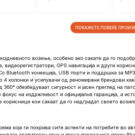
ПОКАЖЕТЕ ПОВЕЌЕ ПРОИ
екојдневното возење, особено ако сакате да го подоб
а, видеорегистратори, GPS навигација и други корисн
 Со Bluetooth конекција, USB порти и поддршка за M
о 4 колонки и усилувачи од реномирани брендови како 
 360° обезбедуваат сигурност и јасен преглед на пат
 фокус на издржливост и официјална гаранција, а ист
 корисници кои сакаат да го надградат своето возил
рема која ги покрива сите аспекти на потребите во а
жуваат квалитетен звук и лесна поврзаност преку Blu