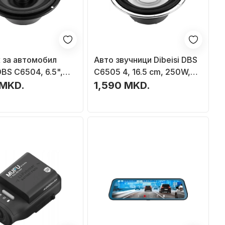
 за автомобил
Авто звучници Dibeisi DBS
DBS C6504, 6.5",
C6505 4, 16.5 cm, 250W,
4 Ohm
црни
 MKD.
1,590 MKD.