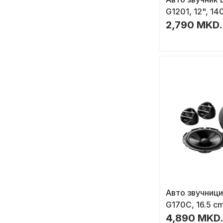
G1201, 12", 14
2,790 MKD.
Авто звучници
G170C, 16.5 c
црни
4,890 MKD