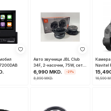
омобил
Авто звучници JBL Club
Камера
Z7200DAB
34F, 2-насочни, 75W, сет 2
Navitel
парчиња
D.
6,990 MKD.
15,49
-21%
8,890 MKD.
16,590 M