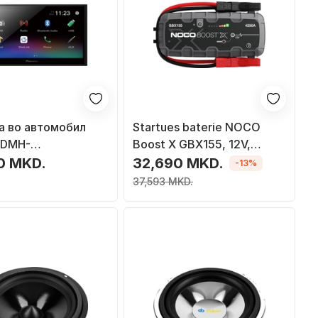
а во автомобил
Startues baterie NOCO
 DMH-
Boost X GBX155, 12V,
B,црно
4250A, i zi gri
0 MKD.
32,690 MKD.
-13%
37,593 MKD.