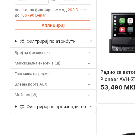
опсегот на филтрирање е од
290 Denar
до
106790 Denar
Аплицирај
Филтрирај по атрибути
Број на фреквенции
Максимална енергија [Ш]
Радио за авт
Големина на радио
Pioneer AVH-
Влезна порта AUX
53,490 MK
Моќност [W]
Филтрирај по производител