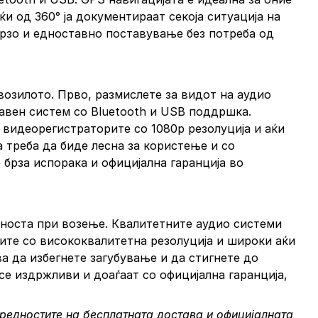
и од 360° ја документираат секоја ситуација на
брзо и едноставно поставување без потреба од
возилото. Прво, размислете за видот на аудио
тавен систем со Bluetooth и USB поддршка.
 видеорегистраторите со 1080p резолуција и аќи
а треба да биде лесна за користење и со
 брза испорака и официјална гаранција во
едноста при возење. Квалитетните аудио системи
ите со висококвалитетна резолуција и широки аќи
а да избегнете загубување и да стигнете до
се издржливи и доаѓаат со официјална гаранција,
редностите на бесплатната достава и официјалната