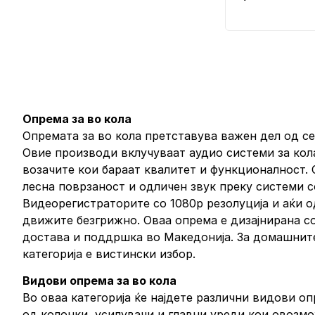
Опрема за во кола
Опремата за во кола претставува важен дел од с
Овие производи вклучуваат аудио системи за кол
возачите кои бараат квалитет и функционалност.
лесна поврзаност и одличен звук преку системи с
Видеорегистраторите со 1080p резолуција и аќи од
движите безгрижно. Оваа опрема е дизајнирана со
достава и поддршка во Македонија. За домашните
категорија е вистински избор.
Видови опрема за во кола
Во оваа категорија ќе најдете различни видови оп
од колонки, усилувачи и главни уреди кои овозмо