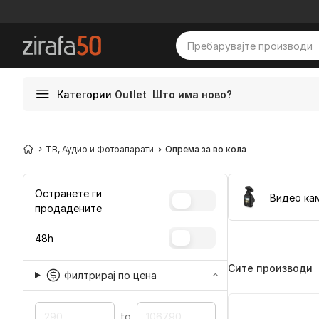
Категории
Outlet
Што има ново?
ТВ, Аудио и Фотоапарати
Опрема за во кола
Остранете ги
Видео ка
продадените
48h
Сите производи
Филтрирај по цена
to