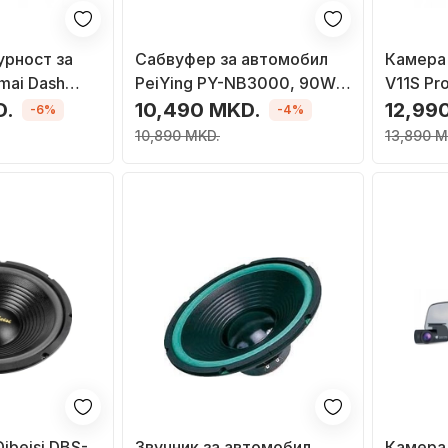
урност за
Сабвуфер за автомобил
Камера
mai Dash
PeiYing PY-NB3000, 90W,
V11S Pr
 3 канали,
црн
IPX67, 1
D.
10,490 MKD.
12,99
-6%
-4%
10,890 MKD.
13,890 M
ibeisi DBS-
Звучник за автомобил
Камера