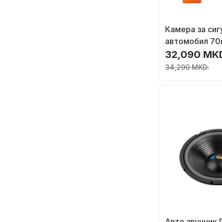
Камера за сиг
автомобил 70
Cam T800, 4K,
32,090 MK
црна
34,290 MKD.
Авто звучник D