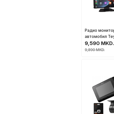
Радио монито
автомобил Te
10,26", Androi
9,590 MKD
CarPlay, со ка
9,890 MKD.
паркирање