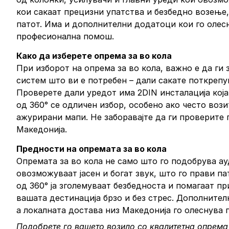
кои сакаат прецизни упатства и безбедно возење,
патот. Има и дополнителни додатоци кои го олес
професионална помош.
Како да изберете опрема за во кола
При изборот на опрема за во кола, важно е да ги
систем што ви е потребен – дали сакате поткрепу
Проверете дали уредот има 2DIN инсталација која
од 360° се одличен избор, особено ако често вози
ажурирани мапи. Не заборавајте да ги проверите г
Македонија.
Предности на опремата за во кола
Опремата за во кола не само што го подобрува ау
овозможуваат јасен и богат звук, што го прави 
од 360° ја зголемуваат безбедноста и помагаат п
вашата дестинација брзо и без стрес. Дополнителн
а локалната достава низ Македонија го олеснува 
Подобрете го вашето возило со квалитетна опрема 