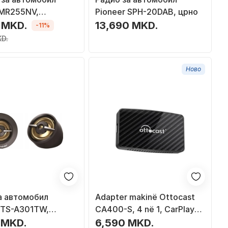
 MR255NV,
Pioneer SPH-20DAB, црно
о со DVR
 MKD.
13,690 MKD.
-11%
KD.
Ново
за автомобил
Adapter makinë Ottocast
 TS-A301TW,
CA400-S, 4 në 1, CarPlay
240W, црн
Android, i zi
 MKD.
6,590 MKD.