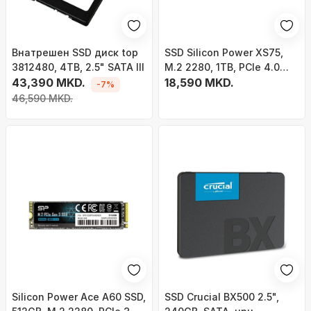
Внатрешен SSD диск top
SSD Silicon Power XS75,
3812480, 4TB, 2.5" SATA III
M.2 2280, 1TB, PCIe 4.0
43,390 MKD.
NVMe
18,590 MKD.
-7%
46,590 MKD.
Silicon Power Ace A60 SSD,
SSD Crucial BX500 2.5",