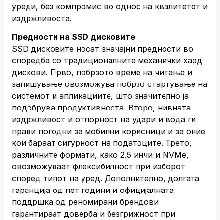
уреди, без компромис во однос на квалитетот и
издржливоста.
Предности на SSD дисковите
SSD дисковите носат значајни предности во
споредба со традиционалните механички хард
дискови. Прво, побрзото време на читање и
запишување овозможува побрзо стартување на
системот и апликациите, што значително ја
подобрува продуктивноста. Второ, нивната
издржливост и отпорност на удари и вода ги
прави погодни за мобилни корисници и за оние
кои бараат сигурност на податоците. Трето,
различните формати, како 2.5 инчи и NVMe,
овозможуваат флексибилност при изборот
според типот на уред. Дополнително, долгата
гаранција од пет години и официјалната
поддршка од реномирани брендови
гарантираат доверба и безгрижност при