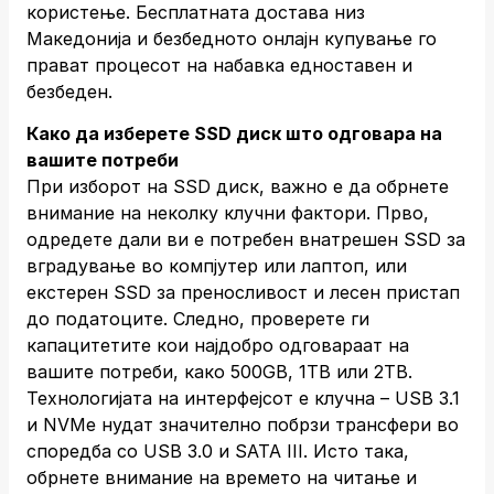
користење. Бесплатната достава низ
Македонија и безбедното онлајн купување го
прават процесот на набавка едноставен и
безбеден.
Како да изберете SSD диск што одговара на
вашите потреби
При изборот на SSD диск, важно е да обрнете
внимание на неколку клучни фактори. Прво,
одредете дали ви е потребен внатрешен SSD за
вградување во компјутер или лаптоп, или
екстерен SSD за преносливост и лесен пристап
до податоците. Следно, проверете ги
капацитетите кои најдобро одговараат на
вашите потреби, како 500GB, 1TB или 2TB.
Технологијата на интерфејсот е клучна – USB 3.1
и NVMe нудат значително побрзи трансфери во
споредба со USB 3.0 и SATA III. Исто така,
обрнете внимание на времето на читање и