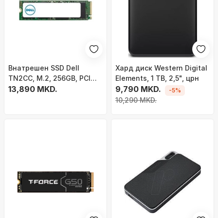
Внатрешен SSD Dell
Хард диск Western Digital
TN2CC, M.2, 256GB, PCI
Elements, 1 TB, 2,5", црн
Express
13,890 MKD.
9,790 MKD.
-5%
10,290 MKD.