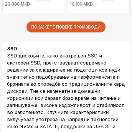
256 bit, црн
23,390 MKD.
16,190 MKD.
ПОКАЖЕТЕ ПОВЕЌЕ ПРОИЗВОДИ
SSD
SSD дисковите, како внатрешен SSD и
екстерен SSD, претставуваат современо
решение за складирање на податоци кое нуди
значително подобрување на перформансите и
брзината во споредба со традиционалните хард
дискови. Тие се наменети за домашни
корисници кои бараат брзо време на читање и
запишување, висока издржливост и стабилност
во работењето. Клучните карактеристики
вклучуваат употреба на напредни технологии
како NVMe и SATA III, поддршка за USB 3.1 и