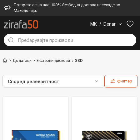
Потпрете се на нас. 100% безбедна достава насекаде во
Македонија.
MK
/
Denar
Додатоци
Екстерни дискови
SSD
Филтер