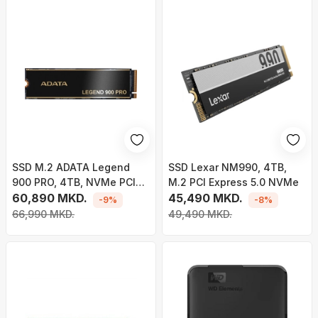
SSD M.2 ADATA Legend
SSD Lexar NM990, 4TB,
900 PRO, 4TB, NVMe PCIe
M.2 PCI Express 5.0 NVMe
4.0, M.2 2280
60,890 MKD.
45,490 MKD.
-9%
-8%
66,990 MKD.
49,490 MKD.