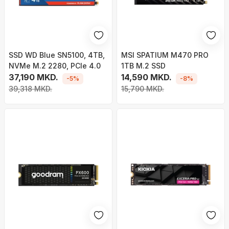
SSD WD Blue SN5100, 4TB,
MSI SPATIUM M470 PRO
NVMe M.2 2280, PCIe 4.0
1TB M.2 SSD
37,190 MKD.
14,590 MKD.
-5%
-8%
39,318 MKD.
15,790 MKD.