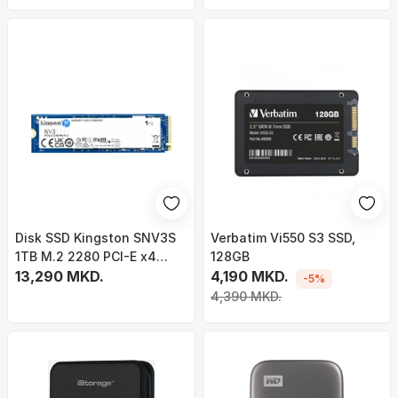
Disk SSD Kingston SNV3S
Verbatim Vi550 S3 SSD,
1TB M.2 2280 PCI-E x4
128GB
Gen4 NVMe
13,290 MKD.
4,190 MKD.
-5%
4,390 MKD.