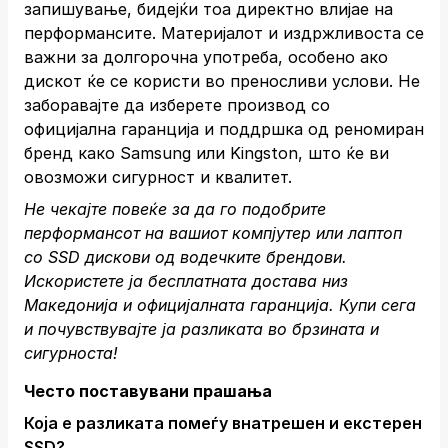
запишување, бидејќи тоа директно влијае на
перформансите. Материјалот и издржливоста се
важни за долгорочна употреба, особено ако
дискот ќе се користи во преносливи услови. Не
заборавајте да изберете производ со
официјална гаранција и поддршка од реномиран
бренд како Samsung или Kingston, што ќе ви
овозможи сигурност и квалитет.
Не чекајте повеќе за да го подобрите
перформансот на вашиот компјутер или лаптоп
со SSD дискови од водечките брендови.
Искористете ја бесплатната достава низ
Македонија и официјалната гаранција.
Купи сега
и почувствувајте ја разликата во брзината и
сигурноста!
Често поставувани прашања
Која е разликата помеѓу внатрешен и екстерен
SSD?