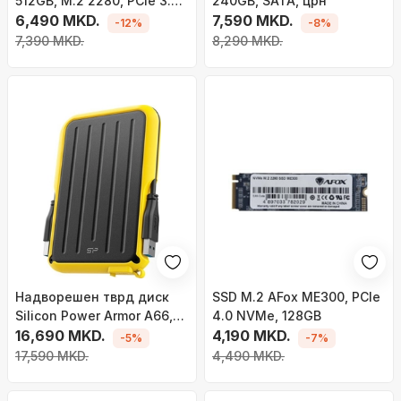
512GB, M.2 2280, PCIe 3.0
240GB, SATA, црн
x4 NVMe
6,490 MKD.
7,590 MKD.
-12%
-8%
7,390 MKD.
8,290 MKD.
Надворешен тврд диск
SSD M.2 AFox ME300, PCIe
Silicon Power Armor A66,
4.0 NVMe, 128GB
2TB, USB 3.2, црно жолт
16,690 MKD.
4,190 MKD.
-5%
-7%
17,590 MKD.
4,490 MKD.