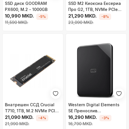
SSD диск GOODRAM
SSD M2 Киоксиа Ексериа
PX600, M.2 - 1000GB
Про G2, 1TB, NVMe PCIe
10,990 MKD.
5.0, M.2 2280
21,290 MKD.
-5%
-8%
11,590 MKD.
23,090 MKD.
Внатрешен ССД Crucial
Western Digital Elements
T710, 1TB, M.2 NVMe PCIe
SE Пренослив
Gen 5, црн
21,090 MKD.
Надворешен HDD, 4 TB,
16,290 MKD.
-4%
-3%
USB 3.0
21,990 MKD.
16,790 MKD.