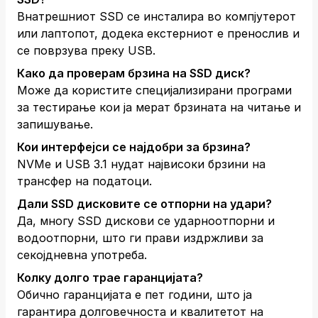
Внатрешниот SSD се инсталира во компјутерот
или лаптопот, додека екстерниот е пренослив и
се поврзува преку USB.
Како да проверам брзина на SSD диск?
Може да користите специјализирани програми
за тестирање кои ја мерат брзината на читање и
запишување.
Кои интерфејси се најдобри за брзина?
NVMe и USB 3.1 нудат највисоки брзини на
трансфер на податоци.
Дали SSD дисковите се отпорни на удари?
Да, многу SSD дискови се ударноотпорни и
водоотпорни, што ги прави издржливи за
секојдневна употреба.
Колку долго трае гаранцијата?
Обично гаранцијата е пет години, што ја
гарантира долговечноста и квалитетот на