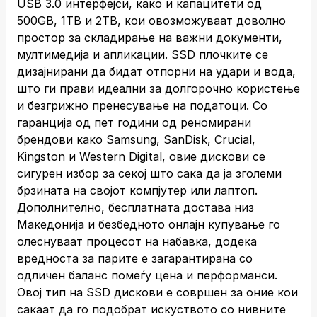
USB 3.0 интерфејси, како и капацитети од
500GB, 1TB и 2TB, кои овозможуваат доволно
простор за складирање на важни документи,
мултимедија и апликации. SSD плочките се
дизајнирани да бидат отпорни на удари и вода,
што ги прави идеални за долгорочно користење
и безгрижно пренесување на податоци. Со
гаранција од пет години од реномирани
брендови како Samsung, SanDisk, Crucial,
Kingston и Western Digital, овие дискови се
сигурен избор за секој што сака да ја зголеми
брзината на својот компјутер или лаптоп.
Дополнително, бесплатната достава низ
Македонија и безбедното онлајн купување го
олеснуваат процесот на набавка, додека
вредноста за парите е загарантирана со
одличен баланс помеѓу цена и перформанси.
Овој тип на SSD дискови е совршен за оние кои
сакаат да го подобрат искуството со нивните