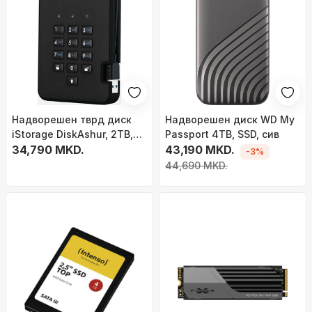
Надворешен тврд диск
Надворешен диск WD My
iStorage DiskAshur, 2TB,
Passport 4TB, SSD, сив
USB 3.1, црн
34,790 MKD.
43,190 MKD.
-3%
44,690 MKD.