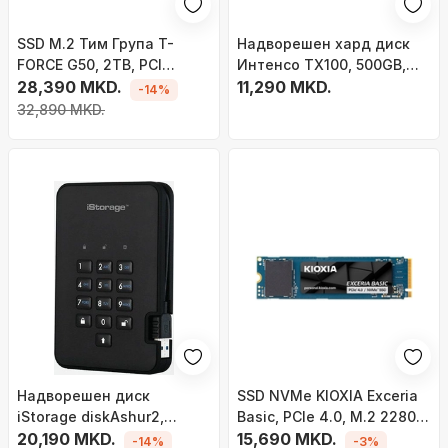
SSD M.2 Тим Група T-
Надворешен хард диск
FORCE G50, 2TB, PCI
Интенсо TX100, 500GB,
Express 4.0 NVMe, црн
28,390 MKD.
USB 3.2, црн
11,290 MKD.
-14%
32,890 MKD.
Надворешен диск
SSD NVMe KIOXIA Exceria
iStorage diskAshur2,
Basic, PCIe 4.0, M.2 2280,
500GB, енкрипција AES
20,190 MKD.
црн
15,690 MKD.
-14%
-3%