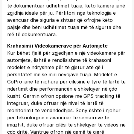
të dokumentuar udhëtimet tuaja, këto kamera janë
zgjidhja ideale për ju. Përfitoni nga teknologjia e
avancuar dhe siguria e shtuar që ofrojnë këto
pajisje dhe bëni udhëtimet tuaja më të sigurta dhe
më të dokumentuara.
Krahasimi i Videokamerave për Automjete
Kur bëhet fjalë për zgjedhjen e një videokamere për
automjete, është e rëndësishme të krahasoni
modelet e ndryshme për të gjetur atë që i
përshtatet më së miri nevojave tuaja. Modelet e
GoPro janë të njohura për cilësinë e tyre të lartë të
ndërtimit dhe performancën e shkëlqyer në çdo
kusht. Garmin ofron opsione me GPS tracking të
integruar, duke ofruar një nivel të lartë të
monitorimit të vendndodhjes. Sony është i njohur
për teknologjinë e avancuar të sensorëve të
imazhit, duke ofruar cilësi të shkëlqyer të videos në
çdo dritë. Vantrue ofron një gamë të gjerë