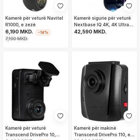
Kamerë për veturë Navitel
Kamerë sigurie për veturë
R1000, e zezë
Nextbase IQ 4K, 4K Ultra
6,190 MKD.
HD 3840×2160, kënd 140°,
42,590 MKD.
-14%
e zezë
7,190 MKD.
Kamerë për veturë
Kamerë për makinë
Transcend DrivePro 10,
Transcend DrivePro 110, e