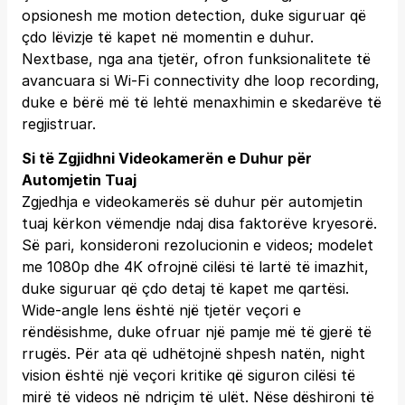
opsionesh me motion detection, duke siguruar që
çdo lëvizje të kapet në momentin e duhur.
Nextbase, nga ana tjetër, ofron funksionalitete të
avancuara si Wi-Fi connectivity dhe loop recording,
duke e bërë më të lehtë menaxhimin e skedarëve të
regjistruar.
Si të Zgjidhni Videokamerën e Duhur për
Automjetin Tuaj
Zgjedhja e videokamerës së duhur për automjetin
tuaj kërkon vëmendje ndaj disa faktorëve kryesorë.
Së pari, konsideroni rezolucionin e videos; modelet
me 1080p dhe 4K ofrojnë cilësi të lartë të imazhit,
duke siguruar që çdo detaj të kapet me qartësi.
Wide-angle lens është një tjetër veçori e
rëndësishme, duke ofruar një pamje më të gjerë të
rrugës. Për ata që udhëtojnë shpesh natën, night
vision është një veçori kritike që siguron cilësi të
mirë të videos në ndriçim të ulët. Nëse dëshironi të