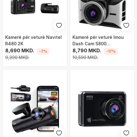
Kamerë për veturë Navitel
Kamerë për veturë Imou
R480 2K
Dash Cam S800
8,690 MKD.
LC5500GWV S80, video e
8,790 MKD.
-7%
-17%
qartë, e zezë
9,390 MKD.
10,590 MKD.