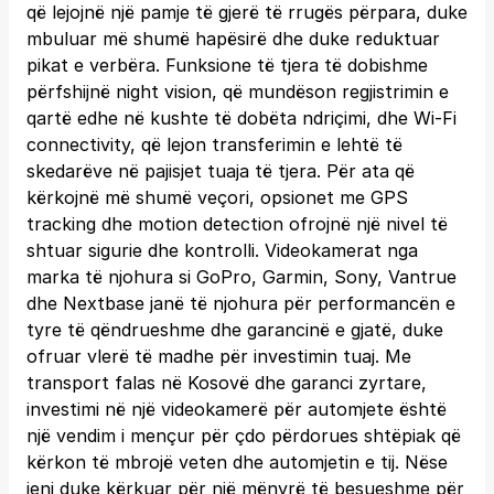
që lejojnë një pamje të gjerë të rrugës përpara, duke
mbuluar më shumë hapësirë dhe duke reduktuar
pikat e verbëra. Funksione të tjera të dobishme
përfshijnë night vision, që mundëson regjistrimin e
qartë edhe në kushte të dobëta ndriçimi, dhe Wi-Fi
connectivity, që lejon transferimin e lehtë të
skedarëve në pajisjet tuaja të tjera. Për ata që
kërkojnë më shumë veçori, opsionet me GPS
tracking dhe motion detection ofrojnë një nivel të
shtuar sigurie dhe kontrolli. Videokamerat nga
marka të njohura si GoPro, Garmin, Sony, Vantrue
dhe Nextbase janë të njohura për performancën e
tyre të qëndrueshme dhe garancinë e gjatë, duke
ofruar vlerë të madhe për investimin tuaj. Me
transport falas në Kosovë dhe garanci zyrtare,
investimi në një videokamerë për automjete është
një vendim i mençur për çdo përdorues shtëpiak që
kërkon të mbrojë veten dhe automjetin e tij. Nëse
jeni duke kërkuar për një mënyrë të besueshme për