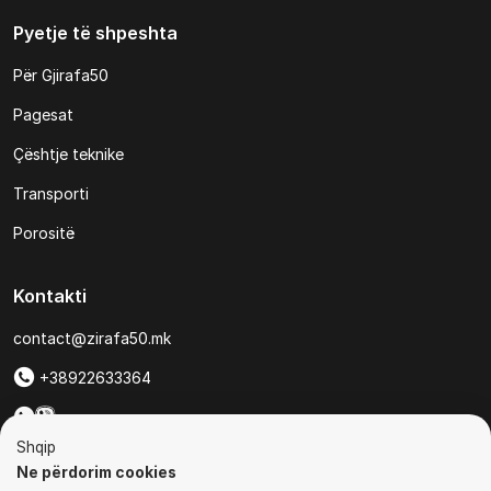
Pyetje të shpeshta
Për Gjirafa50
Pagesat
Çështje teknike
Transporti
Porositë
Kontakti
contact@zirafa50.mk
+38922633364
Për kërkesa të ofertave:
Shqip
b2b@zirafa50.mk
Ne përdorim cookies