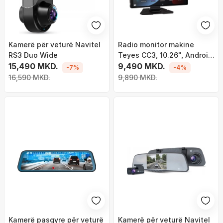
Kamerë për veturë Navitel
Radio monitor makine
RS3 Duo Wide
Teyes CC3, 10.26", Android
15,490 MKD.
Auto dhe CarPlay, me
9,490 MKD.
-7%
-4%
kamerë parkimi
16,590 MKD.
9,890 MKD.
Kamerë pasqyre për veturë
Kamerë për veturë Navitel