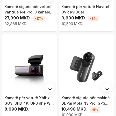
Kamerë sigurie për veturë
Kamerë për veturë Navitel
Vantrue N4 Pro, 3 kanale,
DVR R9 Dual
4K, e zezë
27,390 MKD.
9,690 MKD.
-17%
-8%
32,868 MKD.
10,590 MKD.
Kamerë për veturë Xblitz
Kamerë sigurie për makinë
GO3, UHD 4K, GPS dhe Wi
DDPai Mola N3 Pro, GPS,
Fi, e zezë
8,690 MKD.
Full HD, e zezë
10,490 MKD.
-5%
10,990 MKD.