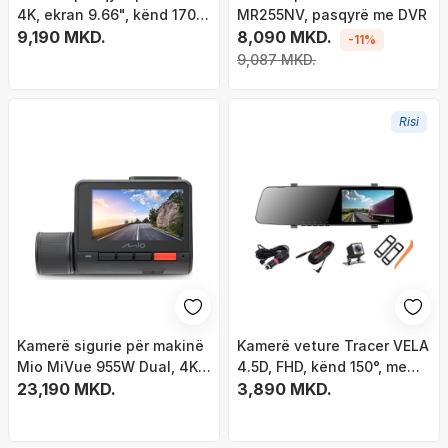
4K, ekran 9.66", kënd 170°,
MR255NV, pasqyrë me DVR
e zezë
9,190 MKD.
8,090 MKD.
-11%
9,087 MKD.
Risi
Kamerë sigurie për makinë
Kamerë veture Tracer VELA
Mio MiVue 955W Dual, 4K,
4.5D, FHD, kënd 150°, me
WiFi, me kamerë të pasme
23,190 MKD.
kamerë të pasme
3,890 MKD.