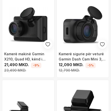
Kamerë makinë Garmin
Kamerë sigurie për veturë
X210, Quad HD, kënd i
Garmin Dash Cam Mini 3,
gjerë, e zezë
21,490 MKD.
Full HD, kompakte, e zezë
12,090 MKD.
-9%
-5%
23,490 MKD.
12,790 MKD.