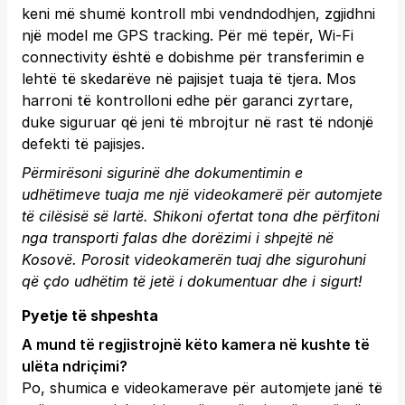
keni më shumë kontroll mbi vendndodhjen, zgjidhni
një model me GPS tracking. Për më tepër, Wi-Fi
connectivity është e dobishme për transferimin e
lehtë të skedarëve në pajisjet tuaja të tjera. Mos
harroni të kontrolloni edhe për garanci zyrtare,
duke siguruar që jeni të mbrojtur në rast të ndonjë
defekti të pajisjes.
Përmirësoni sigurinë dhe dokumentimin e
udhëtimeve tuaja me një videokamerë për automjete
të cilësisë së lartë. Shikoni ofertat tona dhe përfitoni
nga transporti falas dhe dorëzimi i shpejtë në
Kosovë.
Porosit videokamerën tuaj
dhe sigurohuni
që çdo udhëtim të jetë i dokumentuar dhe i sigurt!
Pyetje të shpeshta
A mund të regjistrojnë këto kamera në kushte të
ulëta ndriçimi?
Po, shumica e videokamerave për automjete janë të