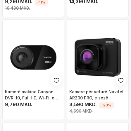
64GB, Full HD, e zezë
9,290 MKD.
zezë
14,390 MKD.
-11%
10,490 MKD.
Kamerë makine Canyon
Kamerë për veturë Navitel
DVR-10, Full HD, Wi-Fi, e
AR200 PRO, e zezë
zezë
9,790 MKD.
3,590 MKD.
-23%
4,690 MKD.