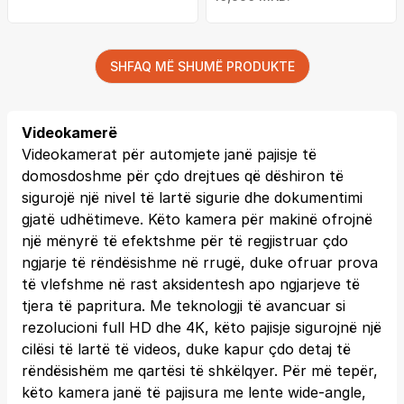
SHFAQ MË SHUMË PRODUKTE
Videokamerë
Videokamerat për automjete janë pajisje të
domosdoshme për çdo drejtues që dëshiron të
sigurojë një nivel të lartë sigurie dhe dokumentimi
gjatë udhëtimeve. Këto kamera për makinë ofrojnë
një mënyrë të efektshme për të regjistruar çdo
ngjarje të rëndësishme në rrugë, duke ofruar prova
të vlefshme në rast aksidentesh apo ngjarjeve të
tjera të papritura. Me teknologji të avancuar si
rezolucioni full HD dhe 4K, këto pajisje sigurojnë një
cilësi të lartë të videos, duke kapur çdo detaj të
rëndësishëm me qartësi të shkëlqyer. Për më tepër,
këto kamera janë të pajisura me lente wide-angle,