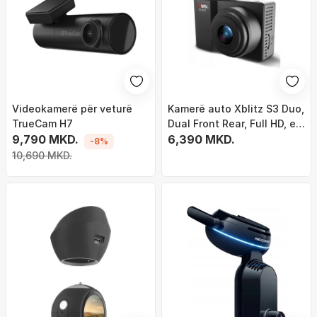
Videokamerë për veturë
Kamerë auto Xblitz S3 Duo,
TrueCam H7
Dual Front Rear, Full HD, e
9,790 MKD.
zezë
6,390 MKD.
-8%
10,690 MKD.