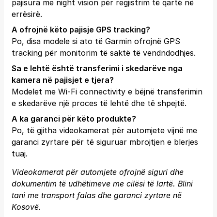
pajisura me night vision për regjistrim të qartë në
errësirë.
A ofrojnë këto pajisje GPS tracking?
Po, disa modele si ato të Garmin ofrojnë GPS
tracking për monitorim të saktë të vendndodhjes.
Sa e lehtë është transferimi i skedarëve nga
kamera në pajisjet e tjera?
Modelet me Wi-Fi connectivity e bëjnë transferimin
e skedarëve një proces të lehtë dhe të shpejtë.
A ka garanci për këto produkte?
Po, të gjitha videokamerat për automjete vijnë me
garanci zyrtare për të siguruar mbrojtjen e blerjes
tuaj.
Videokamerat për automjete ofrojnë siguri dhe
dokumentim të udhëtimeve me cilësi të lartë. Blini
tani me transport falas dhe garanci zyrtare në
Kosovë.