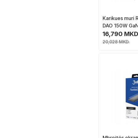
Karikues muri
DAO 150W GaN
USB C, karikim 
16,790 MKD
transparent
20,028 MKD.
Mbrojtës ekra