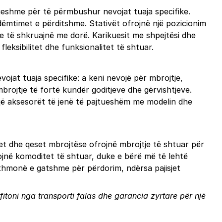
nueshme për të përmbushur nevojat tuaja specifike.
 dëmtimet e përditshme. Stativët ofrojnë një pozicionim
e të shkruajnë me dorë. Karikuesit me shpejtësi dhe
leksibilitet dhe funksionalitet të shtuar.
ojat tuaja specifike: a keni nevojë për mbrojtje,
mbrojtje të fortë kundër goditjeve dhe gërvishtjeve.
 që aksesorët të jenë të pajtueshëm me modelin dhe
set dhe qeset mbrojtëse ofrojnë mbrojtje të shtuar për
frojnë komoditet të shtuar, duke e bërë më të lehtë
gjithmonë e gatshme për përdorim, ndërsa pajisjet
fitoni nga transporti falas dhe garancia zyrtare për një