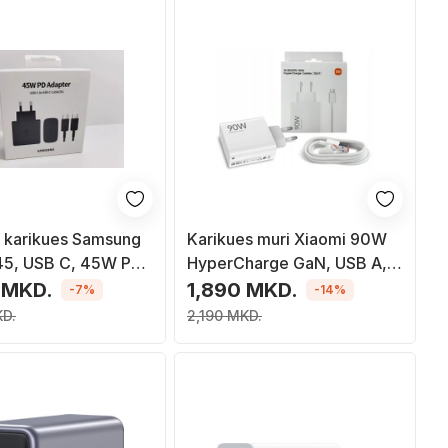
 karikues Samsung
Karikues muri Xiaomi 90W
5, USB C, 45W PD,
HyperCharge GaN, USB A,
PD 6.1A, i bardhë
 MKD.
1,890 MKD.
-7%
-14%
KD.
2,190 MKD.