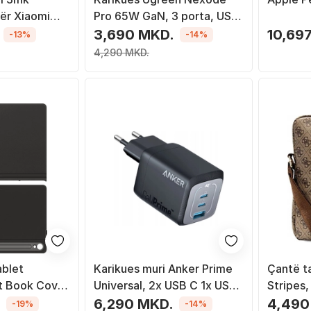
për Xiaomi
Pro 65W GaN, 3 porta, USB
ro, xham
C dhe USB, gri
3,690 MKD.
10,69
-13%
-14%
rent
4,290 MKD.
ablet
Karikues muri Anker Prime
Çantë t
t Book Cover
Universal, 2x USB C 1x USB,
Stripes,
 S9 11",
karikim i shpejtë, i zi
saffiano
.
6,290 MKD.
4,490
-19%
-14%