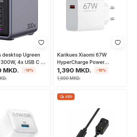
s desktop Ugreen
Karikues Xiaomi 67W
300W, 4x USB C 1x
HyperCharge Power
D 3.1 GaN, gri
Adapter, USB A, i bardhë
0 MKD.
1,390 MKD.
-19%
-18%
KD.
1,690 MKD.
48h