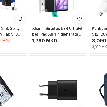
 3mk Soft,
Xham mbrojtës ESR UltraFit
Karikue
y Tab S10
për iPad Air 11" gjenerata 6
512, 20
efishe,
7, 2 copë, xham i fortë
1,790 MKD.
3,090
-4%
Sleep, e
transparent
3,190 MK