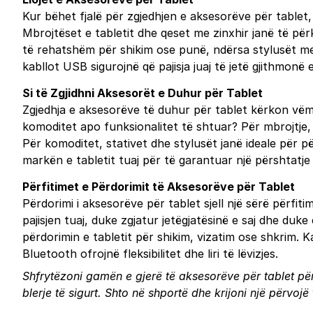
Kur bëhet fjalë për zgjedhjen e aksesorëve për tablet
Mbrojtëset e tabletit dhe qeset me zinxhir janë të për
të rehatshëm për shikim ose punë, ndërsa stylusët me 
kabllot USB sigurojnë që pajisja juaj të jetë gjithmonë 
Si të Zgjidhni Aksesorët e Duhur për Tablet
Zgjedhja e aksesorëve të duhur për tablet kërkon vëmen
komoditet apo funksionalitet të shtuar? Për mbrojtje, 
Për komoditet, stativet dhe stylusët janë ideale për 
markën e tabletit tuaj për të garantuar një përshtatje 
Përfitimet e Përdorimit të Aksesorëve për Tablet
Përdorimi i aksesorëve për tablet sjell një sërë përfi
pajisjen tuaj, duke zgjatur jetëgjatësinë e saj dhe duk
përdorimin e tabletit për shikim, vizatim ose shkrim. K
Bluetooth ofrojnë fleksibilitet dhe liri të lëvizjes.
Shfrytëzoni gamën e gjerë të aksesorëve për tablet për 
blerje të sigurt.
Shto në shportë
dhe krijoni një përvojë