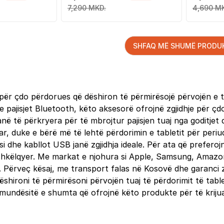
, i zi
7,290 MKD.
4,690 M
SHFAQ MË SHUMË PRODU
 çdo përdorues që dëshiron të përmirësojë përvojën e tij t
e pajisjet Bluetooth, këto aksesorë ofrojnë zgjidhje për ç
anë të përkryera për të mbrojtur pajisjen tuaj nga goditjet 
, duke e bërë më të lehtë përdorimin e tabletit për periud
ësi dhe kabllot USB janë zgjidhja ideale. Për ata që prefero
e shkëlqyer. Me markat e njohura si Apple, Samsung, Amazon
. Përveç kësaj, me transport falas në Kosovë dhe garanci 
dëshironi të përmirësoni përvojën tuaj të përdorimit të table
 mundësitë e shumta që ofrojnë këto produkte për të kriju