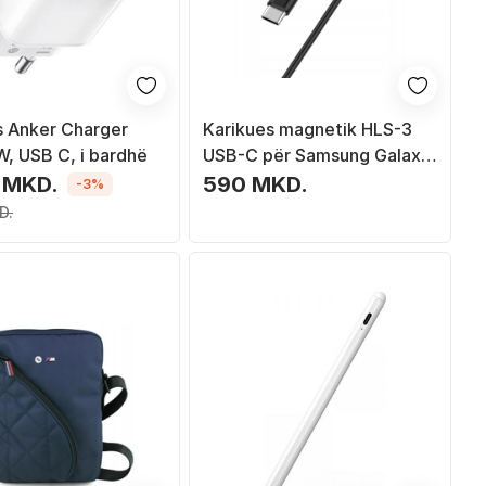
s Anker Charger
Karikues magnetik HLS-3
W, USB C, i bardhë
USB-C për Samsung Galaxy
Fit3, 1 m, i zi
 MKD.
590 MKD.
-3%
D.