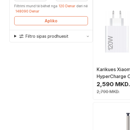
Filtrimi mund të bëhet nga
120 Denar
deri në
148090 Denar
Apliko
Filtro sipas prodhuesit
Karikues Xiaom
HyperCharge 
120W, USB Type
2,590 MKD
2,790 MKD.