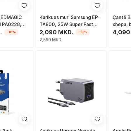
 REDMAGIC
Karikues muri Samsung EP-
Çantë B
 PA0228,
TA800, 25W Super Fast
xhepa, 
i shpejtë,
Charging, PD 3.0, i zi
.
2,090 MKD.
4,090
-16%
-19%
2,590 MKD.
ni 3mk
Karikues Ugreen Nexode
Apple Pe