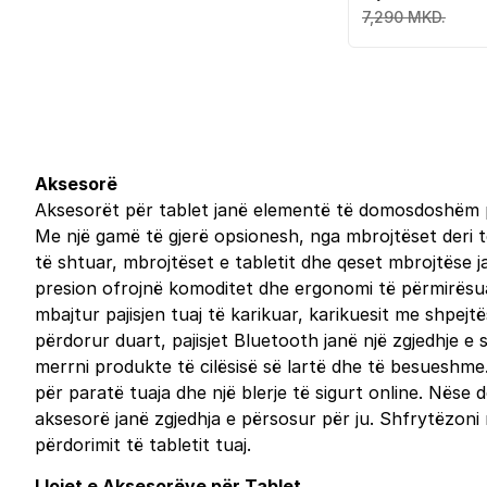
funksion palosje
7,290 MKD.
Aksesorë
Aksesorët për tablet janë elementë të domosdoshëm për
Me një gamë të gjerë opsionesh, nga mbrojtëset deri t
të shtuar, mbrojtëset e tabletit dhe qeset mbrojtëse j
presion ofrojnë komoditet dhe ergonomi të përmirësuar
mbajtur pajisjen tuaj të karikuar, karikuesit me shpejt
përdorur duart, pajisjet Bluetooth janë një zgjedhje 
merrni produkte të cilësisë së lartë dhe të besueshme
për paratë tuaja dhe një blerje të sigurt online. Nëse 
aksesorë janë zgjedhja e përsosur për ju. Shfrytëzoni
përdorimit të tabletit tuaj.
Llojet e Aksesorëve për Tablet