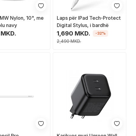
MW Nylon, 10", me
Laps për IPad Tech-Protect
blu navy
Digital Stylus, i bardhë
 MKD.
1,690 MKD.
-32%
2,490 MKD.
ncil Pro
Karikues muri Ugreen Wall