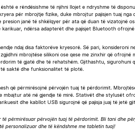
, është e rëndësishme të njihni llojet e ndryshme të dispo
kryera për mbrojtje fizike, duke mbrojtur pajisjen tuaj nga
presion janë të shkëlqyer për ata që duan të vizatojnë os
e karikuar, ndërsa adapterët dhe pajisjet Bluetooth ofrojnë f
dje ndaj disa faktorëve kryesorë. Së pari, konsideroni nev
zgjidhni mbrojtëse silikoni ose qese me zinxhir që ofrojnë 
përdorim të gjatë dhe të rehatshëm. Gjithashtu, sigurohuni
të saktë dhe funksionalitet të plotë.
timesh që përmirësojnë përvojën tuaj të përdorimit. Mbrojtë
e e mbajtur atë në gjendje të mirë. Stativët dhe stylusët o
arikuesit dhe kabllot USB sigurojnë që pajisja juaj të jetë 
të përmirësuar përvojën tuaj të përdorimit. Bli tani dhe për
 të personalizuar dhe të këndshme me tabletin tuaj!