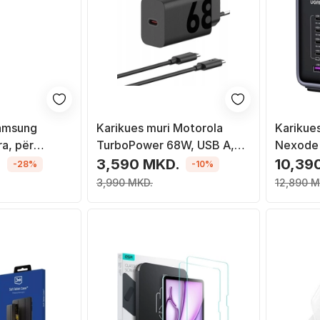
Samsung
Karikues muri Motorola
Karikue
ra, për
TurboPower 68W, USB A,
Nexode 
, i zi
USB C, i zi
USB A, P
.
3,590 MKD.
10,39
-28%
-10%
3,990 MKD.
12,890 M