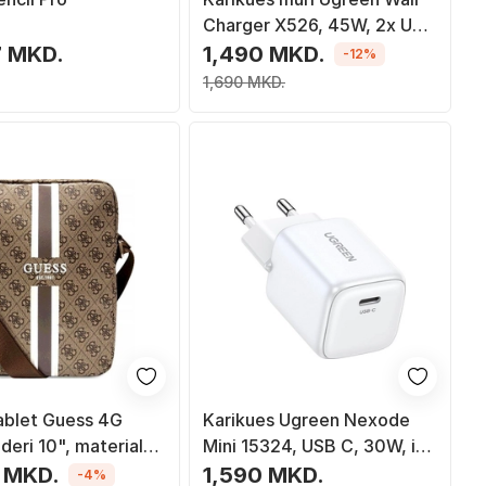
Charger X526, 45W, 2x USB
C GaN, i zi
7 MKD.
1,490 MKD.
-12%
1,690 MKD.
ablet Guess 4G
Karikues Ugreen Nexode
 deri 10", material
Mini 15324, USB C, 30W, i
, kafe
bardhë
 MKD.
1,590 MKD.
-4%