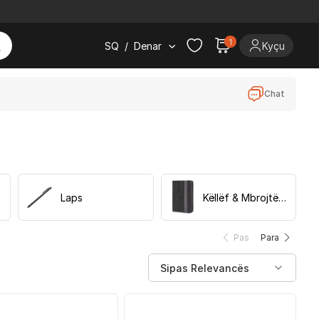
1
SQ
/
Denar
Kyçu
Chat
Laps
Këllëf & Mbrojtëse
Pas
Para