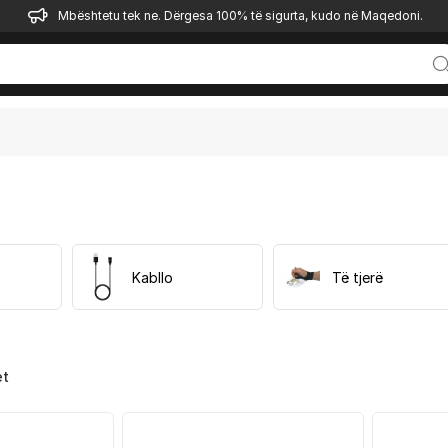
Mbështetu tek ne. Dërgesa 100% të sigurta, kudo në Maqedoni.
Kabllo
Të tjerë
et