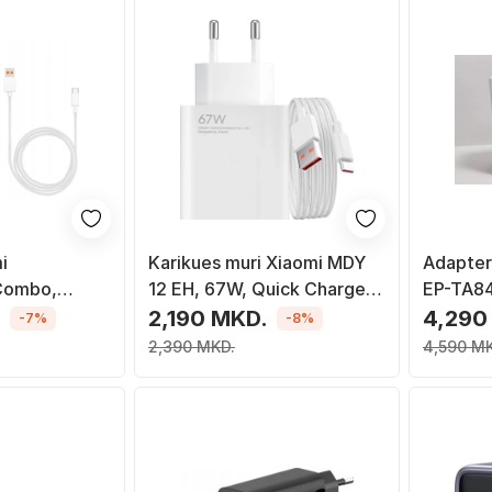
i
Karikues muri Xiaomi MDY
Adapter
Combo,
12 EH, 67W, Quick Charge
EP-TA84
 A, i bardhë
3.0, i bardhë
i zi
.
2,190 MKD.
4,290
-7%
-8%
2,390 MKD.
4,590 M