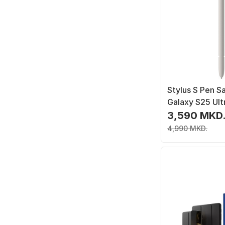
Stylus S Pen 
Galaxy S25 Ult
Galaxy S25 Ultra
3,590 MKD
4,990 MKD.