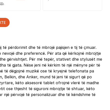
KD.
KTE
ë përdorimit dhe të mbrojë pajisjen e tij të çmuar.
do nevojë dhe preferencë. Për ata që kërkojnë mbrojtje
dhe gërvishtjet. Për më tepër, stativet dhe stylusët me
ha të gjata. Nëse jeni në kërkim të një mënyre për të
jnë të dëgjojnë muzikë ose të kryejnë telefonata pa
, Belkin, dhe Anker, mund të jeni të sigurt që po
zyrtare, këto aksesorë tablet ofrojnë vlerë të madhe
tit ose thjesht të siguroni mbrojtje të shtuar, këto
ar një përvojë të personalizuar dhe të këndshme të