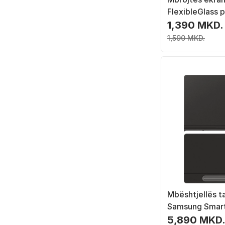
FlexibleGlass 
Redmi Pad 2 P
1,390 MKD.
hibrid, transpa
1,590 MKD.
Mbështjellës t
Samsung Smar
për Galaxy Tab
5,890 MKD