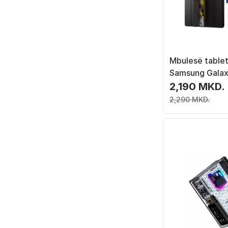
Mbulesë tablet
Samsung Galax
Lite, palosje tr
2,190 MKD.
funksion Wake 
2,290 MKD.
zezë