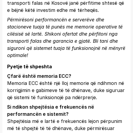
transporti falas në Kosovë janë përfitime shtesë që
e bëjnë këtë investim edhe më tërheqës.
Përmirësoni performancën e serverëve dhe
stacioneve tuaja të punës me memorie operative të
cilësisë së lartë. Shikoni ofertat dhe përfitoni nga
transporti falas dhe garancia e gjatë.
Bli tani
dhe
siguroni që sistemet tuaja të funksionojnë në mënyrë
optimale!
Pyetje të shpeshta
Çfarë është memoria ECC?
Memoria ECC është një lloj memorie që ndihmon në
korrigjimin e gabimeve të të dhënave, duke siguruar
që sistemi të funksionojë pa ndërprerje.
Si ndikon shpejtësia e frekuencës në
performancën e sistemit?
Shpejtësia më e lartë e frekuencës lejon përpunim
më të shpejtë të të dhënave, duke përmirësuar