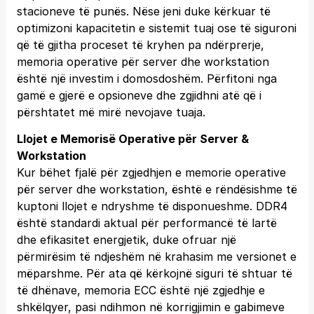
stacioneve të punës. Nëse jeni duke kërkuar të
optimizoni kapacitetin e sistemit tuaj ose të siguroni
që të gjitha proceset të kryhen pa ndërprerje,
memoria operative për server dhe workstation
është një investim i domosdoshëm. Përfitoni nga
gamë e gjerë e opsioneve dhe zgjidhni atë që i
përshtatet më mirë nevojave tuaja.
Llojet e Memorisë Operative për Server &
Workstation
Kur bëhet fjalë për zgjedhjen e memorie operative
për server dhe workstation, është e rëndësishme të
kuptoni llojet e ndryshme të disponueshme. DDR4
është standardi aktual për performancë të lartë
dhe efikasitet energjetik, duke ofruar një
përmirësim të ndjeshëm në krahasim me versionet e
mëparshme. Për ata që kërkojnë siguri të shtuar të
të dhënave, memoria ECC është një zgjedhje e
shkëlqyer, pasi ndihmon në korrigjimin e gabimeve