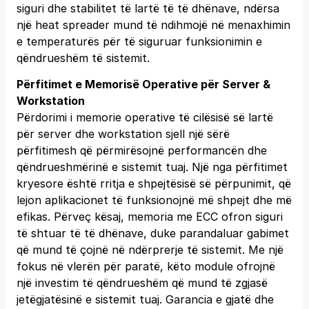
siguri dhe stabilitet të lartë të të dhënave, ndërsa
një heat spreader mund të ndihmojë në menaxhimin
e temperaturës për të siguruar funksionimin e
qëndrueshëm të sistemit.
Përfitimet e Memorisë Operative për Server &
Workstation
Përdorimi i memorie operative të cilësisë së lartë
për server dhe workstation sjell një sërë
përfitimesh që përmirësojnë performancën dhe
qëndrueshmërinë e sistemit tuaj. Një nga përfitimet
kryesore është rritja e shpejtësisë së përpunimit, që
lejon aplikacionet të funksionojnë më shpejt dhe më
efikas. Përveç kësaj, memoria me ECC ofron siguri
të shtuar të të dhënave, duke parandaluar gabimet
që mund të çojnë në ndërprerje të sistemit. Me një
fokus në vlerën për paratë, këto module ofrojnë
një investim të qëndrueshëm që mund të zgjasë
jetëgjatësinë e sistemit tuaj. Garancia e gjatë dhe