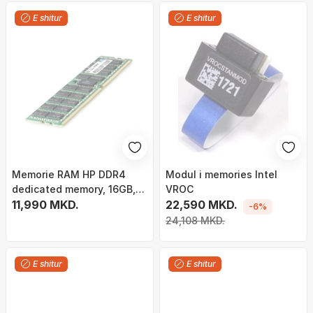
E shitur
E shitur
Memorie RAM HP DDR4
Modul i memories Intel
dedicated memory, 16GB,
VROC
2666MHz, CL19
11,990 MKD.
22,590 MKD.
-6%
24,108 MKD.
E shitur
E shitur