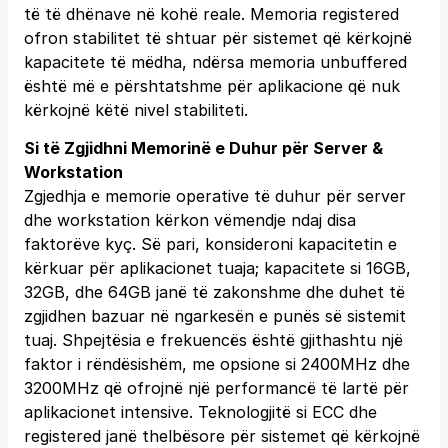
të të dhënave në kohë reale. Memoria registered
ofron stabilitet të shtuar për sistemet që kërkojnë
kapacitete të mëdha, ndërsa memoria unbuffered
është më e përshtatshme për aplikacione që nuk
kërkojnë këtë nivel stabiliteti.
Si të Zgjidhni Memorinë e Duhur për Server &
Workstation
Zgjedhja e memorie operative të duhur për server
dhe workstation kërkon vëmendje ndaj disa
faktorëve kyç. Së pari, konsideroni kapacitetin e
kërkuar për aplikacionet tuaja; kapacitete si 16GB,
32GB, dhe 64GB janë të zakonshme dhe duhet të
zgjidhen bazuar në ngarkesën e punës së sistemit
tuaj. Shpejtësia e frekuencës është gjithashtu një
faktor i rëndësishëm, me opsione si 2400MHz dhe
3200MHz që ofrojnë një performancë të lartë për
aplikacionet intensive. Teknologjitë si ECC dhe
registered janë thelbësore për sistemet që kërkojnë