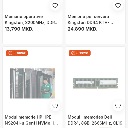
Memorie operative
Memorie për servera
Kingston, 3200MHz, DDR4,
Kingston DDR4 KTH-
32GB
13,790 MKD.
PL432/64G, 64 GB, 3200
24,890 MKD.
MHz, CL22,
E shitur
E shitur
Modul memorie HP HPE
Modul i memories Dell
NS204i-u Gen11 NVMe Hot
DDR4, 8GB, 2666MHz, CL19