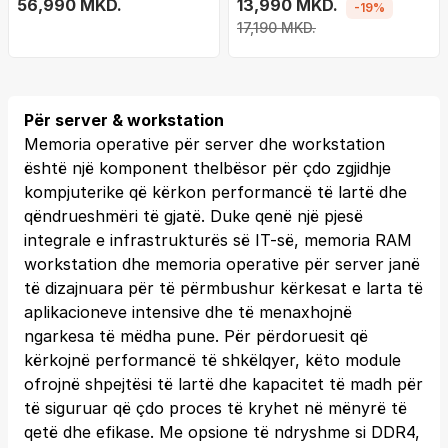
Plug Boot Optimized
56,990 MKD.
13,990 MKD.
-19%
2x480GB M.2 NVMe SSDs
17,190 MKD.
HWraid1
Për server & workstation
Memoria operative për server dhe workstation
është një komponent thelbësor për çdo zgjidhje
kompjuterike që kërkon performancë të lartë dhe
qëndrueshmëri të gjatë. Duke qenë një pjesë
integrale e infrastrukturës së IT-së, memoria RAM
workstation dhe memoria operative për server janë
të dizajnuara për të përmbushur kërkesat e larta të
aplikacioneve intensive dhe të menaxhojnë
ngarkesa të mëdha pune. Për përdoruesit që
kërkojnë performancë të shkëlqyer, këto module
ofrojnë shpejtësi të lartë dhe kapacitet të madh për
të siguruar që çdo proces të kryhet në mënyrë të
qetë dhe efikase. Me opsione të ndryshme si DDR4,