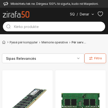
Mbështetu tek ne. Dërgesa 100% të sigurta, kudo në Maqedoni.
SQ
/
Denar
Pjesë për kompjuter
Memorie operative
Për server & workstation
Filtro