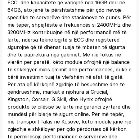
ECC, dhe kapacitete që variojnë nga 16GB deri në
64GB, ato janë të përshtatshme për çdo nevojë
specifike të serverëve dhe stacioneve të punës. Për
më tepër, shpejtësitë e frekuencës si 2400MHz dhe
3200MHz kontribuojnë në një performancë më të
lartë, ndërsa teknologjitë si ECC dhe registered
sigurojnë që të dhënat tuaja të mbeten të sigurta
dhe të paprekura nga gabimet. Me një fokus në
vlerën për paratë, këto module ofrojnë një balancë
të shkëlqyer midis çmimit dhe performancës, duke e
bërë investimin tuaj të vlefshëm në afat të gjatë.
Për ata që kërkojnë zgjidhje të besueshme dhe të
qëndrueshme, markat e njohura si Crucial,
Kingston, Corsair, G.Skill, dhe Hynix ofrojnë
produkte të cilësisë së lartë me garanci zyrtare dhe
mundësi për blerje të sigurt online. Për më tepër,
me transport falas në Kosovë, këto module janë një
zgjedhje e shkëlqyer për çdo përdorues që kërkon
të përmirësojë performancën e serverëve dhe