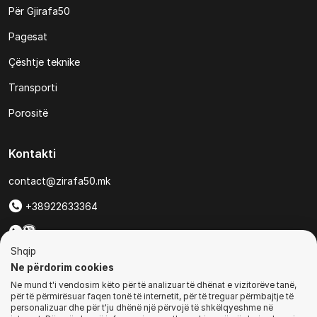
Për Gjirafa50
Pagesat
Çështje teknike
Transporti
Porositë
Kontakti
contact@zirafa50.mk
+38922633364
Për kërkesa të ofertave:
Shqip
b2b@zirafa50.mk
Ne përdorim cookies
Ne mund t'i vendosim këto për të analizuar të dhënat e vizitorëve tanë,
Jadranska Magistrala No. 86, Skopje, North Macedonia
për të përmirësuar faqen tonë të internetit, për të treguar përmbajtje të
personalizuar dhe për t'ju dhënë një përvojë të shkëlqyeshme në