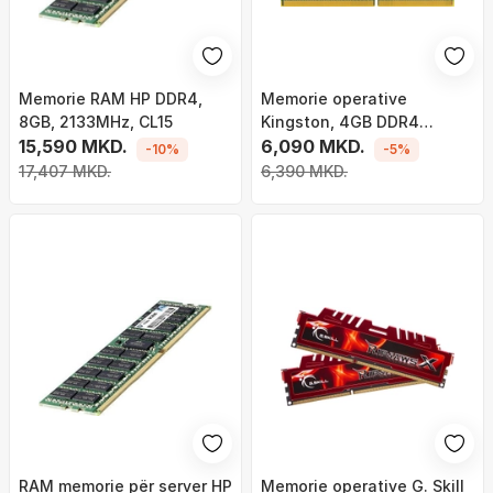
Memorie RAM HP DDR4,
Memorie operative
8GB, 2133MHz, CL15
Kingston, 4GB DDR4
15,590 MKD.
SODIMM, 3200MHz, CL22
6,090 MKD.
-10%
-5%
17,407 MKD.
6,390 MKD.
RAM memorie për server HP
Memorie operative G. Skill