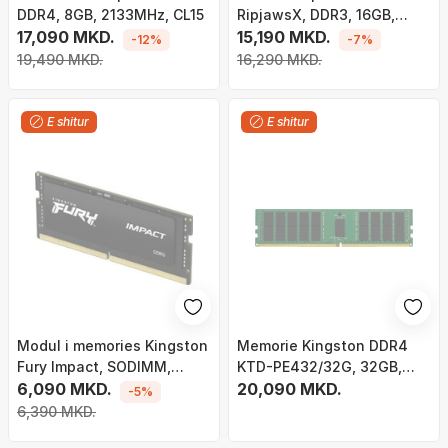
DDR4, 8GB, 2133MHz, CL15
RipjawsX, DDR3, 16GB,
17,090 MKD.
2133MHz, CL11
15,190 MKD.
-12%
-7%
19,490 MKD.
16,290 MKD.
E shitur
E shitur
Modul i memories Kingston
Memorie Kingston DDR4
Fury Impact, SODIMM,
KTD-PE432/32G, 32GB,
DDR5, 16GB, 4800MHz,
6,090 MKD.
3200MHz, RDIMM ECC, e
20,090 MKD.
-5%
CL38
zezë
6,390 MKD.