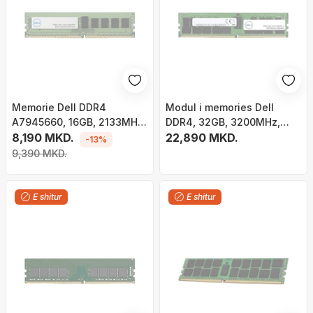
Memorie Dell DDR4
Modul i memories Dell
A7945660, 16GB, 2133MHz,
DDR4, 32GB, 3200MHz,
RDIMM, e zezë
8,190 MKD.
CL22
22,890 MKD.
-13%
9,390 MKD.
E shitur
E shitur