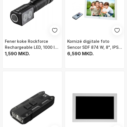
Fener koke Rockforce
Kornizë digjitale foto
Rechargeable LED, 1000 lm,
Sencor SDF 874 W, 8", IPS,
2 modalitete, USB, IPX4,
1,590 MKD.
e bardhë
6,590 MKD.
ALU