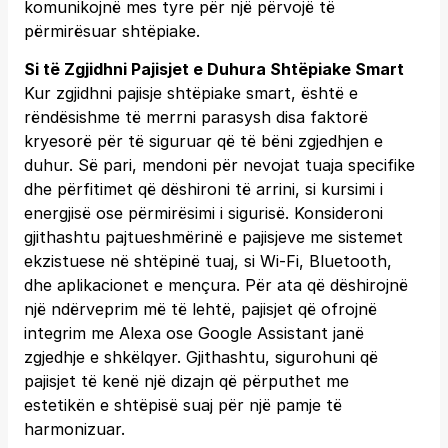
komunikojnë mes tyre për një përvojë të
përmirësuar shtëpiake.
Si të Zgjidhni Pajisjet e Duhura Shtëpiake Smart
Kur zgjidhni pajisje shtëpiake smart, është e
rëndësishme të merrni parasysh disa faktorë
kryesorë për të siguruar që të bëni zgjedhjen e
duhur. Së pari, mendoni për nevojat tuaja specifike
dhe përfitimet që dëshironi të arrini, si kursimi i
energjisë ose përmirësimi i sigurisë. Konsideroni
gjithashtu pajtueshmërinë e pajisjeve me sistemet
ekzistuese në shtëpinë tuaj, si Wi-Fi, Bluetooth,
dhe aplikacionet e mençura. Për ata që dëshirojnë
një ndërveprim më të lehtë, pajisjet që ofrojnë
integrim me Alexa ose Google Assistant janë
zgjedhje e shkëlqyer. Gjithashtu, sigurohuni që
pajisjet të kenë një dizajn që përputhet me
estetikën e shtëpisë suaj për një pamje të
harmonizuar.