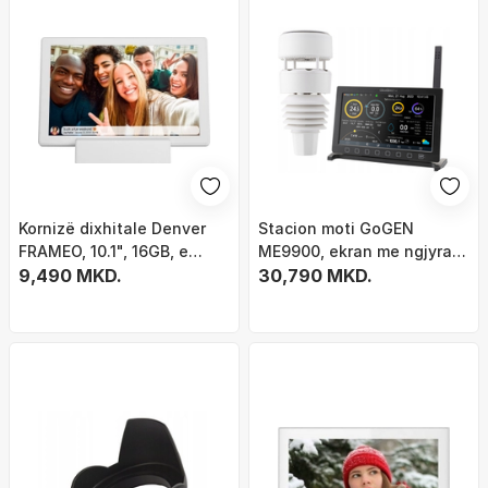
Kornizë dixhitale Denver
Stacion moti GoGEN
FRAMEO, 10.1", 16GB, e
ME9900, ekran me ngjyra,
bardhë
9,490 MKD.
sensor i jashtëm, i zi
30,790 MKD.