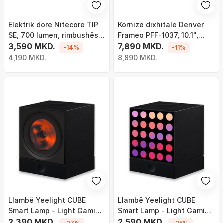
Elektrik dore Nitecore TIP
Kornizë dixhitale Denver
SE, 700 lumen, rimbushës
Frameo PFF-1037, 10.1",
USB C, i zi
3,590 MKD.
16GB, e bardhë
7,890 MKD.
-14%
-11%
4,190 MKD.
8,890 MKD.
Llambë Yeelight CUBE
Llambë Yeelight CUBE
Smart Lamp - Light Gaming
Smart Lamp - Light Gaming
Cube Spot (bazë)
2,390 MKD.
Cube Matrix (bazë)
2,590 MKD.
-27%
-25%