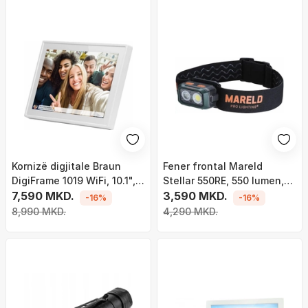
Kornizë digjitale Braun
Fener frontal Mareld
DigiFrame 1019 WiFi, 10.1",
Stellar 550RE, 550 lumen,
16GB, e bardhë
7,590 MKD.
IP64, i zi
3,590 MKD.
-16%
-16%
8,990 MKD.
4,290 MKD.