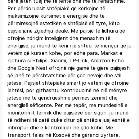
bërë jetën tuaj më të lehtë dhe më të rehatshme.
Për përdoruesit shtëpiakë që kërkojnë të
maksimizojnë kursimet e energjisë dhe të
përmirësojnë estetikën e shtëpisë së tyre, këto
pajisje janë zgjedhja ideale. Me pajisje të lidhura që
ofrojnë ndriçim inteligjent dhe menaxhim të
energjisë, ju mund të keni një shtëpi të mençur që jo
vetëm që kursen kohë, por edhe para. Markat e
njohura si Philips, Xiaomi, TP-Link, Amazon Echo
dhe Google Nest ofrojnë një gamë të gjerë pajisjesh
që janë të përshtatshme për çdo nevojë dhe stil
jetese. Pajisjet shtëpiake smart jo vetëm që ofrojnë
lehtësi, por gjithashtu kontribuojnë në një mënyrë
jetese më të qëndrueshme përmes zerimit dhe
energjisë sëfiçente. Për më tepër, me mundësinë e
monitorimit termik dhe pajisjeve për siguri, ju mund
të ndiheni të qetë duke ditur që shtëpia juaj është e
mbrojtur dhe e kontrolluar në çdo kohë. Me
transport falas në Kosovë dhe garanci zyrtare,