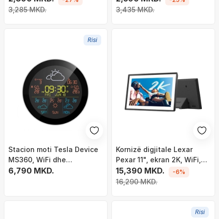
3,285 MKD.
3,435 MKD.
Risi
Stacion moti Tesla Device
Kornizë digjitale Lexar
MS360, WiFi dhe
Pexar 11", ekran 2K, WiFi,
Bluetooth, ekran me
6,790 MKD.
32GB
15,390 MKD.
-6%
ngjyra, i bardhë
16,290 MKD.
Risi