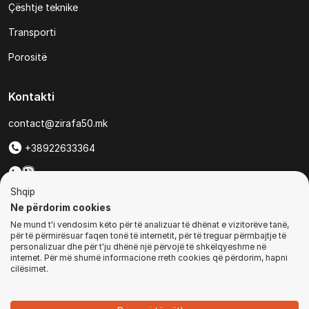
Çështje teknike
Transporti
Porositë
Kontakti
contact@zirafa50.mk
+38922633364
Për kërkesa të ofertave:
Shqip
b2b@zirafa50.mk
Ne përdorim cookies
Ne mund t'i vendosim këto për të analizuar të dhënat e vizitorëve tanë,
Jadranska Magistrala No. 86, Skopje, North Macedonia
për të përmirësuar faqen tonë të internetit, për të treguar përmbajtje të
personalizuar dhe për t'ju dhënë një përvojë të shkëlqyeshme në
internet. Për më shumë informacione rreth cookies që përdorim, hapni
cilësimet.
© Të gjitha të drejtat e rezervuara