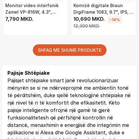
Monitor video interfonik
Kornizë digjitale Braun
Zamel VP-816W, 4.3",
DigiFrame 1083, 9.7", IPS, e
montim muror, i bardhë
7,790 MKD.
zezë
10,690 MKD.
-14%
12,390 MKD.
SHFAQ MË SHUMË PRODUKTE
Pajisje Shtëpiake
Pajisjet shtëpiake smart janë revolucionarizuar
mënyrën se si ne ndërveprojmë me ambientin tonë
të përditshëm, duke sjellë teknologjinë shtëpiake në
një nivel të ri të komfortit dhe efikasitetit. Këto
pajisje inteligjente ofrojnë një gamë të gjerë
funksionalitetesh që përfshijnë kontrollin në
distancë, menaxhimin e energjisë dhe integrimin me
aplikacione si Alexa dhe Google Assistant, duke e