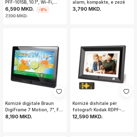
PFF-1015B, 10.1", Wi-Fi,
alarm, kompakte, e zezë
16GB, e zezë
6,590 MKD.
3,790 MKD.
-8%
7,190 MKD.
Kornizë digjitale Braun
Kornizë dixhitale për
DigiFrame 7 Motion, 7", Full
fotografi Kodak RDPF-
HD, e zezë
8,190 MKD.
1020W, 16:9, 1024x600, e
12,590 MKD.
zezë