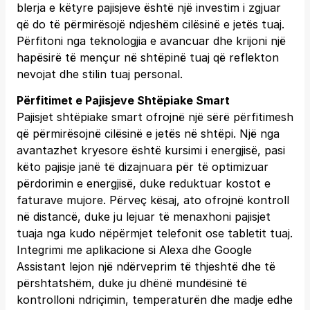
blerja e këtyre pajisjeve është një investim i zgjuar
që do të përmirësojë ndjeshëm cilësinë e jetës tuaj.
Përfitoni nga teknologjia e avancuar dhe krijoni një
hapësirë të mençur në shtëpinë tuaj që reflekton
nevojat dhe stilin tuaj personal.
Përfitimet e Pajisjeve Shtëpiake Smart
Pajisjet shtëpiake smart ofrojnë një sërë përfitimesh
që përmirësojnë cilësinë e jetës në shtëpi. Një nga
avantazhet kryesore është kursimi i energjisë, pasi
këto pajisje janë të dizajnuara për të optimizuar
përdorimin e energjisë, duke reduktuar kostot e
faturave mujore. Përveç kësaj, ato ofrojnë kontroll
në distancë, duke ju lejuar të menaxhoni pajisjet
tuaja nga kudo nëpërmjet telefonit ose tabletit tuaj.
Integrimi me aplikacione si Alexa dhe Google
Assistant lejon një ndërveprim të thjeshtë dhe të
përshtatshëm, duke ju dhënë mundësinë të
kontrolloni ndriçimin, temperaturën dhe madje edhe