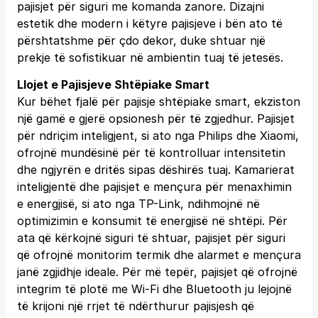
pajisjet për siguri me komanda zanore. Dizajni
estetik dhe modern i këtyre pajisjeve i bën ato të
përshtatshme për çdo dekor, duke shtuar një
prekje të sofistikuar në ambientin tuaj të jetesës.
Llojet e Pajisjeve Shtëpiake Smart
Kur bëhet fjalë për pajisje shtëpiake smart, ekziston
një gamë e gjerë opsionesh për të zgjedhur. Pajisjet
për ndriçim inteligjent, si ato nga Philips dhe Xiaomi,
ofrojnë mundësinë për të kontrolluar intensitetin
dhe ngjyrën e dritës sipas dëshirës tuaj. Kamarierat
inteligjentë dhe pajisjet e mençura për menaxhimin
e energjisë, si ato nga TP-Link, ndihmojnë në
optimizimin e konsumit të energjisë në shtëpi. Për
ata që kërkojnë siguri të shtuar, pajisjet për siguri
që ofrojnë monitorim termik dhe alarmet e mençura
janë zgjidhje ideale. Për më tepër, pajisjet që ofrojnë
integrim të plotë me Wi-Fi dhe Bluetooth ju lejojnë
të krijoni një rrjet të ndërthurur pajisjesh që