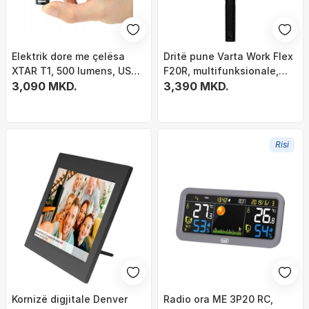
Elektrik dore me çelësa
Dritë pune Varta Work Flex
XTAR T1, 500 lumens, USB
F20R, multifunksionale,
C, shumëngjyrësh
3,090 MKD.
100 lumens, e zezë
3,390 MKD.
Risi
Kornizë digjitale Denver
Radio ora ME 3P20 RC,