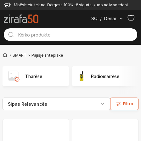
Mbështetu tek ne. Dërgesa 100% të sigurta, kudo në Maqedoni.
SQ
/
Denar
SMART
Pajisje shtëpiake
Tharëse
Radiomarrëse
Filtro