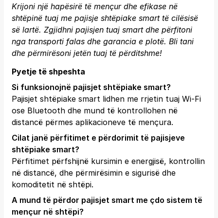
Krijoni një hapësirë të mençur dhe efikase në
shtëpinë tuaj me pajisje shtëpiake smart të cilësisë
së lartë. Zgjidhni pajisjen tuaj smart dhe përfitoni
nga transporti falas dhe garancia e plotë.
Bli tani
dhe përmirësoni jetën tuaj të përditshme!
Pyetje të shpeshta
Si funksionojnë pajisjet shtëpiake smart?
Pajisjet shtëpiake smart lidhen me rrjetin tuaj Wi-Fi
ose Bluetooth dhe mund të kontrollohen në
distancë përmes aplikacioneve të mençura.
Cilat janë përfitimet e përdorimit të pajisjeve
shtëpiake smart?
Përfitimet përfshijnë kursimin e energjisë, kontrollin
në distancë, dhe përmirësimin e sigurisë dhe
komoditetit në shtëpi.
A mund të përdor pajisjet smart me çdo sistem të
mençur në shtëpi?