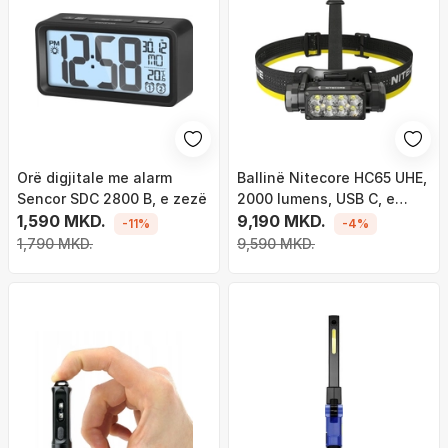
Orë digjitale me alarm
Ballinë Nitecore HC65 UHE,
Sencor SDC 2800 B, e zezë
2000 lumens, USB C, e
1,590 MKD.
zezë
9,190 MKD.
-11%
-4%
1,790 MKD.
9,590 MKD.