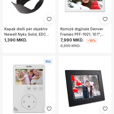
Kapak dielli për objektiv
Kornizë digjitale Denver
Newell Nyks Solid, EDC
Frameo PFF-1021, 10.1",
LED, i zi
1,390 MKD.
WiFi, e bardhë
7,990 MKD.
-10%
8,890 MKD.
Risi