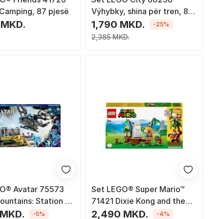
 Camping, 87 pjesë
Výhybky, shina për tren, 8
copa
 MKD.
1,790 MKD.
-25%
2,385 MKD.
O® Avatar 75573
Set LEGO® Super Mario™
ountains: Station 26
71421 Dixie Kong and the
 Samson, 887 pjesë
Jungle Concert - Expansion
 MKD.
2,490 MKD.
-5%
-4%