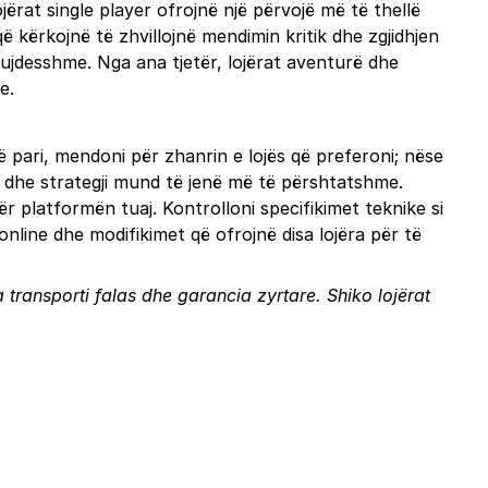
jërat single player ofrojnë një përvojë më të thellë
ë kërkojnë të zhvillojnë mendimin kritik dhe zgjidhjen
kujdesshme. Nga ana tjetër, lojërat aventurë dhe
e.
ë pari, mendoni për zhanrin e lojës që preferoni; nëse
le dhe strategji mund të jenë më të përshtatshme.
r platformën tuaj. Kontrolloni specifikimet teknike si
online dhe modifikimet që ofrojnë disa lojëra për të
a transporti falas dhe garancia zyrtare.
Shiko lojërat