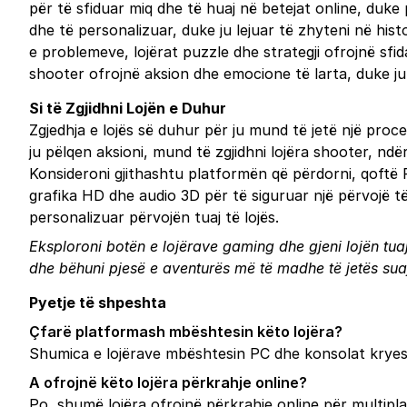
për të sfiduar miq dhe të huaj në betejat online, duke 
dhe të personalizuar, duke ju lejuar të zhyteni në hist
e problemeve, lojërat puzzle dhe strategji ofrojnë sfi
shooter ofrojnë aksion dhe emocione të larta, duke ju 
Si të Zgjidhni Lojën e Duhur
Zgjedhja e lojës së duhur për ju mund të jetë një proc
ju pëlqen aksioni, mund të zgjidhni lojëra shooter, nd
Konsideroni gjithashtu platformën që përdorni, qoftë P
grafika HD dhe audio 3D për të siguruar një përvojë të
personalizuar përvojën tuaj të lojës.
Eksploroni botën e lojërave gaming dhe gjeni lojën tua
dhe bëhuni pjesë e aventurës më të madhe të jetës sua
Pyetje të shpeshta
Çfarë platformash mbështesin këto lojëra?
Shumica e lojërave mbështesin PC dhe konsolat kryesor
A ofrojnë këto lojëra përkrahje online?
Po, shumë lojëra ofrojnë përkrahje online për multipla