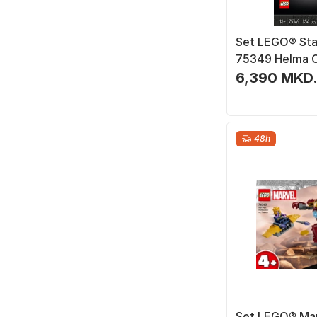
Set LEGO® Sta
75349 Helma C
854 pjesë
6,390 MKD
48h
Set LEGO® Ma