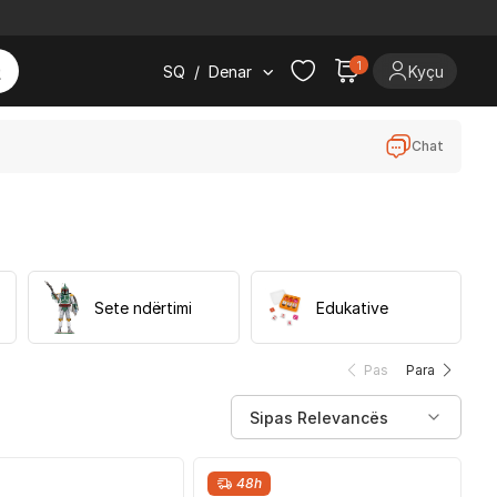
1
SQ
/
Denar
Kyçu
Chat
Sete ndërtimi
Edukative
Pas
Para
48h