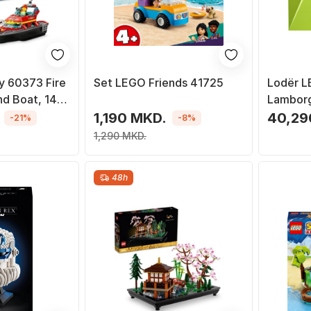
y 60373 Fire
Set LEGO Friends 41725
Lodër L
nd Boat, 144
Lamborg
1,190 MKD.
40,29
-21%
-8%
1,290 MKD.
48h