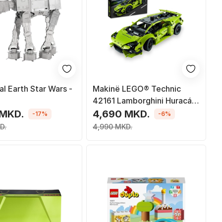
l Earth Star Wars -
Makinë LEGO® Technic
42161 Lamborghini Huracán
Tecnica
 MKD.
4,690 MKD.
-17%
-6%
D.
4,990 MKD.