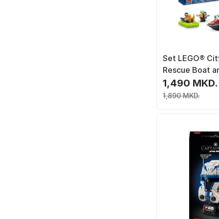
Set LEGO® Cit
Rescue Boat a
pjesë
1,490 MKD.
1,890 MKD.