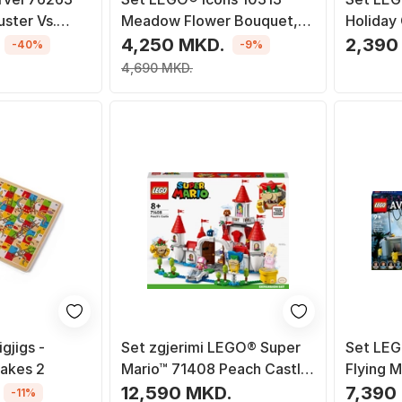
uster Vs.
Meadow Flower Bouquet,
Holiday
së
939 pjesë
4,250 MKD.
2,390
-40%
-9%
4,690 MKD.
gjigs -
Set zgjerimi LEGO® Super
Set LEG
nakes 2
Mario™ 71408 Peach Castle,
Flying M
1216 pjesë
and RDA
12,590 MKD.
7,390
-11%