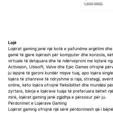
1,890 MKD.
Lojë
Lojërat gaming janë një botë e pafundme argëtimi dhe s
gamë të gjerë lojërash për kompjuter dhe konzola, këto
virtuale të detajuara dhe të ndërveproni me lojtarë ng
Activision, Ubisoft, Valve dhe Epic Games ofrojnë për
ju lejojnë të garoni kundër miqve tuaj, apo lojëra single
lojëra të zhanreve të ndryshme si raja, strategji, a
online, këto lojëra ofrojnë fleksibilitet dhe mundësi p
zyrtare, blerja e lojërave tuaja të preferuara bëhet një
mirë, lojërat gaming janë zgjidhja e përsosur për ju.
Përdorimet e Lojërave Gaming
Lojërat gaming ofrojnë një sërë përdorimesh që i bëjnë