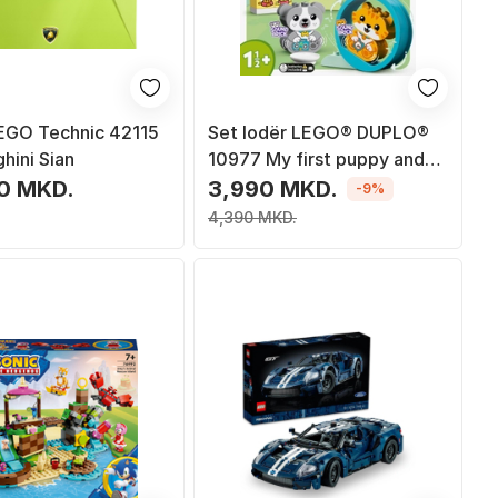
EGO Technic 42115
Set lodër LEGO® DUPLO®
hini Sian
10977 My first puppy and
kitten making sounds, 22
0 MKD.
3,990 MKD.
-9%
pjesë
4,390 MKD.