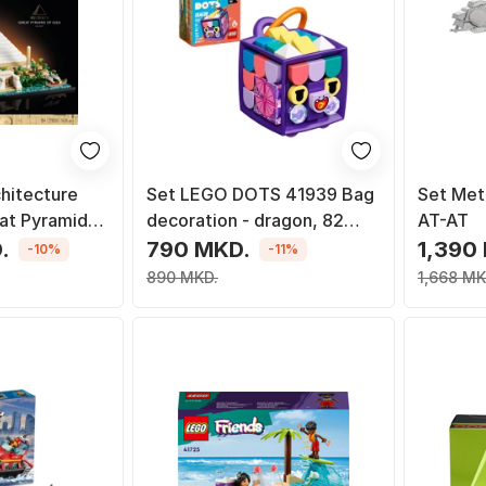
hitecture
Set LEGO DOTS 41939 Bag
Set Meta
at Pyramid
decoration - dragon, 82
AT-AT
pjesë
.
790 MKD.
1,390
-10%
-11%
890 MKD.
1,668 MK