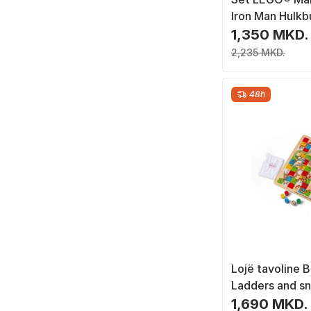
Iron Man Hulkb
Thanos, 66 pje
1,350 MKD.
2,235 MKD.
48h
Lojë tavoline Bi
Ladders and s
1,690 MKD.