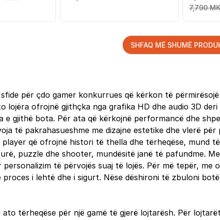
7,790 MK
SHFAQ MË SHUMË PRODU
fide për çdo gamer konkurrues që kërkon të përmirësojë aft
 lojëra ofrojnë gjithçka nga grafika HD dhe audio 3D deri t
a e gjithë bota. Për ata që kërkojnë performancë dhe shpejt
voja të pakrahasueshme me dizajne estetike dhe vlerë për p
 player që ofrojnë histori të thella dhe tërheqëse, mund të g
venturë, puzzle dhe shooter, mundësitë janë të pafundme.
ër personalizim të përvojës suaj të lojës. Për më tepër, me
 proces i lehtë dhe i sigurt. Nëse dëshironi të zbuloni botë
 ato tërheqëse për një gamë të gjerë lojtarësh. Për lojtar