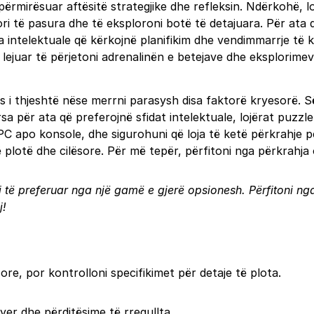
përmirësuar aftësitë strategjike dhe refleksin. Ndërkohë, lo
ori të pasura dhe të eksploroni botë të detajuara. Për ata q
da intelektuale që kërkojnë planifikim dhe vendimmarrje të 
lejuar të përjetoni adrenalinën e betejave dhe eksplorimev
es i thjeshtë nëse merrni parasysh disa faktorë kryesorë. S
ërsa për ata që preferojnë sfidat intelektuale, lojërat puzz
C apo konsole, dhe sigurohuni që loja të ketë përkrahje pë
 plotë dhe cilësore. Për më tepër, përfitoni nga përkrahja 
j të preferuar nga një gamë e gjerë opsionesh. Përfitoni ng
j!
e, por kontrolloni specifikimet për detaje të plota.
yer dhe përditësime të rregullta.