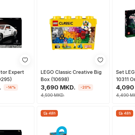
tor Expert
LEGO Classic Creative Big
Set LEG
0295)
Box (10698)
10311 O
.
3,690 MKD.
4,090
-14%
-20%
4,590 MKD.
4,490 M
48h
48h