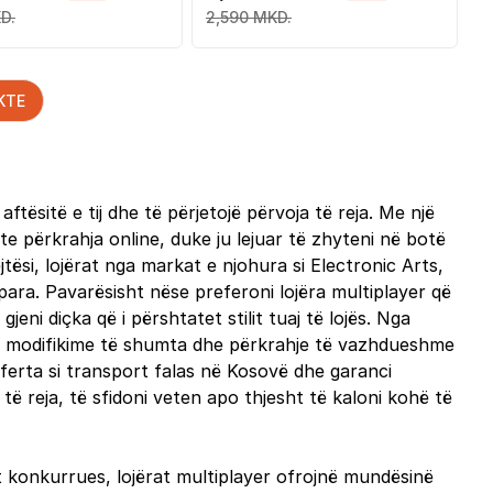
Set
D.
2,590 MKD.
KTE
ësitë e tij dhe të përjetojë përvoja të reja. Me një
e përkrahja online, duke ju lejuar të zhyteni në botë
ësi, lojërat nga markat e njohura si Electronic Arts,
ara. Pavarësisht nëse preferoni lojëra multiplayer që
jeni diçka që i përshtatet stilit tuaj të lojës. Nga
 Me modifikime të shumta dhe përkrahje të vazhdueshme
 oferta si transport falas në Kosovë dhe garanci
 të reja, të sfidoni veten apo thjesht të kaloni kohë të
ët konkurrues, lojërat multiplayer ofrojnë mundësinë