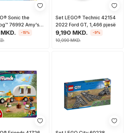
O® Sonic the
Set LEGO® Technic 42154
og™ 76992 Amy's
2022 Ford GT, 1,466 pjesë
Rescue Island, 388
 MKD.
9,190 MKD.
-15%
-9%
D.
10,090 MKD.
O® Friends 41726
Set LEGO City 60238