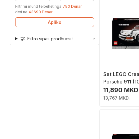
Filtrimi mund të bëhet nga
790 Denar
deri në
43690 Denar
Apliko
Filtro sipas prodhuesit
Set LEGO Crea
Porsche 911 (1
11,890 MKD
13,767 MKD.