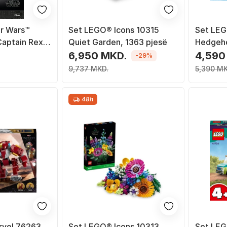
r Wars™
Set LEGO® Icons 10315
Set LEG
aptain Rex,
Quiet Garden, 1363 pjesë
Hedgeh
Animal 
.
6,950 MKD.
4,590
-29%
pjesë
9,737 MKD.
5,390 MK
48h
rvel 76263
Set LEGO® Icons 10313
Set LEG