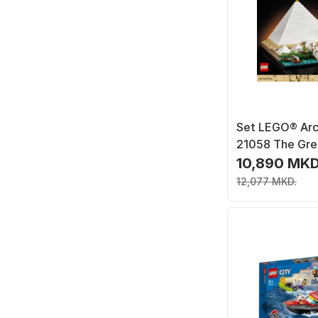
Set LEGO® Arc
21058 The Gre
of Giza
10,890 MKD
12,077 MKD.