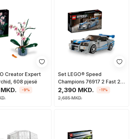
O Creator Expert
Set LEGO® Speed
rchid, 608 pjesë
Champions 76917 2 Fast 2
Furious Nissan Skyline GT-R
 MKD.
2,390 MKD.
-9%
-11%
(R34)
KD.
2,685 MKD.