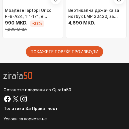
Mbajtëse laptopi Orico
Вертикална држачка за
PFB-A24, 11"-17", e
нотбук LMP 20420, за
rregullueshme, e zezë
990 MKD.
MacBook 12&quot; до
4,690 MKD.
-23%
16&quot;, алуминиум,
1,290 MKD.
сива
ПОКАЖЕТЕ ПОВЕЌЕ ПРОИЗВОДИ
Останете поврзани со Gjirafa50
Политика За Приватност
Услови за користење