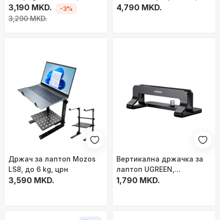
17\", 6 вентилатори, сив
3,190 MKD.
USB приклучник,
4,790 MKD.
-3%
алуминиум, сив
3,290 MKD.
Држач за лаптоп Mozos
Вертикална држачка за
LS8, до 6 kg, црн
лаптоп UGREEN,
3,590 MKD.
алуминиумска,
1,790 MKD.
прилагодлива, сива