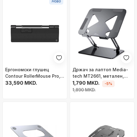
Ново
Ергономски глушец
Држач за лаптоп Media-
Contour RollerMouse Pro,
tech MT2661, метален,
со кабел, 2800 DPI, црн
33,590 MKD.
10"-17", црн
1,790 MKD.
-5%
1,890 MKD.