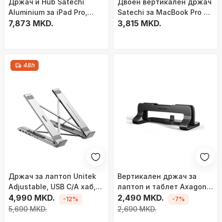
Држач и Hub Satechi
Двоен вертикален држач
Aluminium за iPad Pro,
Satechi за MacBook Pro и
сива боја
7,873 MKD.
iPad, сив
3,815 MKD.
48h
Држач за лаптоп Unitek
Вертикален држач за
Adjustable, USB C/A хаб,
лаптоп и таблет Axagon
HDMI 2.0, PD 100W,
4,990 MKD.
STND-VB, за уреди од 10"
2,490 MKD.
-12%
-7%
сребрен
до 17.3", метален, црн
5,690 MKD.
2,690 MKD.