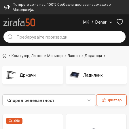
Потпрете се на нас. 100% безбедна достава насекаде во
Македонија.
MK
/
Denar
Компјутер, Лаптоп и Монитор
Лаптоп
Додатоци
Држачи и Л
Држачи
Ладилник
Филтер
48h