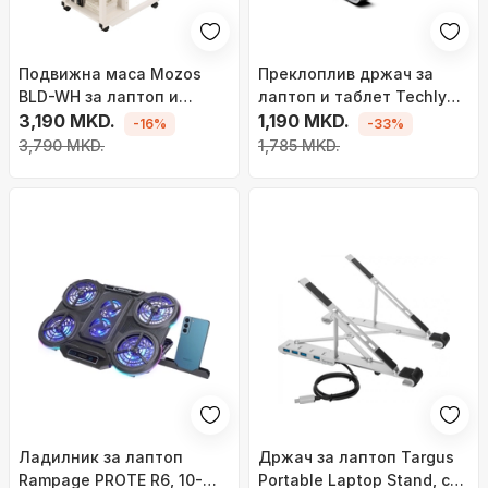
Подвижна маса Mozos
Преклоплив држач за
BLD-WH за лаптоп и
лаптоп и таблет Techly
проектор, со тркала,
3,190 MKD.
ICA-TBL 134TY, 10\" 16\",
1,190 MKD.
-16%
-33%
бела
алуминиум, сив
3,790 MKD.
1,785 MKD.
Ладилник за лаптоп
Држач за лаптоп Targus
Rampage PROTE R6, 10-
Portable Laptop Stand, со