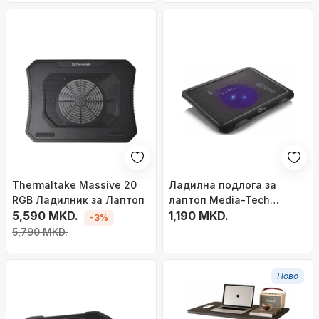
Thermaltake Massive 20
Ладилна подлога за
RGB Ладилник за Лаптоп
лаптоп Media-Tech
5,590 MKD.
MT2660, вентилатор со
1,190 MKD.
-3%
осветлување, USB, црна
5,790 MKD.
Ново