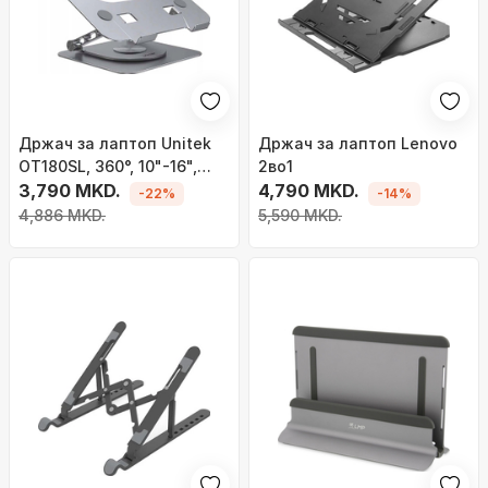
Држач за лаптоп Unitek
Држач за лаптоп Lenovo
OT180SL, 360°, 10"-16",
2во1
сребрен
3,790 MKD.
4,790 MKD.
-22%
-14%
4,886 MKD.
5,590 MKD.