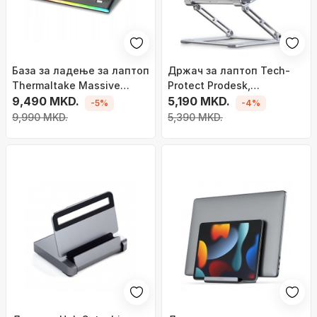
База за ладење за лаптоп
Држач за лаптоп Tech-
Thermaltake Massive
Protect Prodesk,
Extreme, до 18\", RGB
9,490 MKD.
алуминиум, до 17", сив
5,190 MKD.
-5%
-4%
осветлување, црна
9,990 MKD.
5,390 MKD.