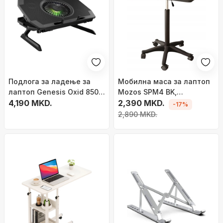
Подлога за ладење за
Мобилна маса за лаптоп
лаптоп Genesis Oxid 850
Mozos SPM4 BK,
RGB NHG-1858, 17.3\", 5
4,190 MKD.
прилагодлива висина, со
2,390 MKD.
-17%
вентилатори, црна
тркала, црна
2,890 MKD.