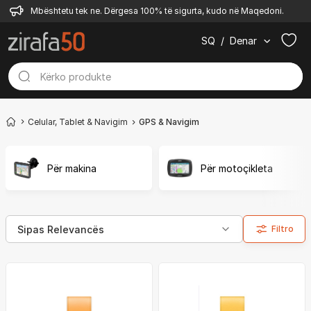
Mbështetu tek ne. Dërgesa 100% të sigurta, kudo në Maqedoni.
SQ
/
Denar
Celular, Tablet & Navigim
GPS & Navigim
Për makina
Për motoçikleta
Filtro