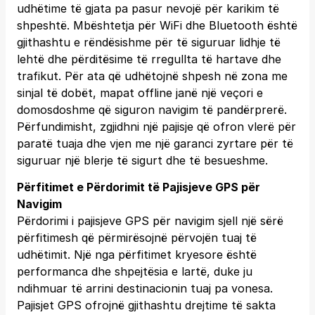
udhëtime të gjata pa pasur nevojë për karikim të
shpeshtë. Mbështetja për WiFi dhe Bluetooth është
gjithashtu e rëndësishme për të siguruar lidhje të
lehtë dhe përditësime të rregullta të hartave dhe
trafikut. Për ata që udhëtojnë shpesh në zona me
sinjal të dobët, mapat offline janë një veçori e
domosdoshme që siguron navigim të pandërprerë.
Përfundimisht, zgjidhni një pajisje që ofron vlerë për
paratë tuaja dhe vjen me një garanci zyrtare për të
siguruar një blerje të sigurt dhe të besueshme.
Përfitimet e Përdorimit të Pajisjeve GPS për
Navigim
Përdorimi i pajisjeve GPS për navigim sjell një sërë
përfitimesh që përmirësojnë përvojën tuaj të
udhëtimit. Një nga përfitimet kryesore është
performanca dhe shpejtësia e lartë, duke ju
ndihmuar të arrini destinacionin tuaj pa vonesa.
Pajisjet GPS ofrojnë gjithashtu drejtime të sakta