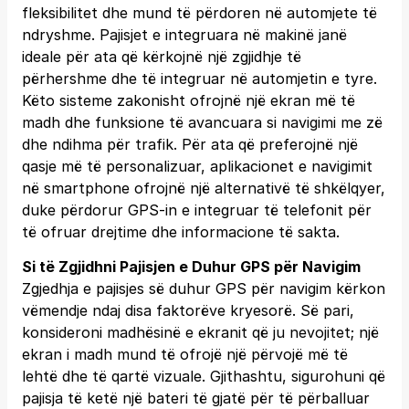
fleksibilitet dhe mund të përdoren në automjete të
ndryshme. Pajisjet e integruara në makinë janë
ideale për ata që kërkojnë një zgjidhje të
përhershme dhe të integruar në automjetin e tyre.
Këto sisteme zakonisht ofrojnë një ekran më të
madh dhe funksione të avancuara si navigimi me zë
dhe ndihma për trafik. Për ata që preferojnë një
qasje më të personalizuar, aplikacionet e navigimit
në smartphone ofrojnë një alternativë të shkëlqyer,
duke përdorur GPS-in e integruar të telefonit për
të ofruar drejtime dhe informacione të sakta.
Si të Zgjidhni Pajisjen e Duhur GPS për Navigim
Zgjedhja e pajisjes së duhur GPS për navigim kërkon
vëmendje ndaj disa faktorëve kryesorë. Së pari,
konsideroni madhësinë e ekranit që ju nevojitet; një
ekran i madh mund të ofrojë një përvojë më të
lehtë dhe të qartë vizuale. Gjithashtu, sigurohuni që
pajisja të ketë një bateri të gjatë për të përballuar