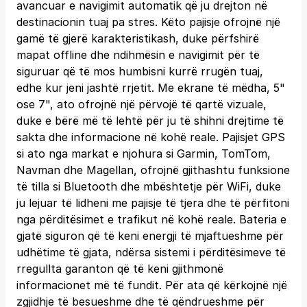
avancuar e navigimit automatik që ju drejton në
destinacionin tuaj pa stres. Këto pajisje ofrojnë një
gamë të gjerë karakteristikash, duke përfshirë
mapat offline dhe ndihmësin e navigimit për të
siguruar që të mos humbisni kurrë rrugën tuaj,
edhe kur jeni jashtë rrjetit. Me ekrane të mëdha, 5"
ose 7", ato ofrojnë një përvojë të qartë vizuale,
duke e bërë më të lehtë për ju të shihni drejtime të
sakta dhe informacione në kohë reale. Pajisjet GPS
si ato nga markat e njohura si Garmin, TomTom,
Navman dhe Magellan, ofrojnë gjithashtu funksione
të tilla si Bluetooth dhe mbështetje për WiFi, duke
ju lejuar të lidheni me pajisje të tjera dhe të përfitoni
nga përditësimet e trafikut në kohë reale. Bateria e
gjatë siguron që të keni energji të mjaftueshme për
udhëtime të gjata, ndërsa sistemi i përditësimeve të
rregullta garanton që të keni gjithmonë
informacionet më të fundit. Për ata që kërkojnë një
zgjidhje të besueshme dhe të qëndrueshme për