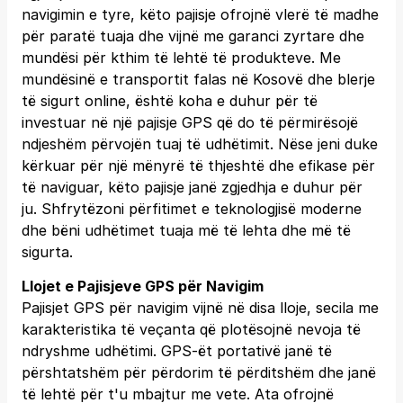
navigimin e tyre, këto pajisje ofrojnë vlerë të madhe
për paratë tuaja dhe vijnë me garanci zyrtare dhe
mundësi për kthim të lehtë të produkteve. Me
mundësinë e transportit falas në Kosovë dhe blerje
të sigurt online, është koha e duhur për të
investuar në një pajisje GPS që do të përmirësojë
ndjeshëm përvojën tuaj të udhëtimit. Nëse jeni duke
kërkuar për një mënyrë të thjeshtë dhe efikase për
të naviguar, këto pajisje janë zgjedhja e duhur për
ju. Shfrytëzoni përfitimet e teknologjisë moderne
dhe bëni udhëtimet tuaja më të lehta dhe më të
sigurta.
Llojet e Pajisjeve GPS për Navigim
Pajisjet GPS për navigim vijnë në disa lloje, secila me
karakteristika të veçanta që plotësojnë nevoja të
ndryshme udhëtimi. GPS-ët portativë janë të
përshtatshëm për përdorim të përditshëm dhe janë
të lehtë për t'u mbajtur me vete. Ata ofrojnë