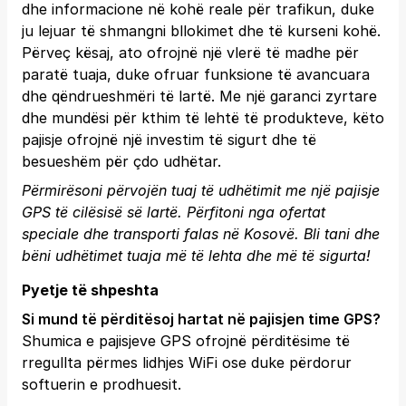
dhe informacione në kohë reale për trafikun, duke
ju lejuar të shmangni bllokimet dhe të kurseni kohë.
Përveç kësaj, ato ofrojnë një vlerë të madhe për
paratë tuaja, duke ofruar funksione të avancuara
dhe qëndrueshmëri të lartë. Me një garanci zyrtare
dhe mundësi për kthim të lehtë të produkteve, këto
pajisje ofrojnë një investim të sigurt dhe të
besueshëm për çdo udhëtar.
Përmirësoni përvojën tuaj të udhëtimit me një pajisje
GPS të cilësisë së lartë. Përfitoni nga ofertat
speciale dhe transporti falas në Kosovë.
Bli tani
dhe
bëni udhëtimet tuaja më të lehta dhe më të sigurta!
Pyetje të shpeshta
Si mund të përditësoj hartat në pajisjen time GPS?
Shumica e pajisjeve GPS ofrojnë përditësime të
rregullta përmes lidhjes WiFi ose duke përdorur
softuerin e prodhuesit.