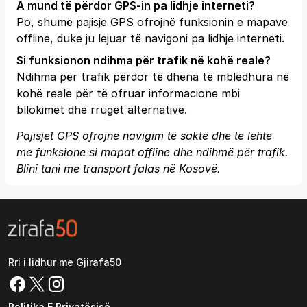
A mund të përdor GPS-in pa lidhje interneti?
Po, shumë pajisje GPS ofrojnë funksionin e mapave
offline, duke ju lejuar të navigoni pa lidhje interneti.
Si funksionon ndihma për trafik në kohë reale?
Ndihma për trafik përdor të dhëna të mbledhura në
kohë reale për të ofruar informacione mbi
bllokimet dhe rrugët alternative.
Pajisjet GPS ofrojnë navigim të saktë dhe të lehtë
me funksione si mapat offline dhe ndihmë për trafik.
Blini tani me transport falas në Kosovë.
Rri i lidhur me Gjirafa50
Politika E Privatësisë