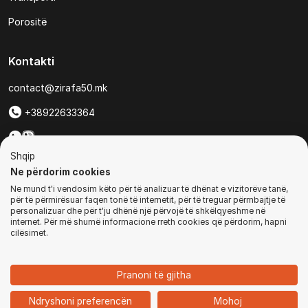
Porositë
Kontakti
contact@zirafa50.mk
+38922633364
Për kërkesa të ofertave:
Shqip
b2b@zirafa50.mk
Ne përdorim cookies
Ne mund t'i vendosim këto për të analizuar të dhënat e vizitorëve tanë,
Jadranska Magistrala No. 86, Skopje, North Macedonia
për të përmirësuar faqen tonë të internetit, për të treguar përmbajtje të
personalizuar dhe për t'ju dhënë një përvojë të shkëlqyeshme në
internet. Për më shumë informacione rreth cookies që përdorim, hapni
cilësimet.
© Të gjitha të drejtat e rezervuara
Pranoni të gjitha
1
Ndryshoni preferencën
Mohoj