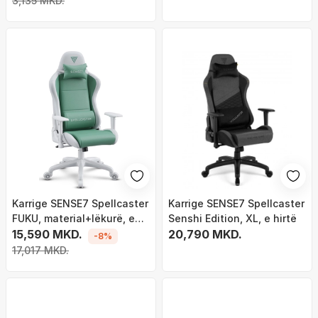
3,135 MKD.
Karrige SENSE7 Spellcaster
Karrige SENSE7 Spellcaster
FUKU, material+lëkurë, e
Senshi Edition, XL, e hirtë
gjelbër/ bardhë
15,590 MKD.
20,790 MKD.
-8%
17,017 MKD.