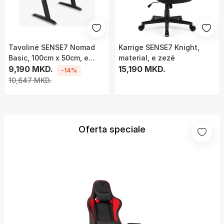
Tavolinë SENSE7 Nomad
Karrige SENSE7 Knight,
Basic, 100cm x 50cm, e
material, e zezë
zezë
9,190 MKD.
15,190 MKD.
-14%
10,647 MKD.
Oferta speciale