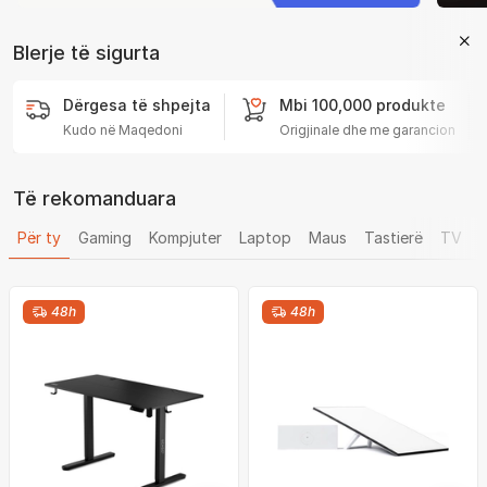
Blerje të sigurta
Dërgesa të shpejta
Mbi 100,000 produkte
Kudo në Maqedoni
Origjinale dhe me garancion
Të rekomanduara
Për ty
Gaming
Kompjuter
Laptop
Maus
Tastierë
TV
K
48h
48h