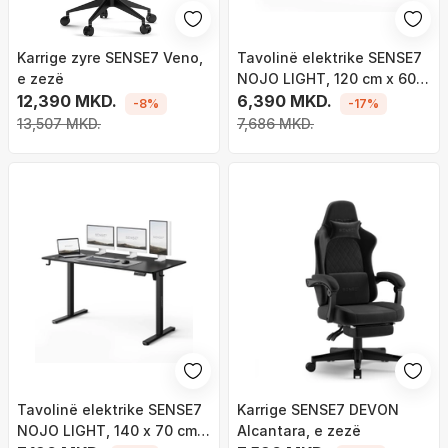
Karrige zyre SENSE7 Veno,
Tavolinë elektrike SENSE7
e zezë
NOJO LIGHT, 120 cm x 60
12,390 MKD.
cm, e bardhë
6,390 MKD.
-8%
-17%
13,507 MKD.
7,686 MKD.
Tavolinë elektrike SENSE7
Karrige SENSE7 DEVON
NOJO LIGHT, 140 x 70 cm,
Alcantara, e zezë