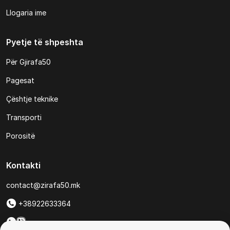
Llogaria ime
Pyetje të shpeshta
Për Gjirafa50
Pagesat
Çështje teknike
Transporti
Porositë
Kontakti
contact@zirafa50.mk
+38922633364