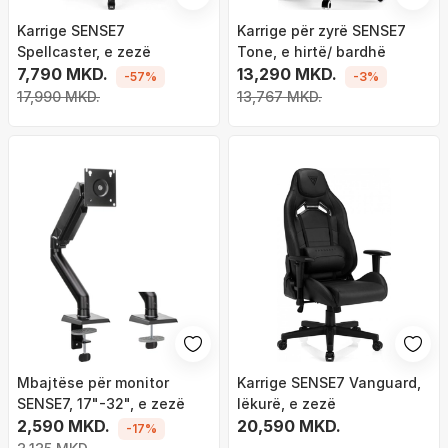
Karrige SENSE7
Karrige për zyrë SENSE7
Spellcaster, e zezë
Tone, e hirtë/ bardhë
7,790 MKD.
13,290 MKD.
-57%
-3%
17,990 MKD.
13,767 MKD.
Mbajtëse për monitor
Karrige SENSE7 Vanguard,
SENSE7, 17"-32", e zezë
lëkurë, e zezë
2,590 MKD.
20,590 MKD.
-17%