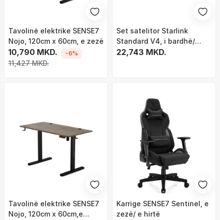
Tavolinë elektrike SENSE7
Set satelitor Starlink
Nojo, 120cm x 60cm, e zezë
Standard V4, i bardhë/
10,790 MKD.
hirtë
22,743 MKD.
-6%
11,427 MKD.
Tavolinë elektrike SENSE7
Karrige SENSE7 Sentinel, e
Nojo, 120cm x 60cm,e
zezë/ e hirtë