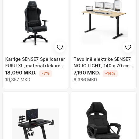
Karrige SENSE7 Spellcaster
Tavolinë elektrike SENSE7
FUKU XL, material+lëkurë,
NOJO LIGHT, 140 x 70 cm,
e zezë
18,090 MKD.
kafe e hapur
7,190 MKD.
-7%
-14%
19,357 MKD.
8,386 MKD.