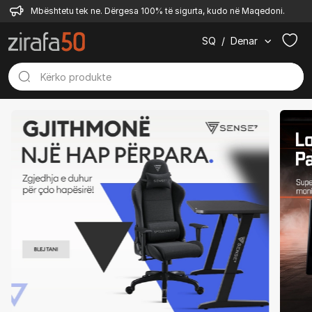
Mbështetu tek ne. Dërgesa 100% të sigurta, kudo në Maqedoni.
SQ
/
Denar