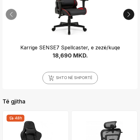
NSE7 Spellcaster, e zezë/kuqe
Karrige S
18,690 MKD.
SHTO NË SHPORTË
Të gjitha
48h