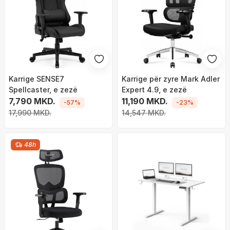
Karrige SENSE7
Karrige për zyre Mark Adler
Spellcaster, e zezë
Expert 4.9, e zezë
7,790 MKD.
11,190 MKD.
-57%
-23%
17,990 MKD.
14,547 MKD.
48h