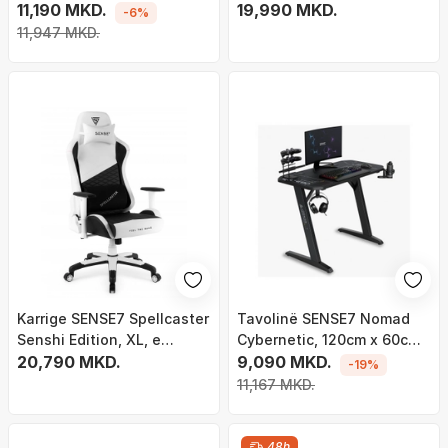
zezë/ druri
11,190 MKD.
19,990 MKD.
-6%
11,947 MKD.
Karrige SENSE7 Spellcaster
Tavolinë SENSE7 Nomad
Senshi Edition, XL, e
Cybernetic, 120cm x 60cm,
bardhë
20,790 MKD.
e zezë
9,090 MKD.
-19%
11,167 MKD.
48h