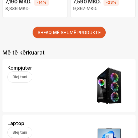
e zezë
7,190 MKD.
7,590 MKD.
-14%
-23%
8,386 MKD.
9,867 MKD.
SHFAQ MË SHUMË PRODUKTE
Më të kërkuarat
Kompjuter
Blej tani
Laptop
Blej tani