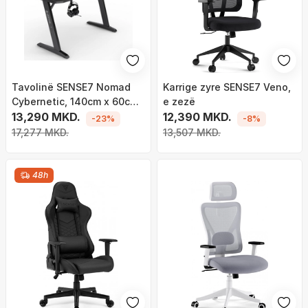
Tavolinë SENSE7 Nomad
Karrige zyre SENSE7 Veno,
Cybernetic, 140cm x 60cm,
e zezë
e zezë
13,290 MKD.
12,390 MKD.
-23%
-8%
17,277 MKD.
13,507 MKD.
48h