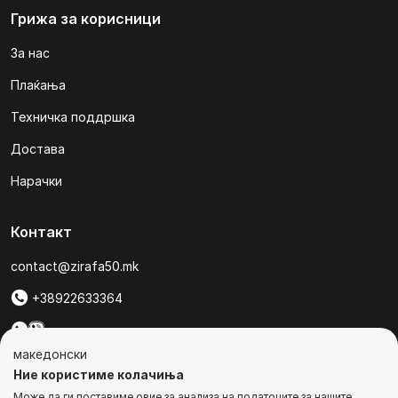
Грижа за корисници
За нас
Плаќања
Техничка поддршка
Достава
Нарачки
Контакт
contact@zirafa50.mk
+38922633364
За барања на понуди, контактирајте нѐ на:
македонски
b2b@zirafa50.mk
Ние користиме колачиња
Може да ги поставиме овие за анализа на податоците за нашите