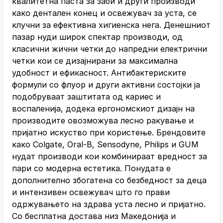
квалитетна паста за заби и други производи
како дентален конец и освежувач за уста, се
клучни за ефективна хигиенска нега. Денешниот
пазар нуди широк спектар производи, од
класични жични четки до напредни електрични
четки кои се дизајнирани за максимална
удобност и ефикасност. Антибактериските
формули со флуор и други активни состојки ја
подобруваат заштитата од кариес и
воспаленија, додека ергономскиот дизајн на
производите овозможува лесно ракување и
пријатно искуство при користење. Брендовите
како Colgate, Oral-B, Sensodyne, Philips и GUM
нудат производи кои комбинираат вредност за
пари со модерна естетика. Понудата е
дополнително збогатена со безбедност за деца
и интензивен освежувач што го прави
одржувањето на здрава уста лесно и пријатно.
Со бесплатна достава низ Македонија и