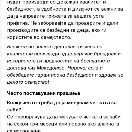
нудат производи со докажан квалитет и
безбедност, а удобноста и дизајнот се важни за
да ја направите грижата за вашата уста
пријатна. Не заборавајте да проверите и дали
производите се безбедни за деца, ако ги
користите во семејството.
Вложете во вашата дентална хигиена со
квалитетни производи од доверливи брендови и
искористете ги предностите на бесплатната
достава низ Македонија.
Нарачај сега
и
обезбедете гарантирана безбедност и здравје за
целото семејство!
Често поставувани прашања
Колку често треба да ја менувам четката за
заби?
Се препорачува да ја менувате четката за заби
на секои три месеци или порано ако влакната
се истрошени.