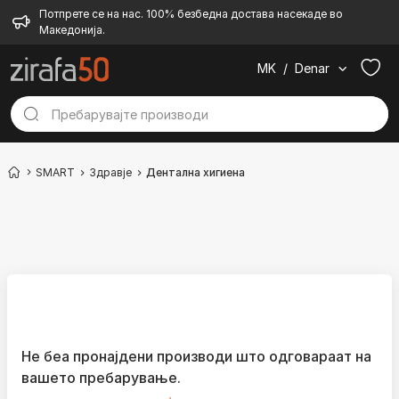
Потпрете се на нас. 100% безбедна достава насекаде во
Македонија.
MK
/
Denar
SMART
Здравје
Дентална хигиена
Не беа пронајдени производи што одговараат на
вашето пребарување.