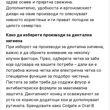
здрав осмев и пријатна свежина.
Дополнително, удобноста и ергономскиот
дизајн на овие производи го олеснуваат
нивното користење и ги прават погодни за
целото семејство.
Како да изберете производи за дентална
хигиена
При изборот на производи за дентална хигиена,
важно е да обрнете внимание на неколку
клучни фактори. Прво, одберете четка за заби
која одговара на вашите потреби – дали ви е
потребна жична четка или електрична четка со
специјални функции за подобро чистење.
Пастата за заби треба да содржи флуор и
антибактериски формули за максимална
заштита. Денталниот конец и освежувачот за
уста се корисни додатоци кои ја дополнуваат
рутината. Брендовите како Colgate и Oral-B