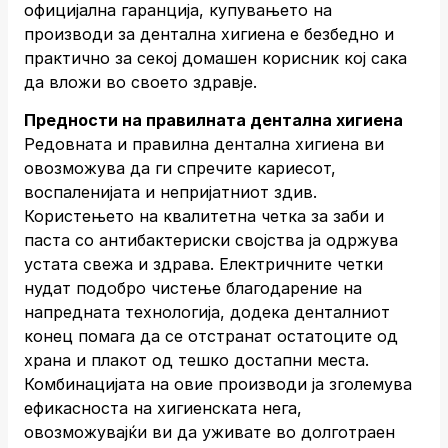
официјална гаранција, купувањето на
производи за дентална хигиена е безбедно и
практично за секој домашен корисник кој сака
да вложи во своето здравје.
Предности на правилната дентална хигиена
Редовната и правилна дентална хигиена ви
овозможува да ги спречите кариесот,
воспаленијата и непријатниот здив.
Користењето на квалитетна четка за заби и
паста со антибактериски својства ја одржува
устата свежа и здрава. Електричните четки
нудат подобро чистење благодарение на
напредната технологија, додека денталниот
конец помага да се отстранат остатоците од
храна и плакот од тешко достапни места.
Комбинацијата на овие производи ја зголемува
ефикасноста на хигиенската нега,
овозможувајќи ви да уживате во долготраен