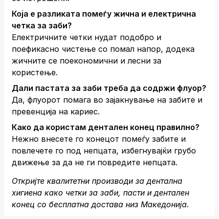
Која е разликата помеѓу жична и електрична
четка за заби?
Електричните четки нудат подобро и
поефикасно чистење со помал напор, додека
жичните се поекономични и лесни за
користење.
Дали пастата за заби треба да содржи флуор?
Да, флуорот помага во зајакнување на забите и
превенција на кариес.
Како да користам дентален конец правилно?
Нежно внесете го конецот помеѓу забите и
повлечете го под непцата, избегнувајќи грубо
движење за да не ги повредите непцата.
Откријте квалитетни производи за дентална
хигиена како четки за заби, пасти и дентален
конец со бесплатна достава низ Македонија.