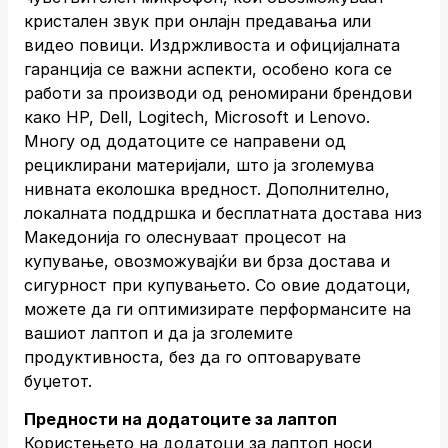
кристален звук при онлајн предавања или
видео повици. Издржливоста и официјалната
гаранција се важни аспекти, особено кога се
работи за производи од реномирани брендови
како HP, Dell, Logitech, Microsoft и Lenovo.
Многу од додатоците се направени од
рециклирани материјали, што ја зголемува
нивната еколошка вредност. Дополнително,
локалната поддршка и бесплатната достава низ
Македонија го олеснуваат процесот на
купување, овозможувајќи ви брза достава и
сигурност при купувањето. Со овие додатоци,
можете да ги оптимизирате перформансите на
вашиот лаптоп и да ја зголемите
продуктивноста, без да го оптоварувате
буџетот.
Предности на додатоците за лаптоп
Користењето на додатоци за лаптоп носи