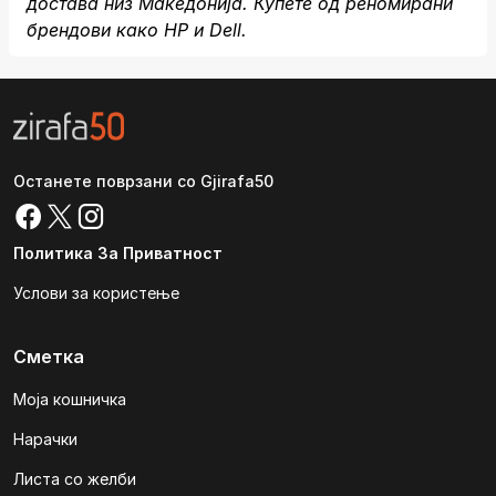
достава низ Македонија. Купете од реномирани
брендови како HP и Dell.
Останете поврзани со Gjirafa50
Политика За Приватност
Услови за користење
Сметка
Моја кошничка
Нарачки
Листа со желби