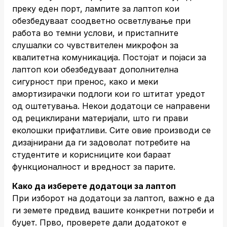
преку еден порт, лампите за лаптоп кои
обезбедуваат соодветно осветлување при
работа во темни услови, и пристапните
слушалки со чувствителен микрофон за
квалитетна комуникација. Постојат и појаси за
лаптоп кои обезбедуваат дополнителна
сигурност при пренос, како и меки
амортизирачки подлоги кои го штитат уредот
од оштетувања. Некои додатоци се направени
од рециклирани материјали, што ги прави
еколошки прифатливи. Сите овие производи се
дизајнирани да ги задоволат потребите на
студентите и корисниците кои бараат
функционалност и вредност за парите.
Како да изберете додатоци за лаптоп
При изборот на додатоци за лаптоп, важно е да
ги земете предвид вашите конкретни потреби и
буџет. Прво, проверете дали додатокот е