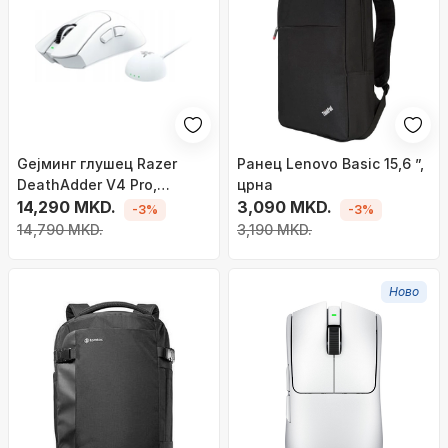
Geјминг глушец Razer
Ранец Lenovo Basic 15,6 ”,
DeathAdder V4 Pro,
црна
оптички, безжичен, бел
14,290 MKD.
3,090 MKD.
-3%
-3%
14,790 MKD.
3,190 MKD.
Ново