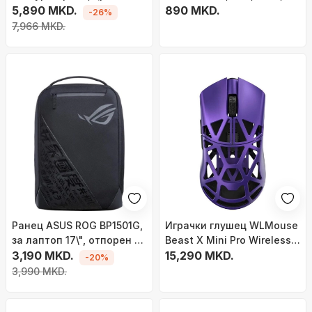
5,890 MKD.
бел
890 MKD.
-26%
7,966 MKD.
Ранец ASUS ROG BP1501G,
Играчки глушец WLMouse
за лаптоп 17\", отпорен на
Beast X Mini Pro Wireless,
вода, црн
3,190 MKD.
36g, RGB, виолетов
15,290 MKD.
-20%
3,990 MKD.