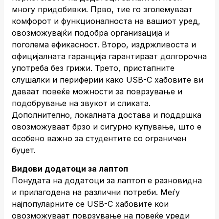
многу придобивки. Прво, тие го зголемуваат
комфорот и функционалноста на вашиот уред,
овозможувајќи подобра организација и
поголема ефикасност. Второ, издржливоста и
официјалната гаранција гарантираат долгорочна
употреба без грижи. Трето, пристапните
слушалки и периферии како USB-C хабовите ви
даваат повеќе можности за поврзување и
подобрување на звукот и сликата.
Дополнително, локалната достава и поддршка
овозможуваат брзо и сигурно купување, што е
особено важно за студентите со ограничен
буџет.
Видови додатоци за лаптоп
Понудата на додатоци за лаптоп е разновидна
и прилагодена на различни потреби. Меѓу
најпопуларните се USB-C хабовите кои
овозможуваат поврзување на повеќе уреди