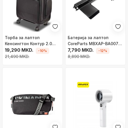
Торба за лаптоп
Батерија за лаптоп
Кенсингтон Контур 2.0
CoreParts MBXAP-BA0072,
Про Спинер, 17\", со
19,290 MKD.
за MacBook Air 13" A1932,
7,790 MKD.
-10%
-12%
тркала, црна
црна
21,490 MKD.
8,890 MKD.