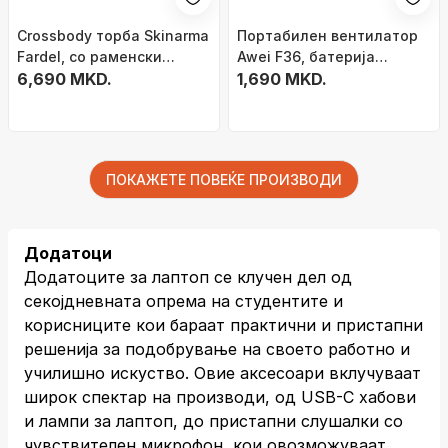
Crossbody торба Skinarma
Портабилен вентилатор
Fardel, со раменски
Awei F36, батерија
ремен, отпорна на вода,
6,690 MKD.
2200mAh, мини, бел
1,690 MKD.
црна
ПОКАЖЕТЕ ПОВЕЌЕ ПРОИЗВОДИ
Додатоци
Додатоците за лаптоп се клучен дел од
секојдневната опрема на студентите и
корисниците кои бараат практични и пристапни
решенија за подобрување на своето работно и
училишно искуство. Овие аксесоари вклучуваат
широк спектар на производи, од USB-C хабови
и лампи за лаптоп, до пристапни слушалки со
чувствителен микрофон, кои овозможуваат