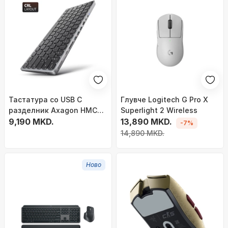
Тастатура со USB C
Глувче Logitech G Pro X
разделник Axagon HMC
Superlight 2 Wireless
KB CRL, 9 во 1, 0.6m, сива
9,190 MKD.
13,890 MKD.
-7%
14,890 MKD.
Ново