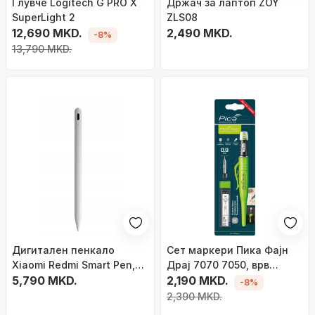
Глувче Logitech G PRO X
Држач за лаптоп ZOY
SuperLight 2
ZLS08
12,690 MKD.
2,490 MKD.
-8%
13,790 MKD.
Дигитален пенкало
Сет маркери Пика Фајн
Xiaomi Redmi Smart Pen,
Драј 7070 7050, врв
Bluetooth, бел
5,790 MKD.
0.9mm, зелена и црна
2,190 MKD.
-8%
2,390 MKD.