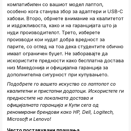
компатибилен со вашиот модел лаптоп,
особено кога станува збор за адаптери и USB-C
хабови. Второ, обрнете внимание на квалитетот
и издржливоста, како и на гаранцијата што ја
нуди производителот. Трето, изберете
производи кои нудат добра вредност за
парите, со оглед на тоа дека студентите обично
имаат ограничен буџет. Не заборавајте да
искористите предности како бесплатна достава
низ Македонија и официјална гаранција за
дополнителна сигурност при купувањето.
Подобрете го вашето искуство со лаптопот со
квалитетни и пристапни додатоци. Искористете ги
предностите на локалната достава и
официјалната гаранција и
Купи сега
од
реномирани брендови како HP, Dell, Logitech,
Microsoft и Lenovo!
Често поставувани прашања