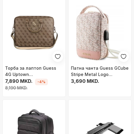
Торба за лаптоп Guess
Патна чанта Guess GCube
4G Uptown
Stripe Metal Logo
GUCB15G4GFBR, 16\",
7,890 MKD.
Organizer, розева
3,690 MKD.
-4%
синтетичка кожа,
8,190 MKD.
кафеава