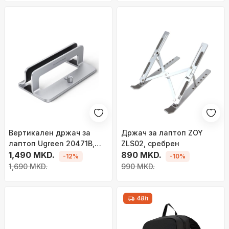
Вертикален држач за
Држач за лаптоп ZOY
лаптоп Ugreen 20471B,
ZLS02, сребрен
прилагодлив, алуминиум,
1,490 MKD.
890 MKD.
-12%
-10%
сребрен
1,690 MKD.
990 MKD.
48h