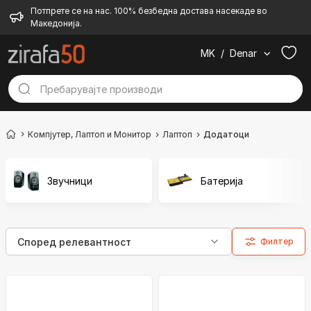
Потпрете се на нас. 100% безбедна достава насекаде во
Македонија.
MK
/
Denar
Компјутер, Лаптоп и Монитор
Лаптоп
Додатоци
Звучници
Батерија
Филтер