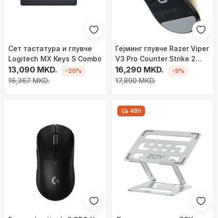
Сет тастатура и глувче
Гејминг глувче Razer Viper
Logitech MX Keys S Combo
V3 Pro Counter Strike 2
13,090 MKD.
Edition, безжично, 35K DPI,
16,290 MKD.
-20%
-9%
црно
16,367 MKD.
17,890 MKD.
48h