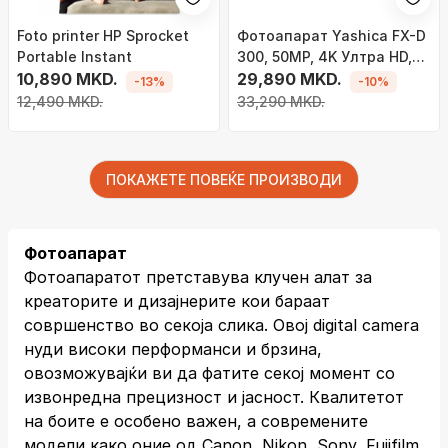
Foto printer HP Sprocket
Фотоапарат Yashica FX-D
Portable Instant
300, 50MP, 4K Ултра HD,
10,890 MKD.
црно сребрен
29,890 MKD.
-13%
-10%
12,490 MKD.
33,290 MKD.
ПОКАЖЕТЕ ПОВЕЌЕ ПРОИЗВОДИ
Фотоапарат
Фотоапаратот претставува клучен алат за
креаторите и дизајнерите кои бараат
совршенство во секоја слика. Овој digital camera
нуди високи перформанси и брзина,
овозможувајќи ви да фатите секој момент со
извонредна прецизност и јасност. Квалитетот
на боите е особено важен, а современите
модели како оние од Canon, Nikon, Sony, Fujifilm