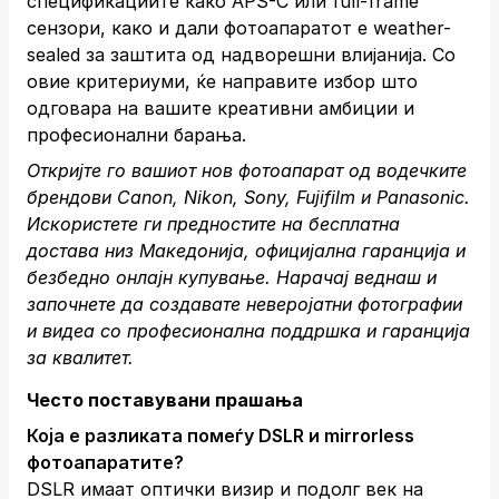
спецификациите како APS-C или full-frame
сензори, како и дали фотоапаратот е weather-
sealed за заштита од надворешни влијанија. Со
овие критериуми, ќе направите избор што
одговара на вашите креативни амбиции и
професионални барања.
Откријте го вашиот нов фотоапарат од водечките
брендови Canon, Nikon, Sony, Fujifilm и Panasonic.
Искористете ги предностите на бесплатна
достава низ Македонија, официјална гаранција и
безбедно онлајн купување.
Нарачај веднаш
и
започнете да создавате неверојатни фотографии
и видеа со професионална поддршка и гаранција
за квалитет.
Често поставувани прашања
Која е разликата помеѓу DSLR и mirrorless
фотоапаратите?
DSLR имаат оптички визир и подолг век на