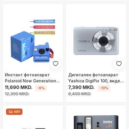
Инстант фотоапарат
Дигитален фотоапарат
Polaroid Now Generation 3
Yashica DigiPix 100, видео
MoMa Edition, автофокус,
11,690 MKD.
Full HD, екран 2.4\", бел
7,390 MKD.
-6%
-13%
тајмер за самосликање,
12,390 MKD.
8,490 MKD.
многуобоен
48h