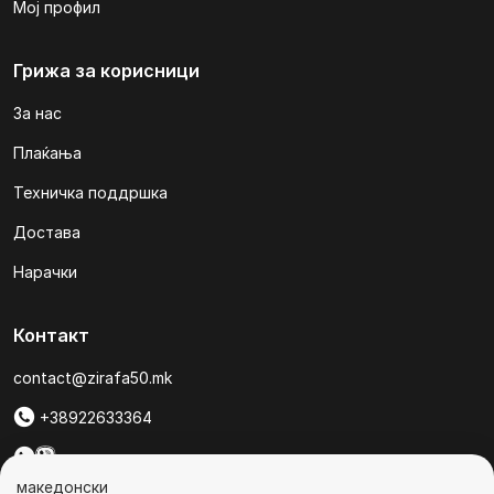
Мој профил
Грижа за корисници
За нас
Плаќања
Техничка поддршка
Достава
Нарачки
Контакт
contact@zirafa50.mk
+38922633364
За барања на понуди, контактирајте нѐ на:
македонски