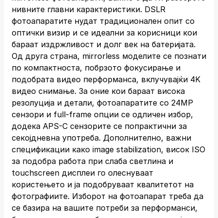
нивните главни карактеристики. DSLR
фотоапаратите нудат традиционален опит со
оптички визир и се идеални за корисници кои
бараат издржливост и долг век на батеријата.
Од друга страна, mirrorless моделите се познати
по компактноста, побрзото фокусирање и
подобрата видео перформанса, вклучувајќи 4K
видео снимање. За оние кои бараат висока
резолуција и детали, фотоапаратите со 24MP
сензори и full-frame опции се одличен избор,
додека APS-C сензорите се попрактични за
секојдневна употреба. Дополнително, важни
спецификации како image stabilization, висок ISO
за подобра работа при слаба светлина и
touchscreen дисплеи го олеснуваат
користењето и ја подобруваат квалитетот на
фотографиите. Изборот на фотоапарат треба да
се базира на вашите потреби за перформанси,