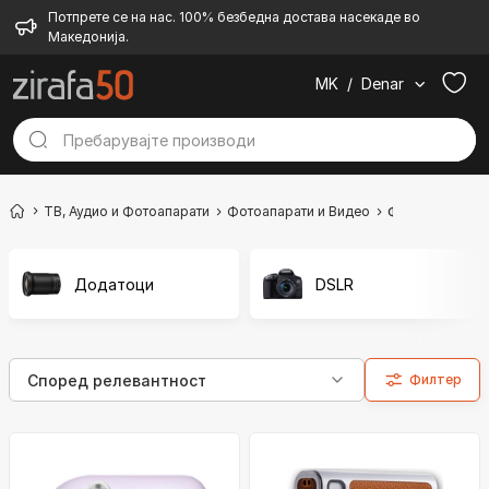
Потпрете се на нас. 100% безбедна достава насекаде во
Македонија.
MK
/
Denar
ТВ, Аудио и Фотоапарати
Фотоапарати и Видео
Фотоапарат
Додатоци
DSLR
Филтер