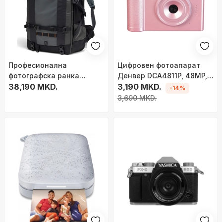
Професионална
Цифровен фотоапарат
фотографска ранка
Денвер DCA4811P, 48MP,
Lowepro Pro Trekker BP
38,190 MKD.
Full HD, црн
3,190 MKD.
-14%
650 AW II, отпорна на
3,690 MKD.
временски услови, сива