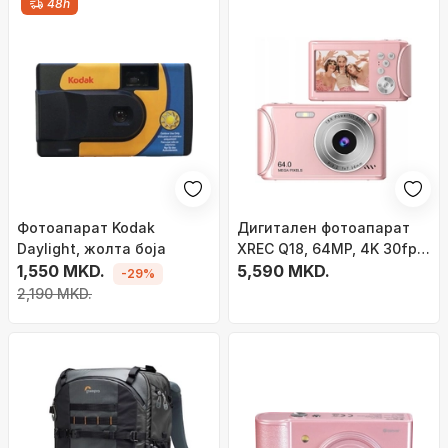
48h
Фотоапарат Kodak
Дигитален фотоапарат
Daylight, жолта боја
XREC Q18, 64MP, 4K 30fps,
1,550 MKD.
18x зум, розова
5,590 MKD.
-29%
2,190 MKD.