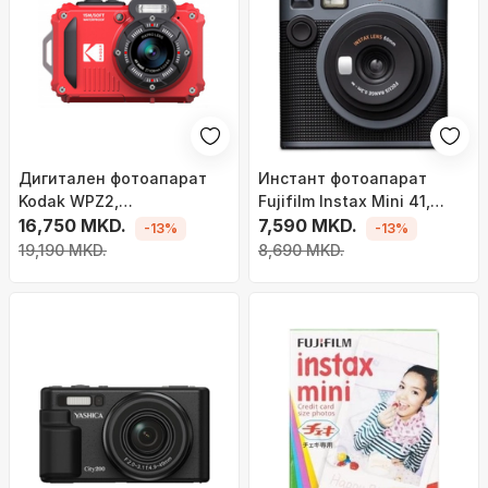
Дигитален фотоапарат
Инстант фотоапарат
Kodak WPZ2,
Fujifilm Instax Mini 41,
водоотпорен, црвен
16,750 MKD.
огледало за селфи,
7,590 MKD.
-13%
-13%
автоматска експозиција,
19,190 MKD.
8,690 MKD.
металик