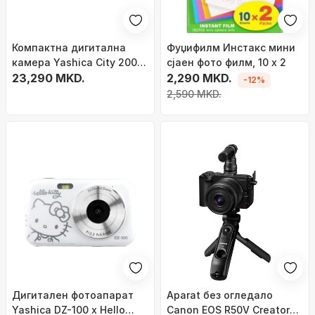
Компактна дигитална
Фуџифилм Инстакс мини
камера Yashica City 200,
сјаен фото филм, 10 x 2
13MP, 10x оптички зум,
23,290 MKD.
2,290 MKD.
-12%
црна
2,590 MKD.
Дигитален фотоапарат
Aparat без огледало
Yashica DZ-100 x Hello
Canon EOS R50V Creator