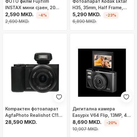
ФОТО филм Fujifilm
Фотоапарат Kodak Ektar
INSTAX мини сјаен, 20
H35, 35mm, Half Frame,
фотографии
2,590 MKD.
кафеава
5,290 MKD.
-4%
-23%
2,690 MKD.
6,890 MKD.
Kompактен фотоапарат
Дигитална камера
AgfaPhoto Realishot C110,
Easypix V64 Flip, 13MP, 4K
24MP, 4K видео, црн
28,590 MKD.
видео, црна
8,690 MKD.
-20%
10,907 MKD.