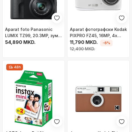
Aparat foto Panasonic
Aparat фотографски Kodak
LUMIX TZ99, 20.3MP, зум
PIXPRO FZ45, 16MP, 4x
30x, сребрен
54,890 MKD.
оптички зум, бел
11,790 MKD.
-6%
12,490 MKD.
48h