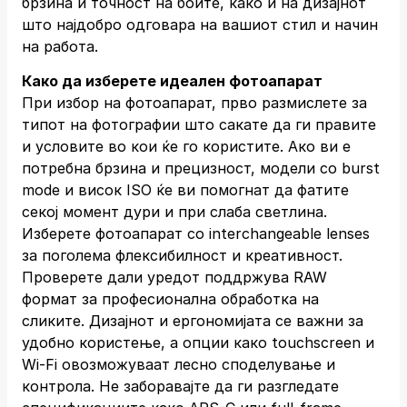
брзина и точност на боите, како и на дизајнот
што најдобро одговара на вашиот стил и начин
на работа.
Како да изберете идеален фотоапарат
При избор на фотоапарат, прво размислете за
типот на фотографии што сакате да ги правите
и условите во кои ќе го користите. Ако ви е
потребна брзина и прецизност, модели со burst
mode и висок ISO ќе ви помогнат да фатите
секој момент дури и при слаба светлина.
Изберете фотоапарат со interchangeable lenses
за поголема флексибилност и креативност.
Проверете дали уредот поддржува RAW
формат за професионална обработка на
сликите. Дизајнот и ергономијата се важни за
удобно користење, а опции како touchscreen и
Wi-Fi овозможуваат лесно споделување и
контрола. Не заборавајте да ги разгледате