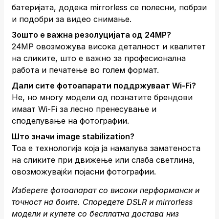
батеријата, додека mirrorless се полесни, побрзи
и подобри за видео снимање.
Зошто е важна резолуцијата од 24MP?
24MP овозможува висока деталност и квалитет
на сликите, што е важно за професионална
работа и печатење во голем формат.
Дали сите фотоапарати поддржуваат Wi-Fi?
Не, но многу модели од познатите брендови
имаат Wi-Fi за лесно пренесување и
споделување на фотографии.
Што значи image stabilization?
Тоа е технологија која ја намалува заматеноста
на сликите при движење или слаба светлина,
овозможувајќи појасни фотографии.
Изберете фотоапарат со високи перформанси и
точност на боите. Споредете DSLR и mirrorless
модели и купете со бесплатна достава низ