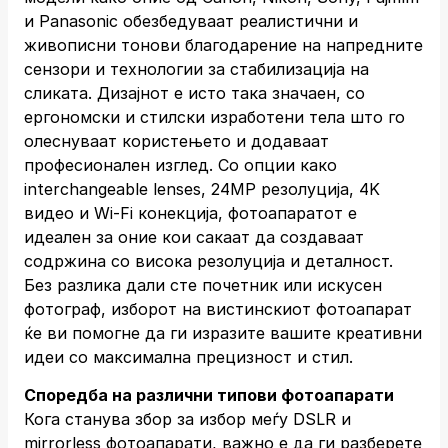
и Panasonic обезбедуваат реалистични и
живописни тонови благодарение на напредните
сензори и технологии за стабилизација на
сликата. Дизајнот е исто така значаен, со
ергономски и стилски изработени тела што го
олеснуваат користењето и додаваат
професионален изглед. Со опции како
interchangeable lenses, 24MP резолуција, 4K
видео и Wi-Fi конекција, фотоапаратот е
идеален за оние кои сакаат да создаваат
содржина со висока резолуција и деталност.
Без разлика дали сте почетник или искусен
фотограф, изборот на вистинскиот фотоапарат
ќе ви помогне да ги изразите вашите креативни
идеи со максимална прецизност и стил.
Споредба на различни типови фотоапарати
Кога станува збор за избор меѓу DSLR и
mirrorless фотоапарати, важно е да ги разберете