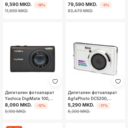
Kitty, 2.7", видео 2.7K, бел
9,590 MKD.
Kit, 24.2MP, RF-S 14-30mm
79,590 MKD.
-18%
-5%
IS STM PZ, црн
11,690 MKD.
83,479 MKD.
Дигитален фотоапарат
Дигитален фотоапарат
Yashica DigiMate 100,
AgfaPhoto DC5200,
64MP, зум 18x, црн
8,090 MKD.
сребрен
5,290 MKD.
-12%
-17%
9,190 MKD.
6,390 MKD.