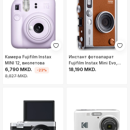
Камера Fujifilm Instax
Инстант фотоапарат
MINI 12, виолетова
Fujifilm Instax Mini Evo,
6,790 MKD.
USB C, со Блутут, кафеав
18,190 MKD.
-23%
8,827 MKD.