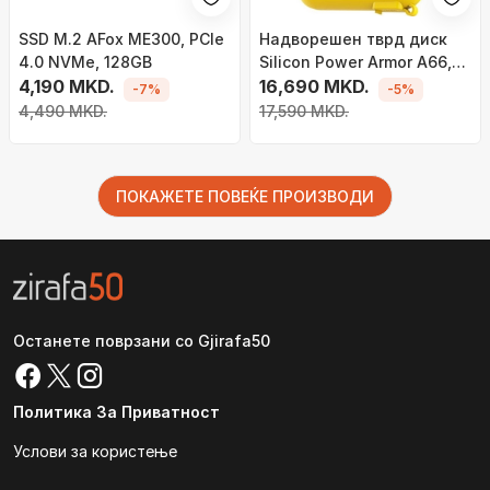
SSD M.2 AFox ME300, PCIe
Надворешен тврд диск
4.0 NVMe, 128GB
Silicon Power Armor A66,
4,190 MKD.
2TB, USB 3.2, црно жолт
16,690 MKD.
-7%
-5%
4,490 MKD.
17,590 MKD.
ПОКАЖЕТЕ ПОВЕЌЕ ПРОИЗВОДИ
Останете поврзани со Gjirafa50
Политика За Приватност
Услови за користење