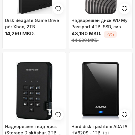
Disk Seagate Game Drive
Надворешен диск WD My
për Xbox, 2TB
Passport 4TB, SSD, сив
14,290 MKD.
43,190 MKD.
-3%
44,690 MKD.
Надворешен тврд диск
Hard disk i jashtëm ADATA
iStorage DiskAshur, 2TB,
HV620S - 1TB, i zi