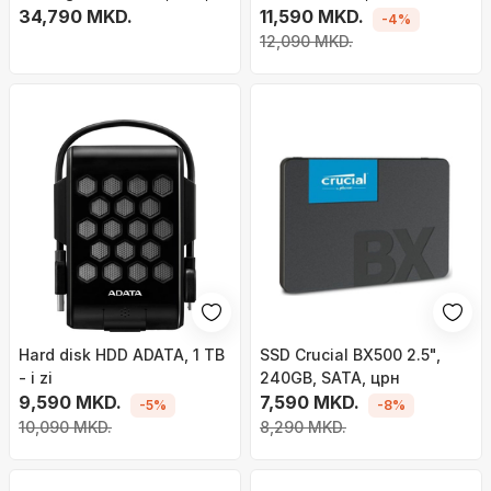
USB 3.1, црн
34,790 MKD.
11,590 MKD.
-4%
12,090 MKD.
Hard disk HDD ADATA, 1 TB
SSD Crucial BX500 2.5",
- i zi
240GB, SATA, црн
9,590 MKD.
7,590 MKD.
-5%
-8%
10,090 MKD.
8,290 MKD.