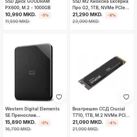
SSD диск GOODRAM
SSD M2 Киоксиа Ексериа
PX600, M.2 - 1000GB
Про G2, 1TB, NVMe PCIe
10,990 MKD.
5.0, M.2 2280
21,290 MKD.
-5%
-8%
11,590 MKD.
23,090 MKD.
Western Digital Elements
Внатрешен ССД Crucial
SE Пренослив
T710, 1TB, M.2 NVMe PCIe
Надворешен HDD, 4 TB,
15,890 MKD.
Gen 5, црн
21,090 MKD.
-5%
-4%
USB 3.0
16,790 MKD.
21,990 MKD.