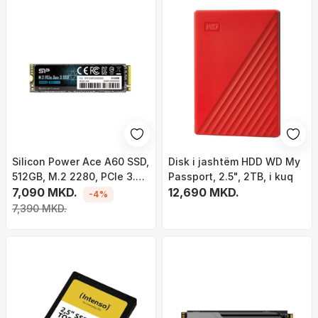
Silicon Power Ace A60 SSD,
Disk i jashtëm HDD WD My
512GB, M.2 2280, PCIe 3.0
Passport, 2.5", 2TB, i kuq
x4 NVMe
7,090 MKD.
12,690 MKD.
-4%
7,390 MKD.