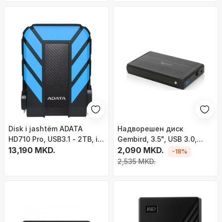
Disk i jashtëm ADATA
Надворешен диск
HD710 Pro, USB3.1 - 2TB, i
Gembird, 3.5", USB 3.0,
kaltër
13,190 MKD.
црна боја
2,090 MKD.
-18%
2,535 MKD.