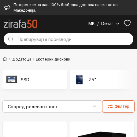
Потпрете се на нас. 100% безбедна достава насекаде во
Македонија.
MK
/
Denar
Додатоци
Екстерни дискови
SSD
2.5"
Филтер