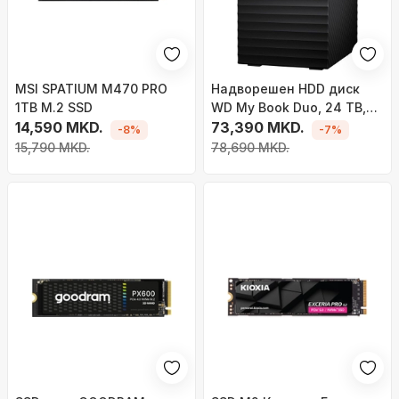
MSI SPATIUM M470 PRO
Надворешен HDD диск
1TB M.2 SSD
WD My Book Duo, 24 TB,
14,590 MKD.
WDBFBE0240JBK-EESN,
73,390 MKD.
-8%
-7%
црна/сива
15,790 MKD.
78,690 MKD.