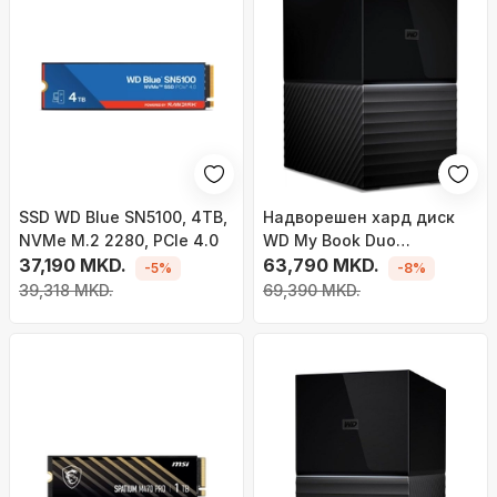
SSD WD Blue SN5100, 4TB,
Надворешен хард диск
NVMe M.2 2280, PCIe 4.0
WD My Book Duo
37,190 MKD.
(WDBFBE0160JBK-EESN),
63,790 MKD.
-5%
-8%
16TB, USB 3.1, црна/сива
39,318 MKD.
69,390 MKD.
боја