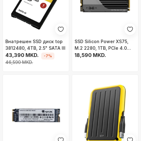
Внатрешен SSD диск top
SSD Silicon Power XS75,
3812480, 4TB, 2.5" SATA III
M.2 2280, 1TB, PCIe 4.0
43,390 MKD.
NVMe
18,590 MKD.
-7%
46,590 MKD.