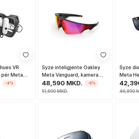
shues VR
Syze inteligjente Oakley
Syze die
 për Meta
Meta Vanguard, kamera
Meta He
i e jashtme
12MP, lente Prizm Road, të
dioptri,
48,590 MKD.
42,39
-4%
-6%
tem ftohjeje,
zeza
zeza me
51,690 MKD.
46,890 