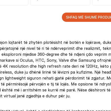
SHFAQ MË SHUMË PRODU
 lejon lojtarët të zhytën plotësisht në botën e lojërave, 
rjetojnë një nivel të ri të ndërveprimit dhe realizmit, tekn
 eksploroni mjedise 360-degree dhe të ndjeni çdo veprim me
 markave si Oculus, HTC, Sony, Valve dhe Samsung ofrojnë n
4K resolution dhe high refresh rate deri në 120Hz, këto pa
ireless, duke ju dhënë lirinë të lëvizni pa kufizime. Një he
gn lightweight siguron rehati gjatë përdorimit të zgjatur.
të përmirësojë përvojën e tij të lojës. Me opsione të ndr
ual është më i arritshëm se kurrë më parë. Nëse dëshironi të
it virtual janë zgjedhja e duhur për ju.