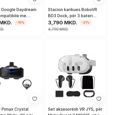
 Google Daydream
Stacion karikues BoboVR
ompatibile me
BD3 Dock, për 3 bateri
m, Coral
B100, për Oculus Meta
 MKD.
3,790 MKD.
-10%
-21%
Quest 3 3s, i bardhë
KD.
4,790 MKD.
R Pimax Crystal
Set aksesorësh VR JYS, për