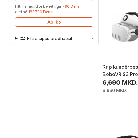
Filtrimi mund të bëhet nga
790 Denar
deri në
188790 Denar
Apliko
Filtro sipas prodhuesit
Rrip kundërpe
BoboVR S3 Pro
Quest 3, bater
6,690 MKD.
10000mAh, sis
6,990 MKD.
i bardhë