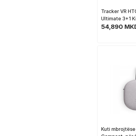
Tracker VR HT
Ultimate 3+1 K
station, i zi
54,890 MK
Kuti mbrojtës