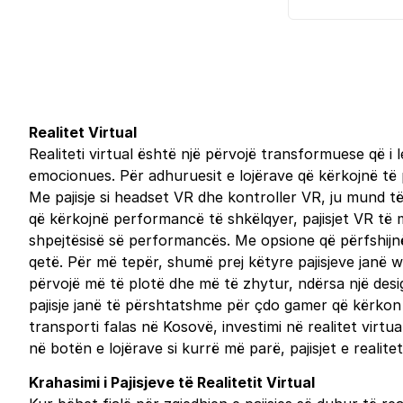
Realitet Virtual
Realiteti virtual është një përvojë transformuese që i
emocionues. Për adhuruesit e lojërave që kërkojnë të pë
Me pajisje si headset VR dhe kontroller VR, ju mund të
që kërkojnë performancë të shkëlqyer, pajisjet VR të
shpejtësisë së performancës. Me opsione që përfshijnë 
qetë. Për më tepër, shumë prej këtyre pajisjeve janë w
përvojë më të plotë dhe më të zhytur, ndërsa një desi
pajisje janë të përshtatshme për çdo gamer që kërkon 
transporti falas në Kosovë, investimi në realitet virt
në botën e lojërave si kurrë më parë, pajisjet e realitet
Krahasimi i Pajisjeve të Realitetit Virtual