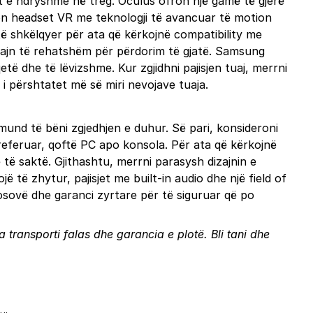
net e ndryshme në treg. Oculus ofron një gamë të gjerë
fron headset VR me teknologji të avancuar të motion
 të shkëlqyer për ata që kërkojnë compatibility me
dizajn të rehatshëm për përdorim të gjatë. Samsung
të dhe të lëvizshme. Kur zgjidhni pajisjen tuaj, merrni
 i përshtatet më së miri nevojave tuaja.
u mund të bëni zgjedhjen e duhur. Së pari, konsideroni
 preferuar, qoftë PC apo konsola. Për ata që kërkojnë
të saktë. Gjithashtu, merrni parasysh dizajnin e
jë të zhytur, pajisjet me built-in audio dhe një field of
Kosovë dhe garanci zyrtare për të siguruar që po
nga transporti falas dhe garancia e plotë.
Bli tani
dhe