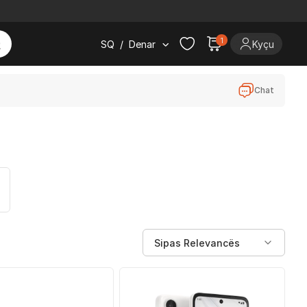
1
SQ
/
Denar
Kyçu
Chat