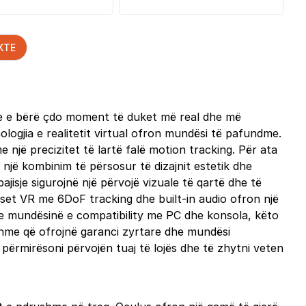
KTE
duke e bërë çdo moment të duket më real dhe më
ologjia e realitetit virtual ofron mundësi të pafundme.
 një precizitet të lartë falë motion tracking. Për ata
jë kombinim të përsosur të dizajnit estetik dhe
jisje sigurojnë një përvojë vizuale të qartë dhe të
adset VR me 6DoF tracking dhe built-in audio ofron një
 Me mundësinë e compatibility me PC dhe konsola, këto
yshme që ofrojnë garanci zyrtare dhe mundësi
 përmirësoni përvojën tuaj të lojës dhe të zhytni veten