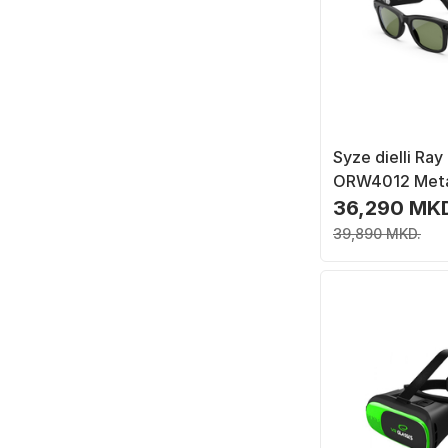
Syze dielli Ray
ORW4012 Meta
High Bridge Fit
36,290 MK
Green, kornizë
39,890 MKD.