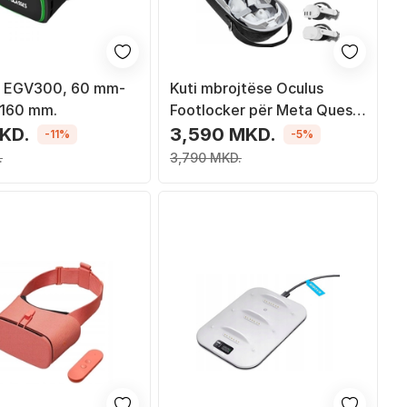
R EGV300, 60 mm-
Kuti mbrojtëse Oculus
160 mm.
Footlocker për Meta Quest
3 3S, për ruajtje dhe
KD.
3,590 MKD.
-11%
-5%
transport, e zezë
.
3,790 MKD.