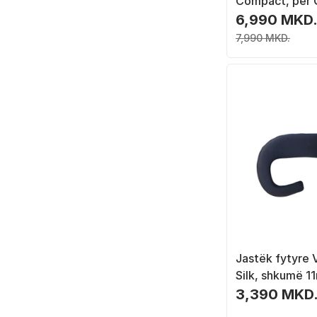
Compact, për 
3S, gri
6,990 MKD
7,990 MKD.
Jastëk fytyre 
Silk, shkumë 11
3,390 MKD