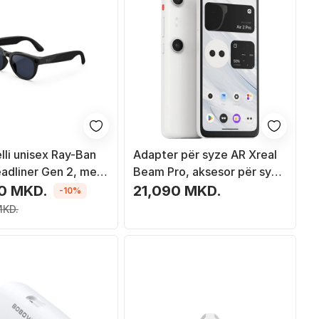
lli unisex Ray-Ban
Adapter për syze AR Xreal
adliner Gen 2, me
Beam Pro, aksesor për syze
 kornizë plastike, të
optike, i zi
0 MKD.
21,090 MKD.
-10%
 shkëlqim
MKD.