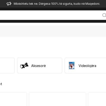
Mbështetu tek ne. Dërgesa 100% të sigurta, kudo në Maqedoni.
Aksesorë
Videolojëra
et