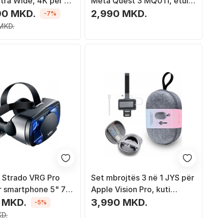
tra Wide, 4K për sy,
Meta Quest 3 MQ011, etui
 zezë
mbrojtëse, e zezë
90 MKD.
2,990 MKD.
-7%
MKD.
 Strado VRG Pro
Set mbrojtës 3 në 1 JYS për
r smartphone 5" 7",
Apple Vision Pro, kuti
kimi 120°, të zeza
transporti, rrip krahu dhe
 MKD.
3,990 MKD.
-5%
organizues kabllosh, gri
KD.