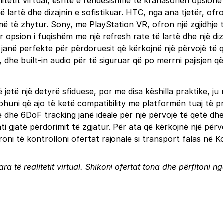
ealitetit virtual, është e rëndësishme të krahasohen opsio
ë lartë dhe dizajnin e sofistikuar. HTC, nga ana tjetër, o
ë më të zhytur. Sony, me PlayStation VR, ofron një zgjidhje
ër opsion i fuqishëm me një refresh rate të lartë dhe një 
 janë perfekte për përdoruesit që kërkojnë një përvojë të qe
dhe built-in audio për të siguruar që po merrni pajisjen që
të jetë një detyrë sfiduese, por me disa këshilla praktike, j
gurohuni që ajo të ketë compatibility me platformën tuaj të
dhe 6DoF tracking janë ideale për një përvojë të qetë dhe 
ti gjatë përdorimit të zgjatur. Për ata që kërkojnë një përvo
roni të kontrolloni ofertat rajonale si transport falas në 
ra të realitetit virtual. Shikoni ofertat tona dhe përfitoni 