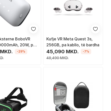
eksterne BoboVR
Kufje VR Meta Quest 3s,
0000mAh, 20W, për
256GB, pa kabllo, të bardha
est 3/3s
 MKD.
45,090 MKD.
-29%
-7%
D.
48,490 MKD.