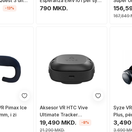
Quest 3 dhe
Esperanza EMV101 për syze
Super Ul
VR, 10m, e zezë
QLED, e
.
790 MKD.
156,5
-13%
167,849 
VR Pimax Ice
Aksesor VR HTC Vive
Syze VR
mm, i zi
Ultimate Tracker
Plus, pë
99HATT004-00, wireless,
kënd shi
.
19,490 MKD.
3,490
-8%
USB-C, i zi
21,290 MKD.
3,690 M