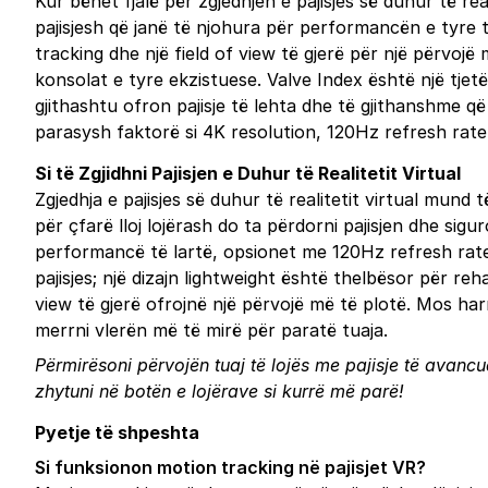
Kur bëhet fjalë për zgjedhjen e pajisjes së duhur të r
pajisjesh që janë të njohura për performancën e tyre t
tracking dhe një field of view të gjerë për një përvoj
konsolat e tyre ekzistuese. Valve Index është një tjet
gjithashtu ofron pajisje të lehta dhe të gjithanshme që
parasysh faktorë si 4K resolution, 120Hz refresh rate, 
Si të Zgjidhni Pajisjen e Duhur të Realitetit Virtual
Zgjedhja e pajisjes së duhur të realitetit virtual mund 
për çfarë lloj lojërash do ta përdorni pajisjen dhe si
performancë të lartë, opsionet me 120Hz refresh rate 
pajisjes; një dizajn lightweight është thelbësor për reha
view të gjerë ofrojnë një përvojë më të plotë. Mos har
merrni vlerën më të mirë për paratë tuaja.
Përmirësoni përvojën tuaj të lojës me pajisje të avancua
zhytuni në botën e lojërave si kurrë më parë!
Pyetje të shpeshta
Si funksionon motion tracking në pajisjet VR?