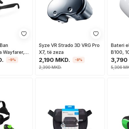
 Ban
Syze VR Strado 3D VRG Pro
Bateri 
 Wayfarer,
X7, të zeza
B100, 1
, lente G 15
Meta Qu
D.
2,190 MKD.
3,790
-9%
-8%
 e zezë
2,390 MKD.
5,306 MK