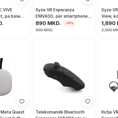
C VIVE
Syze VR Esperanza
Syze VR
it, pa base
EMV400, për smartphone
View, k
4.7" 6", rregullim lente, të
Daydrea
D.
890 MKD.
1,890
-10%
zeza
990 MKD.
2,090 M
e Meta Quest
Telekomandë Bluetooth
Kufje V