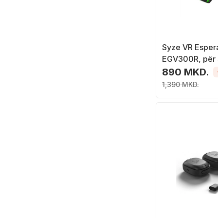
Syze VR Esper
EGV300R, për
3.5" 6", me t
890 MKD.
Bluetooth, të 
1,390 MKD.