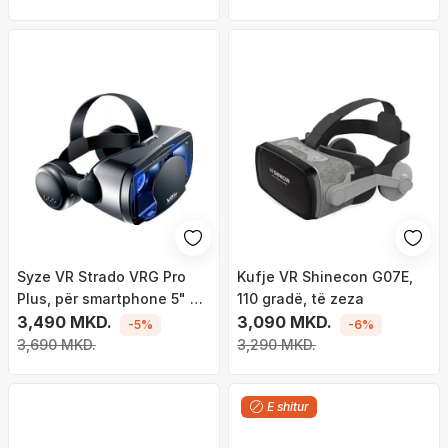
Syze VR Strado VRG Pro
Kufje VR Shinecon G07E,
Plus, për smartphone 5" 7",
110 gradë, të zeza
kënd shikimi 120°, të zeza
3,490 MKD.
3,090 MKD.
-5%
-6%
3,690 MKD.
3,290 MKD.
E shitur