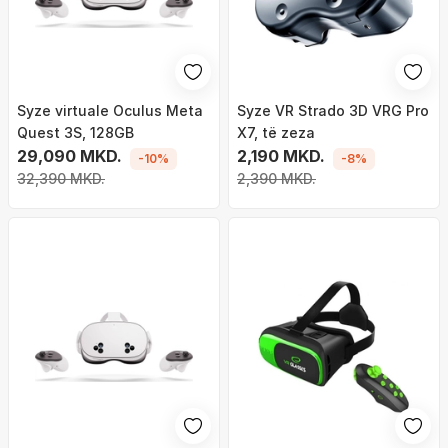
Syze virtuale Oculus Meta
Syze VR Strado 3D VRG Pro
Quest 3S, 128GB
X7, të zeza
29,090 MKD.
2,190 MKD.
-10%
-8%
32,390 MKD.
2,390 MKD.