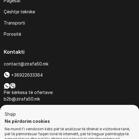
Pagesat
Çështje teknike
Transporti
Porositë
Kontakti
contact@zirafa50.mk
+38922633364
Për kërkesa të ofertave:
b2b@zirafa50.mk
Jadranska Magistrala No. 86, Skopje, North Macedonia
Shqip
Ne përdorim cookies
Ne mund t'i vendosim këto për të analizuar të dhënat e vizitorëve tanë,
për të përmirësuar faqen tonë të internetit, për të treguar përmbajtje të
personalizuar dhe për t'ju dhënë një përvojë të shkëlqyeshme në