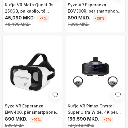
Kufje VR Meta Quest 3s,
Syze VR Esperanza
256GB, pa kabllo, të
EGV300R, për smartphone
bardha
45,090 MKD.
3.5" 6", me telekomandë
890 MKD.
-7%
-36%
Bluetooth, të zeza
48,490 MKD.
1,390 MKD.
Syze VR Esperanza
Kufje VR Pimax Crystal
EMV400, për smartphone
Super Ultra Wide, 4K për
4.7" 6", rregullim lente, të
890 MKD.
sy, QLED, e zezë
156,590 MKD.
-10%
-7%
zeza
990 MKD.
167,849 MKD.