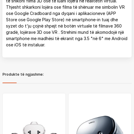
të shikoni filma 3D ose të luani lojëra në realitetin virtual.
Thjesht shkarkoni lojëra ose filma të shënuar me simbolin VR
ose Google Cradboard nga dyqani i aplikacioneve (APP
Store ose Google Play Store) në smartphone-in tuaj dhe
syzet do t'ju çojnë shpejt në botën virtuale të filmave 360
gradë, lojërave 3D ose VR . Strehimi mund të akomodojë një
smartphone me madhësi të ekranit nga 3.5 "në 6" me Android
ose iOS të instaluar.
Produkte të ngjashme: