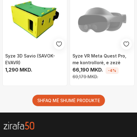
Syze 3D Savio (SAVOK-
Syze VR Meta Quest Pro,
EVAVR)
me kontrollorë, e zezë
1,290 MKD.
66,190 MKD.
-4%
69,179 MKD.
SHFAQ MË SHUMË PRODUKTE