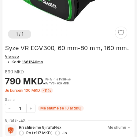
1 / 1
Syze VR EGV300, 60 mm-80 mm, 160 mm.
Vlerëso
•
Kodi:
890 MKD.
790 MKD.
Përfshirë TVSH-në
Pa TVSH 669 MKD.
Ju kurseni 100 MKD.
-11%
Sasia
Më shumë se 10 artikuj
Me GjirafaFLEX përfitoni:
GjirafaFLEX
-
Prioritet
për zgjidhjen e çdo problemi me produktin brenda
Rri shlirë me GjirafaFlex
Më shumë
1 viti nga blerja
Po (+117 MKD.)
Jo
- Kontakt brenda
24 h
për servisim, zëvendësim apo kthim