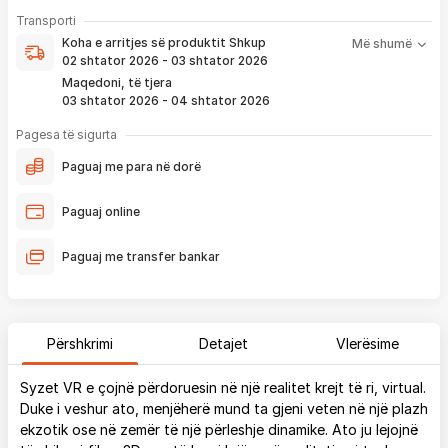
- Pranim dhe dërgim me postë të produktit të servisuar
pa
Koha e arritjes së produktit nënkupton periudhën prej kur
Transporti
pagesë
bëhet verifikimi i porosisë suaj, dhe njoftimit për verifikim
Koha e arritjes së produktit
Shkup
Më shumë
që ju e pranoni përmes email-it apo SMS-it.
02 shtator 2026 - 03 shtator 2026
Nëse porosia bëhet tani, produkti arrin sipas afatit kohor të
Maqedoni, të tjera
vendosur më lartë. Ju do të njoftoheni në vazhdimësi
03 shtator 2026 - 04 shtator 2026
përmes emailit rreth vendndodhjes së porosisë suaj, duke
përfshirë momentin kur produkti arrin në depon tonë, dhe
Pagesa të sigurta
momentin kur niset në dërgesë për te ju.
Paguaj me para në dorë
*Në 99% të rasteve, produktet arrijnë sipas parashikimit të vendosur
më lartë. Ju lusim të keni parasysh që festat ndërkombëtare ndikojnë që
Paguaj online
liferimi të shtyhet për rreth 2 ditë.
Paguaj me transfer bankar
Përshkrimi
Detajet
Vlerësime
Syzet VR e çojnë përdoruesin në një realitet krejt të ri, virtual.
Duke i veshur ato, menjëherë mund ta gjeni veten në një plazh
ekzotik ose në zemër të një përleshje dinamike. Ato ju lejojnë