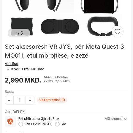
1 / 5
Set aksesorësh VR JYS, për Meta Quest 3
MQ011, etui mbrojtëse, e zezë
Vlerëso
•
Kodi:
Përfshirë TVSH-në
2,990 MKD.
Pa TVSH 2,534 MKD.
Sasia
Vetëm edhe 10
Me GjirafaFLEX përfitoni:
GjirafaFLEX
-
Prioritet
për zgjidhjen e çdo problemi me produktin brenda
Rri shlirë me GjirafaFlex
Më shumë
1 viti nga blerja
Po (+299 MKD.)
Jo
- Kontakt brenda
24 h
për servisim, zëvendësim apo kthim
- Pranim dhe dërgim me postë të produktit të servisuar
pa