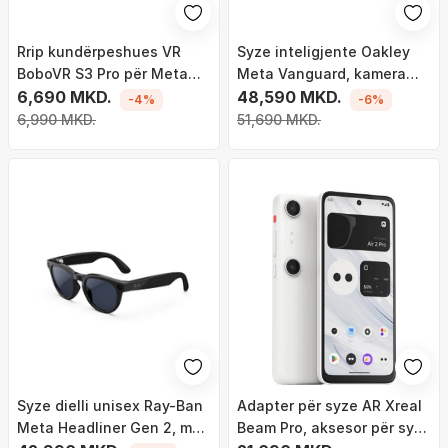
Rrip kundërpeshues VR
Syze inteligjente Oakley
BoboVR S3 Pro për Meta
Meta Vanguard, kamera
Quest 3, bateri e jashtme
6,690 MKD.
12MP, lente Prizm Road, të
48,590 MKD.
-4%
-6%
10000mAh, sistem ftohjeje,
zeza
6,990 MKD.
51,690 MKD.
i bardhë
Syze dielli unisex Ray-Ban
Adapter për syze AR Xreal
Meta Headliner Gen 2, me
Beam Pro, aksesor për syze