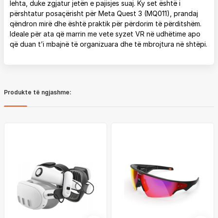
lehta, duke zgjatur jetën e pajisjes suaj. Ky set është i
përshtatur posaçërisht për Meta Quest 3 (MQ011), prandaj
qëndron mirë dhe është praktik për përdorim të përditshëm.
Ideale për ata që marrin me vete syzet VR në udhëtime apo
që duan t’i mbajnë të organizuara dhe të mbrojtura në shtëpi.
Produkte të ngjashme: