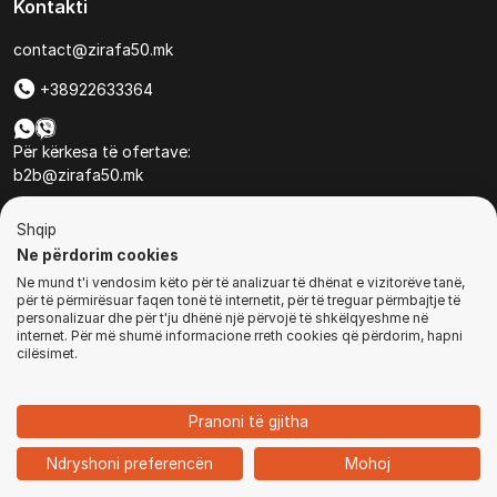
Kontakti
contact@zirafa50.mk
+38922633364
Për kërkesa të ofertave:
b2b@zirafa50.mk
Jadranska Magistrala No. 86, Skopje, North Macedonia
Shqip
Ne përdorim cookies
Ne mund t'i vendosim këto për të analizuar të dhënat e vizitorëve tanë,
për të përmirësuar faqen tonë të internetit, për të treguar përmbajtje të
personalizuar dhe për t'ju dhënë një përvojë të shkëlqyeshme në
internet. Për më shumë informacione rreth cookies që përdorim, hapni
© Të gjitha të drejtat e rezervuara
cilësimet.
BLEJ TANI
Pranoni të gjitha
1
Ndryshoni preferencën
Mohoj
Ballina
Kategoritë
Kyçu
Shporta
Chat