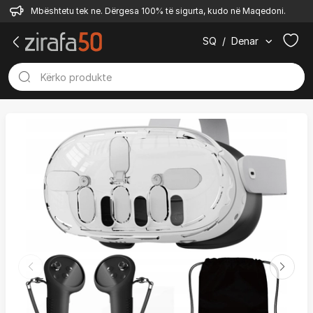
Mbështetu tek ne. Dërgesa 100% të sigurta, kudo në Maqedoni.
SQ
/
Denar