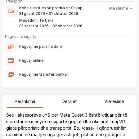
Koha e arritjes së produktit nënkupton periudhën prej kur
Transporti
pagesë
bëhet verifikimi i porosisë suaj, dhe njoftimit për verifikim
Koha e arritjes së produktit
Shkup
Më shumë
që ju e pranoni përmes email-it apo SMS-it.
31 gusht 2026 - 01 shtator 2026
Nëse porosia bëhet tani, produkti arrin sipas afatit kohor të
Maqedoni, të tjera
vendosur më lartë. Ju do të njoftoheni në vazhdimësi
01 shtator 2026 - 02 shtator 2026
përmes emailit rreth vendndodhjes së porosisë suaj, duke
përfshirë momentin kur produkti arrin në depon tonë, dhe
Pagesa të sigurta
momentin kur niset në dërgesë për te ju.
Paguaj me para në dorë
*Në 99% të rasteve, produktet arrijnë sipas parashikimit të vendosur
më lartë. Ju lusim të keni parasysh që festat ndërkombëtare ndikojnë që
Paguaj online
liferimi të shtyhet për rreth 2 ditë.
Paguaj me transfer bankar
Përshkrimi
Detajet
Vlerësime
Seti i aksesorëve JYS për Meta Quest 3 është krijuar për të
mbrojtur në mënyrë të sigurtë goglat dhe okularët tuaj VR
gjatë përdorimit dhe transportit. Etui/case-i i qëndrueshëm
ndihmon në ruajtjen nga gërvishtjet, pluhuri dhe goditjet e