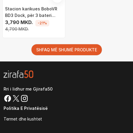
Stacion karikues BoboVR
BD3 Dock, për 3 bateri
B100, për Oculus Meta
3,790 MKD.
-21%
Quest 3 3s, i bardhë
4,790 MKD.
SHFAQ MË SHUMË PRODUKTE
Rri i lidhur me Gjirafa50
Politika E Privatësisë
Termet dhe kushtet