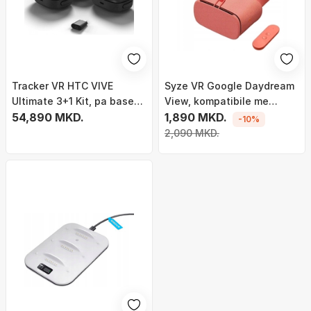
Tracker VR HTC VIVE
Syze VR Google Daydream
Ultimate 3+1 Kit, pa base
View, kompatibile me
station, i zi
54,890 MKD.
Daydream, Coral
1,890 MKD.
-10%
2,090 MKD.