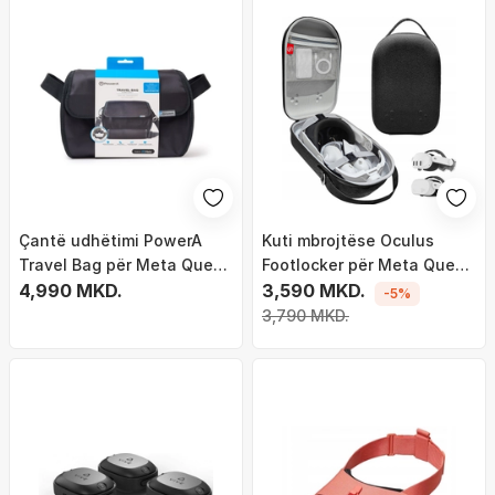
Çantë udhëtimi PowerA
Kuti mbrojtëse Oculus
Travel Bag për Meta Quest
Footlocker për Meta Quest
3 3S, me rrip shpatulle, gri
4,990 MKD.
3 3S, për ruajtje dhe
3,590 MKD.
-5%
transport, e zezë
3,790 MKD.