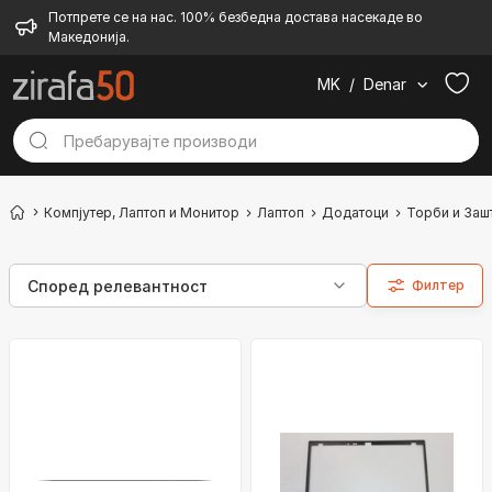
Потпрете се на нас. 100% безбедна достава насекаде во
Македонија.
MK
/
Denar
Компјутер, Лаптоп и Монитор
Лаптоп
Додатоци
Торби и Заш
Филтер