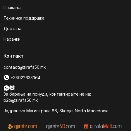
Плаќања
Техничка поддршка
Достава
Нарачки
Контакт
contact@zirafa50.mk
+38922633364
За барања на понуди, контактирајте нѐ на:
b2b@zirafa50.mk
Jадранска Магистрала 86, Skopje, North Macedonia