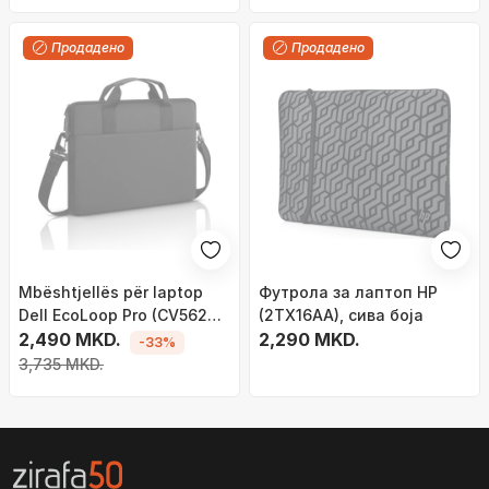
Продадено
Продадено
Mbështjellës për laptop
Футрола за лаптоп HP
Dell EcoLoop Pro (CV5623),
(2TX16AA), сива боја
16", i zi
2,490 MKD.
2,290 MKD.
-33%
3,735 MKD.