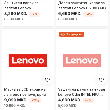
Заштитен капак за
Долен заштитен капак за
лаптоп Lenovo
лаптоп Lenovo C 20VG MG
8,290 MKD.
6,690 MKD.
-7%
-4%
8,890 MKD.
6,990 MKD.
Продадено
Маска за LCD екран на
Заштитна рамка за екран
лаптопот Lenovo, црна
Lenovo Odin INTEL FRU,
9,090 MKD.
црна
4,890 MKD.
-17%
-4%
10,990 MKD.
5,090 MKD.