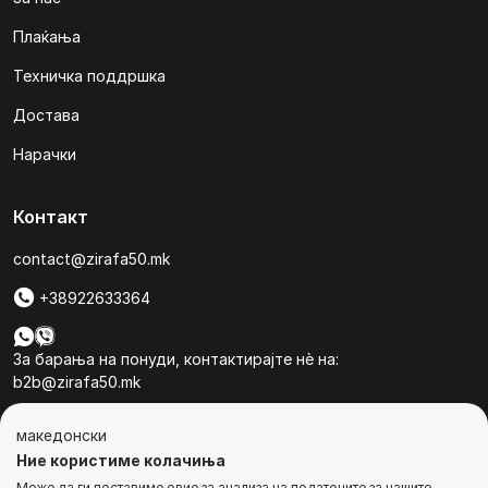
Плаќања
Техничка поддршка
Достава
Нарачки
Контакт
contact@zirafa50.mk
+38922633364
За барања на понуди, контактирајте нѐ на:
b2b@zirafa50.mk
Jадранска Магистрала 86, Skopje, North Macedonia
македонски
Ние користиме колачиња
Може да ги поставиме овие за анализа на податоците за нашите