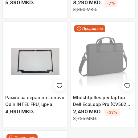
INTEL FRU
5,390 MKD.
8,290 MKD.
-7%
8,890 MKD.
Продадено
Рамка за екран на Lenovo
Mbështjellës për laptop
Odin INTEL FRU, црна
Dell EcoLoop Pro (CV5623),
4,990 MKD.
16", i zi
2,490 MKD.
-33%
3,735 MKD.
Продадено