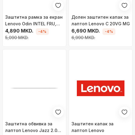
Заштитна рамка за екран
Долен заштитен капак за
Lenovo Odin INTEL FRU,
лаптоп Lenovo C 20VG MG
црна
4,890 MKD.
6,690 MKD.
-4%
-4%
5,090 MKD.
6,990 MKD.
Заштитна обвивка за
Заштитен капак за
лаптоп Lenovo Jazz 2.0
лаптоп Lenovo