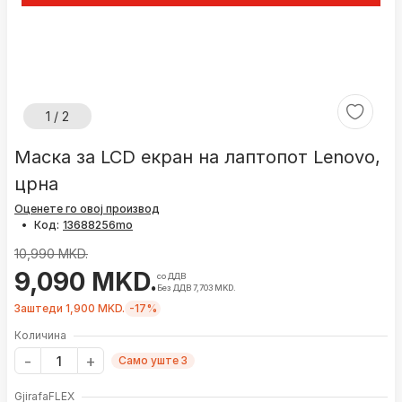
1 / 2
Маска за LCD екран на лаптопот Lenovo,
црна
Оценете го овој производ
•
Код:
10,990 MKD.
9,090 MKD.
со ДДВ
Без ДДВ 7,703 MKD.
Заштеди 1,900 MKD.
-17%
Количина
Само уште 3
GjirafaFLEX