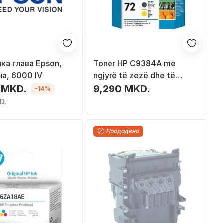
ка глава Epson,
Toner HP C9384A me
а, 6000 IV
ngjyrë të zezë dhe të
verdhë
 MKD.
9,290 MKD.
-14%
D.
Продадено