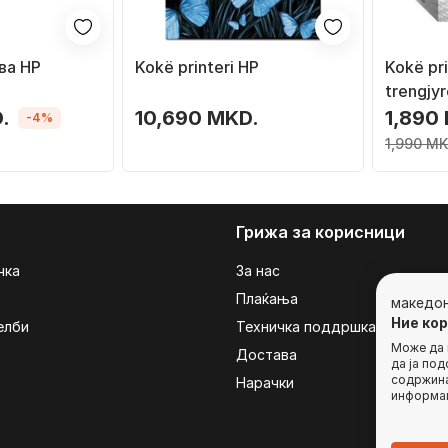
ва HP
Kokë printeri HP
Kokë pr
trengjy
.
10,690 MKD.
1,890
-4%
1,990 MK
Грижа за корисници
чка
За нас
Плаќања
македо
Ние ко
елби
Техничка поддршка
Може да г
Достава
да ја по
содржина
Нарачки
информац