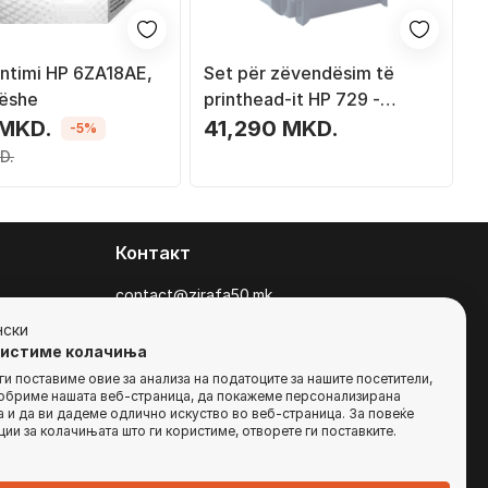
intimi HP 6ZA18AE,
Set për zëvendësim të
rëshe
printhead-it HP 729 -
Original - DesignJet
 MKD.
41,290 MKD.
-5%
D.
Контакт
contact@zirafa50.mk
+38922633364
нски
ристиме колачиња
За барања на понуди, контактирајте нѐ
и поставиме овие за анализа на податоците за нашите посетители,
добриме нашата веб-страница, да покажеме персонализирана
на:
 и да ви дадеме одлично искуство во веб-страница. За повеќе
b2b@zirafa50.mk
ии за колачињата што ги користиме, отворете ги поставките.
Jадранска Магистрала 86, Skopje, North
Macedonia