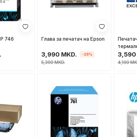
HP 746
Глава за печатач на Epson
Печатач
термалн
.
3,990 MKD.
3,590
-26%
5,390 MKD.
4,190 MK