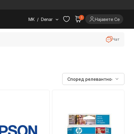
.
1
MK
/
Denar
Најавете Се
Чат