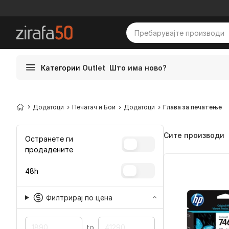
Категории
Outlet
Што има ново?
Додатоци
Печатач и Бои
Додатоци
Глава за печатење
Сите производи
Остранете ги
продадените
48h
Филтрирај по цена
to