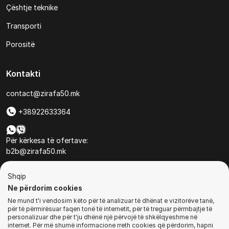
Çështje teknike
Transporti
Porositë
Kontakti
contact@zirafa50.mk
+38922633364
Për kërkesa të ofertave:
b2b@zirafa50.mk
Jadranska Magistrala No. 86, Skopje, North Macedonia
Shqip
Ne përdorim cookies
Ne mund t'i vendosim këto për të analizuar të dhënat e vizitorëve tanë,
për të përmirësuar faqen tonë të internetit, për të treguar përmbajtje të
personalizuar dhe për t'ju dhënë një përvojë të shkëlqyeshme në
internet. Për më shumë informacione rreth cookies që përdorim, hapni