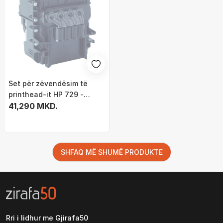
Set për zëvendësim të
printhead-it HP 729 -
Original - DesignJet
41,290 MKD.
SHFAQ MË SHUMË PRODUKTE
Rri i lidhur me Gjirafa50