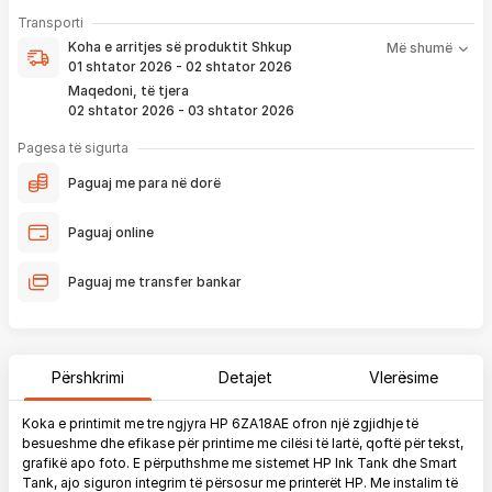
- Pranim dhe dërgim me postë të produktit të servisuar
pa
Koha e arritjes së produktit nënkupton periudhën prej kur
Transporti
pagesë
bëhet verifikimi i porosisë suaj, dhe njoftimit për verifikim
Koha e arritjes së produktit
Shkup
Më shumë
që ju e pranoni përmes email-it apo SMS-it.
01 shtator 2026 - 02 shtator 2026
Nëse porosia bëhet tani, produkti arrin sipas afatit kohor të
Maqedoni, të tjera
vendosur më lartë. Ju do të njoftoheni në vazhdimësi
02 shtator 2026 - 03 shtator 2026
përmes emailit rreth vendndodhjes së porosisë suaj, duke
përfshirë momentin kur produkti arrin në depon tonë, dhe
Pagesa të sigurta
momentin kur niset në dërgesë për te ju.
Paguaj me para në dorë
*Në 99% të rasteve, produktet arrijnë sipas parashikimit të vendosur
më lartë. Ju lusim të keni parasysh që festat ndërkombëtare ndikojnë që
Paguaj online
liferimi të shtyhet për rreth 2 ditë.
Paguaj me transfer bankar
Përshkrimi
Detajet
Vlerësime
Koka e printimit me tre ngjyra HP 6ZA18AE ofron një zgjidhje të
besueshme dhe efikase për printime me cilësi të lartë, qoftë për tekst,
grafikë apo foto. E përputhshme me sistemet HP Ink Tank dhe Smart
Tank, ajo siguron integrim të përsosur me printerët HP. Me instalim të