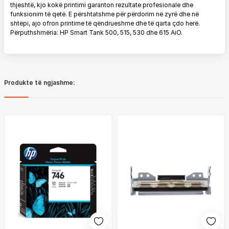
thjeshtë, kjo kokë printimi garanton rezultate profesionale dhe
funksionim të qetë. E përshtatshme për përdorim në zyrë dhe në
shtëpi, ajo ofron printime të qëndrueshme dhe të qarta çdo herë.
Përputhshmëria: HP Smart Tank 500, 515, 530 dhe 615 AiO.
Produkte të ngjashme: