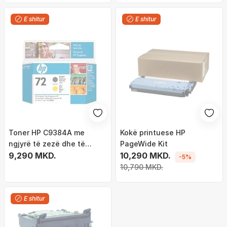
E shitur
E shitur
Toner HP C9384A me
Kokë printuese HP
ngjyrë të zezë dhe të
PageWide Kit
verdhë
9,290 MKD.
10,290 MKD.
-5%
10,790 MKD.
E shitur