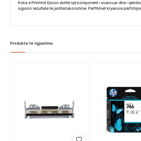
Koka e Printimit Epson është një komponent i avancuar dhe i qëndrue
siguron rezultate të jashtëzakonshme. Përfitimet kryesore përfshijnë
Produkte të ngjashme: