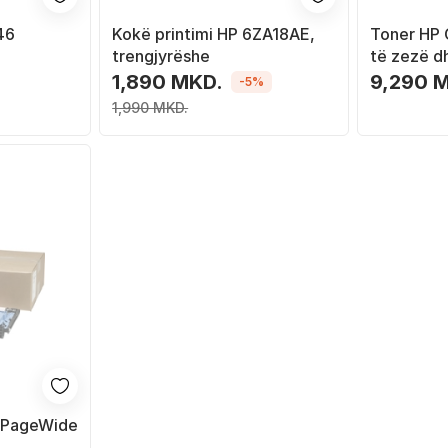
46
Kokë printimi HP 6ZA18AE,
Toner HP
trengjyrëshe
të zezë d
1,890 MKD.
9,290 
-5%
1,990 MKD.
P PageWide