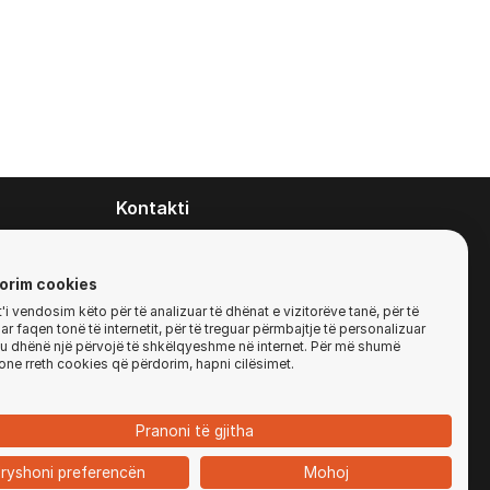
Kontakti
contact@zirafa50.mk
+38922633364
orim cookies
i vendosim këto për të analizuar të dhënat e vizitorëve tanë, për të
r faqen tonë të internetit, për të treguar përmbajtje të personalizuar
Për kërkesa të ofertave:
'ju dhënë një përvojë të shkëlqyeshme në internet. Për më shumë
b2b@zirafa50.mk
one rreth cookies që përdorim, hapni cilësimet.
Jadranska Magistrala No. 86, Skopje, North
Macedonia
Pranoni të gjitha
ryshoni preferencën
Mohoj