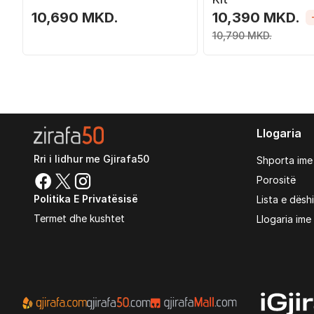
10,690 MKD.
10,390 MKD.
10,790 MKD.
Llogaria
Rri i lidhur me Gjirafa50
Shporta ime
Porositë
Politika E Privatësisë
Lista e dësh
Termet dhe kushtet
Llogaria ime