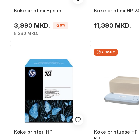
Kokë printimi Epson
Kokë printimi HP 7
3,990 MKD.
11,390 MKD.
-26%
5,390 MKD.
E shitur
Kokë printeri HP
Kokë printuese H
Kit