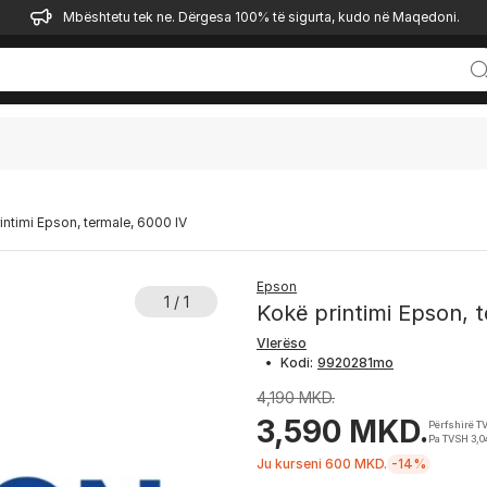
Mbështetu tek ne. Dërgesa 100% të sigurta, kudo në Maqedoni.
intimi Epson, termale, 6000 IV
Epson
1 / 1
Kokë printimi Epson, 
Vlerëso
•
Kodi:
4,190 MKD.
3,590 MKD.
Përfshirë T
Pa TVSH 3,
Ju kurseni 600 MKD.
-14%