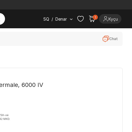
1
SQ
/
Denar
Kyçu
Chat
termale, 6000 IV
VSH-në
042 MKD.