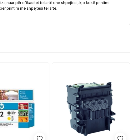
nuar për efikasitet të lartë dhe shpejtësi, kjo kokë printimi
ër printim me shpejtësi të lartë.