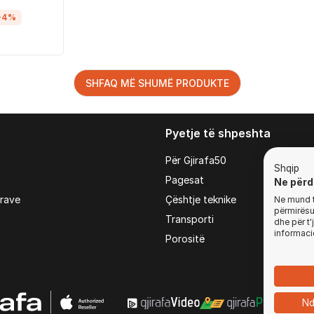
-4%
SHFAQ MË SHUMË PRODUKTE
Pyetje të shpeshta
Për Gjirafa50
Shqip
Pagesat
Ne përd
irave
Çështje teknike
Ne mund t'
përmirësua
Transporti
dhe për t
informaci
Porositë
Nd