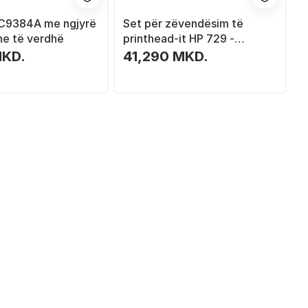
 C9384A me ngjyrë
Set për zëvendësim të
he të verdhë
printhead-it HP 729 -
Original - DesignJet
MKD.
41,290 MKD.