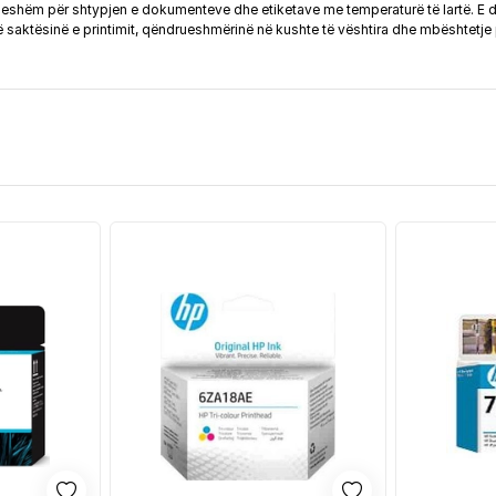
shëm për shtypjen e dokumenteve dhe etiketave me temperaturë të lartë. E dizaj
 saktësinë e printimit, qëndrueshmërinë në kushte të vështira dhe mbështetje p