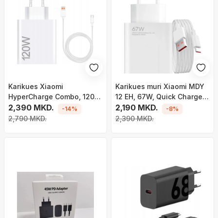
Karikues Xiaomi
Karikues muri Xiaomi MDY
HyperCharge Combo, 120W,
12 EH, 67W, Quick Charge
USB Type A, i bardhë
2,390 MKD.
3.0, i bardhë
2,190 MKD.
-14%
-8%
2,790 MKD.
2,390 MKD.