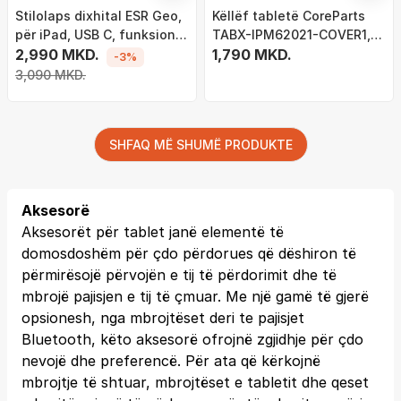
Stilolaps dixhital ESR Geo,
Këllëf tabletë CoreParts
për iPad, USB C, funksion
TABX-IPM62021-COVER1,
Find My, i zi
2,990 MKD.
për iPad Mini 6, folio, i zi
1,790 MKD.
-3%
3,090 MKD.
SHFAQ MË SHUMË PRODUKTE
Aksesorë
Aksesorët për tablet janë elementë të
domosdoshëm për çdo përdorues që dëshiron të
përmirësojë përvojën e tij të përdorimit dhe të
mbrojë pajisjen e tij të çmuar. Me një gamë të gjerë
opsionesh, nga mbrojtëset deri te pajisjet
Bluetooth, këto aksesorë ofrojnë zgjidhje për çdo
nevojë dhe preferencë. Për ata që kërkojnë
mbrojtje të shtuar, mbrojtëset e tabletit dhe qeset