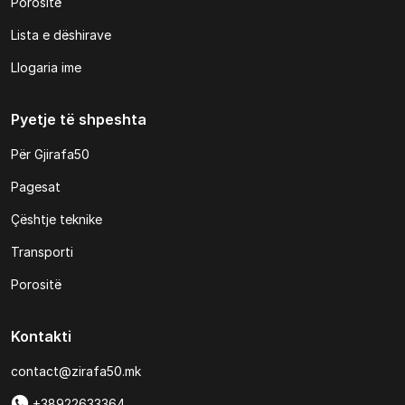
Porositë
Lista e dëshirave
Llogaria ime
Pyetje të shpeshta
Për Gjirafa50
Pagesat
Çështje teknike
Transporti
Porositë
Kontakti
contact@zirafa50.mk
+38922633364