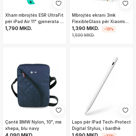
Xham mbrojtës ESR UltraFit
Mbrojtës ekrani 3mk
për iPad Air 11" gjenerata 6
FlexibleGlass për Xiaomi
7, 2 copë, xham i fortë
1,790 MKD.
Redmi Pad 2 Pro, xham
1,390 MKD.
-13%
transparent
hibrid, transparent
1,590 MKD.
Çantë BMW Nylon, 10", me
Laps për IPad Tech-Protect
xhepa, blu navy
Digital Stylus, i bardhë
4,090 MKD.
1,690 MKD.
-32%