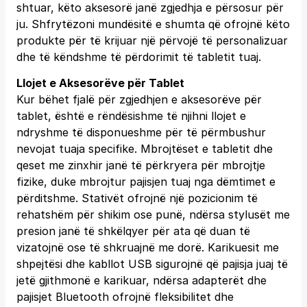
shtuar, këto aksesorë janë zgjedhja e përsosur për
ju. Shfrytëzoni mundësitë e shumta që ofrojnë këto
produkte për të krijuar një përvojë të personalizuar
dhe të këndshme të përdorimit të tabletit tuaj.
Llojet e Aksesorëve për Tablet
Kur bëhet fjalë për zgjedhjen e aksesorëve për
tablet, është e rëndësishme të njihni llojet e
ndryshme të disponueshme për të përmbushur
nevojat tuaja specifike. Mbrojtëset e tabletit dhe
qeset me zinxhir janë të përkryera për mbrojtje
fizike, duke mbrojtur pajisjen tuaj nga dëmtimet e
përditshme. Stativët ofrojnë një pozicionim të
rehatshëm për shikim ose punë, ndërsa stylusët me
presion janë të shkëlqyer për ata që duan të
vizatojnë ose të shkruajnë me dorë. Karikuesit me
shpejtësi dhe kabllot USB sigurojnë që pajisja juaj të
jetë gjithmonë e karikuar, ndërsa adapterët dhe
pajisjet Bluetooth ofrojnë fleksibilitet dhe