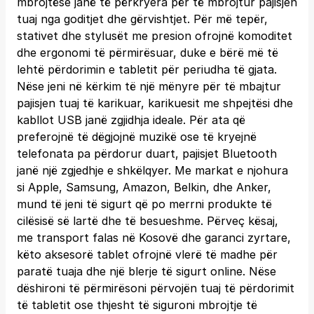
mbrojtëse janë të përkryera për të mbrojtur pajisjen
tuaj nga goditjet dhe gërvishtjet. Për më tepër,
stativet dhe stylusët me presion ofrojnë komoditet
dhe ergonomi të përmirësuar, duke e bërë më të
lehtë përdorimin e tabletit për periudha të gjata.
Nëse jeni në kërkim të një mënyre për të mbajtur
pajisjen tuaj të karikuar, karikuesit me shpejtësi dhe
kabllot USB janë zgjidhja ideale. Për ata që
preferojnë të dëgjojnë muzikë ose të kryejnë
telefonata pa përdorur duart, pajisjet Bluetooth
janë një zgjedhje e shkëlqyer. Me markat e njohura
si Apple, Samsung, Amazon, Belkin, dhe Anker,
mund të jeni të sigurt që po merrni produkte të
cilësisë së lartë dhe të besueshme. Përveç kësaj,
me transport falas në Kosovë dhe garanci zyrtare,
këto aksesorë tablet ofrojnë vlerë të madhe për
paratë tuaja dhe një blerje të sigurt online. Nëse
dëshironi të përmirësoni përvojën tuaj të përdorimit
të tabletit ose thjesht të siguroni mbrojtje të