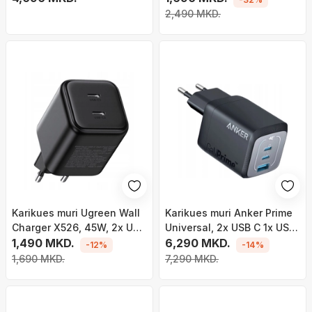
2,490 MKD.
Karikues muri Ugreen Wall
Karikues muri Anker Prime
Charger X526, 45W, 2x USB
Universal, 2x USB C 1x USB,
C GaN, i zi
1,490 MKD.
karikim i shpejtë, i zi
6,290 MKD.
-12%
-14%
1,690 MKD.
7,290 MKD.