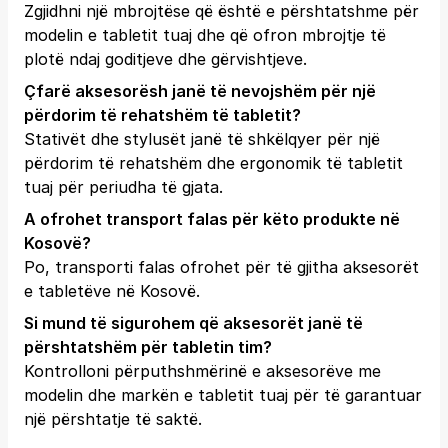
Zgjidhni një mbrojtëse që është e përshtatshme për
modelin e tabletit tuaj dhe që ofron mbrojtje të
plotë ndaj goditjeve dhe gërvishtjeve.
Çfarë aksesorësh janë të nevojshëm për një
përdorim të rehatshëm të tabletit?
Stativët dhe stylusët janë të shkëlqyer për një
përdorim të rehatshëm dhe ergonomik të tabletit
tuaj për periudha të gjata.
A ofrohet transport falas për këto produkte në
Kosovë?
Po, transporti falas ofrohet për të gjitha aksesorët
e tabletëve në Kosovë.
Si mund të sigurohem që aksesorët janë të
përshtatshëm për tabletin tim?
Kontrolloni përputhshmërinë e aksesorëve me
modelin dhe markën e tabletit tuaj për të garantuar
një përshtatje të saktë.