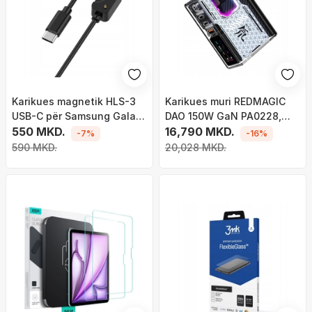
Karikues magnetik HLS-3
Karikues muri REDMAGIC
USB-C për Samsung Galaxy
DAO 150W GaN PA0228,
Fit3, 1 m, i zi
550 MKD.
USB C, karikim i shpejtë,
16,790 MKD.
-7%
-16%
transparent
590 MKD.
20,028 MKD.