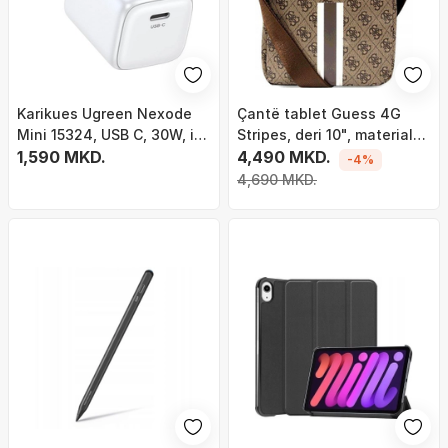
Karikues Ugreen Nexode
Çantë tablet Guess 4G
Mini 15324, USB C, 30W, i
Stripes, deri 10", material
bardhë
1,590 MKD.
saffiano, kafe
4,490 MKD.
-4%
4,690 MKD.