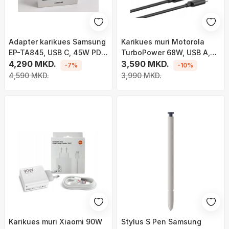
Adapter karikues Samsung
Karikues muri Motorola
EP-TA845, USB C, 45W PD, i
TurboPower 68W, USB A,
zi
4,290 MKD.
USB C, i zi
3,590 MKD.
-7%
-10%
4,590 MKD.
3,990 MKD.
Karikues muri Xiaomi 90W
Stylus S Pen Samsung