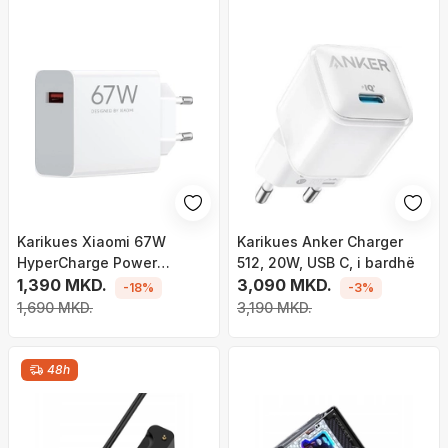
Karikues Xiaomi 67W
Karikues Anker Charger
HyperCharge Power
512, 20W, USB C, i bardhë
Adapter, USB A, i bardhë
1,390 MKD.
3,090 MKD.
-18%
-3%
1,690 MKD.
3,190 MKD.
48h