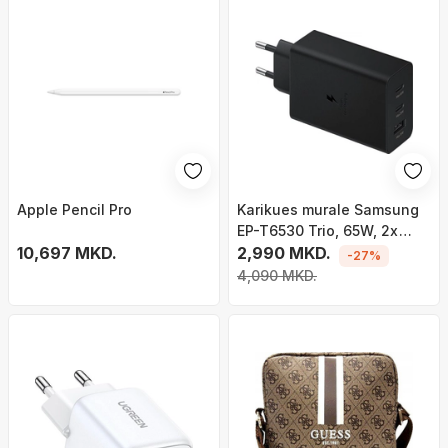
Apple Pencil Pro
Karikues murale Samsung
EP-T6530 Trio, 65W, 2x
10,697 MKD.
USB-C 1x USB-A, i zi
2,990 MKD.
-27%
4,090 MKD.