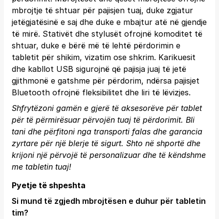
mbrojtje të shtuar për pajisjen tuaj, duke zgjatur
jetëgjatësinë e saj dhe duke e mbajtur atë në gjendje
të mirë. Stativët dhe stylusët ofrojnë komoditet të
shtuar, duke e bërë më të lehtë përdorimin e
tabletit për shikim, vizatim ose shkrim. Karikuesit
dhe kabllot USB sigurojnë që pajisja juaj të jetë
gjithmonë e gatshme për përdorim, ndërsa pajisjet
Bluetooth ofrojnë fleksibilitet dhe liri të lëvizjes.
Shfrytëzoni gamën e gjerë të aksesorëve për tablet
për të përmirësuar përvojën tuaj të përdorimit. Bli
tani dhe përfitoni nga transporti falas dhe garancia
zyrtare për një blerje të sigurt.
Shto në shportë
dhe
krijoni një përvojë të personalizuar dhe të këndshme
me tabletin tuaj!
Pyetje të shpeshta
Si mund të zgjedh mbrojtësen e duhur për tabletin
tim?