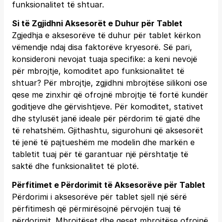
funksionalitet të shtuar.
Si të Zgjidhni Aksesorët e Duhur për Tablet
Zgjedhja e aksesorëve të duhur për tablet kërkon
vëmendje ndaj disa faktorëve kryesorë. Së pari,
konsideroni nevojat tuaja specifike: a keni nevojë
për mbrojtje, komoditet apo funksionalitet të
shtuar? Për mbrojtje, zgjidhni mbrojtëse silikoni ose
qese me zinxhir që ofrojnë mbrojtje të fortë kundër
goditjeve dhe gërvishtjeve. Për komoditet, stativet
dhe stylusët janë ideale për përdorim të gjatë dhe
të rehatshëm. Gjithashtu, sigurohuni që aksesorët
të jenë të pajtueshëm me modelin dhe markën e
tabletit tuaj për të garantuar një përshtatje të
saktë dhe funksionalitet të plotë.
Përfitimet e Përdorimit të Aksesorëve për Tablet
Përdorimi i aksesorëve për tablet sjell një sërë
përfitimesh që përmirësojnë përvojën tuaj të
përdorimit. Mbrojtëset dhe qeset mbrojtëse ofrojnë