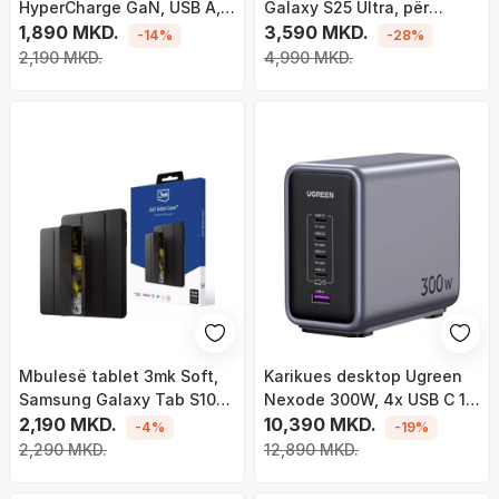
HyperCharge GaN, USB A,
Galaxy S25 Ultra, për
PD 6.1A, i bardhë
1,890 MKD.
Galaxy S25 Ultra, i zi
3,590 MKD.
-14%
-28%
2,190 MKD.
4,990 MKD.
Mbulesë tablet 3mk Soft,
Karikues desktop Ugreen
Samsung Galaxy Tab S10
Nexode 300W, 4x USB C 1x
Lite, palosje trefishe,
2,190 MKD.
USB A, PD 3.1 GaN, gri
10,390 MKD.
-4%
-19%
funksion Wake Sleep, e
2,290 MKD.
12,890 MKD.
zezë