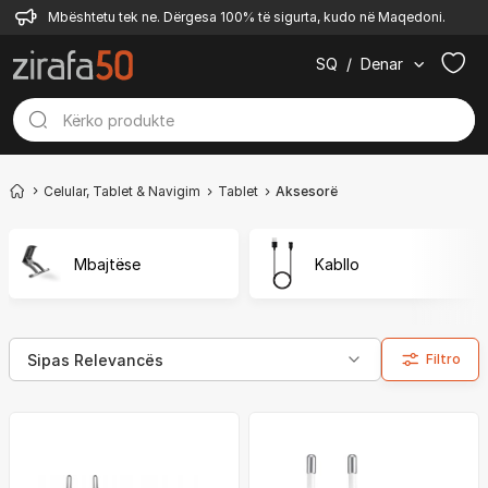
Mbështetu tek ne. Dërgesa 100% të sigurta, kudo në Maqedoni.
SQ
/
Denar
Celular, Tablet & Navigim
Tablet
Aksesorë
Mbajtëse
Kabllo
Filtro