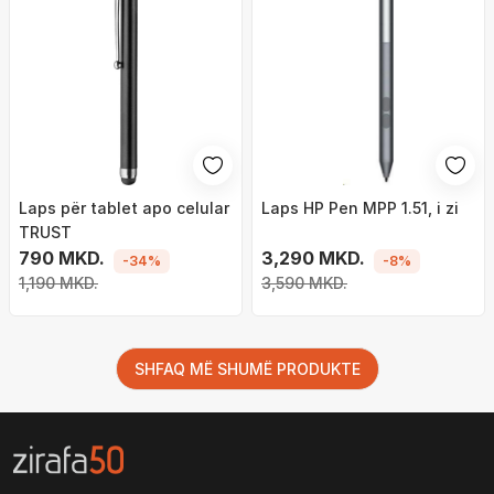
Laps për tablet apo celular
Laps HP Pen MPP 1.51, i zi
TRUST
790 MKD.
3,290 MKD.
-34%
-8%
1,190 MKD.
3,590 MKD.
SHFAQ MË SHUMË PRODUKTE