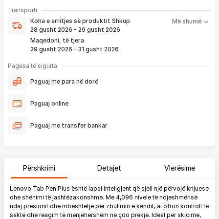
- Pranim dhe dërgim me postë të produktit të servisuar
pa
Koha e arritjes së produktit nënkupton periudhën prej kur
Transporti
pagesë
bëhet verifikimi i porosisë suaj, dhe njoftimit për verifikim
Koha e arritjes së produktit
Shkup
Më shumë
që ju e pranoni përmes email-it apo SMS-it.
28 gusht 2026 - 29 gusht 2026
Nëse porosia bëhet tani, produkti arrin sipas afatit kohor të
Maqedoni, të tjera
vendosur më lartë. Ju do të njoftoheni në vazhdimësi
29 gusht 2026 - 31 gusht 2026
përmes emailit rreth vendndodhjes së porosisë suaj, duke
përfshirë momentin kur produkti arrin në depon tonë, dhe
Pagesa të sigurta
momentin kur niset në dërgesë për te ju.
Paguaj me para në dorë
*Në 99% të rasteve, produktet arrijnë sipas parashikimit të vendosur
më lartë. Ju lusim të keni parasysh që festat ndërkombëtare ndikojnë që
Paguaj online
liferimi të shtyhet për rreth 2 ditë.
Paguaj me transfer bankar
Përshkrimi
Detajet
Vlerësime
Lenovo Tab Pen Plus është lapsi inteligjent që sjell një përvojë krijuese
dhe shënimi të jashtëzakonshme. Me 4,096 nivele të ndjeshmërisë
ndaj presionit dhe mbështetje për zbulimin e këndit, ai ofron kontroll të
saktë dhe reagim të menjëhershëm në çdo prekje. Ideal për skicime,