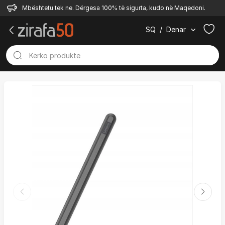
Mbështetu tek ne. Dërgesa 100% të sigurta, kudo në Maqedoni.
SQ
/
Denar