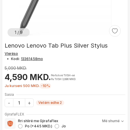
1 / 9
Lenovo Lenovo Tab Plus Silver Stylus
Vlerëso
•
Kodi:
5,090 MKD.
4,590 MKD.
Përfshirë TVSH-në
Pa TVSH 3,890 MKD.
Ju kurseni 500 MKD.
-10%
Sasia
Vetëm edhe 2
Me GjirafaFLEX përfitoni:
GjirafaFLEX
-
Prioritet
për zgjidhjen e çdo problemi me produktin brenda
Rri shlirë me GjirafaFlex
Më shumë
1 viti nga blerja
Po (+445 MKD.)
Jo
- Kontakt brenda
24 h
për servisim, zëvendësim apo kthim