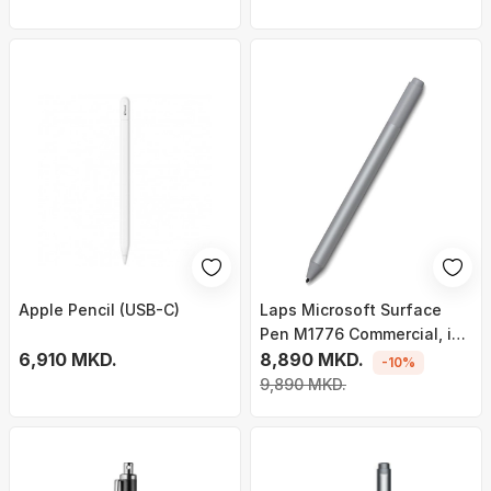
Apple Pencil (USB-C)
Laps Microsoft Surface
Pen M1776 Commercial, i
6,910 MKD.
hirtë
8,890 MKD.
-10%
9,890 MKD.