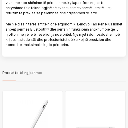
vizatime apo shënime të përditshme, ky laps ofron ndjesi të
natyrshme falë teknologjisë së avancuar me vonesë ultra të ulët,
refuzim të prekjes së pëllëmbës dhe ndjeshmëri të lartë.
Me një dizajn tërësisht të ri dhe ergonomik, Lenovo Tab Pen Plus lidhet
shpejt përmes Bluetooth® dhe përfshin funksionin anti-humbje që ju
njofton menjëherë nëse lidhja ndërpritet. Një mjet i domosdoshëm për
krijuesit, studentët dhe profesionistët që kërkojnë precizion dhe
komoditet maksimal në çdo përdorim.
Produkte të ngjashme: