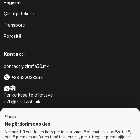
Pagesat
Çështje teknike
Transporti
Porositë
Kontakti
contact@zirafa50.mk
+38922633364
Për kërkesa të ofertave:
b2b@zirafa50.mk
Jadranska Magistrala No. 86, Skopje, North Macedonia
Shqip
Ne përdorim cookies
Ne mund t'i vendosim këto për të analizuar të dhënat e vizitorëve tanë,
për të përmirësuar faqen tonë të internetit, për të treguar përmbajtje të