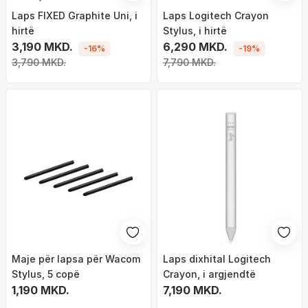
Laps FIXED Graphite Uni, i
Laps Logitech Crayon
hirtë
Stylus, i hirtë
3,190 MKD.
6,290 MKD.
-16%
-19%
3,790 MKD.
7,790 MKD.
Maje për lapsa për Wacom
Laps dixhital Logitech
Stylus, 5 copë
Crayon, i argjendtë
1,190 MKD.
7,190 MKD.