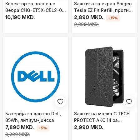
Конектор за полнење
Заштита за екран Spigen
Зебра CHG-ET5X-CBL2-01,
Tesla EZ Fit Refill, против
за таблет ET5X, црн
10,190 MKD.
отсјај, калено стакло, за
2,890 MKD.
-15%
Tesla Model Y и Model 3
3,390 MKD.
Батерија за лаптоп Dell,
Заштитна маска C TECH
35Wh, литиум-јонска
PROTECT AKC 14 за
7,890 MKD.
Amazon Kindle Touch 2019
2,990 MKD.
-5%
2020, функција wake
8,290 MKD.
sleep, тврда корица, црна