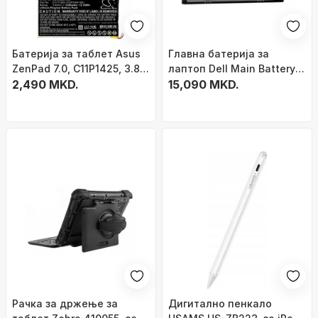
Батерија за таблет Asus
Главна батерија за
ZenPad 7.0, C11P1425, 3.8V,
лаптоп Dell Main Battery
црна
2,490 MKD.
Pack, 7.4V, 3500mAh, сива
15,090 MKD.
Рачка за држење за
Дигитално пенкало