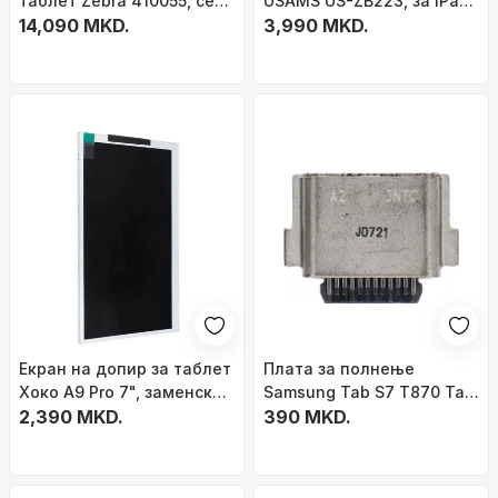
таблет Zebra 410055, сет
USAMS US-ZB223, за iPad,
додаток, црна
14,090 MKD.
врв 1.5 mm, бело
3,990 MKD.
Екран на допир за таблет
Плата за полнење
Хоко A9 Pro 7", заменски,
Samsung Tab S7 T870 Tab
бел
2,390 MKD.
S8, USB конектор,
390 MKD.
оригинална