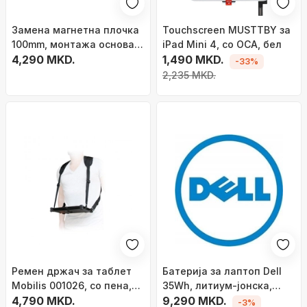
Замена магнетна плочка
Touchscreen MUSTTBY за
100mm, монтажа основа,
iPad Mini 4, со OCA, бел
црна
4,290 MKD.
1,490 MKD.
-33%
2,235 MKD.
Ремен држач за таблет
Батерија за лаптоп Dell
Mobilis 001026, со пена,
35Wh, литиум-јонска,
црн
4,790 MKD.
црна
9,290 MKD.
-3%