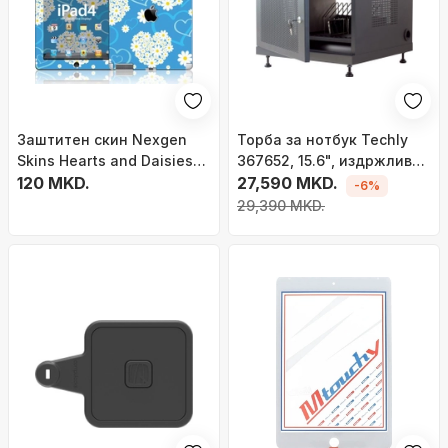
Заштитен скин Nexgen
Торба за нотбук Techly
Skins Hearts and Daisies
367652, 15.6", издржлив
3D за iPad 2 3 4, сет
120 MKD.
материјал, сива
27,590 MKD.
-6%
напред и назад, светло
29,390 MKD.
сина