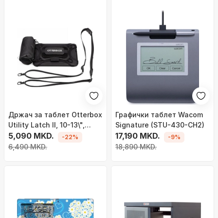
Држач за таблет Otterbox
Графички таблет Wacom
Utility Latch II, 10-13\",
Signature (STU-430-CH2)
прилагодлив, црн
5,090 MKD.
17,190 MKD.
-22%
-9%
6,490 MKD.
18,890 MKD.