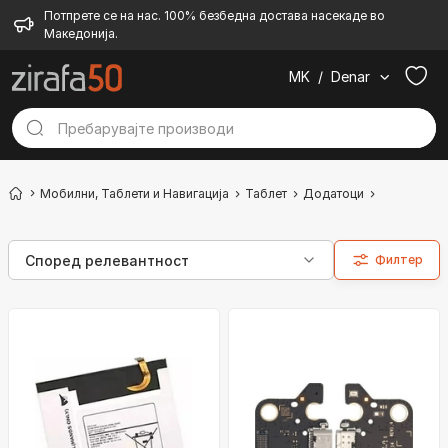
Потпрете се на нас. 100% безбедна достава насекаде во
Македонија.
MK
/
Denar
Мобилни, Таблети и Навигација
Таблет
Додатоци
Друго
Филтер