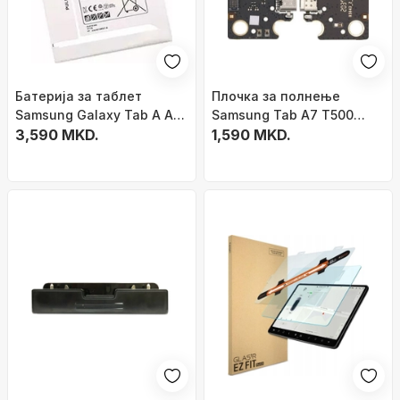
Батерија за таблет
Плочка за полнење
Samsung Galaxy Tab A A2
Samsung Tab A7 T500
E 8.0, 5000mAh, Li Ion
3,590 MKD.
T505, PCB конектор за
1,590 MKD.
полнење