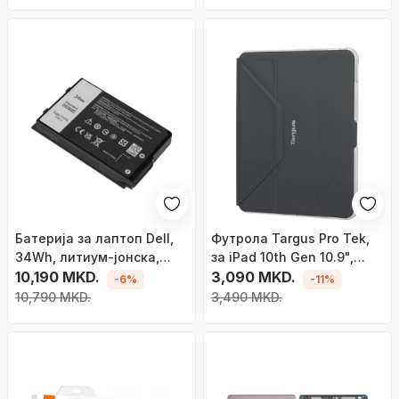
Батерија за лаптоп Dell,
Футрола Targus Pro Tek,
34Wh, литиум-јонска,
за iPad 10th Gen 10.9",
црна
10,190 MKD.
проѕирна
3,090 MKD.
-6%
-11%
10,790 MKD.
3,490 MKD.