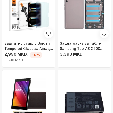
Заштитно стакло Spigen
Задна маска за таблет
Tempered Glass за Ајпад
Samsung Tab A8 X200
Про 11" M4 2024, 9H, мат
2,990 MKD.
10.5", сива
3,390 MKD.
-17%
3,590 MKD.