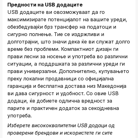
Предности на USB додаците
USB додаците ви овозможуваат да го
максимизирате потенцијалот на вашите уреди,
обезбедувајќи брз трансфер на податоци и
сигурно полнење. Тие се издржливи и
долготрајни, што значи дека ќе ви служат долго
време без проблеми. Компактниот дизајн ги
прави лесни за носење и употреба во различни
ситуации, а поддршката за различни уреди ги
прави универзални. Дополнително, купувањето
преку локални продавници со официјална
гаранција и бесплатна достава низ Македонија
ви дава сигурност и удобност. Со овие USB
додаци, ќе добиете одлична вредност за
парите и практичен додаток за секојдневна
употреба.
Изберете висококвалитетни USB додаци од
проверени брендови и искористете ги сите