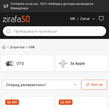
Потпрете се на нас. 100% безбедна достава насекаде во
Македонија.
MK
/
Denar
Додатоци
USB
OTG
За Apple
Филтер
48h
48h