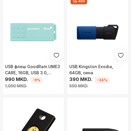
48h
USB флеш GoodRam UME3
USB Kingston Exodia,
CARE, 16GB, USB 3.0,
64GB, сина
црвена
990 MKD.
390 MKD.
-9%
-34%
1,090 MKD.
590 MKD.