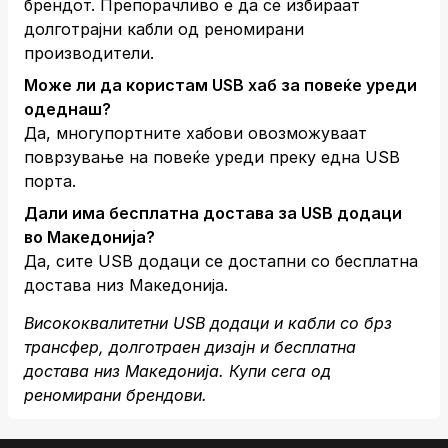
брендот. Препорачливо е да се избираат
долготрајни кабли од реномирани
производители.
Може ли да користам USB хаб за повеќе уреди
одеднаш?
Да, многупортните хабови овозможуваат
поврзување на повеќе уреди преку една USB
порта.
Дали има бесплатна достава за USB додаци
во Македонија?
Да, сите USB додаци се достапни со бесплатна
достава низ Македонија.
Висококвалитетни USB додаци и кабли со брз
трансфер, долготраен дизајн и бесплатна
достава низ Македонија. Купи сега од
реномирани брендови.