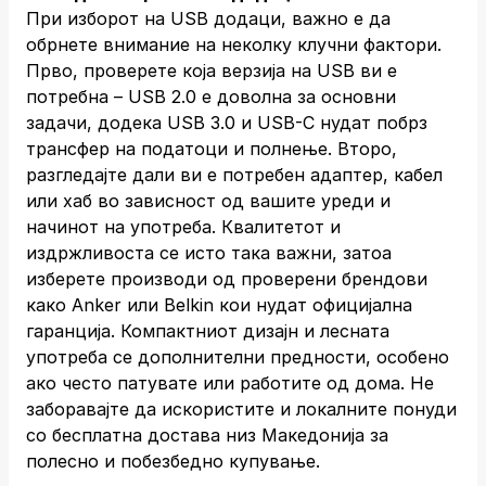
При изборот на USB додаци, важно е да
обрнете внимание на неколку клучни фактори.
Прво, проверете која верзија на USB ви е
потребна – USB 2.0 е доволна за основни
задачи, додека USB 3.0 и USB-C нудат побрз
трансфер на податоци и полнење. Второ,
разгледајте дали ви е потребен адаптер, кабел
или хаб во зависност од вашите уреди и
начинот на употреба. Квалитетот и
издржливоста се исто така важни, затоа
изберете производи од проверени брендови
како Anker или Belkin кои нудат официјална
гаранција. Компактниот дизајн и лесната
употреба се дополнителни предности, особено
ако често патувате или работите од дома. Не
заборавајте да искористите и локалните понуди
со бесплатна достава низ Македонија за
полесно и побезбедно купување.