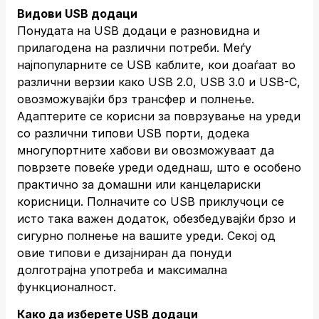
Видови USB додаци
Понудата на USB додаци е разновидна и
прилагодена на различни потреби. Меѓу
најпопуларните се USB каблите, кои доаѓаат во
различни верзии како USB 2.0, USB 3.0 и USB-C,
овозможувајќи брз трансфер и полнење.
Адаптерите се корисни за поврзување на уреди
со различни типови USB порти, додека
многупортните хабови ви овозможуваат да
поврзете повеќе уреди одеднаш, што е особено
практично за домашни или канцелариски
корисници. Полначите со USB приклучоци се
исто така важен додаток, обезбедувајќи брзо и
сигурно полнење на вашите уреди. Секој од
овие типови е дизајниран да понуди
долготрајна употреба и максимална
функционалност.
Како да изберете USB додаци