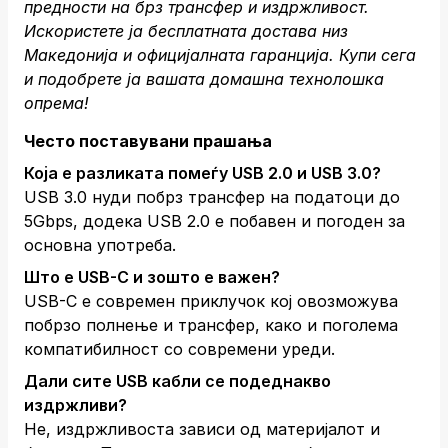
предности на брз трансфер и издржливост.
Искористете ја бесплатната достава низ
Македонија и официјалната гаранција.
Купи сега
и подобрете ја вашата домашна технолошка
опрема!
Често поставувани прашања
Која е разликата помеѓу USB 2.0 и USB 3.0?
USB 3.0 нуди побрз трансфер на податоци до
5Gbps, додека USB 2.0 е побавен и погоден за
основна употреба.
Што е USB-C и зошто е важен?
USB-C е современ приклучок кој овозможува
побрзо полнење и трансфер, како и поголема
компатибилност со современи уреди.
Дали сите USB кабли се подеднакво
издржливи?
Не, издржливоста зависи од материјалот и