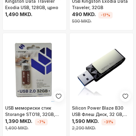
Kingston Data Traveler
USB Kingston Exodia Data
Exodia USB, 128GB, црно
Traveler, 32GB
1,490 MKD.
490 MKD.
-17%
590 MKD.
USB мемориски стик
Silicon Power Blaze B30
Storange STO18, 32GB,
USB Флеш Диск, 32 GB,
USB 2.0, сива
1,390 MKD.
Црн
1,590 MKD.
-7%
-31%
1,490 MKD.
2,290 MKD.