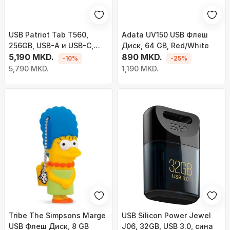
USB Patriot Tab T560,
Adata UV150 USB Флеш
256GB, USB-A и USB-C,
Диск, 64 GB, Red/White
120MB/s, сребрена
5,190 MKD.
890 MKD.
-10%
-25%
5,790 MKD.
1,190 MKD.
Tribe The Simpsons Marge
USB Silicon Power Jewel
USB Флеш Диск, 8 GB
J06, 32GB, USB 3.0, сина