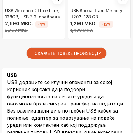
USB Интенсо Office Line,
USB Kioxia TransMemory
128GB, USB 3.2, сребрена
U202, 128 GB
2,690 MKD.
(LU202W128GG4)
1,290 MKD.
-4%
-13%
2,790 MKD.
1,490 MKD.
ПОКАЖЕТЕ ПОВЕЌЕ ПРОИЗВОДИ
USB
USB додаците се клучни елементи за секој
корисник кој сака да ја подобри
функционалноста на своите уреди и да
овозможи брз и сигурен трансфер на податоци.
Без разлика дали ви е потребен USB кабел за
полнење, адаптер за поврзување на повеќе
уреди или компактен хаб кој поддржува
различни типови USB влезови, овие аксесоари