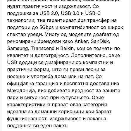
нудат практичност и издржливост. Со
поддршка за USB 2.0, USB 3.0 и USB-C
технологии, тие гарантираат брз трансфер на
податоци до 5Gbps и компатибилност со широк
спектар уреди. Многу од моделите доаѓаат од
реномирани брендови како Anker, SanDisk,
Samsung, Transcend и Belkin, кои се познати по
квалитет и долготрајност. Дополнително, овие
USB додаци се дизајнирани со компактни и
практични форми, што ги прави лесни за
носење и употреба дома или на пат. Со
официјална гаранција и бесплатна достава низ
Македонија, вие добивате вредност за вашите
пари и сигурност при купувањето. Овие
карактеристики ја прават оваа категорија
идеална за домашни корисници кои бараат
функционалност, издржливост и локална
поддршка во еден пакет.