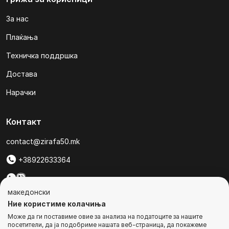
За нас
Плаќања
Техничка поддршка
Достава
Нарачки
Контакт
contact@zirafa50.mk
+38922633364
За барања на понуди, контактирајте нѐ на:
македонски
b2b@zirafa50.mk
Ние користиме колачиња
Може да ги поставиме овие за анализа на податоците за нашите
Jадранска Магистрала 86, Skopje, North Macedonia
посетители, да ја подобриме нашата веб-страница, да покажеме