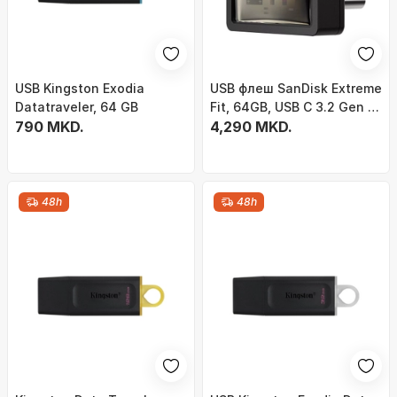
USB Kingston Exodia
USB флеш SanDisk Extreme
Datatraveler, 64 GB
Fit, 64GB, USB C 3.2 Gen 1,
790 MKD.
црна
4,290 MKD.
48h
48h