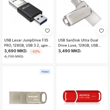
USB Lexar JumpDrive F35
USB SanDisk Ultra Dual
PRO, 128GB, USB 3.2, црно
Drive Luxe, 128GB, USB
сребрена
3,690 MKD.
Type C и USB Type A,
3,490 MKD.
-23%
нерѓосувачки челик
4,790 MKD.
Ново