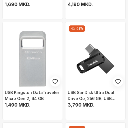
1,690 MKD.
4,190 MKD.
48h
USB Kingston DataTraveler
USB SanDisk Ultra Dual
Micro Gen 2, 64 GB
Drive Go, 256 GB, USB
1,490 MKD.
Type-A / USB Type-C
3,790 MKD.