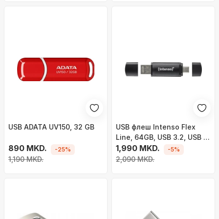
USB ADATA UV150, 32 GB
USB флеш Intenso Flex
Line, 64GB, USB 3.2, USB C
890 MKD.
и USB A
1,990 MKD.
-25%
-5%
1,190 MKD.
2,090 MKD.