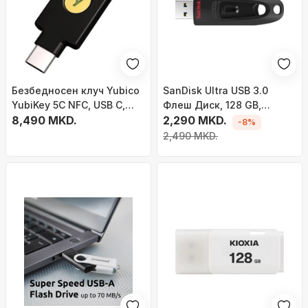
Безбедносен клуч Yubico
SanDisk Ultra USB 3.0
YubiKey 5C NFC, USB C,
Флеш Диск, 128 GB,
NFC, црн
8,490 MKD.
Црвена
2,290 MKD.
-8%
2,490 MKD.