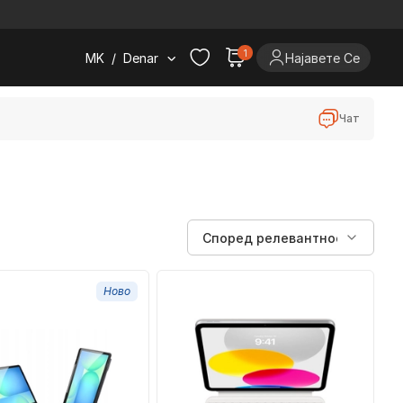
.
1
MK
/
Denar
Најавете Се
Чат
Ново