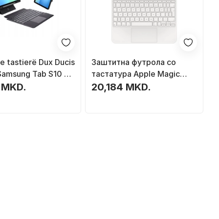
e tastierë Dux Ducis
Заштитна футрола со
Samsung Tab S10 FE
тастатура Apple Magic
uetooth, material
Keyboard Folio за 12,9" iPad
 MKD.
20,184 MKD.
(10-та генерација),
International English