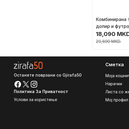
Комбинирана 
допир и футро
за iPad Pro 12,
18,090 MKD
6)
20,690 MKD.
Сметка
Останете поврзани со Gjirafa50
Моја кошни
Нарачки
Политика За Приватност
Листа со ж
Услови за користење
Мој профил