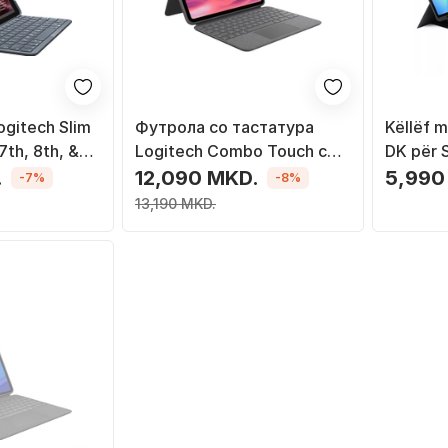
ogitech Slim
Футрола со тастатура
Këllëf m
7th, 8th, &
Logitech Combo Touch со
DK për 
n) - GRAPHITE
капак за Apple iPad 2022
Plus, Bl
.
12,090 MKD.
5,990
-7%
-8%
(10-та генерација),
PU, i zi
13,190 MKD.
меѓународен САД, сива
боја