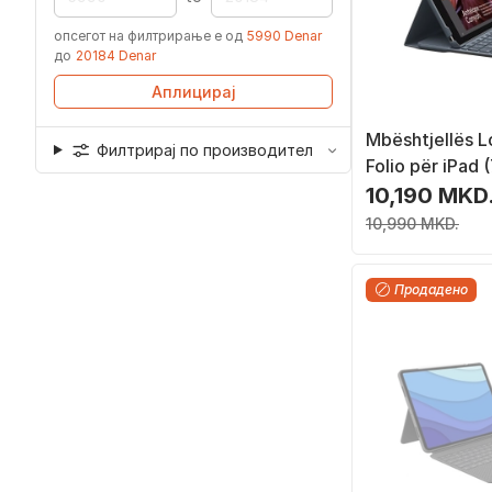
опсегот на филтрирање е од
5990 Denar
до
20184 Denar
Аплицирај
Mbështjellës L
Филтрирај по производител
Folio për iPad (
9th generatio
10,190 MKD
- UK
10,990 MKD.
Продадено