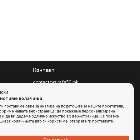
Контакт
contact@zirafa50.mk
+38922633364
нски
ристиме колачиња
За барања на понуди, контактирајте нѐ
и поставиме овие за анализа на податоците за нашите посетители,
добриме нашата веб-страница, да покажеме персонализирана
на:
 и да ви дадеме одлично искуство во веб-страница. За повеќе
b2b@zirafa50.mk
ии за колачињата што ги користиме, отворете ги поставките.
Jадранска Магистрала 86, Skopje, North
Macedonia