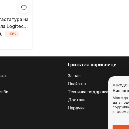
тастатура на
ла Logitech
9" (генер. 5 и
.
-13%
Грижа за корисници
чка
За нас
Плаќања
македо
Ние ко
елби
Техничка поддршка
Може да г
Достава
да ја по
содржина
Нарачки
информац