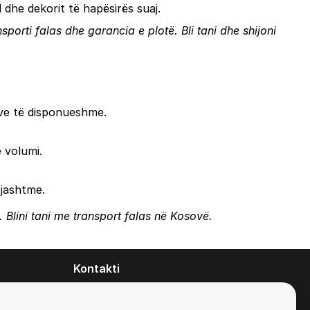
l dhe dekorit të hapësirës suaj.
ransporti falas dhe garancia e plotë.
Bli tani
dhe shijoni
jeve të disponueshme.
 volumi.
 jashtme.
. Blini tani me transport falas në Kosovë.
Kontakti
contact@zirafa50.mk