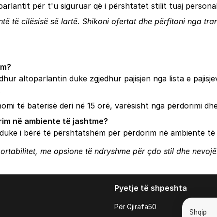
rlantit për t'u siguruar që i përshtatet stilit tuaj persona
antë të cilësisë së lartë. Shikoni ofertat dhe përfitoni nga t
im?
idhur altoparlantin duke zgjedhur pajisjen nga lista e pajis
?
omi të baterisë deri në 15 orë, varësisht nga përdorimi dhe
rim në ambiente të jashtme?
duke i bërë të përshtatshëm për përdorim në ambiente të
e portabilitet, me opsione të ndryshme për çdo stil dhe nevojë
Pyetje të shpeshta
Për Gjirafa50
Shqip