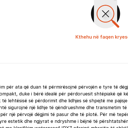
Kthehu në faqen kryes
 për ata që duan të përmirësojnë përvojën e tyre të dëgjim
kompakt, duke i bërë idealë për përdoruesit shtëpiakë që kër
të lehtësisë së përdorimit dhe lidhjes së shpejtë me pajis
antë sigurojnë një lidhje të qëndrueshme dhe transmetim t
 për një përvojë dëgjimi të pasur dhe të plotë. Për më tepër,
i tyre estetik dhe ngjyrat e ndryshme i bëjnë të përshtatshë