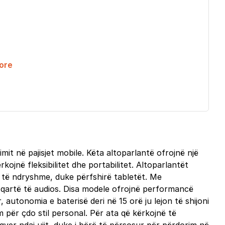
ore
it në pajisjet mobile. Këta altoparlantë ofrojnë një
kojnë fleksibilitet dhe portabilitet. Altoparlantët
je të ndryshme, duke përfshirë tabletët. Me
ë qartë të audios. Disa modele ofrojnë performancë
 autonomia e baterisë deri në 15 orë ju lejon të shijoni
m për çdo stil personal. Për ata që kërkojnë të