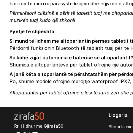
harroni të merrni parasysh dizajnin dhe ngjyrën e altopa
Përmirësoni cilësinë e zërit të tabletit tuaj me altoparl
muzikën tuaj kudo që shkoni!
Pyetje të shpeshta
Si mund të lidhem me altoparlantin përmes tabletit t
Përdorni funksionin Bluetooth të tabletit tuaj për të l
Sa kohë zgjat autonomia e baterisë së altoparlantit
Shumica e altoparlantëve për tablet ofrojnë një auton
A janë këta altoparlantë të përshtatshëm për përdo
Po, shumë modele ofrojnë mbrojtje waterproof IPX7, 
Altoparlantët për tablet ofrojnë cilësi të lartë zëri dh
Llogaria
Rri i lidhur me Gjirafa50
Shporta ime