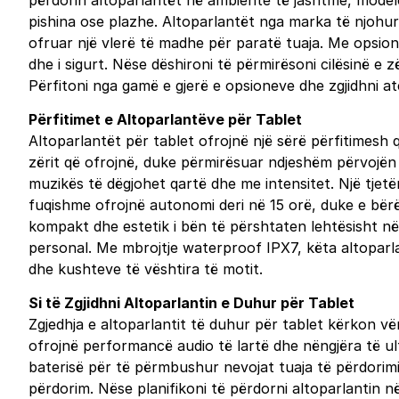
përdorin altoparlantët në ambiente të jashtme, modele
pishina ose plazhe. Altoparlantët nga marka të njohur
ofruar një vlerë të madhe për paratë tuaja. Me opsione 
dhe i sigurt. Nëse dëshironi të përmirësoni cilësinë e zë
Përfitoni nga gamë e gjerë e opsioneve dhe zgjidhni atë
Përfitimet e Altoparlantëve për Tablet
Altoparlantët për tablet ofrojnë një sërë përfitimesh q
zërit që ofrojnë, duke përmirësuar ndjeshëm përvojën t
muzikës të dëgjohet qartë dhe me intensitet. Një tjetë
fuqishme ofrojnë autonomi deri në 15 orë, duke e bërë t
kompakt dhe estetik i bën të përshtaten lehtësisht në 
personal. Me mbrojtje waterproof IPX7, këta altoparl
dhe kushteve të vështira të motit.
Si të Zgjidhni Altoparlantin e Duhur për Tablet
Zgjedhja e altoparlantit të duhur për tablet kërkon vë
ofrojnë performancë audio të lartë dhe nëngjëra të ult
baterisë për të përmbushur nevojat tuaja të përdorimit
përdorim. Nëse planifikoni të përdorni altoparlantin n