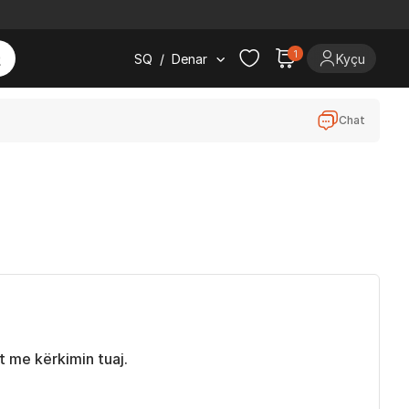
1
SQ
/
Denar
Kyçu
Chat
 me kërkimin tuaj.