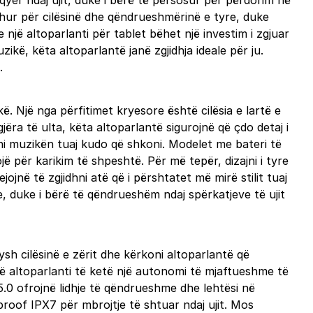
yer ndaj ujit, duke i bërë të përsosur për përdorim në
ohur për cilësinë dhe qëndrueshmërinë e tyre, duke
një altoparlanti për tablet bëhet një investim i zgjuar
zikë, këta altoparlantë janë zgjidhja ideale për ju.
.
ë. Një nga përfitimet kryesore është cilësia e lartë e
ra të ulta, këta altoparlantë sigurojnë që çdo detaj i
rrni muzikën tuaj kudo që shkoni. Modelet me bateri të
ë për karikim të shpeshtë. Për më tepër, dizajni i tyre
jnë të zgjidhni atë që i përshtatet më mirë stilit tuaj
 duke i bërë të qëndrueshëm ndaj spërkatjeve të ujit
sh cilësinë e zërit dhe kërkoni altoparlantë që
 që altoparlanti të ketë një autonomi të mjaftueshme të
5.0 ofrojnë lidhje të qëndrueshme dhe lehtësi në
proof IPX7 për mbrojtje të shtuar ndaj ujit. Mos