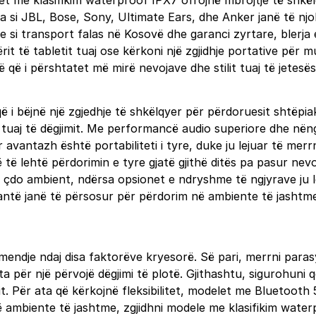
t me klasifikim waterproof IPX7 ofrojnë mbrojtje të shkëlq
a si JBL, Bose, Sony, Ultimate Ears, dhe Anker janë të nj
si transport falas në Kosovë dhe garanci zyrtare, blerja e 
rit të tabletit tuaj ose kërkoni një zgjidhje portative për mu
 që i përshtatet më mirë nevojave dhe stilit tuaj të jetesës
ë i bëjnë një zgjedhje të shkëlqyer për përdoruesit shtëpiak
uaj të dëgjimit. Me performancë audio superiore dhe nëngjë
r avantazh është portabiliteti i tyre, duke ju lejuar të me
ë lehtë përdorimin e tyre gjatë gjithë ditës pa pasur nevoj
çdo ambient, ndërsa opsionet e ndryshme të ngjyrave ju lejo
antë janë të përsosur për përdorim në ambiente të jashtme,
mendje ndaj disa faktorëve kryesorë. Së pari, merrni parasy
a për një përvojë dëgjimi të plotë. Gjithashtu, sigurohuni
. Për ata që kërkojnë fleksibilitet, modelet me Bluetooth 
ë ambiente të jashtme, zgjidhni modele me klasifikim water