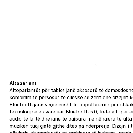
Altoparlant
Altoparlantët për tablet janë aksesorë të domosdoshëm
kombinim të përsosur të cilësisë së zërit dhe dizajnit 
Bluetooth janë veçanërisht të popullarizuar për shkak 
teknologjinë e avancuar Bluetooth 5.0, këta altoparl
audio të lartë dhe janë të pajisura me nëngjëra të ulta
muzikën tuaj gjatë gjithë ditës pa ndërprerje. Dizajni 