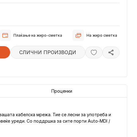
Плаќање на жиро-сметка
На жиро сметка
СЛИЧНИ ПРОИЗВОДИ
Проценки
вашата кабелска мрежа. Тие се лесни за употреба и
веќе уреди. Со поддршка за сите порти Auto-MDI /