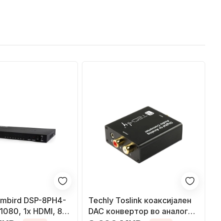
embird DSP-8PH4-
Techly Toslink коаксијален
1080, 1x HDMI, 8x
DAC конвертор во аналоген