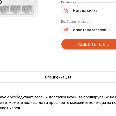
О
Количина
Нема на залиха
Безбедно плаќање
Исплата во готовина
ИЗВЕСТЕТЕ МЕ
Спецификации
Wave обезбедуваат лесен и достапен начин за проширување на 
вање, можете веднаш да ги проширите мрежните конекции на по
ниот кабел.