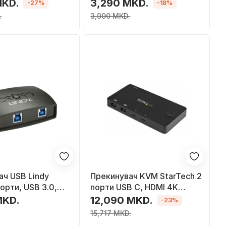
RCA L/R и 3,5 мм
MKD.
3,290 MKD.
-27%
-18%
.
3,990 MKD.
ач USB Lindy
Прекинувач KVM StarTech 2
порти, USB 3.0,
порти USB C, HDMI 4K
60Hz, напојуван преку
MKD.
12,090 MKD.
-23%
магистрала, црн
15,717 MKD.