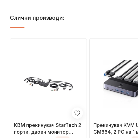
Слични производи:
КВМ прекинувач StarTech 2
Прекинувач KVM 
порти, двоен монитор
CM664, 2 PC на 1 