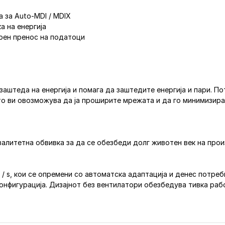
а за Auto-MDI / MDIX
а на енергија
урен пренос на податоци
заштеда на енергија и помага да заштедите енергија и пари. П
то ви овозможува да ја проширите мрежата и да го минимизира
алитетна обвивка за да се обезбеди долг животен век на прои
 / s, кои се опремени со автоматска адаптација и денес потре
з конфигурација. Дизајнот без вентилатори обезбедува тивка р