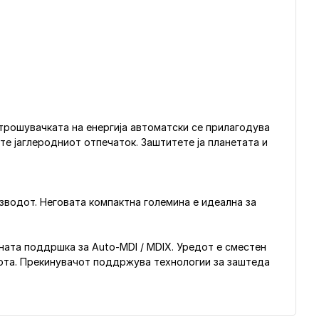
отрошувачката на енергија автоматски се прилагодува
те јаглеродниот отпечаток. Заштитете ја планетата и
зводот. Неговата компактна големина е идеална за
бната поддршка за Auto-MDI / MDIX. Уредот е сместен
абота. Прекинувачот поддржува технологии за заштеда