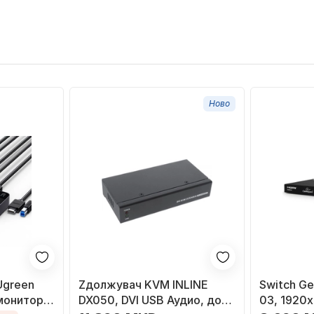
Ново
Ugreen
Zдолжувач KVM INLINE
Switch G
монитор,
DX050, DVI USB Аудио, до
03, 1920x