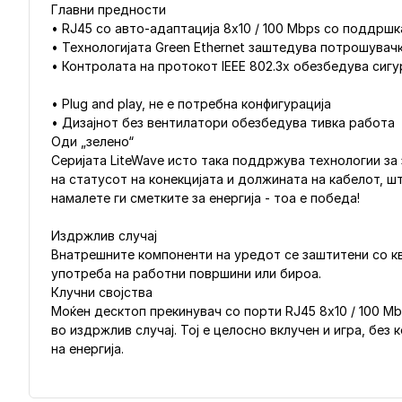
Главни предности
• RJ45 со авто-адаптација 8x10 / 100 Mbps со поддршк
• Технологијата Green Ethernet заштедува потрошувачк
• Контролата на протокот IEEE 802.3x обезбедува сиг
• Plug and play, не е потребна конфигурација
• Дизајнот без вентилатори обезбедува тивка работа
Оди „зелено“
Серијата LiteWave исто така поддржува технологии за 
на статусот на конекцијата и должината на кабелот, ш
намалете ги сметките за енергија - тоа е победа!
Издржлив случај
Внатрешните компоненти на уредот се заштитени со кв
употреба на работни површини или бироа.
Клучни својства
Моќен десктоп прекинувач со порти RJ45 8x10 / 100 Mb
во издржлив случај. Тој е целосно вклучен и игра, бе
на енергија.