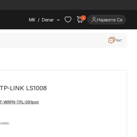
.
1
MK
/
Denar
Најавете Се
Чат
TP-LINK LS1008
93 MKD.