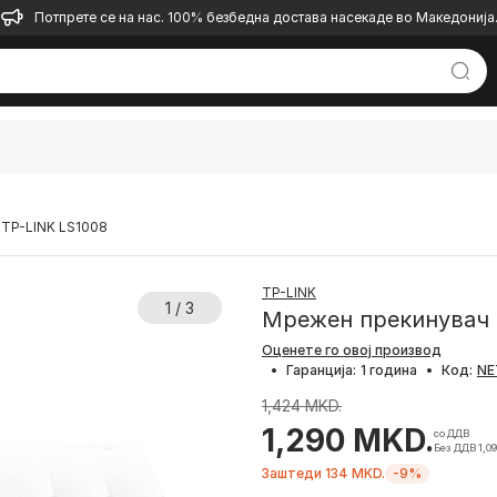
Потпрете се на нас. 100% безбедна достава насекаде во Македонија
 TP-LINK LS1008
TP-LINK
1 / 3
Мрежен прекинувач 
Оценете го овој производ
•
Гаранција:
1 година
•
Код:
1,424 MKD.
1,290 MKD.
со ДДВ
Без ДДВ 1,0
Заштеди 134 MKD.
-9%