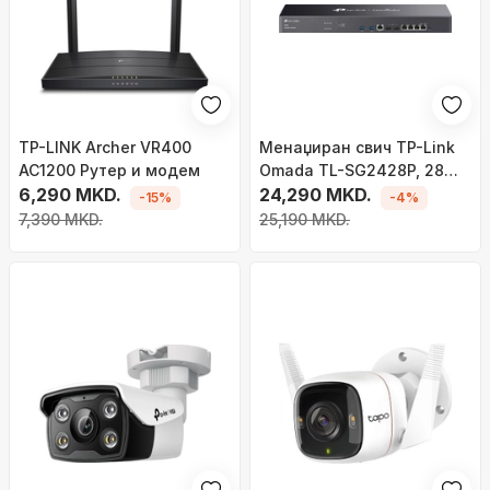
TP-LINK Archer VR400
Менаџиран свич TP-Link
AC1200 Рутер и модем
Omada TL-SG2428P, 28
6,290 MKD.
гигабитни порти, 16 PoE+
24,290 MKD.
-15%
-4%
порти, црн
7,390 MKD.
25,190 MKD.