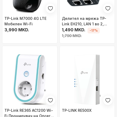
TP-Link M7000 4G LTE
Делител на мрежа TP-
Мобилен Wi-Fi
Link EH210, LAN 1 во 2,
3,990 MKD.
RJ45, црн
1,490 MKD.
-17%
1,790 MKD.
TP-Link RE365 AC1200 Wi-
TP-LINK RE500X
Fi Проширувач на Опсег