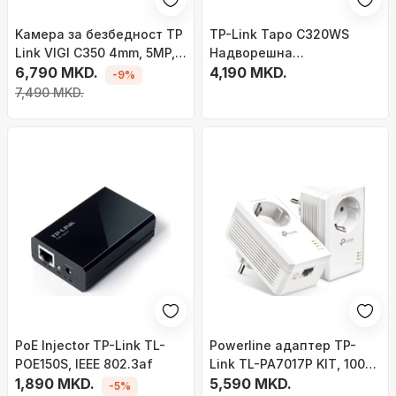
Kамера за безбедност TP
TP-Link Tapo C320WS
Link VIGI C350 4mm, 5MP,
Надворешна
Full Color, бела
6,790 MKD.
Безбедносна Wi-Fi
4,190 MKD.
-9%
Камера, Бела
7,490 MKD.
PoE Injector TP-Link TL-
Powerline адаптер TP-
POE150S, IEEE 802.3af
Link TL-PA7017P KIT, 1000
1,890 MKD.
Mb/s, гигабитен порт, со
5,590 MKD.
-5%