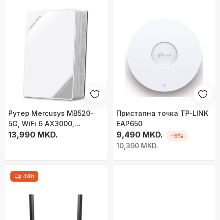
Рутер Mercusys MB520-
Пристапна точка TP-LINK
5G, WiFi 6 AX3000,
EAP650
2.5Gbps, бел
13,990 MKD.
9,490 MKD.
-9%
10,390 MKD.
48h