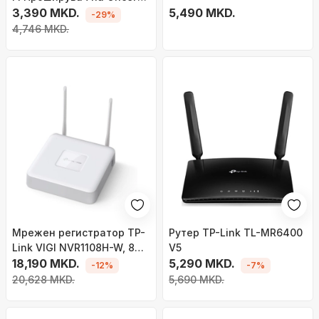
со AC Passthrough
3,390 MKD.
5,490 MKD.
-29%
4,746 MKD.
Мрежен регистратор TP-
Рутер TP-Link TL-MR6400
Link VIGI NVR1108H-W, 8
V5
канали, 4K, Wi-Fi
18,190 MKD.
5,290 MKD.
-12%
-7%
20,628 MKD.
5,690 MKD.