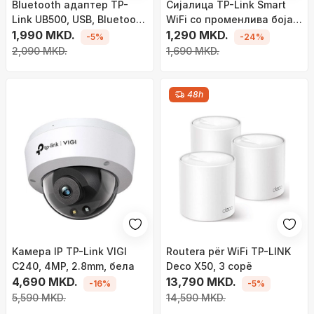
Bluetooth адаптер TP-
Сијалица TP-Link Smart
Link UB500, USB, Bluetooth
WiFi со променлива боја
5.3, црн
1,990 MKD.
Tapo
1,290 MKD.
-5%
-24%
2,090 MKD.
1,690 MKD.
48h
Kамера IP TP-Link VIGI
Routera për WiFi TP-LINK
C240, 4MP, 2.8mm, бела
Deco X50, 3 copë
4,690 MKD.
13,790 MKD.
-16%
-5%
5,590 MKD.
14,590 MKD.