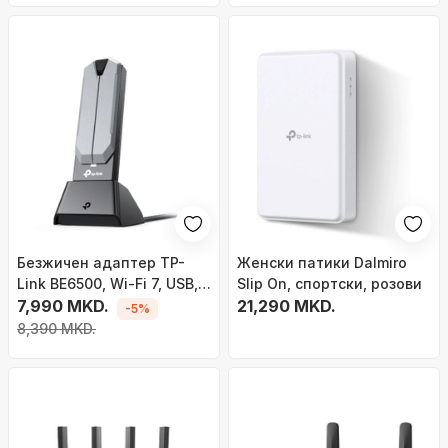
Безжичен адаптер TP-
Женски патики Dalmiro
Link BE6500, Wi‑Fi 7, USB,
Slip On, спортски, розови
сив
7,990 MKD.
21,290 MKD.
-5%
8,390 MKD.