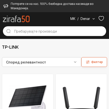
Потпрете се на нас. 100% безбедна достава насекаде во
Македонија.
MK
/
Denar
TP-LINK
Филтер