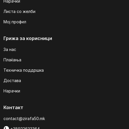
Нарачки
Листа со желби
Мој профил
Грижа за корисници
За нас
Плаќања
Техничка поддршка
Достава
Нарачки
Контакт
contact@zirafa50.mk
+38922633364