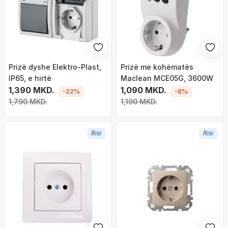
Prizë dyshe Elektro-Plast,
Prizë me kohëmatës
IP65, e hirtë
Maclean MCE05G, 3600W
1,390 MKD.
1,090 MKD.
-22%
-8%
1,790 MKD.
1,190 MKD.
Risi
Risi