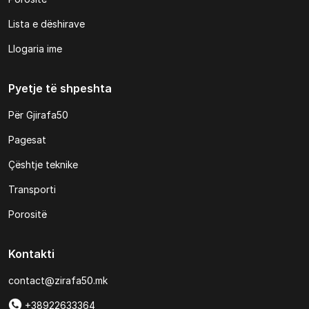
Lista e dëshirave
Llogaria ime
Pyetje të shpeshta
Për Gjirafa50
Pagesat
Çështje teknike
Transporti
Porositë
Kontakti
contact@zirafa50.mk
+38922633364