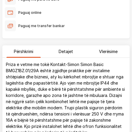
Paguaj online
Paguaj me transfer bankar
Përshkrimi
Detajet
Vlerësime
Priza e vetme me tokë Kontakt-Simon Simon Basic
BMGZ1BZ.01/29A është zgjidhje praktike për instalime
shtëpiake dhe biznesi, aty ku kërkohet mbrojtje e shtuar nga
lagështia dhe papastërtitë. Ajo vjen me mbrojtje IP44 dhe
kapakë mbyllës, duke e bërë të përshtatshme për ambiente si
korridore, garazhe apo zona të jashtme të mbuluara. Dizajni
në ngjyrë satin çelik kombinohet lehtë me pajisje të tjera
elektrike dhe mobilim modern. Trupi plastik siguron përdorim
të qëndrueshëm, ndërsa tensioni i vlerësuar 250 V dhe rryma
16A e bëjnë të përshtatshme për pajisje të zakonshme
elektrike. Kjo prizë instalohet lehtë dhe ofron funksionalitet