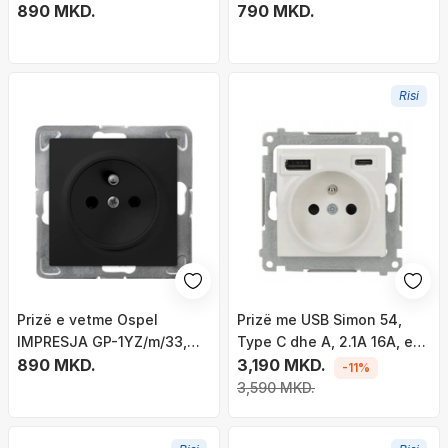
bardhë
890 MKD.
790 MKD.
Risi
Prizë e vetme Ospel
Prizë me USB Simon 54,
IMPRESJA GP-1YZ/m/33,
Type C dhe A, 2.1A 16A, e
me tokëzim, black metallic
890 MKD.
bardhë
3,190 MKD.
-11%
3,590 MKD.