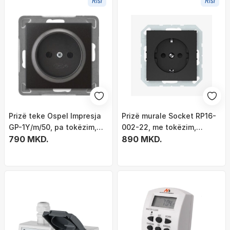
Risi
Risi
Prizë teke Ospel Impresja
Prizë murale Socket RP16-
GP-1Y/m/50, pa tokëzim,
002-22, me tokëzim,
16AX 250V, antracit
790 MKD.
matte, e zezë
890 MKD.