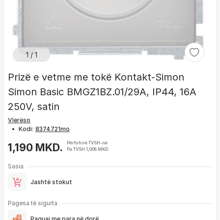
1 / 1
Prizë e vetme me tokë Kontakt-Simon
Simon Basic BMGZ1BZ.01/29A, IP44, 16A
250V, satin
Vlerëso
•
Kodi:
Përfshirë TVSH-në
1,190 MKD.
Pa TVSH 1,008 MKD.
Sasia
Jashtë stokut
Pagesa të sigurta
Paguaj me para në dorë