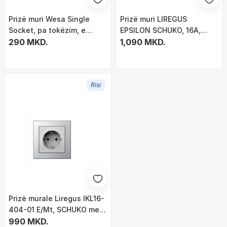
Prizë muri Wesa Single
Prizë muri LIREGUS
Socket, pa tokëzim, e
EPSILON SCHUKO, 16A,
bardhë
290 MKD.
montim i futur, champagne
1,090 MKD.
Risi
Prizë murale Liregus IKL16-
404-01 E/Mt, SCHUKO me
tokëzues, montim i futur, e
990 MKD.