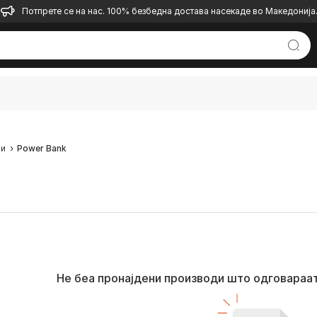
Потпрете се на нас. 100% безбедна достава насекаде во Македонија
чи
Power Bank
Не беа пронајдени производи што одговараа