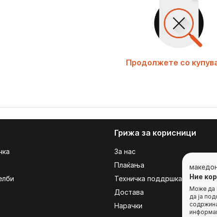
Продолжете со купув
Грижа за корисници
чка
За нас
Плаќања
македо
Ние ко
елби
Техничка поддршка
Може да г
Достава
да ја по
содржина
Нарачки
информац