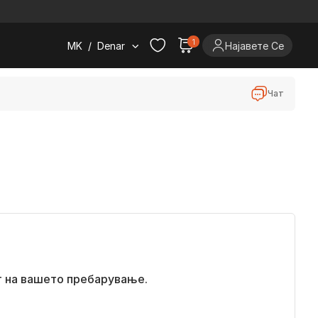
.
1
MK
/
Denar
Најавете Се
Чат
т на вашето пребарување.