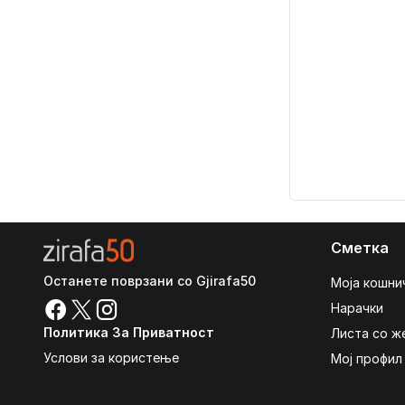
Сметка
Останете поврзани со Gjirafa50
Моја кошни
Нарачки
Политика За Приватност
Листа со ж
Услови за користење
Мој профил