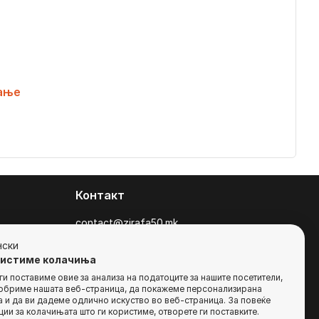
ање
Контакт
contact@zirafa50.mk
+38922633364
нски
ристиме колачиња
За барања на понуди, контактирајте нѐ
и поставиме овие за анализа на податоците за нашите посетители,
добриме нашата веб-страница, да покажеме персонализирана
на:
 и да ви дадеме одлично искуство во веб-страница. За повеќе
b2b@zirafa50.mk
ии за колачињата што ги користиме, отворете ги поставките.