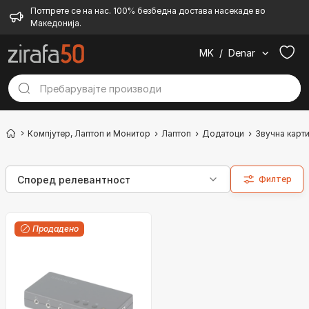
Потпрете се на нас. 100% безбедна достава насекаде во
Македонија.
MK
/
Denar
Компјутер, Лаптоп и Монитор
Лаптоп
Додатоци
Звучна карти
Филтер
Продадено