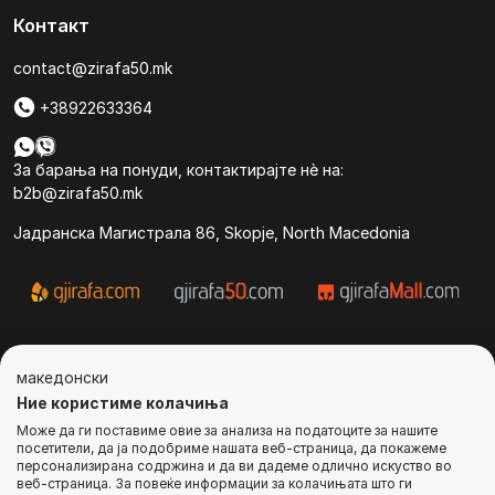
Контакт
contact@zirafa50.mk
+38922633364
За барања на понуди, контактирајте нѐ на:
b2b@zirafa50.mk
Jадранска Магистрала 86, Skopje, North Macedonia
© Сите права се задржани
македонски
Ние користиме колачиња
Може да ги поставиме овие за анализа на податоците за нашите
посетители, да ја подобриме нашата веб-страница, да покажеме
персонализирана содржина и да ви дадеме одлично искуство во
веб-страница. За повеќе информации за колачињата што ги