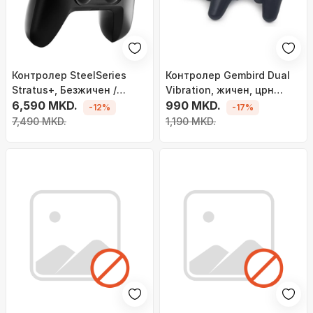
Контролер SteelSeries
Контролер Gembird Dual
Stratus+, Безжичен /
Vibration, жичен, црн
жичен, црн
6,590 MKD.
(JPD-UDV2-01)
990 MKD.
-12%
-17%
7,490 MKD.
1,190 MKD.