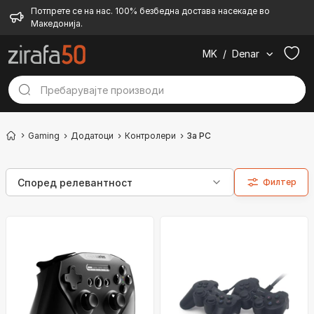
Потпрете се на нас. 100% безбедна достава насекаде во
Македонија.
MK
/
Denar
Gaming
Додатоци
Контролери
За PC
Филтер