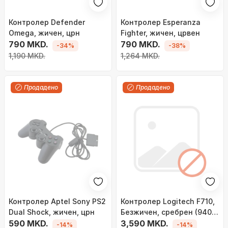
Контролер Defender
Контролер Esperanza
Omega, жичен, црн
Fighter, жичен, црвен
790 MKD.
790 MKD.
-34%
-38%
1,190 MKD.
1,264 MKD.
Продадено
Продадено
Контролер Aptel Sony PS2
Контролер Logitech F710,
Dual Shock, жичен, црн
Безжичен, сребрен (940-
590 MKD.
000142)
3,590 MKD.
-14%
-14%