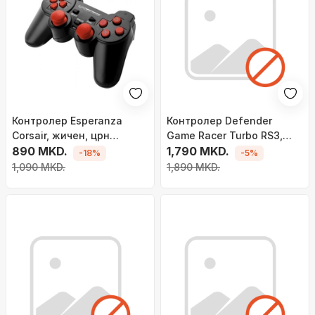
Контролер Esperanza
Контролер Defender
Corsair, жичен, црн
Game Racer Turbo RS3,
(EGG106R)
890 MKD.
жичен, црн
1,790 MKD.
-18%
-5%
1,090 MKD.
1,890 MKD.