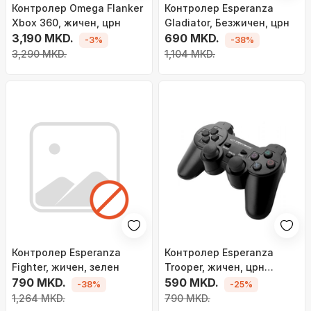
Контролер Omega Flanker
Контролер Esperanza
Xbox 360, жичен, црн
Gladiator, Безжичен, црн
3,190 MKD.
690 MKD.
-3%
-38%
3,290 MKD.
1,104 MKD.
Контролер Esperanza
Контролер Esperanza
Fighter, жичен, зелен
Trooper, жичен, црн
790 MKD.
(EGG107K)
590 MKD.
-38%
-25%
1,264 MKD.
790 MKD.