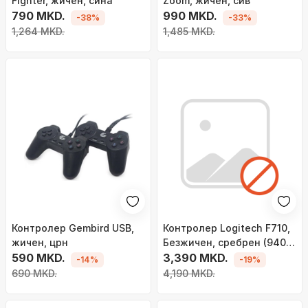
Fighter, жичен, сина
Zoom, жичен, сив
790 MKD.
990 MKD.
-38%
-33%
1,264 MKD.
1,485 MKD.
Контролер Gembird USB,
Контролер Logitech F710,
жичен, црн
Безжичен, сребрен (940-
590 MKD.
000145)
3,390 MKD.
-14%
-19%
690 MKD.
4,190 MKD.