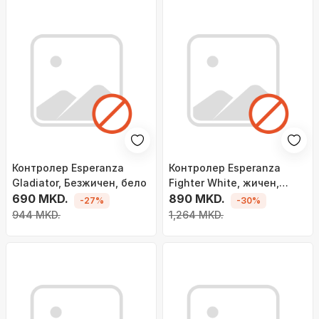
Контролер Esperanza
Контролер Esperanza
Gladiator, Безжичен, бело
Fighter White, жичен,
690 MKD.
бело
890 MKD.
-27%
-30%
944 MKD.
1,264 MKD.